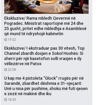
Ekskluzive/ Rama mbledh Qeverinë në
Pogradec. Ministrat raportojnë më 24 dhe
25 gusht, pritet edhe mbledhja e Asamblesë
që mund të ndryshojë kabinetin
19:32
Ekskluzive/ I ekstraduar pas 30 vitesh, Top
Channel zbardh dosjen e Sokol Hoxhës: Si
sherri për një kasetofon solli vrasjen e dy
vëllezërve në Patos
22:58
U kap me 4 pistoleta “Glock” rrugës për në
Sarandë, zbardhet dëshmia e 31-vjeçarit:
Unë u nisa për pushime, shoku më futi qesen
e zezë në makinë dhe iku
18:30