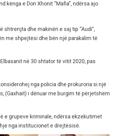
ond kënga e Don Xhonit “Mafia”, ndërsa ajo
 shtrenjta dhe makinën e saj tip “Audi”,
n me shpejtësi dhe bën një parakalim të
lbasanit në 30 shtator të vitit 2020, pas
i konsiderohej nga policia dhe prokuroria si një
s, (Gaxhait) i dënuar me burgim të përjetshëm
në e grupeve kriminale, ndërsa ekzekutimet
je nga institucionet e drejtësisë.