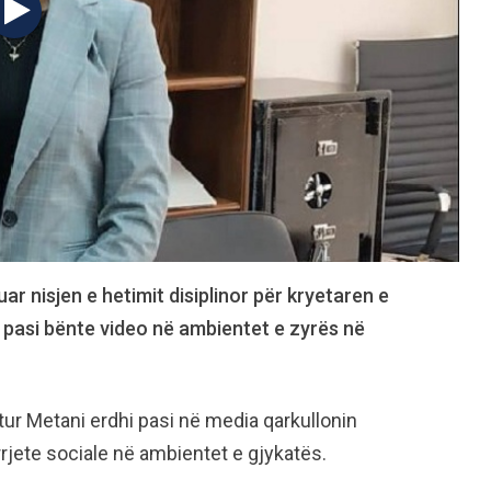
uar nisjen e hetimit disiplinor për kryetaren e
 pasi bënte video në ambientet e zyrës në
Artur Metani erdhi pasi në media qarkullonin
rrjete sociale në ambientet e gjykatës.