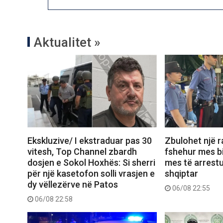
Aktualitet »
Ekskluzive/ I ekstraduar pas 30
Zbulohet një r
vitesh, Top Channel zbardh
fshehur mes bi
dosjen e Sokol Hoxhës: Si sherri
mes të arrest
për një kasetofon solli vrasjen e
shqiptar
dy vëllezërve në Patos
06/08 22:55
06/08 22:58