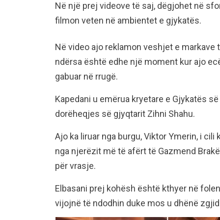
Në një prej videove të saj, dëgjohet në sf
filmon veten në ambientet e gjykatës.
Në video ajo reklamon veshjet e markave të
ndërsa është edhe një moment kur ajo ecë
gabuar në rrugë.
Kapedani u emërua kryetare e Gjykatës së E
dorëheqjes së gjyqtarit Zihni Shahu.
Ajo ka liruar nga burgu, Viktor Ymerin, i cil
nga njerëzit më të afërt të Gazmend Brakë
për vrasje.
Elbasani prej kohësh është kthyer në fole
vijojnë të ndodhin duke mos u dhënë zgjidh