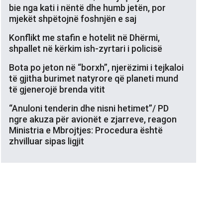
bie nga kati i nëntë dhe humb jetën, por
mjekët shpëtojnë foshnjën e saj
Konflikt me stafin e hotelit në Dhërmi,
shpallet në kërkim ish-zyrtari i policisë
Bota po jeton në “borxh”, njerëzimi i tejkaloi
të gjitha burimet natyrore që planeti mund
të gjenerojë brenda vitit
“Anuloni tenderin dhe nisni hetimet”/ PD
ngre akuza për avionët e zjarreve, reagon
Ministria e Mbrojtjes: Procedura është
zhvilluar sipas ligjit