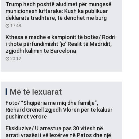
Trump hedh poshtë aludimet për mungesë
municionesh luftarake: Kush ka publikuar
deklarata tradhtare, të dënohet me burg
17:48
Kthesa e madhe e kampionit të botës/ Rodri
i thotë përfundimisht ‘jo’ Realit të Madridit,
zgjodhi kalimin te Barcelona
20:12
Më të lexuarat
Foto/ “Shqipëria me miq dhe familje”,
Richard Grenell zgjedh Vlorën për të kaluar
pushimet verore
Ekskluzive/ U arrestua pas 30 vitesh në
arrati vrasësi i vëllezërve në Patos dhe një