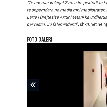
“Te nderuar kolege! Zyra e Inspekto
rit te 
te shperndara ne media mbi magjistraten E.
Larte i Drejtesise Artur Metani ka urdheruar
per rastin. Ju faleminderit!
”, shkruhet në n
FOTO GALERI