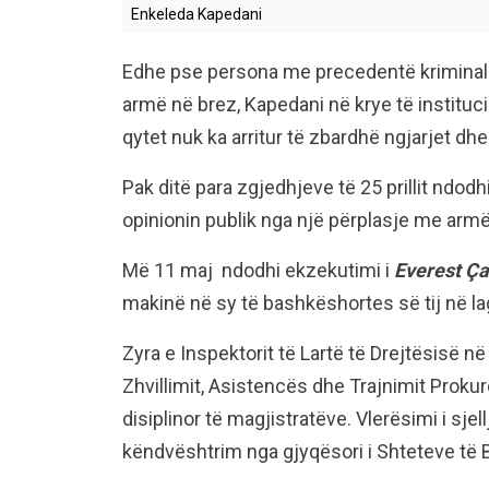
Enkeleda Kapedani
Edhe pse persona me precedentë kriminale v
armë në brez, Kapedani në krye të instituc
qytet nuk ka arritur të zbardhë ngjarjet dh
Pak ditë para zgjedhjeve të 25 prillit ndodh
opinionin publik nga një përplasje me armë
Më 11 maj ndodhi ekzekutimi i
Everest Ç
makinë në sy të bashkëshortes së tij në l
Zyra e Inspektorit të Lartë të Drejtësisë
Zhvillimit, Asistencës dhe Trajnimit Prokur
disiplinor të magjistratëve. Vlerësimi i sj
këndvështrim nga gjyqësori i Shteteve të 