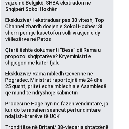
vajze në Belgjikë, SHBA ekstradon në
Shqipëri Sokol Hoxhën
Ekskluzive/ I ekstraduar pas 30 vitesh, Top
Channel zbardh dosjen e Sokol Hoxhës: Si
sherri për një kasetofon solli vrasjen e dy
vëllezërve në Patos
Çfarë është dokumenti “Besa” që Rama u
propozoi shqiptarëve? Kryeministri e
shpjegon me katër fjalë
Ekskluzive/ Rama mbledh Qeverinë në
Pogradec. Ministrat raportojnë më 24 dhe
25 gusht, pritet edhe mbledhja e Asamblesë
që mund të ndryshojë kabinetin
Procesi në Hagë hyn në fazën vendimtare, ja
kur do të mbahen seancat përfundimtare
ndaj ish-krerëve të UÇK
Tronditëse në Britani/ 38-vjeçarja shtatzënë