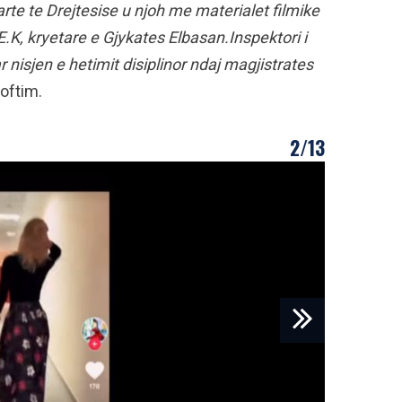
Larte te Drejtesise u njoh me materialet filmike
K, kryetare e Gjykates Elbasan.Inspektori i
 nisjen e hetimit disiplinor ndaj magjistrates
joftim.
2/13