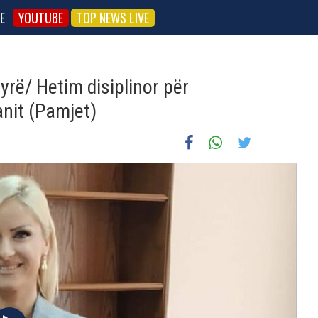
E
YOUTUBE
TOP NEWS LIVE
zyrë/ Hetim disiplinor për
anit (Pamjet)