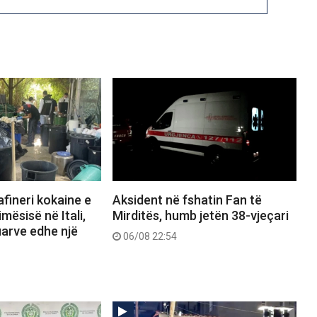
afineri kokaine e
Aksident në fshatin Fan të
mësisë në Itali,
Mirditës, humb jetën 38-vjeçari
uarve edhe një
06/08 22:54