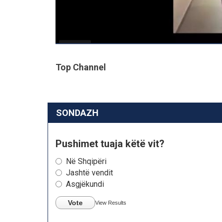
Top Channel
SONDAZH
Pushimet tuaja këtë vit?
Në Shqipëri
Jashtë vendit
Asgjëkundi
Vote
View Results