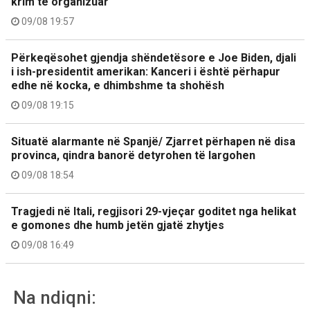
krim të organizuar
09/08 19:57
Përkeqësohet gjendja shëndetësore e Joe Biden, djali
i ish-presidentit amerikan: Kanceri i është përhapur
edhe në kocka, e dhimbshme ta shohësh
09/08 19:15
Situatë alarmante në Spanjë/ Zjarret përhapen në disa
provinca, qindra banorë detyrohen të largohen
09/08 18:54
Tragjedi në Itali, regjisori 29-vjeçar goditet nga helikat
e gomones dhe humb jetën gjatë zhytjes
09/08 16:49
Na ndiqni: