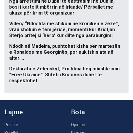
Nga arrestimi në Dubai te ekstradimi në Dublin,
bosi i kartelit mbërrin në Irlandë/ Përballet me
akuza për krim të organizuar
Video/ “Ndoshta më shikoni në kronikën e zezë”,
vrau shokun e fëmijërisë, momenti kur Kristjan
Sterjo pritej si ‘hero’ kur dilte nga paraburgimi
Ndodh në Madeira, pushtohet kisha për martesën
e Ronaldos me Georginës, por nuk ishin ata në
altar….
Deklarata e Zelenskyt, Prishtina heq mbishkrimin
“Free Ukraine”: Shteti i Kosovës duhet të
respektohet
Lajme
Bota
Politikë
Opinion
Kronikë
Koment