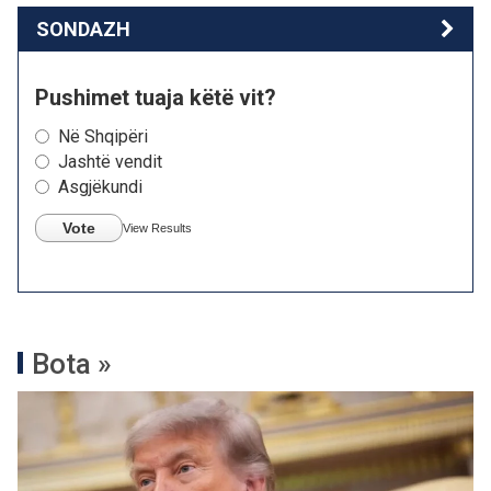
SONDAZH
Pushimet tuaja këtë vit?
Në Shqipëri
Jashtë vendit
Asgjëkundi
Vote
View Results
Bota »