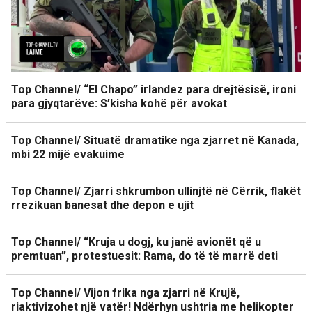
Top Channel/ “El Chapo” irlandez para drejtësisë, ironi
para gjyqtarëve: S’kisha kohë për avokat
Top Channel/ Situatë dramatike nga zjarret në Kanada,
mbi 22 mijë evakuime
Top Channel/ Zjarri shkrumbon ullinjtë në Cërrik, flakët
rrezikuan banesat dhe depon e ujit
Top Channel/ “Kruja u dogj, ku janë avionët që u
premtuan”, protestuesit: Rama, do të të marrë deti
Top Channel/ Vijon frika nga zjarri në Krujë,
riaktivizohet një vatër! Ndërhyn ushtria me helikopter