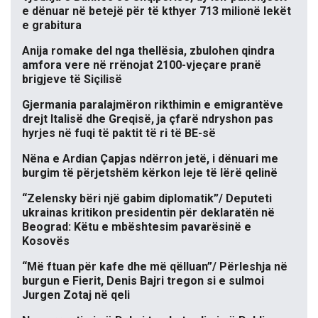
e dënuar në betejë për të kthyer 713 milionë lekët
e grabitura
Anija romake del nga thellësia, zbulohen qindra
amfora vere në rrënojat 2100-vjeçare pranë
brigjeve të Siçilisë
Gjermania paralajmëron rikthimin e emigrantëve
drejt Italisë dhe Greqisë, ja çfarë ndryshon pas
hyrjes në fuqi të paktit të ri të BE-së
Nëna e Ardian Çapjas ndërron jetë, i dënuari me
burgim të përjetshëm kërkon leje të lërë qelinë
“Zelensky bëri një gabim diplomatik”/ Deputeti
ukrainas kritikon presidentin për deklaratën në
Beograd: Këtu e mbështesim pavarësinë e
Kosovës
“Më ftuan për kafe dhe më qëlluan”/ Përleshja në
burgun e Fierit, Denis Bajri tregon si e sulmoi
Jurgen Zotaj në qeli