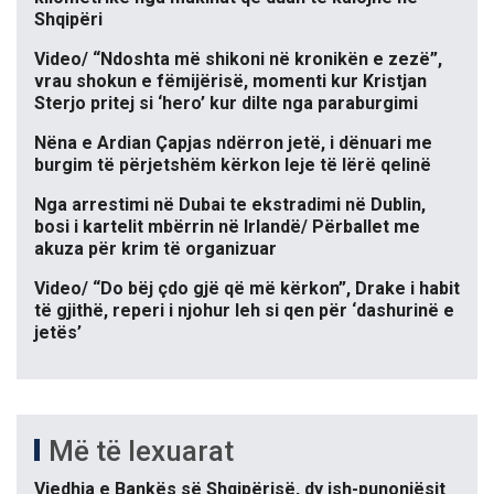
Shqipëri
Video/ “Ndoshta më shikoni në kronikën e zezë”,
vrau shokun e fëmijërisë, momenti kur Kristjan
Sterjo pritej si ‘hero’ kur dilte nga paraburgimi
Nëna e Ardian Çapjas ndërron jetë, i dënuari me
burgim të përjetshëm kërkon leje të lërë qelinë
Nga arrestimi në Dubai te ekstradimi në Dublin,
bosi i kartelit mbërrin në Irlandë/ Përballet me
akuza për krim të organizuar
Video/ “Do bëj çdo gjë që më kërkon”, Drake i habit
të gjithë, reperi i njohur leh si qen për ‘dashurinë e
jetës’
Më të lexuarat
Vjedhja e Bankës së Shqipërisë, dy ish-punonjësit