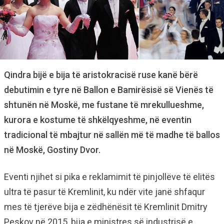
Qindra bijë e bija të aristokracisë ruse kanë bërë
debutimin e tyre në Ballon e Bamirësisë së Vienës të
shtunën në Moskë, me fustane të mrekullueshme,
kurora e kostume të shkëlqyeshme, në eventin
tradicional të mbajtur në sallën më të madhe të ballos
në Moskë, Gostiny Dvor.
Eventi njihet si pika e reklamimit të pinjollëve të elitës
ultra të pasur të Kremlinit, ku ndër vite janë shfaqur
mes të tjerëve bija e zëdhënësit të Kremlinit Dmitry
Peskov në 2015, bija e ministres së industrisë e