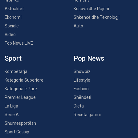
Aktualitet
Kosova dhe Rajoni
Ekonomi
Shkencë dhe Teknologji
Sociale
Auto
Video
Top News LIVE
Sport
Pop News
Kombëtarja
Showbiz
Kategoria Superiore
Lifestyle
Kategoria e Parë
Fashion
Premier League
Shëndeti
La Liga
Dieta
Serie A
Receta gatimi
Shumësportësh
Sport Gossip