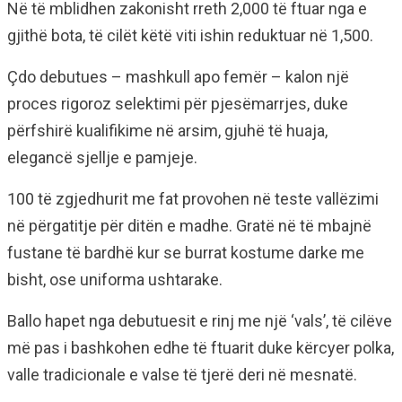
Në të mblidhen zakonisht rreth 2,000 të ftuar nga e
gjithë bota, të cilët këtë viti ishin reduktuar në 1,500.
Çdo debutues – mashkull apo femër – kalon një
proces rigoroz selektimi për pjesëmarrjes, duke
përfshirë kualifikime në arsim, gjuhë të huaja,
elegancë sjellje e pamjeje.
100 të zgjedhurit me fat provohen në teste vallëzimi
në përgatitje për ditën e madhe. Gratë në të mbajnë
fustane të bardhë kur se burrat kostume darke me
bisht, ose uniforma ushtarake.
Ballo hapet nga debutuesit e rinj me një ‘vals’, të cilëve
më pas i bashkohen edhe të ftuarit duke kërcyer polka,
valle tradicionale e valse të tjerë deri në mesnatë.