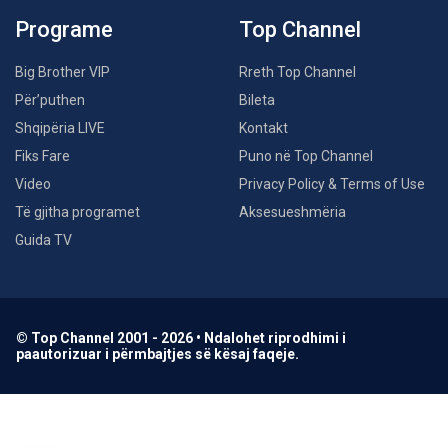
Programe
Top Channel
Big Brother VIP
Rreth Top Channel
Për’puthen
Bileta
Shqipëria LIVE
Kontakt
Fiks Fare
Puno në Top Channel
Video
Privacy Policy & Terms of Use
Të gjitha programet
Aksesueshmëria
Guida TV
© Top Channel 2001 - 2026 • Ndalohet riprodhimi i
paautorizuar i përmbajtjes së kësaj faqeje.