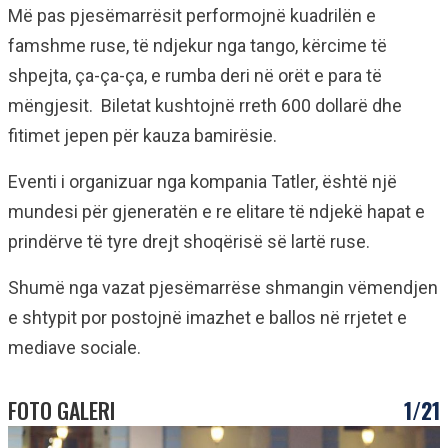
Më pas pjesëmarrësit performojnë kuadrilën e
famshme ruse, të ndjekur nga tango, kërcime të
shpejta, ça-ça-ça, e rumba deri në orët e para të
mëngjesit. Biletat kushtojnë rreth 600 dollarë dhe
fitimet jepen për kauza bamirësie.
Eventi i organizuar nga kompania Tatler, është një
mundesi për gjeneratën e re elitare të ndjekë hapat e
prindërve të tyre drejt shoqërisë së lartë ruse.
Shumë nga vazat pjesëmarrëse shmangin vëmendjen
e shtypit por postojnë imazhet e ballos në rrjetet e
mediave sociale.
FOTO GALERI
1/21