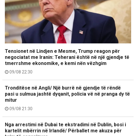
Tensionet në Lindjen e Mesme, Trump reagon për
negociatat me Iranin: Teherani është në një gjendje të
tmerrshme ekonomike, e kemi nën vëzhgim
09/08 22:30
Tronditëse në Angli/ Një burrë në gjendje të rëndë
pasi u sulmua jashtë dyqanit, policia vë në pranga dy të
mitur
09/08 21:30
Nga arrestimi në Dubai te ekstradimi në Dublin, bosi i
kartelit mbërrin në Irlandë/ Përballet me akuza për