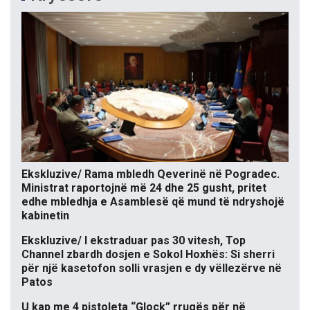
Ekskluzive/ Rama mbledh Qeverinë në Pogradec.
Ministrat raportojnë më 24 dhe 25 gusht, pritet
edhe mbledhja e Asamblesë që mund të ndryshojë
kabinetin
Ekskluzive/ I ekstraduar pas 30 vitesh, Top
Channel zbardh dosjen e Sokol Hoxhës: Si sherri
për një kasetofon solli vrasjen e dy vëllezërve në
Patos
U kap me 4 pistoleta “Glock” rrugës për në