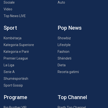
Sociale
Auto
Video
Top News LIVE
Sport
Pop News
Kombëtarja
Showbiz
Kategoria Superiore
Lifestyle
Kategoria e Parë
Fashion
Premier League
Shëndeti
La Liga
Dieta
Serie A
Receta gatimi
Shumësportësh
Sport Gossip
Programe
Top Channel
Big Brother VIP
Rreth Top Channel