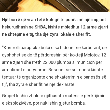
Një burrë që vrau tetë kolegë të punës në një impjant
hekurudhash në SHBA, kishte mbledhur 12 armë zjarri
në shtëpinë e tij, tha dje zyra lokale e sherifit.
“Kontrolli paraprak zbuloi disa bidonë me karburant, që
dyshohet se do të përdoreshin për koktejl Molotov, 12
armë zjarri dhe rreth 22 000 plumba si municion për
armatimet e ndryshme. Besohet se sulmuesi kishte
tentuar të organizonte dhe shkatërrimin e banesës së
tij”, tha zyra e sherifit në një deklaratë.
Grupet kishin zbuluar gjithashtu materiale për krijimin
e eksplozivëve, por nuk ishin gjetur bomba.