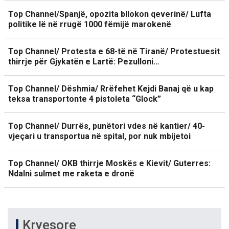
Top Channel/Spanjë, opozita bllokon qeverinë/ Lufta
politike lë në rrugë 1000 fëmijë marokenë
Top Channel/ Protesta e 68-të në Tiranë/ Protestuesit
thirrje për Gjykatën e Lartë: Pezulloni…
Top Channel/ Dëshmia/ Rrëfehet Kejdi Banaj që u kap
teksa transportonte 4 pistoleta “Glock”
Top Channel/ Durrës, punëtori vdes në kantier/ 40-
vjeçari u transportua në spital, por nuk mbijetoi
Top Channel/ OKB thirrje Moskës e Kievit/ Guterres:
Ndalni sulmet me raketa e dronë
Kryesore