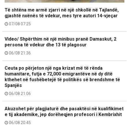
Të shtëna me armë zjarri në një shkollë në Tajlandë,
gjashtë nxënës të vdekur, mes tyre autori 14-vjeçar
07/08 07:25
Video/ Shpërthim në një minibus pranë Damaskut, 2
persona të vdekur dhe 13 të plagosur
06/08 21:36
Ceuta po përjeton një nga krizat më të rënda
humanitare, futja e 72,000 emigrantëve në dy ditë
kthehet në fushëbetejë të politikës së brendshme të
Spanjës
06/08 21:06
Akuzohet për plagjiaturë dhe pasaktësi në kualifikimet
e tij akademike, jep dorëheqjen profesori i Kembrixhit
06/08 20:45