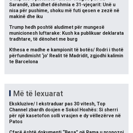
Sarandë, zbardhet dëshmia e 31-vjeçarit: Unë u
nisa për pushime, shoku më futi qesen e zezë në
makinë dhe iku
Trump hedh poshtë aludimet për mungesë
municionesh luftarake: Kush ka publikuar deklarata
tradhtare, të dënohet me burg
Kthesa e madhe e kampionit të botës/ Rodri i thotë
përfundimisht ‘jo’ Realit të Madridit, zgjodhi kalimin
te Barcelona
Më të lexuarat
Ekskluzive/ I ekstraduar pas 30 vitesh, Top
Channel zbardh dosjen e Sokol Hoxhës: Si sherri
për një kasetofon solli vrasjen e dy vëllezërve në
Patos
Çfarë është dokumenti “Besa” që Rama u propozoi