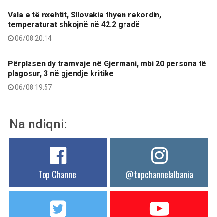
Vala e të nxehtit, Sllovakia thyen rekordin,
temperaturat shkojnë në 42.2 gradë
06/08 20:14
Përplasen dy tramvaje në Gjermani, mbi 20 persona të
plagosur, 3 në gjendje kritike
06/08 19:57
Na ndiqni:
Top Channel
@topchannelalbania