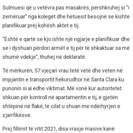
Sulmuesi që u vetëvra pas masakrës, përshkruhej si “i
zemëruar” nga kolegët dhe hetuesit besojnë se kishte
planifikuar prej kohësh aktet e tij.
“Është e qartë se kjo ishte një ngjarje e planifikuar dhe
se i dyshuari përdori armët e tij për të shkaktuar sa më
shumë vdekje”, thuhej në deklaratë.
Të mërkurën, 57 vjeçari vrau tetë vetë dhe veten në
impjantin e transportit hekurudhor në Santa Clara ku
punonin si ai edhe viktimat. Më vonë kur autoritetet
shkuan për kontroll në apartamentin e tij, e gjetën
shtëpinë në flakë, të cilat u shuan me ndërhyrjen e
zjarrfikësve.
Prej fillimit të vitit 2021, disa vrasje masive kanë