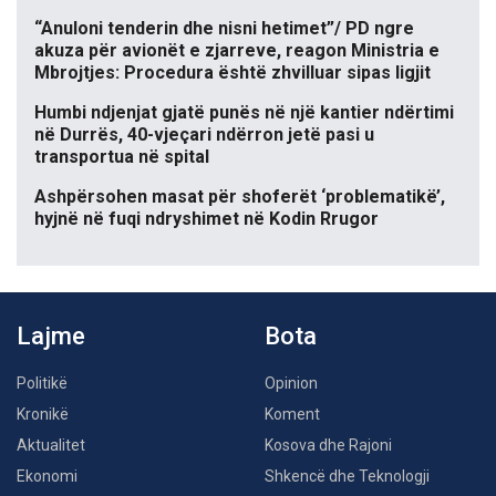
“Anuloni tenderin dhe nisni hetimet”/ PD ngre
akuza për avionët e zjarreve, reagon Ministria e
Mbrojtjes: Procedura është zhvilluar sipas ligjit
Humbi ndjenjat gjatë punës në një kantier ndërtimi
në Durrës, 40-vjeçari ndërron jetë pasi u
transportua në spital
Ashpërsohen masat për shoferët ‘problematikë’,
hyjnë në fuqi ndryshimet në Kodin Rrugor
Lajme
Bota
Politikë
Opinion
Kronikë
Koment
Aktualitet
Kosova dhe Rajoni
Ekonomi
Shkencë dhe Teknologji