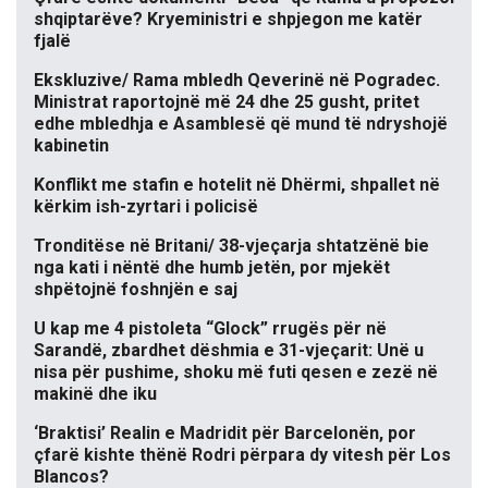
shqiptarëve? Kryeministri e shpjegon me katër
fjalë
Ekskluzive/ Rama mbledh Qeverinë në Pogradec.
Ministrat raportojnë më 24 dhe 25 gusht, pritet
edhe mbledhja e Asamblesë që mund të ndryshojë
kabinetin
Konflikt me stafin e hotelit në Dhërmi, shpallet në
kërkim ish-zyrtari i policisë
Tronditëse në Britani/ 38-vjeçarja shtatzënë bie
nga kati i nëntë dhe humb jetën, por mjekët
shpëtojnë foshnjën e saj
U kap me 4 pistoleta “Glock” rrugës për në
Sarandë, zbardhet dëshmia e 31-vjeçarit: Unë u
nisa për pushime, shoku më futi qesen e zezë në
makinë dhe iku
‘Braktisi’ Realin e Madridit për Barcelonën, por
çfarë kishte thënë Rodri përpara dy vitesh për Los
Blancos?