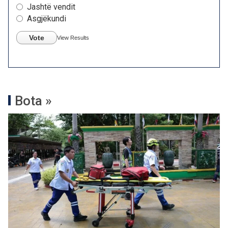
Jashtë vendit
Asgjëkundi
Vote
View Results
Bota »