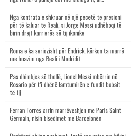
Nga kontrata e shkruar në një pecetë te presioni
për të kaluar te Reali, si Jorge Messi udhëhoqi të
birin drejt karrierës së tij ikonike
Roma e ka seriozisht për Endrick, kërkon ta marrë
me huazim nga Reali i Madridit
Pas dhimbjes së thellë, Lionel Messi mbërrin në
Rosario për t’i dhënë lamtumirën e fundit babait
të tij
Ferran Torres arrin marrëveshjen me Paris Saint
Germain, nisin bisedimet me Barcelonën
Rashford shijon pushimet, festë me vajza me bikini