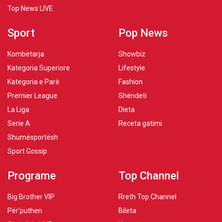
Top News LIVE
Sport
Pop News
Kombëtarja
Showbiz
Kategoria Superiore
Lifestyle
Kategoria e Parë
Fashion
Premier League
Shëndeti
La Liga
Dieta
Serie A
Receta gatimi
Shumësportësh
Sport Gossip
Programe
Top Channel
Big Brother VIP
Rreth Top Channel
Për’puthen
Bileta