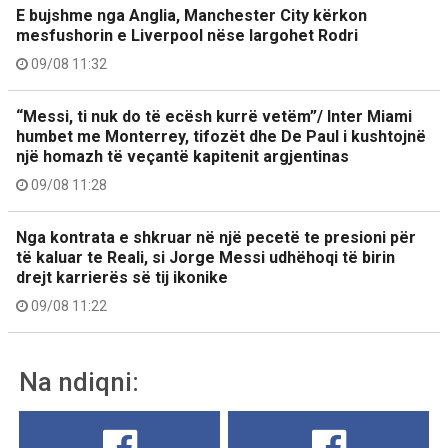
E bujshme nga Anglia, Manchester City kërkon
mesfushorin e Liverpool nëse largohet Rodri
09/08 11:32
“Messi, ti nuk do të ecësh kurrë vetëm”/ Inter Miami
humbet me Monterrey, tifozët dhe De Paul i kushtojnë
një homazh të veçantë kapitenit argjentinas
09/08 11:28
Nga kontrata e shkruar në një pecetë te presioni për
të kaluar te Reali, si Jorge Messi udhëhoqi të birin
drejt karrierës së tij ikonike
09/08 11:22
Na ndiqni: