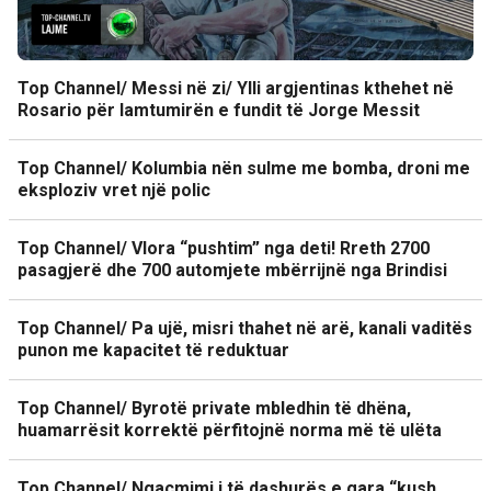
Top Channel/ Messi në zi/ Ylli argjentinas kthehet në
Rosario për lamtumirën e fundit të Jorge Messit
Top Channel/ Kolumbia nën sulme me bomba, droni me
eksploziv vret një polic
Top Channel/ Vlora “pushtim” nga deti! Rreth 2700
pasagjerë dhe 700 automjete mbërrijnë nga Brindisi
Top Channel/ Pa ujë, misri thahet në arë, kanali vaditës
punon me kapacitet të reduktuar
Top Channel/ Byrotë private mbledhin të dhëna,
huamarrësit korrektë përfitojnë norma më të ulëta
Top Channel/ Ngacmimi i të dashurës e gara “kush