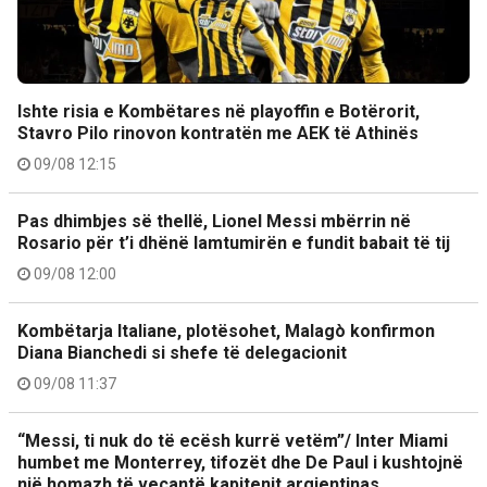
Ishte risia e Kombëtares në playoffin e Botërorit,
Stavro Pilo rinovon kontratën me AEK të Athinës
09/08 12:15
Pas dhimbjes së thellë, Lionel Messi mbërrin në
Rosario për t’i dhënë lamtumirën e fundit babait të tij
09/08 12:00
Kombëtarja Italiane, plotësohet, Malagò konfirmon
Diana Bianchedi si shefe të delegacionit
09/08 11:37
“Messi, ti nuk do të ecësh kurrë vetëm”/ Inter Miami
humbet me Monterrey, tifozët dhe De Paul i kushtojnë
një homazh të veçantë kapitenit argjentinas