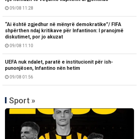
09/08 11:28
“Ai është zgjedhur në mënyrë demokratike”/ FIFA
shpërthen ndaj kritikave për Infantinon: I pranojmë
diskutimet, por jo akuzat
09/08 11:10
UEFA nuk ndalet, paratë e institucionit për ish-
punonjësen, Infantino nën hetim
09/08 01:56
Sport »