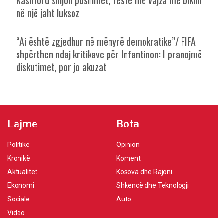
në një jaht luksoz
“Ai është zgjedhur në mënyrë demokratike”/ FIFA
shpërthen ndaj kritikave për Infantinon: I pranojmë
diskutimet, por jo akuzat
Lajme
Bota
Politikë
Opinion
Kronikë
Koment
Aktualitet
Kosova dhe Rajoni
Ekonomi
Shkencë dhe Teknologji
Sociale
Auto
Video