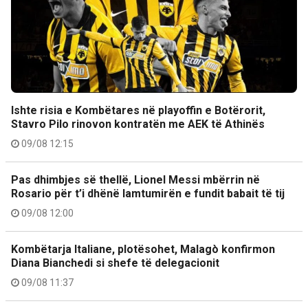
Ishte risia e Kombëtares në playoffin e Botërorit,
Stavro Pilo rinovon kontratën me AEK të Athinës
09/08 12:15
Pas dhimbjes së thellë, Lionel Messi mbërrin në
Rosario për t’i dhënë lamtumirën e fundit babait të tij
09/08 12:00
Kombëtarja Italiane, plotësohet, Malagò konfirmon
Diana Bianchedi si shefe të delegacionit
09/08 11:37