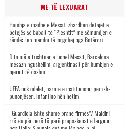
ME TË LEXUARAT
Humbja e madhe e Messit, zbardhen detajet e
betejës së babait të “Pleshtit” me sëmundjen e
rëndë: Leo mendoi të largohej nga Botërori
Dita më e trishtuar e Lionel Messit, Barcelona
mesazh ngushëllimi argjentinasit për humbjen e
njeriut të dashur
UEFA nuk ndalet, paratë e institucionit për ish-
punonjësen, Infantino nën hetim
“Guardiola ishte shumë pranë firmës”/ Maldini
rrëfen për herë të parë prapaskenat e largimit
nga Italia: S’punoja dot me Malago-n, ai…