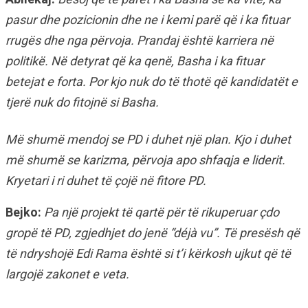
pasur dhe pozicionin dhe ne i kemi parë që i ka fituar
rrugës dhe nga përvoja. Prandaj është karriera në
politikë. Në detyrat që ka qenë, Basha i ka fituar
betejat e forta. Por kjo nuk do të thotë që kandidatët e
tjerë nuk do fitojnë si Basha.
Më shumë mendoj se PD i duhet një plan. Kjo i duhet
më shumë se karizma, përvoja apo shfaqja e liderit.
Kryetari i ri duhet të çojë në fitore PD.
Bejko:
Pa një projekt të qartë për të rikuperuar çdo
gropë të PD, zgjedhjet do jenë “déjà vu”. Të presësh që
të ndryshojë Edi Rama është si t’i kërkosh ujkut që të
largojë zakonet e veta.