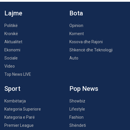
Lajme
Bota
Politikë
Opinion
Kronikë
Koment
Aktualitet
Kosova dhe Rajoni
Ekonomi
Shkencë dhe Teknologji
Sociale
Auto
Video
Top News LIVE
Sport
Pop News
Kombëtarja
Showbiz
Kategoria Superiore
Lifestyle
Kategoria e Parë
Fashion
Premier League
Shëndeti