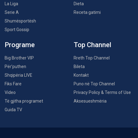
La Liga
Dieta
Serie A
Receta gatimi
Shumësportësh
Sport Gossip
Programe
Top Channel
Big Brother VIP
Rreth Top Channel
Për’puthen
Bileta
Shqipëria LIVE
Kontakt
Fiks Fare
Puno në Top Channel
Video
Privacy Policy & Terms of Use
Të gjitha programet
Aksesueshmëria
Guida TV