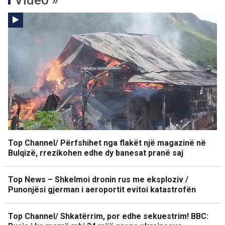
Video »
Top Channel/ Përfshihet nga flakët një magazinë në
Bulqizë, rrezikohen edhe dy banesat pranë saj
Top News – Shkelmoi dronin rus me eksploziv /
Punonjësi gjerman i aeroportit evitoi katastrofën
Top Channel/ Shkatërrim, por edhe sekuestrim! BBC: