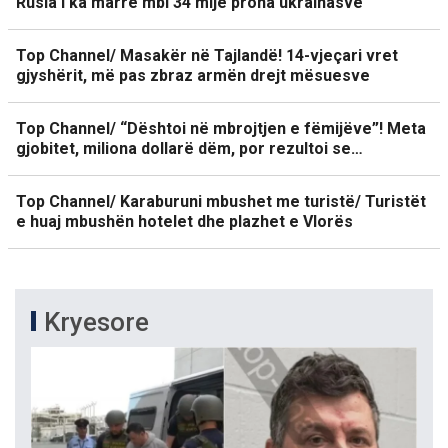
Rusia i ka marrë mbi 34 mijë prona ukrainasve
Top Channel/ Masakër në Tajlandë! 14-vjeçari vret
gjyshërit, më pas zbraz armën drejt mësuesve
Top Channel/ “Dështoi në mbrojtjen e fëmijëve”! Meta
gjobitet, miliona dollarë dëm, por rezultoi se…
Top Channel/ Karaburuni mbushet me turistë/ Turistët
e huaj mbushën hotelet dhe plazhet e Vlorës
Kryesore