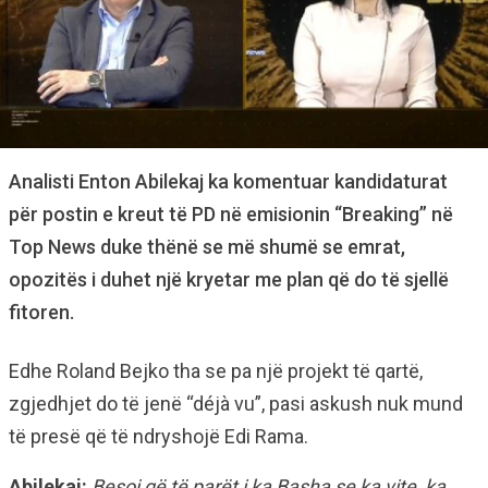
Analisti Enton Abilekaj ka komentuar kandidaturat
për postin e kreut të PD në emisionin “Breaking” në
Top News duke thënë se më shumë se emrat,
opozitës i duhet një kryetar me plan që do të sjellë
fitoren.
Edhe Roland Bejko tha se pa një projekt të qartë,
zgjedhjet do të jenë “déjà vu”, pasi askush nuk mund
të presë që të ndryshojë Edi Rama.
Abilekaj:
Besoj që të parët i ka Basha se ka vite, ka