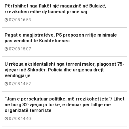
Përfshihet nga flakët një magazinë në Bulqizë,
rrezikohen edhe dy banesat pranë saj
07/08 16:53
Pagat e magjistratëve, PS propozon rritje minimale
pas vendimit të Kushtetueses
07/08 15:07
U rrëzua aksidentalisht nga terreni malor, plagoset 75-
vjeçari në Shkodër. Policia dhe urgjenca drejt
vendngjarje
07/08 14:52
“Jam e persekutuar politike, më rrezikohet jeta”/ Lihet
në burg 32-vjeçarja turke, e dënuar për lidhje me
organizatë terroriste
07/08 14:40