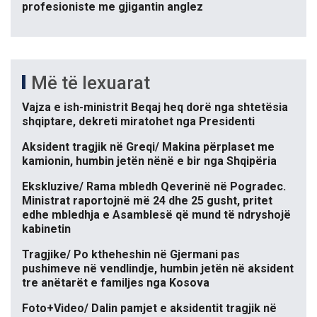
profesioniste me gjigantin anglez
Më të lexuarat
Vajza e ish-ministrit Beqaj heq dorë nga shtetësia
shqiptare, dekreti miratohet nga Presidenti
Aksident tragjik në Greqi/ Makina përplaset me
kamionin, humbin jetën nënë e bir nga Shqipëria
Ekskluzive/ Rama mbledh Qeverinë në Pogradec.
Ministrat raportojnë më 24 dhe 25 gusht, pritet
edhe mbledhja e Asamblesë që mund të ndryshojë
kabinetin
Tragjike/ Po ktheheshin në Gjermani pas
pushimeve në vendlindje, humbin jetën në aksident
tre anëtarët e familjes nga Kosova
Foto+Video/ Dalin pamjet e aksidentit tragjik në