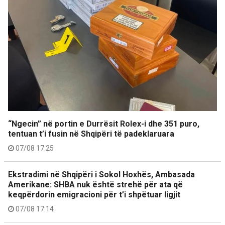
“Ngecin” në portin e Durrësit Rolex-i dhe 351 puro,
tentuan t’i fusin në Shqipëri të padeklaruara
07/08 17:25
Ekstradimi në Shqipëri i Sokol Hoxhës, Ambasada
Amerikane: SHBA nuk është strehë për ata që
keqpërdorin emigracioni për t’i shpëtuar ligjit
07/08 17:14