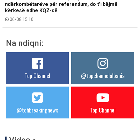
ndërkombëtarëve për referendum, do t’i bëjmë
kërkesë edhe KQZ-së
06/08 15:10
Na ndiqni:
Top Channel
@topchannelalbania
@tchbreakingnews
Top Channel