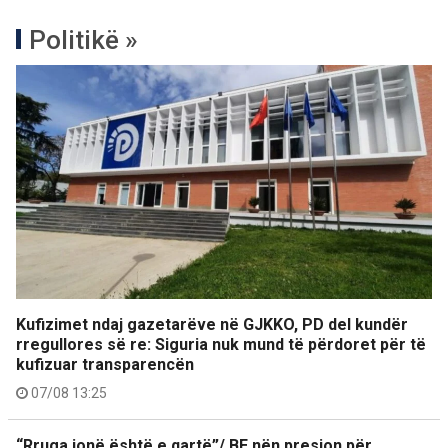
Politikë »
Kufizimet ndaj gazetarëve në GJKKO, PD del kundër
rregullores së re: Siguria nuk mund të përdoret për të
kufizuar transparencën
07/08 13:25
“Rruga jonë është e qartë”/ BE nën presion për