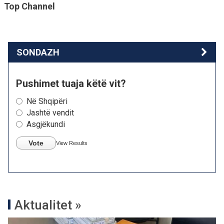
Top Channel
SONDAZH
Pushimet tuaja këtë vit?
Në Shqipëri
Jashtë vendit
Asgjëkundi
Vote
View Results
Aktualitet »