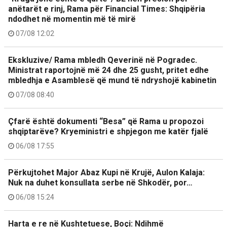
anëtarët e rinj, Rama për Financial Times: Shqipëria
ndodhet në momentin më të mirë
07/08 12:02
Ekskluzive/ Rama mbledh Qeverinë në Pogradec.
Ministrat raportojnë më 24 dhe 25 gusht, pritet edhe
mbledhja e Asamblesë që mund të ndryshojë kabinetin
07/08 08:40
Çfarë është dokumenti “Besa” që Rama u propozoi
shqiptarëve? Kryeministri e shpjegon me katër fjalë
06/08 17:55
Përkujtohet Major Abaz Kupi në Krujë, Aulon Kalaja:
Nuk na duhet konsullata serbe në Shkodër, por…
06/08 15:24
Harta e re në Kushtetuese, Boçi: Ndihmë