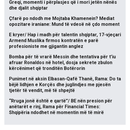
Greqi, momenti i përplasjes që i mori jetën nënës
dhe djalit shqiptar
Çfarë po ndodh me Mojtaba Khamenein? Mediat
opozitare iraniane: Mund të vdesë në çdo moment
E kryer/ Hap i madh për talentin shqiptar, 17-vjeçari
Armend Muslika firmos kontratën e parë
profesioniste me gjigantin anglez
Bomba për të vrarë Messin dhe tentativa për t’iu
afruar Ronaldos në hotel, dosja sekrete zbulon
kërcënimet që tronditën Botërorin
Punimet në aksin Elbasan-Qafë Thanë, Rama: Do ta
bëjë lidhjen e Korçës dhe juglindjes me pjesën
tjetër të vendit, më të shpejtë
“Rruga jonë është e qartë”/ BE nën presion për
anëtarët e rinj, Rama për Financial Times:
Shqipëria ndodhet në momentin më të mirë