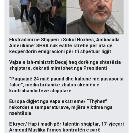
Ekstradimi në Shqipëri i Sokol Hoxhës, Ambasada
Amerikane: SHBA nuk është strehë për ata që
keqpërdorin emigracioni për t’i shpëtuar ligjit
Vajza e ish-ministrit Beqaj heq dorë nga shtetësia
shqiptare, dekreti miratohet nga Presidenti
“Paguajnë 24 mijë paund dhe kalojnë me pasaporta
false”, media britanike zbulon skemën e
kontrabandistëve shqiptarë
Europa digjet nga vapa ekstreme/ “Thyhen”
rekordet e temperaturave, mijëra viktima nga
nxehtësia
E kryer/ Hap i madh për talentin shqiptar, 17-vjeçari
Armend Muslika firmos kontratën e parë