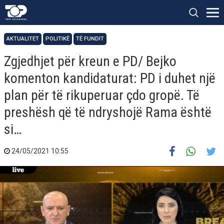
AKTUALITET
POLITIKË
TË FUNDIT
Zgjedhjet për kreun e PD/ Bejko
komenton kandidaturat: PD i duhet një
plan për të rikuperuar çdo gropë. Të
preshësh që të ndryshojë Rama është
si…
24/05/2021 10:55