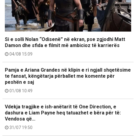
Si e solli Nolan “Odisenë” në ekran, pse zgjodhi Matt
Damon dhe sfida e filmit më ambicioz të karrierës
04/08 15:09
Pamja e Ariana Grandes në klipin e ri ngjall shqetësime
te fansat, këngëtarja përballet me komente për
peshën e saj
01/08 10:49
Vdekja tragjike e ish-anëtarit të One Direction, e
dashura e Liam Payne heq tatuazhet e bëra për të:
Vendosa që…
31/07 19:50