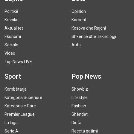
Politikë
Opinion
Kronikë
Koment
Aktualitet
Kosova dhe Rajoni
Ekonomi
Shkencë dhe Teknologji
Sociale
Auto
Video
Top News LIVE
Sport
Pop News
Kombëtarja
Showbiz
Kategoria Superiore
Lifestyle
Kategoria e Parë
Fashion
Premier League
Shëndeti
La Liga
Dieta
Serie A
Receta gatimi