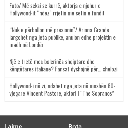
Foto/ Më seksi se kurrë, aktorja e njohur e
Hollywood-it “ndez” rrjetin me setin e fundit
“Nuk e përballon më presionin”/ Ariana Grande
largohet nga jeta publike, anulon edhe projektin e
madh në Londër
Një e tretë mes balerinës shqiptare dhe
këngëtares italiane? Fansat dyshojnë për… xhelozi
Hollywood-i në zi, ndahet nga jeta në moshën 80-
vjeçare Vincent Pastore, aktori i “The Sopranos”
Lajme
Bota