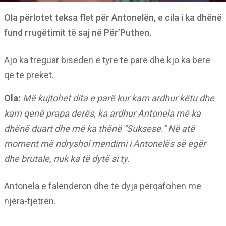
Ola përlotet teksa flet për Antonelën, e cila i ka dhënë
fund rrugëtimit të saj në Për’Puthen.
Ajo ka treguar bisedën e tyre të parë dhe kjo ka bërë
që të preket.
Ola:
Më kujtohet dita e parë kur kam ardhur këtu dhe
kam qenë prapa derës, ka ardhur Antonela më ka
dhënë duart dhe më ka thënë “Suksese.” Në atë
moment më ndryshoi mendimi i Antonelës së egër
dhe brutale, nuk ka të dytë si ty.
Antonela e falenderon dhe të dyja përqafohen me
njëra-tjetrën.