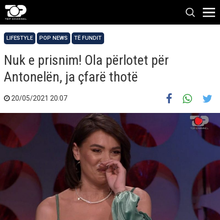
LIFESTYLE
POP NEWS
TË FUNDIT
Nuk e prisnim! Ola përlotet për
Antonelën, ja çfarë thotë
20/05/2021 20:07