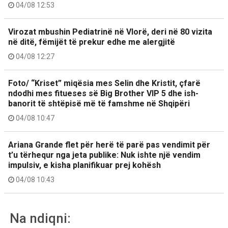
04/08 12:53
Virozat mbushin Pediatrinë në Vlorë, deri në 80 vizita
në ditë, fëmijët të prekur edhe me alergjitë
04/08 12:27
Foto/ “Kriset” miqësia mes Selin dhe Kristit, çfarë
ndodhi mes fitueses së Big Brother VIP 5 dhe ish-
banorit të shtëpisë më të famshme në Shqipëri
04/08 10:47
Ariana Grande flet për herë të parë pas vendimit për
t’u tërhequr nga jeta publike: Nuk ishte një vendim
impulsiv, e kisha planifikuar prej kohësh
04/08 10:43
Na ndiqni: