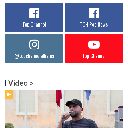
Top Channel
TCH Pop News
@topchannelalbania
Top Channel
Video »