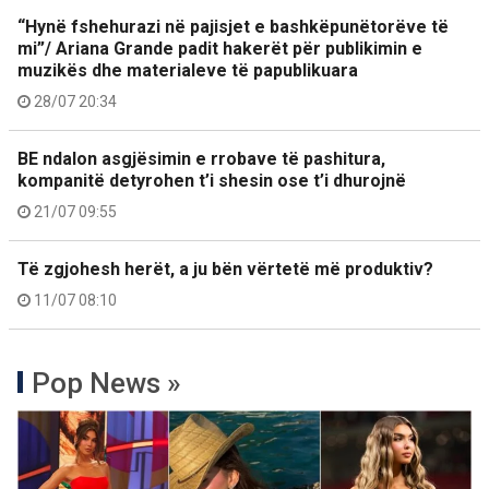
“Hynë fshehurazi në pajisjet e bashkëpunëtorëve të
mi”/ Ariana Grande padit hakerët për publikimin e
muzikës dhe materialeve të papublikuara
28/07 20:34
BE ndalon asgjësimin e rrobave të pashitura,
kompanitë detyrohen t’i shesin ose t’i dhurojnë
21/07 09:55
Të zgjohesh herët, a ju bën vërtetë më produktiv?
11/07 08:10
Pop News »