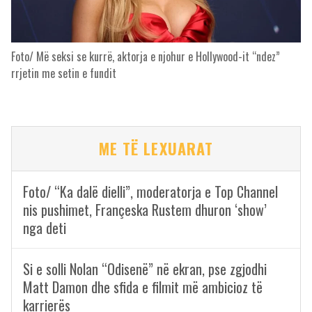
Foto/ Më seksi se kurrë, aktorja e njohur e Hollywood-it “ndez”
rrjetin me setin e fundit
ME TË LEXUARAT
Foto/ “Ka dalë dielli”, moderatorja e Top Channel
nis pushimet, Françeska Rustem dhuron ‘show’
nga deti
Si e solli Nolan “Odisenë” në ekran, pse zgjodhi
Matt Damon dhe sfida e filmit më ambicioz të
karrierës