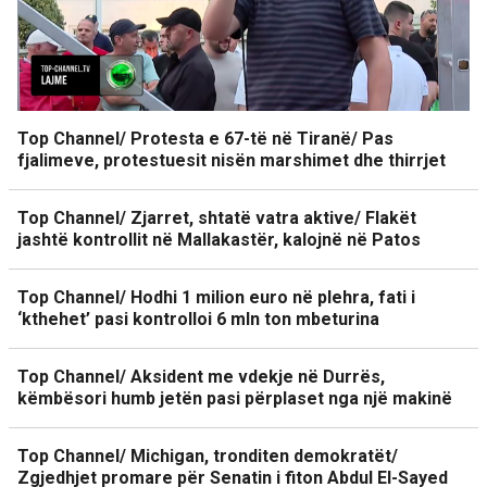
Top Channel/ Protesta e 67-të në Tiranë/ Pas
fjalimeve, protestuesit nisën marshimet dhe thirrjet
Top Channel/ Zjarret, shtatë vatra aktive/ Flakët
jashtë kontrollit në Mallakastër, kalojnë në Patos
Top Channel/ Hodhi 1 milion euro në plehra, fati i
‘kthehet’ pasi kontrolloi 6 mln ton mbeturina
Top Channel/ Aksident me vdekje në Durrës,
këmbësori humb jetën pasi përplaset nga një makinë
Top Channel/ Michigan, tronditen demokratët/
Zgjedhjet promare për Senatin i fiton Abdul El-Sayed