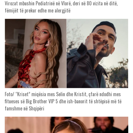
Virozat mbushin Pediatrinë në Vlorë, deri në 80 vizita në ditë,
fëmijët të prekur edhe me alergjitë
Foto/ “Kriset” miqësia mes Selin dhe Kristit, çfarë ndodhi mes
fitueses së Big Brother VIP 5 dhe ish-banorit të shtëpisë më të
famshme në Shqipëri