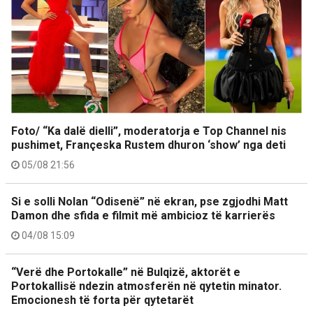
Foto/ “Ka dalë dielli”, moderatorja e Top Channel nis
pushimet, Françeska Rustem dhuron ‘show’ nga deti
05/08 21:56
Si e solli Nolan “Odisenë” në ekran, pse zgjodhi Matt
Damon dhe sfida e filmit më ambicioz të karrierës
04/08 15:09
“Verë dhe Portokalle” në Bulqizë, aktorët e
Portokallisë ndezin atmosferën në qytetin minator.
Emocionesh të forta për qytetarët