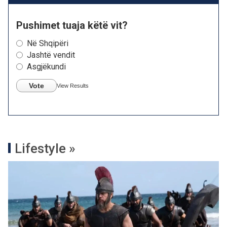
Pushimet tuaja këtë vit?
Në Shqipëri
Jashtë vendit
Asgjëkundi
Vote
View Results
Lifestyle »