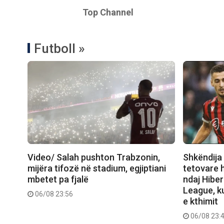
Top Channel
Futboll »
Video/ Salah pushton Trabzonin,
Shkëndija 
mijëra tifozë në stadium, egjiptiani
tetovare 
mbetet pa fjalë
ndaj Hibe
League, ku
06/08 23:56
e kthimit
06/08 23: