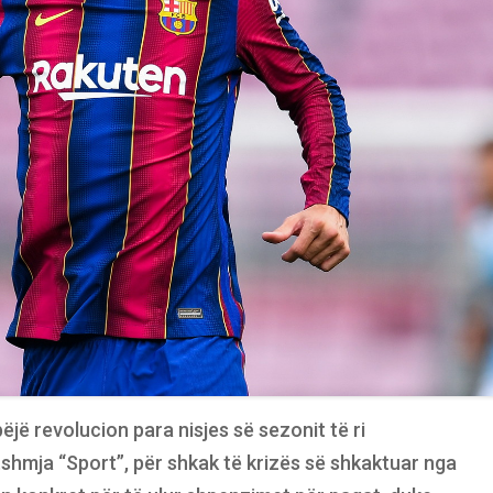
bëjë revolucion para nisjes së sezonit të ri
itshmja “Sport”, për shkak të krizës së shkaktuar nga