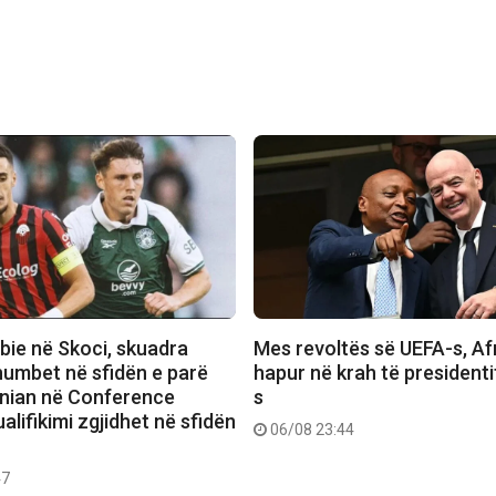
bie në Skoci, skuadra
Mes revoltës së UEFA-s, Afr
humbet në sfidën e parë
hapur në krah të presidenti
rnian në Conference
s
alifikimi zgjidhet në sfidën
06/08 23:44
47