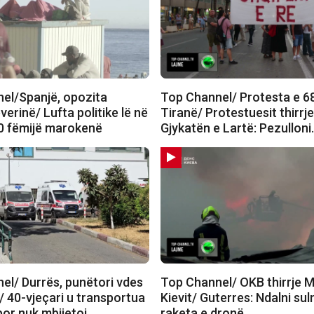
el/Spanjë, opozita
Top Channel/ Protesta e 6
verinë/ Lufta politike lë në
Tiranë/ Protestuesit thirrj
0 fëmijë marokenë
Gjykatën e Lartë: Pezullon
el/ Durrës, punëtori vdes
Top Channel/ OKB thirrje 
/ 40-vjeçari u transportua
Kievit/ Guterres: Ndalni su
 por nuk mbijetoi
raketa e dronë