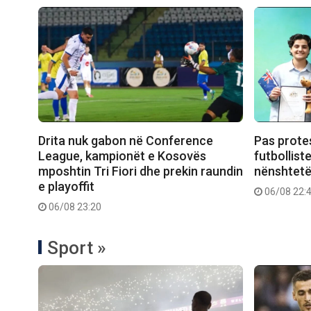
Drita nuk gabon në Conference
Pas prote
League, kampionët e Kosovës
futbollist
mposhtin Tri Fiori dhe prekin raundin
nënshtetë
e playoffit
06/08 22:
06/08 23:20
Sport »