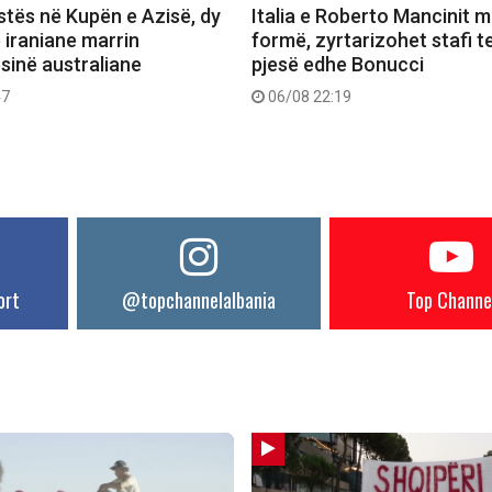
stës në Kupën e Azisë, dy
Italia e Roberto Mancinit m
e iraniane marrin
formë, zyrtarizohet stafi t
sinë australiane
pjesë edhe Bonucci
47
06/08 22:19
ort
@topchannelalbania
Top Channe