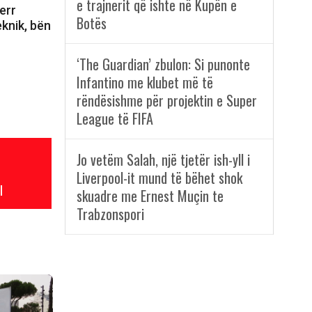
e trajnerit që ishte në Kupën e
err
Botës
eknik, bën
‘The Guardian’ zbulon: Si punonte
Infantino me klubet më të
rëndësishme për projektin e Super
League të FIFA
Jo vetëm Salah, një tjetër ish-yll i
Liverpool-it mund të bëhet shok
l
skuadre me Ernest Muçin te
Trabzonspori