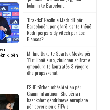
kalimin te Barcelona
‘Braktisi’ Realin e Madridit për
Barcelonën, por çfarë kishte thënë
Rodri përpara dy vitesh për Los
Blancos?
err
Mirlind Daku te Spartak Moska për
eknik, bën
11 milionë euro, zbulohen shifrat e
çmendura të kontratës 3-vjeçare
dhe prapaskenat
FSHF tërheq mbështetjen për
Gianni Infantinon, Shqipëria i
bashkohet qëndrimeve europiane
për qeverisjen e FIFA-s