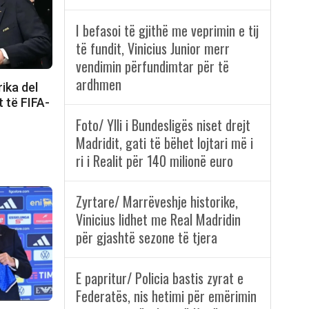
I befasoi të gjithë me veprimin e tij
të fundit, Vinicius Junior merr
vendimin përfundimtar për të
ardhmen
ika del
t të FIFA-
Foto/ Ylli i Bundesligës niset drejt
Madridit, gati të bëhet lojtari më i
ri i Realit për 140 milionë euro
Zyrtare/ Marrëveshje historike,
Vinicius lidhet me Real Madridin
për gjashtë sezone të tjera
E papritur/ Policia bastis zyrat e
Federatës, nis hetimi për emërimin