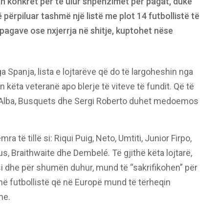
n konkret për të ulur shpenzimet për pagat, duke
përpiluar tashmë një listë me plot 14 futbollistë të
 pagave ose nxjerrja në shitje, kuptohet nëse
 Spanja, lista e lojtarëve që do të largoheshin nga
n këta veteranë apo blerje të viteve të fundit. Që të
, Alba, Busquets dhe Sergi Roberto duhet medoemos
 të tillë si: Riqui Puig, Neto, Umtiti, Junior Firpo,
, Braithwaite dhe Dembelé. Të gjithë këta lojtarë,
i dhe për shumën duhur, mund të “sakrifikohen” për
Janë futbollistë që në Europë mund të tërheqin
me.