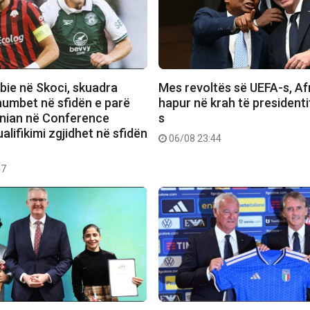
bie në Skoci, skuadra
Mes revoltës së UEFA-s, Afr
humbet në sfidën e parë
hapur në krah të presidenti
rnian në Conference
s
alifikimi zgjidhet në sfidën
06/08 23:44
47