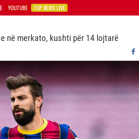
E
YOUTUBE
TOP NEWS LIVE
se në merkato, kushti për 14 lojtarë