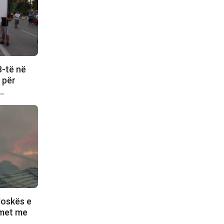
8-të në
e për
i…
Moskës e
lmet me