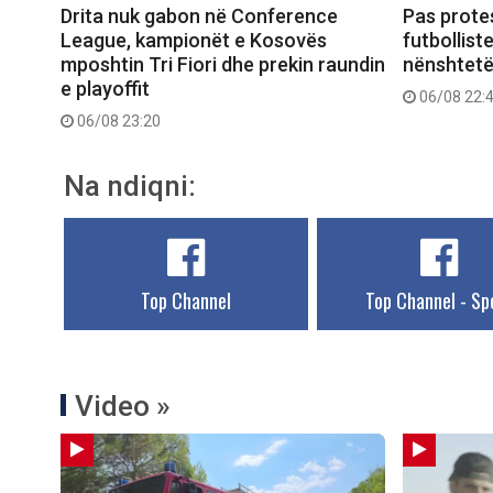
Drita nuk gabon në Conference
Pas prote
League, kampionët e Kosovës
futbollist
mposhtin Tri Fiori dhe prekin raundin
nënshtetë
e playoffit
06/08 22:
06/08 23:20
Na ndiqni:
Top Channel
Top Channel - Sp
Video »