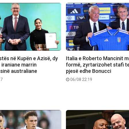
stës në Kupën e Azisë, dy
Italia e Roberto Mancinit m
e iraniane marrin
formë, zyrtarizohet stafi t
sinë australiane
pjesë edhe Bonucci
47
06/08 22:19