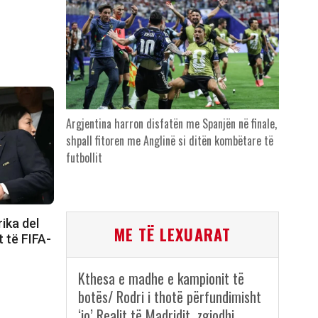
Argjentina harron disfatën me Spanjën në finale,
shpall fitoren me Anglinë si ditën kombëtare të
futbollit
ika del
ME TË LEXUARAT
t të FIFA-
Kthesa e madhe e kampionit të
botës/ Rodri i thotë përfundimisht
‘jo’ Realit të Madridit, zgjodhi