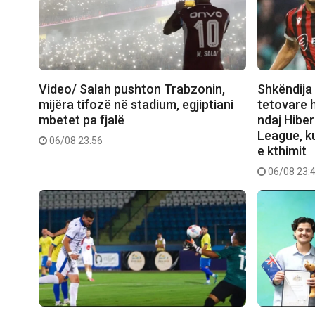
Video/ Salah pushton Trabzonin,
Shkëndija 
mijëra tifozë në stadium, egjiptiani
tetovare 
mbetet pa fjalë
ndaj Hibe
League, ku
06/08 23:56
e kthimit
06/08 23: