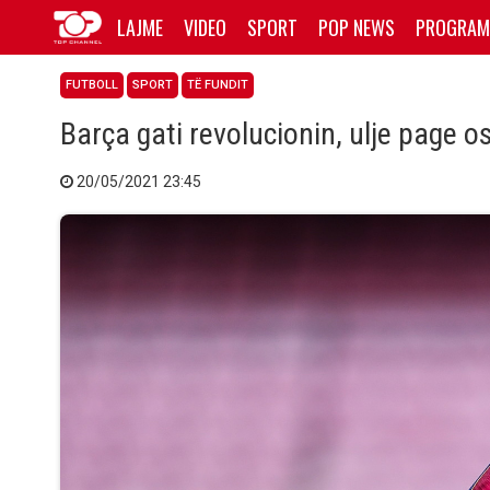
LAJME
VIDEO
SPORT
POP NEWS
PROGRAM
FUTBOLL
SPORT
TË FUNDIT
Barça gati revolucionin, ulje page o
20/05/2021 23:45