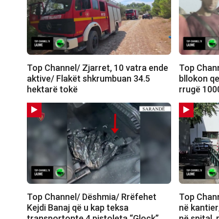
Top Channel/ Zjarret, 10 vatra ende
Top Chann
aktive/ Flakët shkrumbuan 34.5
bllokon qe
hektarë tokë
rrugë 100
Top Channel/ Dëshmia/ Rrëfehet
Top Chann
Kejdi Banaj që u kap teksa
në kantier
transportonte 4 pistoleta “Glock”
në spital,