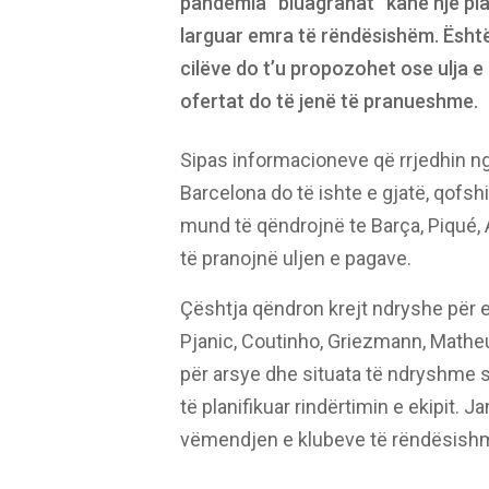
pandemia “bluagranat” kanë një pla
larguar emra të rëndësishëm. Është 
cilëve do t’u propozohet ose ulja e
ofertat do të jenë të pranueshme.
Sipas informacioneve që rrjedhin nga
Barcelona do të ishte e gjatë, qofshi
mund të qëndrojnë te Barça, Piqué
të pranojnë uljen e pagave.
Çështja qëndron krejt ndryshe për emra
Pjanic, Coutinho, Griezmann, Matheus
për arsye dhe situata të ndryshme s
të planifikuar rindërtimin e ekipit. 
vëmendjen e klubeve të rëndësish