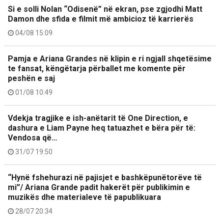
Si e solli Nolan “Odisenë” në ekran, pse zgjodhi Matt
Damon dhe sfida e filmit më ambicioz të karrierës
04/08 15:09
Pamja e Ariana Grandes në klipin e ri ngjall shqetësime
te fansat, këngëtarja përballet me komente për
peshën e saj
01/08 10:49
Vdekja tragjike e ish-anëtarit të One Direction, e
dashura e Liam Payne heq tatuazhet e bëra për të:
Vendosa që…
31/07 19:50
“Hynë fshehurazi në pajisjet e bashkëpunëtorëve të
mi”/ Ariana Grande padit hakerët për publikimin e
muzikës dhe materialeve të papublikuara
28/07 20:34