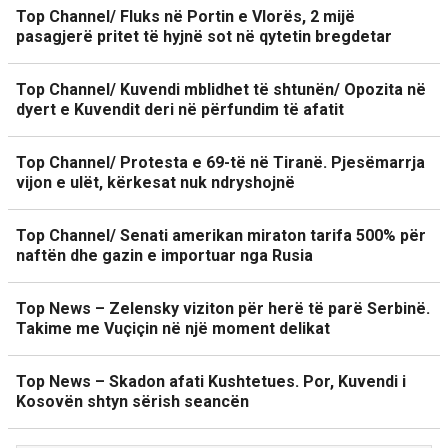
Top Channel/ Fluks në Portin e Vlorës, 2 mijë
pasagjerë pritet të hyjnë sot në qytetin bregdetar
Top Channel/ Kuvendi mblidhet të shtunën/ Opozita në
dyert e Kuvendit deri në përfundim të afatit
Top Channel/ Protesta e 69-të në Tiranë. Pjesëmarrja
vijon e ulët, kërkesat nuk ndryshojnë
Top Channel/ Senati amerikan miraton tarifa 500% për
naftën dhe gazin e importuar nga Rusia
Top News – Zelensky viziton për herë të parë Serbinë.
Takime me Vuçiçin në një moment delikat
Top News – Skadon afati Kushtetues. Por, Kuvendi i
Kosovën shtyn sërish seancën