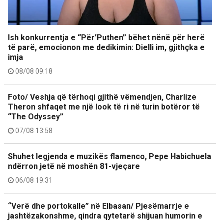
Ish konkurrentja e “Për’Puthen” bëhet nënë për herë
të parë, emocionon me dedikimin: Dielli im, gjithçka e
imja
08/08 09:18
Foto/ Veshja që tërhoqi gjithë vëmendjen, Charlize
Theron shfaqet me një look të ri në turin botëror të
“The Odyssey”
07/08 13:58
Shuhet legjenda e muzikës flamenco, Pepe Habichuela
ndërron jetë në moshën 81-vjeçare
06/08 19:31
“Verë dhe portokalle” në Elbasan/ Pjesëmarrje e
jashtëzakonshme, qindra qytetarë shijuan humorin e