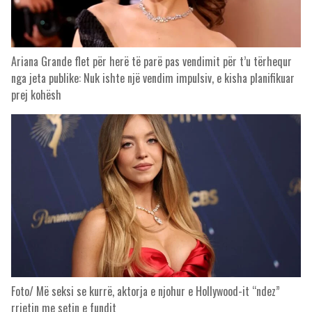
Ariana Grande flet për herë të parë pas vendimit për t’u tërhequr
nga jeta publike: Nuk ishte një vendim impulsiv, e kisha planifikuar
prej kohësh
Foto/ Më seksi se kurrë, aktorja e njohur e Hollywood-it “ndez”
rrjetin me setin e fundit