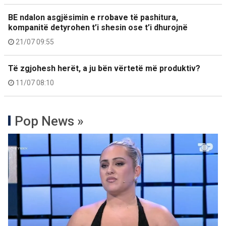
BE ndalon asgjësimin e rrobave të pashitura,
kompanitë detyrohen t’i shesin ose t’i dhurojnë
21/07 09:55
Të zgjohesh herët, a ju bën vërtetë më produktiv?
11/07 08:10
Pop News »