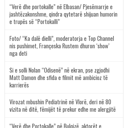
“Verë dhe portokalle” në Elbasan/ Pjesëmarrje e
jashtëzakonshme, qindra qytetarë shijuan humorin
e trupës së “Portokalli”
Foto/ “Ka dalë dielli”, moderatorja e Top Channel
nis pushimet, Françeska Rustem dhuron ‘show’
nga deti
Si e solli Nolan “Odisenë” në ekran, pse zgjodhi
Matt Damon dhe sfida e filmit më ambicioz të
karrierës
Virozat mbushin Pediatrinë në Vlorë, deri në 80
vizita në ditë, fëmijët të prekur edhe me alergjitë
“Verë dhe Portokalle” në Bulqizë, aktorët e