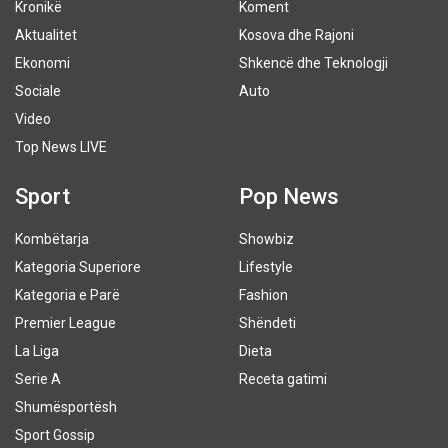
Kronikë
Koment
Aktualitet
Kosova dhe Rajoni
Ekonomi
Shkencë dhe Teknologji
Sociale
Auto
Video
Top News LIVE
Sport
Pop News
Kombëtarja
Showbiz
Kategoria Superiore
Lifestyle
Kategoria e Parë
Fashion
Premier League
Shëndeti
La Liga
Dieta
Serie A
Receta gatimi
Shumësportësh
Sport Gossip