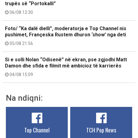
trupës së “Portokalli”
06/08 12:30
Foto/ “Ka dalë dielli”, moderatorja e Top Channel nis
pushimet, Françeska Rustem dhuron ‘show’ nga deti
05/08 21:56
Si e solli Nolan “Odisenë” në ekran, pse zgjodhi Matt
Damon dhe sfida e filmit më ambicioz të karrierës
04/08 15:09
Na ndiqni:
Top Channel
TCH Pop News