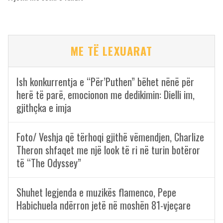
ME TË LEXUARAT
Ish konkurrentja e “Për’Puthen” bëhet nënë për
herë të parë, emocionon me dedikimin: Dielli im,
gjithçka e imja
Foto/ Veshja që tërhoqi gjithë vëmendjen, Charlize
Theron shfaqet me një look të ri në turin botëror
të “The Odyssey”
Shuhet legjenda e muzikës flamenco, Pepe
Habichuela ndërron jetë në moshën 81-vjeçare