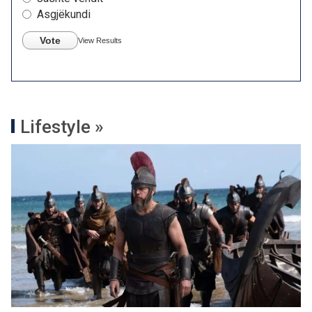
Asgjëkundi
Vote
View Results
Lifestyle »