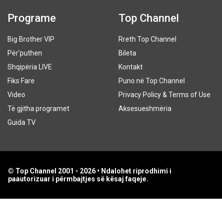
Programe
Top Channel
Big Brother VIP
Rreth Top Channel
Për’puthen
Bileta
Shqipëria LIVE
Kontakt
Fiks Fare
Puno në Top Channel
Video
Privacy Policy & Terms of Use
Të gjitha programet
Aksesueshmëria
Guida TV
© Top Channel 2001 - 2026 • Ndalohet riprodhimi i
paautorizuar i përmbajtjes së kësaj faqeje.