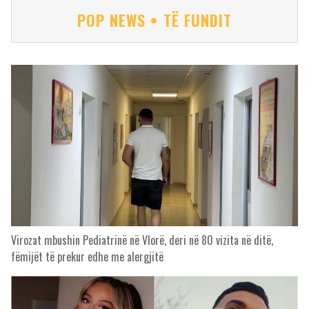
POP NEWS • TË FUNDIT
Virozat mbushin Pediatrinë në Vlorë, deri në 80 vizita në ditë,
fëmijët të prekur edhe me alergjitë