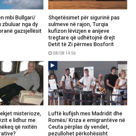
n mbi Bullgari/
Shqetësimet për sigurinë pas
 u zbuluar nga dy
sulmeve në rajon, Turqia
pranë gazsjellësit
kufizon lëvizjen e anijeve
tregtare që udhëtojnë drejt
Detit të Zi përmes Bosforit
08/08 14:56
ekjet misterioze,
Luftë kufijsh mes Madridit dhe
zit e lidhur me
Romës/ Kriza e emigrantëve në
mëkeq që nxitën
Ceuta përplas dy vendet,
rative?
pezullohet përkohësisht