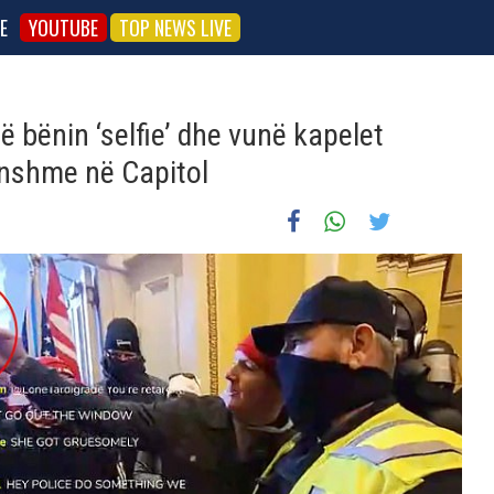
E
YOUTUBE
TOP NEWS LIVE
ë bënin ‘selfie’ dhe vunë kapelet
unshme në Capitol