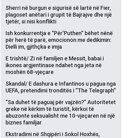
Sherri në burgun e sigurisë së lartë në Fier,
plagoset anëtari i grupit të Bajrajve dhe një
tjetër, si nisi konflikti
Ish konkurrentja e “Për’Puthen” bëhet nënë
për herë të parë, emocionon me dedikimin:
Dielli im, gjithçka e imja
E trishtë/ Zi në familjen e Messit, babai i
ikones argjentinase ndahet nga jeta në
moshën 68-vjeçare
Skandal/ E dashura e Infantinos u pagua nga
UEFA, pretendimi tronditës i “The Telegraph”
“Sa duhet të paguaj për vajzën?” Autoritetet
greke në kërkim të turistit, kërkoi të
abuzonte seksualisht me 10-vjeçaren në një
biznes familjar
Ekstradimi në Shqipëri i Sokol Hoxhës,