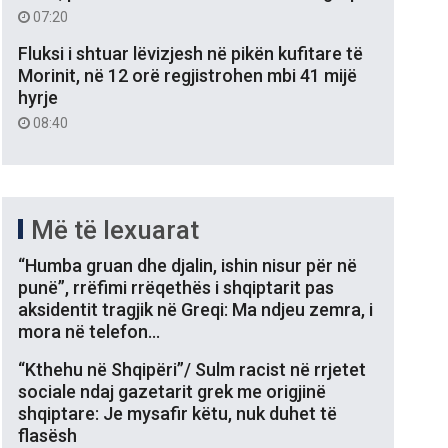
07:20
Fluksi i shtuar lëvizjesh në pikën kufitare të
Morinit, në 12 orë regjistrohen mbi 41 mijë
hyrje
08:40
Më të lexuarat
“Humba gruan dhe djalin, ishin nisur për në
punë”, rrëfimi rrëqethës i shqiptarit pas
aksidentit tragjik në Greqi: Ma ndjeu zemra, i
mora në telefon…
“Kthehu në Shqipëri”/ Sulm racist në rrjetet
sociale ndaj gazetarit grek me origjinë
shqiptare: Je mysafir këtu, nuk duhet të
flasësh