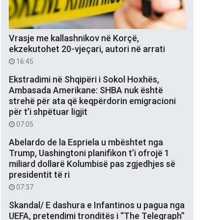
Vrasje me kallashnikov në Korçë,
ekzekutohet 20-vjeçari, autori në arrati
16:45
Ekstradimi në Shqipëri i Sokol Hoxhës,
Ambasada Amerikane: SHBA nuk është
strehë për ata që keqpërdorin emigracioni
për t’i shpëtuar ligjit
07:05
Abelardo de la Espriela u mbështet nga
Trump, Uashingtoni planifikon t’i ofrojë 1
miliard dollarë Kolumbisë pas zgjedhjes së
presidentit të ri
07:37
Skandal/ E dashura e Infantinos u pagua nga
UEFA, pretendimi tronditës i “The Telegraph”