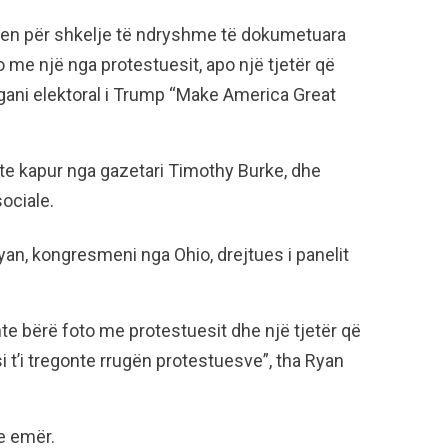
tohen për shkelje të ndryshme të dokumetuara
to me një nga protestuesit, apo një tjetër që
ani elektoral i Trump “Make America Great
hte kapur nga gazetari Timothy Burke, dhe
ociale.
yan, kongresmeni nga Ohio, drejtues i panelit
shte bërë foto me protestuesit dhe një tjetër që
t’i tregonte rrugën protestuesve”, tha Ryan
e emër.