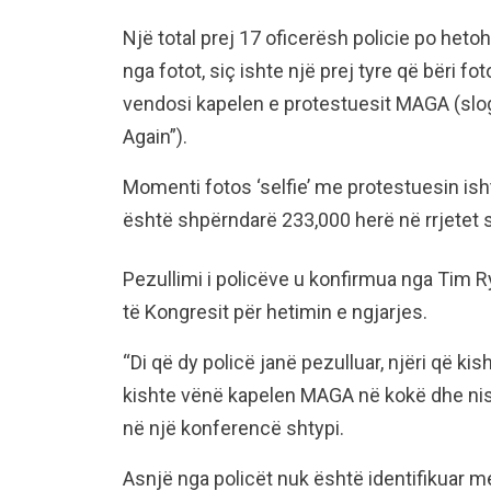
Një total prej 17 oficerësh policie po he
nga fotot, siç ishte një prej tyre që bëri fo
vendosi kapelen e protestuesit MAGA (slog
Again”).
Momenti fotos ‘selfie’ me protestuesin is
është shpërndarë 233,000 herë në rrjetet s
Pezullimi i policëve u konfirmua nga Tim R
të Kongresit për hetimin e ngjarjes.
“Di që dy policë janë pezulluar, njëri që ki
kishte vënë kapelen MAGA në kokë dhe nisi 
në një konferencë shtypi.
Asnjë nga policët nuk është identifikuar m