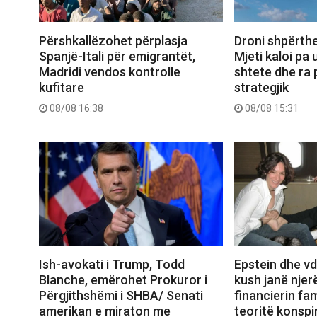
Përshkallëzohet përplasja
Droni shpërthe
Spanjë-Itali për emigrantët,
Mjeti kaloi pa
Madridi vendos kontrolle
shtete dhe ra 
kufitare
strategjik
08/08 16:38
08/08 15:31
Ish-avokati i Trump, Todd
Epstein dhe vd
Blanche, emërohet Prokuror i
kush janë njerë
Përgjithshëmi i SHBA/ Senati
financierin fa
amerikan e miraton me
teoritë konspi