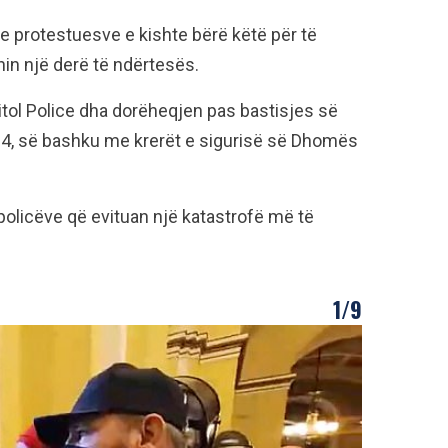
 e protestuesve e kishte bërë këtë për të
in një derë të ndërtesës.
itol Police dha dorëheqjen pas bastisjes së
814, së bashku me krerët e sigurisë së Dhomës
policëve që evituan një katastrofë më të
1/9