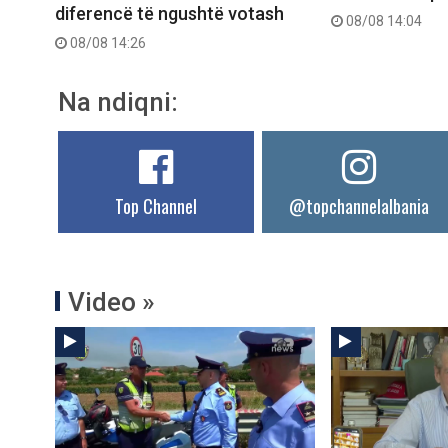
diferencë të ngushtë votash
08/08 14:04
08/08 14:26
Na ndiqni:
Top Channel
@topchannelalbania
Video »