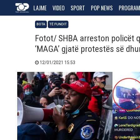
LAJME
VIDEO
SPORT
POP NEWS
PROGRAM
BOTA
TË FUNDIT
Fotot/ SHBA arreston policët q
‘MAGA’ gjatë protestës së dh
12/01/2021 15:53