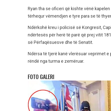
Ryan tha se oficeri që kishte vënë kapelen
tërhequr vëmendjen e tyre para se të thyen
Ndërkohë kreu i policisë së Kongresit, Cap
ndërtesës për herë të parë që prej vitit 1
së Përfaqësuesve dhe të Senatit.
Ndërsa të tjerë kanë vlerësuar veprimet e 
rëndë nga turma e zemëruar.
FOTO GALERI