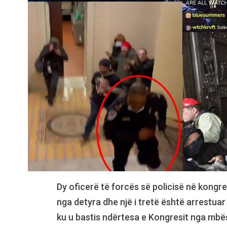
Dy oficerë të forcës së policisë në kongr
nga detyra dhe një i tretë është arrestuar
ku u bastis ndërtesa e Kongresit nga mbës