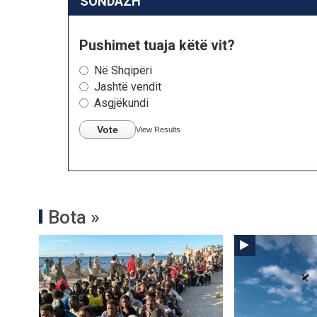
SONDAZH
Pushimet tuaja këtë vit?
Në Shqipëri
Jashtë vendit
Asgjëkundi
Vote
View Results
Bota »