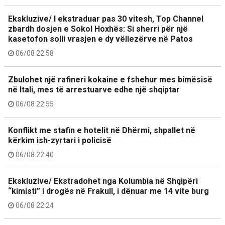
Ekskluzive/ I ekstraduar pas 30 vitesh, Top Channel
zbardh dosjen e Sokol Hoxhës: Si sherri për një
kasetofon solli vrasjen e dy vëllezërve në Patos
06/08 22:58
Zbulohet një rafineri kokaine e fshehur mes bimësisë
në Itali, mes të arrestuarve edhe një shqiptar
06/08 22:55
Konflikt me stafin e hotelit në Dhërmi, shpallet në
kërkim ish-zyrtari i policisë
06/08 22:40
Ekskluzive/ Ekstradohet nga Kolumbia në Shqipëri
“kimisti” i drogës në Frakull, i dënuar me 14 vite burg
06/08 22:24