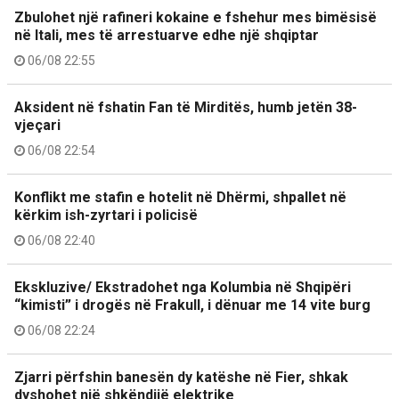
Zbulohet një rafineri kokaine e fshehur mes bimësisë
në Itali, mes të arrestuarve edhe një shqiptar
06/08 22:55
Aksident në fshatin Fan të Mirditës, humb jetën 38-
vjeçari
06/08 22:54
Konflikt me stafin e hotelit në Dhërmi, shpallet në
kërkim ish-zyrtari i policisë
06/08 22:40
Ekskluzive/ Ekstradohet nga Kolumbia në Shqipëri
“kimisti” i drogës në Frakull, i dënuar me 14 vite burg
06/08 22:24
Zjarri përfshin banesën dy katëshe në Fier, shkak
dyshohet një shkëndijë elektrike