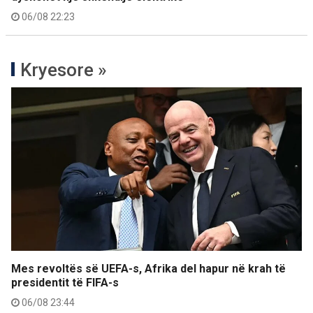
06/08 22:23
Kryesore »
Mes revoltës së UEFA-s, Afrika del hapur në krah të
presidentit të FIFA-s
06/08 23:44