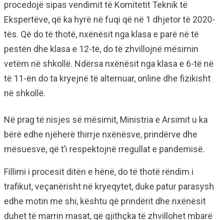
procedojë sipas vendimit të Komitetit Teknik të
Ekspertëve, që ka hyrë në fuqi që në 1 dhjetor të 2020-
tës. Që do të thotë, nxënësit nga klasa e parë në të
pestën dhe klasa e 12-të, do të zhvillojnë mësimin
vetëm në shkollë. Ndërsa nxënësit nga klasa e 6-të në
të 11-ën do ta kryejnë të alternuar, online dhe fizikisht
në shkollë.
Në prag të nisjes së mësimit, Ministria e Arsimit u ka
bërë edhe njëherë thirrje nxënësve, prindërve dhe
mësuesve, që t’i respektojnë rregullat e pandemisë.
Fillimi i procesit ditën e hënë, do të thotë rëndim i
trafikut, veçanërisht në kryeqytet, duke patur parasysh
edhe motin me shi, kështu që prindërit dhe nxënësit
duhet të marrin masat, që gjithçka të zhvillohet mbarë