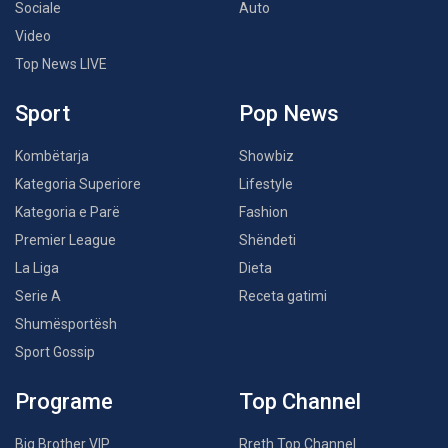
Sociale
Auto
Video
Top News LIVE
Sport
Pop News
Kombëtarja
Showbiz
Kategoria Superiore
Lifestyle
Kategoria e Parë
Fashion
Premier League
Shëndeti
La Liga
Dieta
Serie A
Receta gatimi
Shumësportësh
Sport Gossip
Programe
Top Channel
Big Brother VIP
Rreth Top Channel