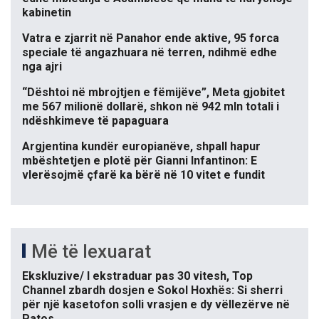
kabinetin
Vatra e zjarrit në Panahor ende aktive, 95 forca
speciale të angazhuara në terren, ndihmë edhe
nga ajri
“Dështoi në mbrojtjen e fëmijëve”, Meta gjobitet
me 567 milionë dollarë, shkon në 942 mln totali i
ndëshkimeve të papaguara
Argjentina kundër europianëve, shpall hapur
mbështetjen e plotë për Gianni Infantinon: E
vlerësojmë çfarë ka bërë në 10 vitet e fundit
Më të lexuarat
Ekskluzive/ I ekstraduar pas 30 vitesh, Top
Channel zbardh dosjen e Sokol Hoxhës: Si sherri
për një kasetofon solli vrasjen e dy vëllezërve në
Patos