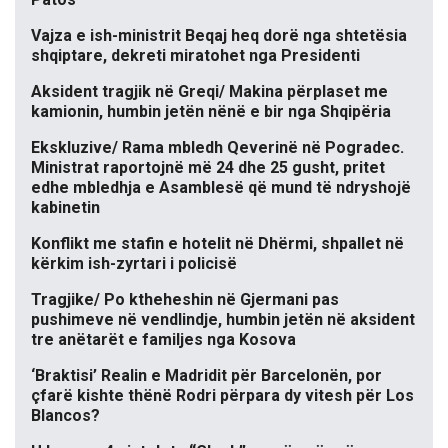
Vajza e ish-ministrit Beqaj heq dorë nga shtetësia
shqiptare, dekreti miratohet nga Presidenti
Aksident tragjik në Greqi/ Makina përplaset me
kamionin, humbin jetën nënë e bir nga Shqipëria
Ekskluzive/ Rama mbledh Qeverinë në Pogradec.
Ministrat raportojnë më 24 dhe 25 gusht, pritet
edhe mbledhja e Asamblesë që mund të ndryshojë
kabinetin
Konflikt me stafin e hotelit në Dhërmi, shpallet në
kërkim ish-zyrtari i policisë
Tragjike/ Po ktheheshin në Gjermani pas
pushimeve në vendlindje, humbin jetën në aksident
tre anëtarët e familjes nga Kosova
‘Braktisi’ Realin e Madridit për Barcelonën, por
çfarë kishte thënë Rodri përpara dy vitesh për Los
Blancos?