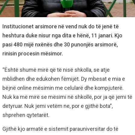
Institucionet arsimore në vend nuk do të jenë të
heshtura duke nisur nga dita e hënë, 11 janari. Kjo
pasi 480 mijë nxënës dhe 30 punonjës arsimorë,
rinisin procesin mësimor.
“Është shumë mirë që të nisë shkolla, se atje
mblidhen dhe edukohen fëmijët. Dy mbesat e mia e
bëjnë online mësimin me celularë dhe kompjuterë.
Nuk ka më mirë se mësimi në shkollë, por ja që jemi të
detyruar. Nuk jemi vetëm ne, por e gjithë bota”,
shprehen qytetarët.
Gjithë kjo armatë e sistemit parauniversitar do të