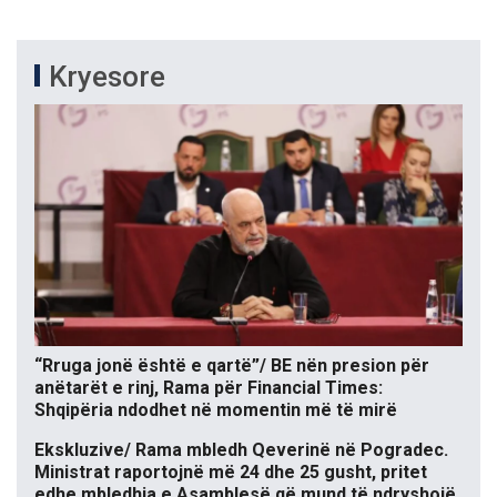
Kryesore
“Rruga jonë është e qartë”/ BE nën presion për
anëtarët e rinj, Rama për Financial Times:
Shqipëria ndodhet në momentin më të mirë
Ekskluzive/ Rama mbledh Qeverinë në Pogradec.
Ministrat raportojnë më 24 dhe 25 gusht, pritet
edhe mbledhja e Asamblesë që mund të ndryshojë