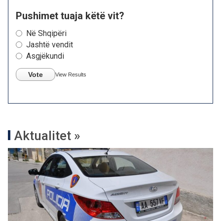
Pushimet tuaja këtë vit?
Në Shqipëri
Jashtë vendit
Asgjëkundi
Vote
View Results
Aktualitet »