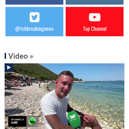
@tchbreakingnews
Top Channel
Video »