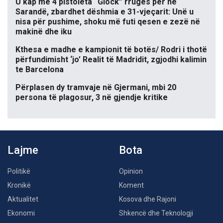
U kap me 4 pistoleta “Glock” rrugës për në
Sarandë, zbardhet dëshmia e 31-vjeçarit: Unë u
nisa për pushime, shoku më futi qesen e zezë në
makinë dhe iku
Kthesa e madhe e kampionit të botës/ Rodri i thotë
përfundimisht ‘jo’ Realit të Madridit, zgjodhi kalimin
te Barcelona
Përplasen dy tramvaje në Gjermani, mbi 20
persona të plagosur, 3 në gjendje kritike
Lajme
Bota
Politikë
Opinion
Kronikë
Koment
Aktualitet
Kosova dhe Rajoni
Ekonomi
Shkencë dhe Teknologji