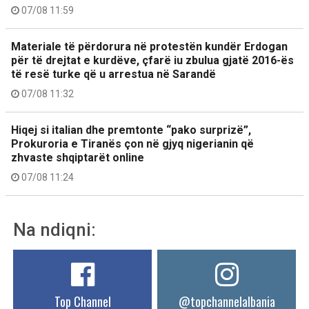
07/08 11:59
Materiale të përdorura në protestën kundër Erdogan
për të drejtat e kurdëve, çfarë iu zbulua gjatë 2016-ës
të resë turke që u arrestua në Sarandë
07/08 11:32
Hiqej si italian dhe premtonte “pako surprizë”,
Prokuroria e Tiranës çon në gjyq nigerianin që
zhvaste shqiptarët online
07/08 11:24
Na ndiqni:
Top Channel
@topchannelalbania