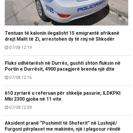
Tentuan të kalonin ilegalisht 15 emigrantë afrikanë
drejt Malit të Zi, arrestohen dy të rinj në Shkodër
07/08 12:19
Fluks udhëtarësh në Durrës, gushti shton fluksin në
Portin e Durrësit, 4900 pasagjerë brenda një dite
07/08 12:16
610 zyrtarë u referuan për shkelje pasurie, ILDKPKI:
Mbi 2300 gjoba në 11 vite
07/08 12:09
Aksident pranë “Pushimit të Shoferit” në Lushnjë/
Furgoni përplaset me makinën, një i plagosur rëndë