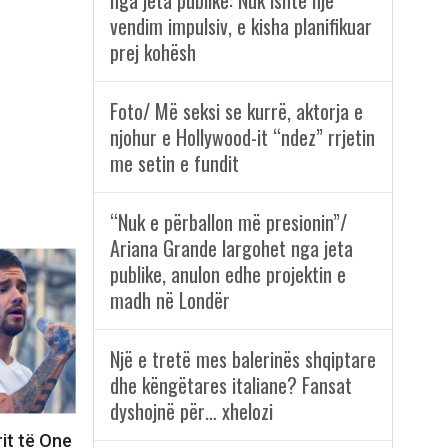
nga jeta publike: Nuk ishte një
vendim impulsiv, e kisha planifikuar
prej kohësh
Foto/ Më seksi se kurrë, aktorja e
njohur e Hollywood-it “ndez” rrjetin
me setin e fundit
“Nuk e përballon më presionin”/
Ariana Grande largohet nga jeta
publike, anulon edhe projektin e
madh në Londër
Një e tretë mes balerinës shqiptare
dhe këngëtares italiane? Fansat
dyshojnë për… xhelozi
rit të One