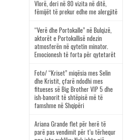
Vlorë, deri në 80 vizita në ditë,
fëmijët të prekur edhe me alergjitë
“Verë dhe Portokalle” në Bulqizë,
aktorët e Portokallisë ndezin
atmosferën në qytetin minator.
Emocionesh të forta për qytetarët
Foto/ “Kriset” miqësia mes Selin
dhe Kristit, çfarë ndodhi mes
fitueses së Big Brother VIP 5 dhe
ish-banorit të shtëpisë më të
famshme në Shqipëri
Ariana Grande flet për herë të
parë pas vendimit për t’u tërhequr