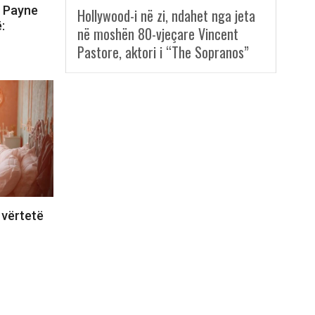
m Payne
Hollywood-i në zi, ndahet nga jeta
:
në moshën 80-vjeçare Vincent
Pastore, aktori i “The Sopranos”
 vërtetë