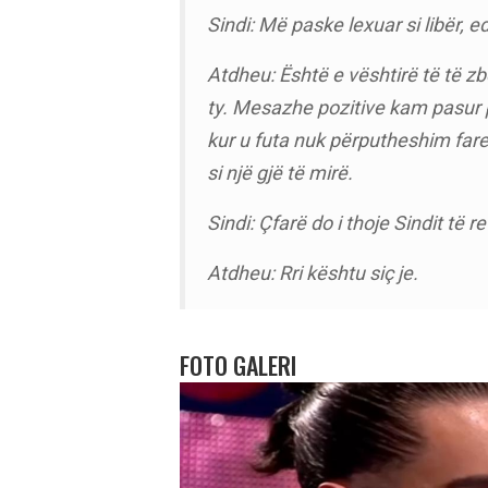
Sindi: Më paske lexuar si libër, 
Atdheu: Është e vështirë të të z
ty. Mesazhe pozitive kam pasur pë
kur u futa nuk përputheshim far
si një gjë të mirë.
Sindi: Çfarë do i thoje Sindit të re
Atdheu: Rri kështu siç je.
FOTO GALERI