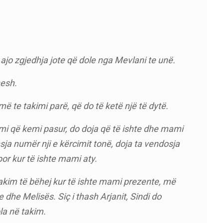
ajo zgjedhja jote që dole nga Mevlani te unë.
nesh.
 te takimi parë, që do të ketë një të dytë.
mi që kemi pasur, do doja që të ishte dhe mami
sja numër nji e kërcimit tonë, doja ta vendosja
or kur të ishte mami aty.
akim të bëhej kur të ishte mami prezente, më
 dhe Melisës. Siç i thash Arjanit, Sindi do
ola në takim.