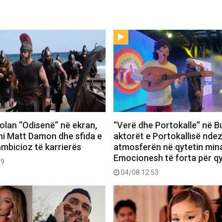
 Nolan “Odisenë” në ekran,
“Verë dhe Portokalle” në Bu
hi Matt Damon dhe sfida e
aktorët e Portokallisë ndez
ambicioz të karrierës
atmosferën në qytetin mina
Emocionesh të forta për q
09
04/08 12:53