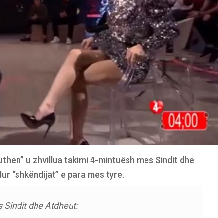
uthen” u zhvillua takimi 4-mintuësh mes Sindit dhe
dur “shkëndijat” e para mes tyre.
 Sindit dhe Atdheut: