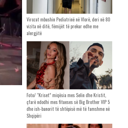
Virozat mbushin Pediatrinë në Vlorë, deri në 80
vizita në ditë, fëmijët të prekur edhe me
alergjitë
Foto/ “Kriset” miqësia mes Selin dhe Kristit,
çfarë ndodhi mes fitueses së Big Brother VIP 5
dhe ish-banorit të shtëpisë më të famshme në
Shqipëri