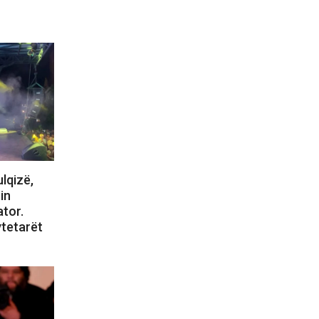
lqizë,
in
tor.
ytetarët