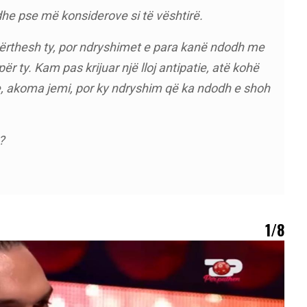
edhe pse më konsiderove si të vështirë.
bërthesh ty, por ndryshimet e para kanë ndodh me
r ty. Kam pas krijuar një lloj antipatie, atë kohë
e, akoma jemi, por ky ndryshim që ka ndodh e shoh
?
1/8