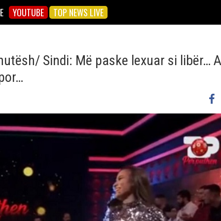
E
YOUTUBE
TOP NEWS LIVE
nutësh/ Sindi: Më paske lexuar si libër… 
 por…