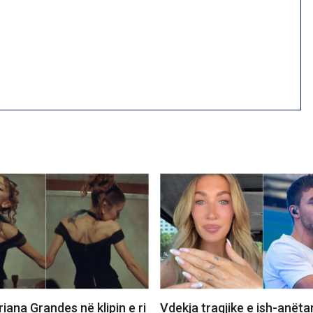
iana Grandes në klipin e ri
Vdekja tragjike e ish-anëta