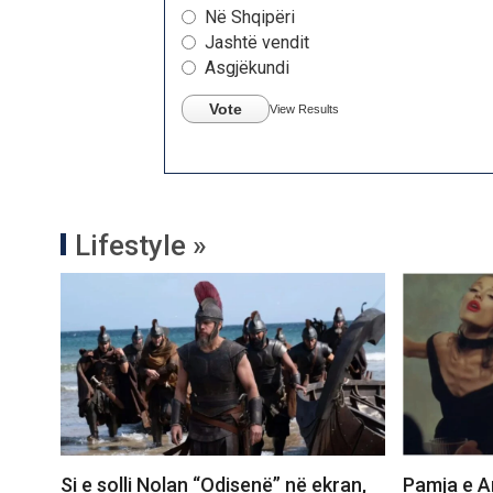
Në Shqipëri
Jashtë vendit
Asgjëkundi
Vote
View Results
Lifestyle »
Si e solli Nolan “Odisenë” në ekran,
Pamja e Ar