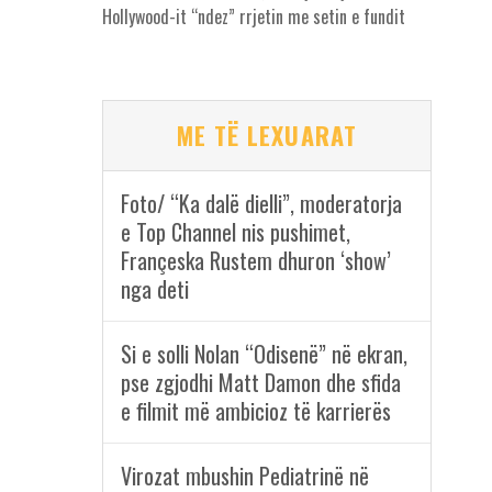
Hollywood-it “ndez” rrjetin me setin e fundit
ME TË LEXUARAT
Foto/ “Ka dalë dielli”, moderatorja
e Top Channel nis pushimet,
Françeska Rustem dhuron ‘show’
nga deti
Si e solli Nolan “Odisenë” në ekran,
pse zgjodhi Matt Damon dhe sfida
e filmit më ambicioz të karrierës
Virozat mbushin Pediatrinë në