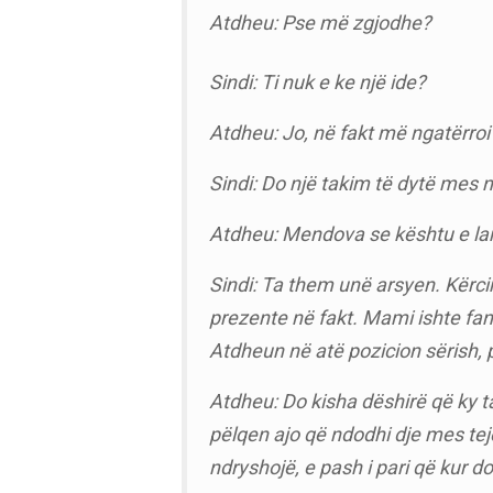
Atdheu: Pse më zgjodhe?
Sindi: Ti nuk e ke një ide?
Atdheu: Jo, në fakt më ngatërroi 
Sindi: Do një takim të dytë mes 
Atdheu: Mendova se kështu e lamë
Sindi: Ta them unë arsyen. Kërci
prezente në fakt. Mami ishte fan
Atdheun në atë pozicion sërish, p
Atdheu: Do kisha dëshirë që ky t
pëlqen ajo që ndodhi dje mes teje
ndryshojë, e pash i pari që kur d