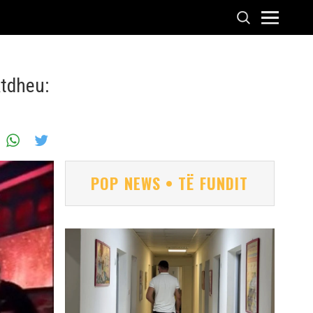
Atdheu:
POP NEWS • TË FUNDIT