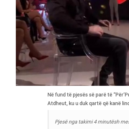
Në fund të pjesës së parë të “Për’P
Atdheut, ku u duk qartë që kanë lin
Pjesë nga takimi 4 minutësh mes