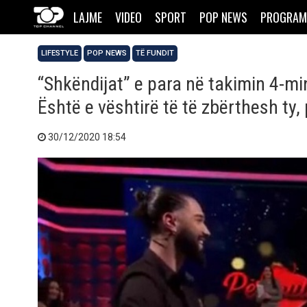
LAJME
VIDEO
SPORT
POP NEWS
PROGRAM
LIFESTYLE
POP NEWS
TË FUNDIT
“Shkëndijat” e para në takimin 4-mi
Është e vështirë të të zbërthesh ty,
30/12/2020 18:54