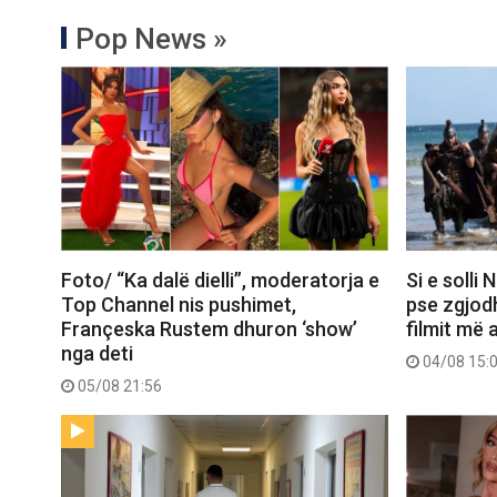
Pop News »
Foto/ “Ka dalë dielli”, moderatorja e
Si e solli
Top Channel nis pushimet,
pse zgjod
Françeska Rustem dhuron ‘show’
filmit më 
nga deti
04/08 15:
05/08 21:56