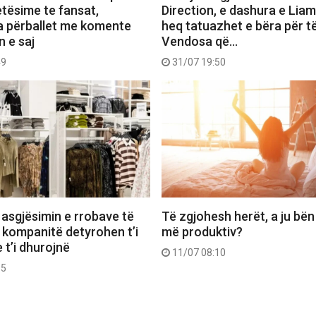
etësime te fansat,
Direction, e dashura e Lia
a përballet me komente
heq tatuazhet e bëra për të
n e saj
Vendosa që…
49
31/07 19:50
 asgjësimin e rrobave të
Të zgjohesh herët, a ju bën
 kompanitë detyrohen t’i
më produktiv?
 t’i dhurojnë
11/07 08:10
55