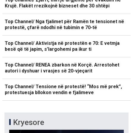
Krujë. Flakët rrezikojnë bizneset dhe 30 shtëpi
Top Channel/ Nga fjalimet për Ramën te tensionet në
protestë, çfarë ndodhi në tubimin e 70-të
Top Channel/ Aktivistja në protestën e 70: E vetmja
besë që të japim, s’largohemi pa ikur ti
Top Channel/ RENEA zbarkon në Korçë. Arrestohet
autori i dyshuar i vrasjes së 20-vjeçarit
Top Channel/ Tensione në protestë! “Mos më prek”,
protestuesja bllokon vendin e fjalimeve
Kryesore