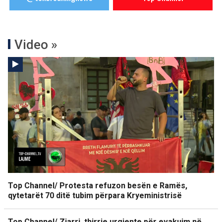
Video »
Top Channel/ Protesta refuzon besën e Ramës,
qytetarët 70 ditë tubim përpara Kryeministrisë
Top Channel/ Zjarri, thirrje urgjente për evakuim në