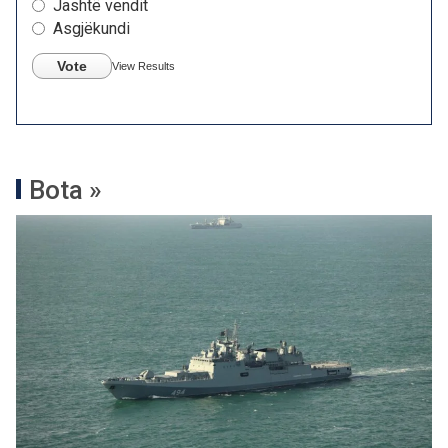
Jashtë vendit
Asgjëkundi
Vote
View Results
Bota »