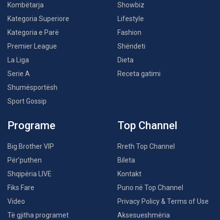
Kombëtarja
Showbiz
Kategoria Superiore
Lifestyle
Kategoria e Parë
Fashion
Premier League
Shëndeti
La Liga
Dieta
Serie A
Receta gatimi
Shumësportësh
Sport Gossip
Programe
Top Channel
Big Brother VIP
Rreth Top Channel
Për’puthen
Bileta
Shqipëria LIVE
Kontakt
Fiks Fare
Puno në Top Channel
Video
Privacy Policy & Terms of Use
Të gjitha programet
Aksesueshmëria