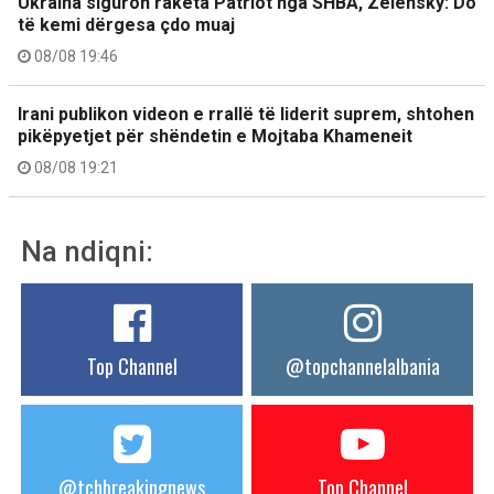
Ukraina siguron raketa Patriot nga SHBA, Zelensky: Do
të kemi dërgesa çdo muaj
08/08 19:46
Irani publikon videon e rrallë të liderit suprem, shtohen
pikëpyetjet për shëndetin e Mojtaba Khameneit
08/08 19:21
Na ndiqni:
Top Channel
@topchannelalbania
@tchbreakingnews
Top Channel