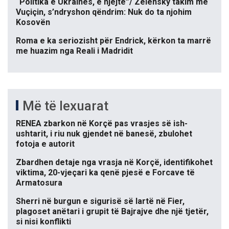
“Politika e Ukrainës, e njëjtë”/ Zelensky takim me
Vuçiçin, s’ndryshon qëndrim: Nuk do ta njohim
Kosovën
Roma e ka seriozisht për Endrick, kërkon ta marrë
me huazim nga Reali i Madridit
Më të lexuarat
RENEA zbarkon në Korçë pas vrasjes së ish-
ushtarit, i riu nuk gjendet në banesë, zbulohet
fotoja e autorit
Zbardhen detaje nga vrasja në Korçë, identifikohet
viktima, 20-vjeçari ka qenë pjesë e Forcave të
Armatosura
Sherri në burgun e sigurisë së lartë në Fier,
plagoset anëtari i grupit të Bajrajve dhe një tjetër,
si nisi konflikti