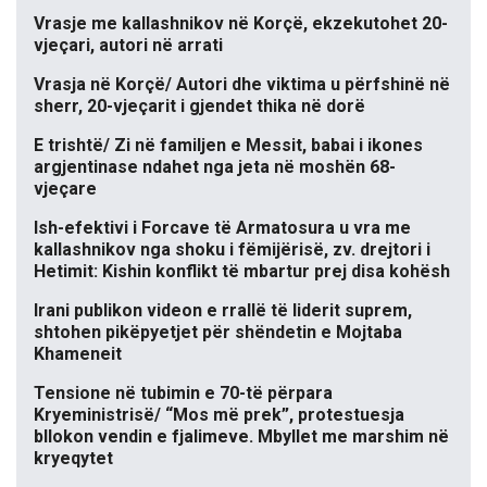
Vrasje me kallashnikov në Korçë, ekzekutohet 20-
vjeçari, autori në arrati
Vrasja në Korçë/ Autori dhe viktima u përfshinë në
sherr, 20-vjeçarit i gjendet thika në dorë
E trishtë/ Zi në familjen e Messit, babai i ikones
argjentinase ndahet nga jeta në moshën 68-
vjeçare
Ish-efektivi i Forcave të Armatosura u vra me
kallashnikov nga shoku i fëmijërisë, zv. drejtori i
Hetimit: Kishin konflikt të mbartur prej disa kohësh
Irani publikon videon e rrallë të liderit suprem,
shtohen pikëpyetjet për shëndetin e Mojtaba
Khameneit
Tensione në tubimin e 70-të përpara
Kryeministrisë/ “Mos më prek”, protestuesja
bllokon vendin e fjalimeve. Mbyllet me marshim në
kryeqytet