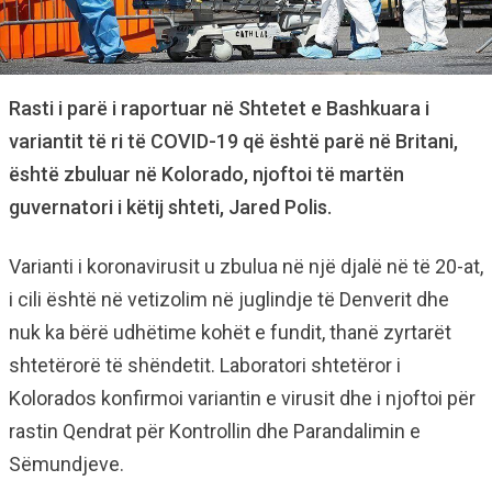
Rasti i parë i raportuar në Shtetet e Bashkuara i
variantit të ri të COVID-19 që është parë në Britani,
është zbuluar në Kolorado, njoftoi të martën
guvernatori i këtij shteti, Jared Polis.
Varianti i koronavirusit u zbulua në një djalë në të 20-at,
i cili është në vetizolim në juglindje të Denverit dhe
nuk ka bërë udhëtime kohët e fundit, thanë zyrtarët
shtetërorë të shëndetit. Laboratori shtetëror i
Kolorados konfirmoi variantin e virusit dhe i njoftoi për
rastin Qendrat për Kontrollin dhe Parandalimin e
Sëmundjeve.