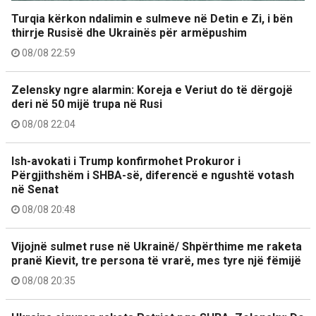
Turqia kërkon ndalimin e sulmeve në Detin e Zi, i bën
thirrje Rusisë dhe Ukrainës për armëpushim
08/08 22:59
Zelensky ngre alarmin: Koreja e Veriut do të dërgojë
deri në 50 mijë trupa në Rusi
08/08 22:04
Ish-avokati i Trump konfirmohet Prokuror i
Përgjithshëm i SHBA-së, diferencë e ngushtë votash
në Senat
08/08 20:48
Vijojnë sulmet ruse në Ukrainë/ Shpërthime me raketa
pranë Kievit, tre persona të vrarë, mes tyre një fëmijë
08/08 20:35