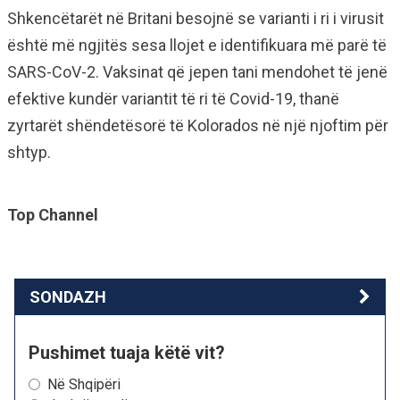
Shkencëtarët në Britani besojnë se varianti i ri i virusit
është më ngjitës sesa llojet e identifikuara më parë të
SARS-CoV-2. Vaksinat që jepen tani mendohet të jenë
efektive kundër variantit të ri të Covid-19, thanë
zyrtarët shëndetësorë të Kolorados në një njoftim për
shtyp.
Top Channel
SONDAZH
Pushimet tuaja këtë vit?
Në Shqipëri