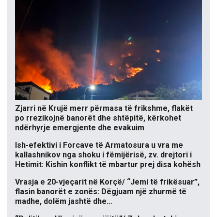
Zjarri në Krujë merr përmasa të frikshme, flakët
po rrezikojnë banorët dhe shtëpitë, kërkohet
ndërhyrje emergjente dhe evakuim
Ish-efektivi i Forcave të Armatosura u vra me
kallashnikov nga shoku i fëmijërisë, zv. drejtori i
Hetimit: Kishin konflikt të mbartur prej disa kohësh
Vrasja e 20-vjeçarit në Korçë/ “Jemi të frikësuar”,
flasin banorët e zonës: Dëgjuam një zhurmë të
madhe, dolëm jashtë dhe…