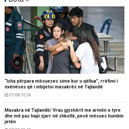
“Isha përpara mësueses sime kur u qëllua”, rrëfimi i
nxënëses që i mbijetoi masakrës në Tajlandë
07/08 10:24
Masakra në Tajlandë/ Vrau gjyshërit me armën e tyre
dhe më pas hapi zjarr në shkollë, pesë mësues humbin
jetën