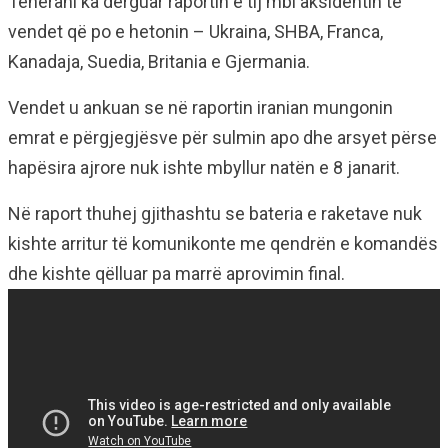
Teherani ka dërguar raportin e tij mbi aksidentin te
vendet që po e hetonin – Ukraina, SHBA, Franca,
Kanadaja, Suedia, Britania e Gjermania.
Vendet u ankuan se në raportin iranian mungonin
emrat e përgjegjësve për sulmin apo dhe arsyet përse
hapësira ajrore nuk ishte mbyllur natën e 8 janarit.
Në raport thuhej gjithashtu se bateria e raketave nuk
kishte arritur të komunikonte me qendrën e komandës
dhe kishte qëlluar pa marrë aprovimin final.