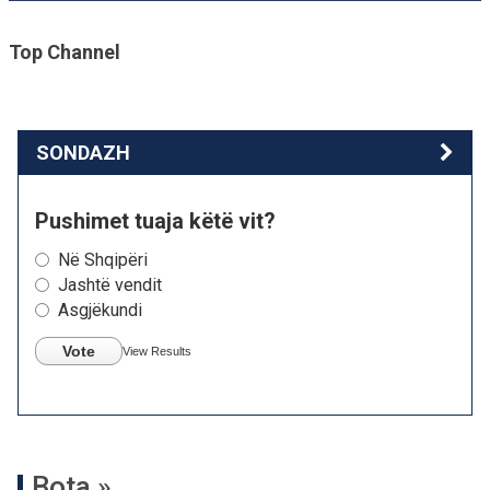
Top Channel
SONDAZH
Pushimet tuaja këtë vit?
Në Shqipëri
Jashtë vendit
Asgjëkundi
Vote
View Results
Bota »