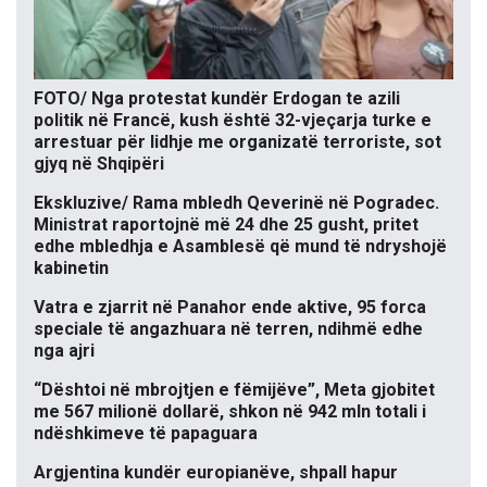
FOTO/ Nga protestat kundër Erdogan te azili
politik në Francë, kush është 32-vjeçarja turke e
arrestuar për lidhje me organizatë terroriste, sot
gjyq në Shqipëri
Ekskluzive/ Rama mbledh Qeverinë në Pogradec.
Ministrat raportojnë më 24 dhe 25 gusht, pritet
edhe mbledhja e Asamblesë që mund të ndryshojë
kabinetin
Vatra e zjarrit në Panahor ende aktive, 95 forca
speciale të angazhuara në terren, ndihmë edhe
nga ajri
“Dështoi në mbrojtjen e fëmijëve”, Meta gjobitet
me 567 milionë dollarë, shkon në 942 mln totali i
ndëshkimeve të papaguara
Argjentina kundër europianëve, shpall hapur