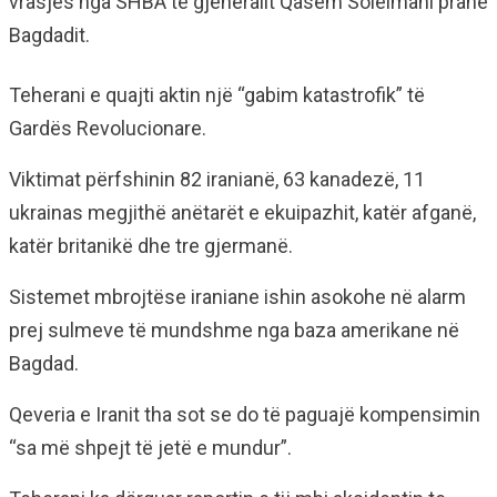
vrasjes nga SHBA të gjeneralit Qasem Soleimani pranë
Bagdadit.
Teherani e quajti aktin një “gabim katastrofik” të
Gardës Revolucionare.
Viktimat përfshinin 82 iranianë, 63 kanadezë, 11
ukrainas megjithë anëtarët e ekuipazhit, katër afganë,
katër britanikë dhe tre gjermanë.
Sistemet mbrojtëse iraniane ishin asokohe në alarm
prej sulmeve të mundshme nga baza amerikane në
Bagdad.
Qeveria e Iranit tha sot se do të paguajë kompensimin
“sa më shpejt të jetë e mundur”.