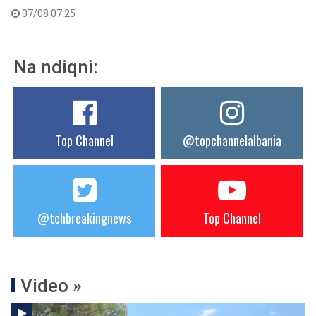
07/08 07:25
Na ndiqni:
Top Channel
@topchannelalbania
@tchbreakingnews
Top Channel
Video »