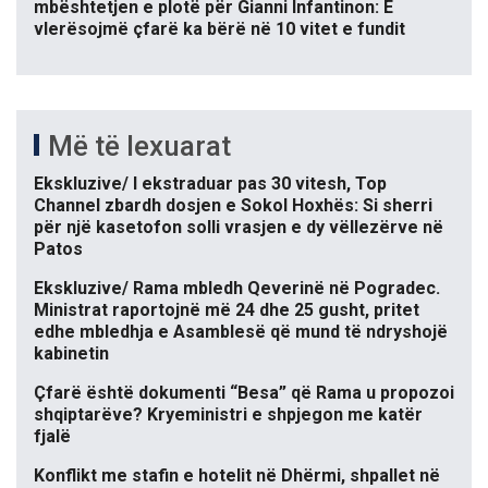
mbështetjen e plotë për Gianni Infantinon: E
vlerësojmë çfarë ka bërë në 10 vitet e fundit
Më të lexuarat
Ekskluzive/ I ekstraduar pas 30 vitesh, Top
Channel zbardh dosjen e Sokol Hoxhës: Si sherri
për një kasetofon solli vrasjen e dy vëllezërve në
Patos
Ekskluzive/ Rama mbledh Qeverinë në Pogradec.
Ministrat raportojnë më 24 dhe 25 gusht, pritet
edhe mbledhja e Asamblesë që mund të ndryshojë
kabinetin
Çfarë është dokumenti “Besa” që Rama u propozoi
shqiptarëve? Kryeministri e shpjegon me katër
fjalë
Konflikt me stafin e hotelit në Dhërmi, shpallet në