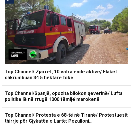
Top Channel/ Zjarret, 10 vatra ende aktive/ Flakët
shkrumbuan 34.5 hektarë tokë
Top Channel/Spanjë, opozita bllokon qeverinë/ Lufta
politike lë në rrugë 1000 fëmijë marokenë
Top Channel/ Protesta e 68-të në Tiranë/ Protestuesit
thirrje për Gjykatën e Lartë: Pezulloni…