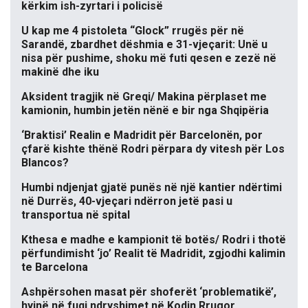
kërkim ish-zyrtari i policisë
U kap me 4 pistoleta “Glock” rrugës për në
Sarandë, zbardhet dëshmia e 31-vjeçarit: Unë u
nisa për pushime, shoku më futi qesen e zezë në
makinë dhe iku
Aksident tragjik në Greqi/ Makina përplaset me
kamionin, humbin jetën nënë e bir nga Shqipëria
‘Braktisi’ Realin e Madridit për Barcelonën, por
çfarë kishte thënë Rodri përpara dy vitesh për Los
Blancos?
Humbi ndjenjat gjatë punës në një kantier ndërtimi
në Durrës, 40-vjeçari ndërron jetë pasi u
transportua në spital
Kthesa e madhe e kampionit të botës/ Rodri i thotë
përfundimisht ‘jo’ Realit të Madridit, zgjodhi kalimin
te Barcelona
Ashpërsohen masat për shoferët ‘problematikë’,
hyjnë në fuqi ndryshimet në Kodin Rrugor