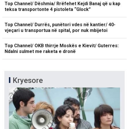
Top Channel/ Dëshmia/ Rrëfehet Kejdi Banaj që u kap
teksa transportonte 4 pistoleta “Glock”
Top Channel/ Durrës, punëtori vdes në kantier/ 40-
vjeçari u transportua në spital, por nuk mbijetoi
Top Channel/ OKB thirrje Moskës e Kievit/ Guterres:
Ndalni sulmet me raketa e dronë
Kryesore