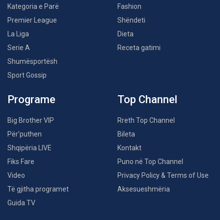
Kategoria e Parë
Fashion
Premier League
Shëndeti
La Liga
Dieta
Serie A
Receta gatimi
Shumësportësh
Sport Gossip
Programe
Top Channel
Big Brother VIP
Rreth Top Channel
Për’puthen
Bileta
Shqipëria LIVE
Kontakt
Fiks Fare
Puno në Top Channel
Video
Privacy Policy & Terms of Use
Të gjitha programet
Aksesueshmëria
Guida TV