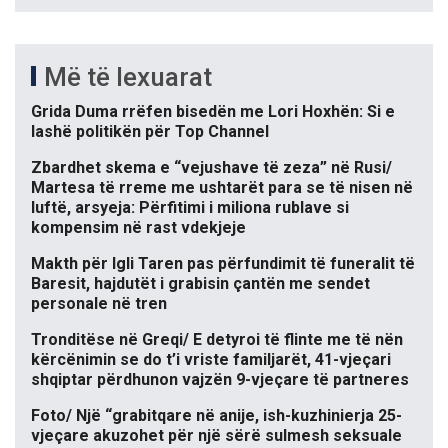
Më të lexuarat
Grida Duma rrëfen bisedën me Lori Hoxhën: Si e
lashë politikën për Top Channel
Zbardhet skema e “vejushave të zeza” në Rusi/
Martesa të rreme me ushtarët para se të nisen në
luftë, arsyeja: Përfitimi i miliona rublave si
kompensim në rast vdekjeje
Makth për Igli Taren pas përfundimit të funeralit të
Baresit, hajdutët i grabisin çantën me sendet
personale në tren
Tronditëse në Greqi/ E detyroi të flinte me të nën
kërcënimin se do t’i vriste familjarët, 41-vjeçari
shqiptar përdhunon vajzën 9-vjeçare të partneres
Foto/ Një “grabitqare në anije, ish-kuzhinierja 25-
vjeçare akuzohet për një sërë sulmesh seksuale