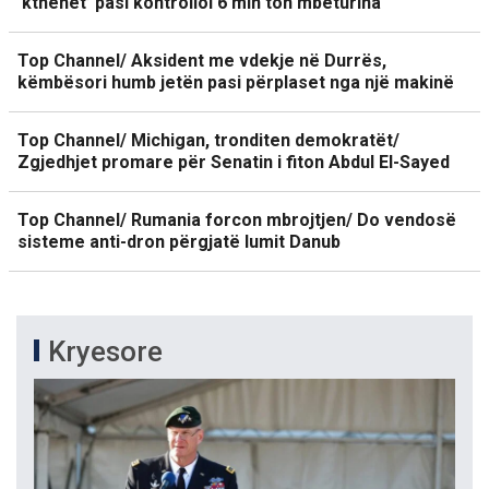
‘kthehet’ pasi kontrolloi 6 mln ton mbeturina
Top Channel/ Aksident me vdekje në Durrës,
këmbësori humb jetën pasi përplaset nga një makinë
Top Channel/ Michigan, tronditen demokratët/
Zgjedhjet promare për Senatin i fiton Abdul El-Sayed
Top Channel/ Rumania forcon mbrojtjen/ Do vendosë
sisteme anti-dron përgjatë lumit Danub
Kryesore