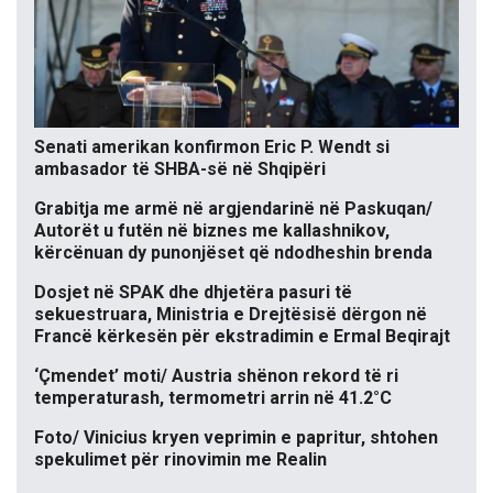
Senati amerikan konfirmon Eric P. Wendt si
ambasador të SHBA-së në Shqipëri
Grabitja me armë në argjendarinë në Paskuqan/
Autorët u futën në biznes me kallashnikov,
kërcënuan dy punonjëset që ndodheshin brenda
Dosjet në SPAK dhe dhjetëra pasuri të
sekuestruara, Ministria e Drejtësisë dërgon në
Francë kërkesën për ekstradimin e Ermal Beqirajt
‘Çmendet’ moti/ Austria shënon rekord të ri
temperaturash, termometri arrin në 41.2°C
Foto/ Vinicius kryen veprimin e papritur, shtohen
spekulimet për rinovimin me Realin