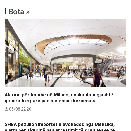
Bota »
Alarme për bombë në Milano, evakuohen gjashtë
qendra tregtare pas një emaili kërcënues
05/08 22:20
SHBA pezullon importet e avokados nga Meksika,
alarm për sigurinë pas arrestimit të drejtuesve të