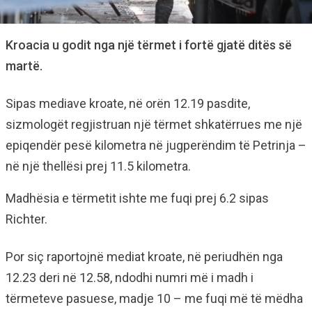
Kroacia u godit nga një tërmet i fortë gjatë ditës së
martë.
Sipas mediave kroate, në orën 12.19 pasdite,
sizmologët regjistruan një tërmet shkatërrues me një
epiqendër pesë kilometra në jugperëndim të Petrinja –
në një thellësi prej 11.5 kilometra.
Madhësia e tërmetit ishte me fuqi prej 6.2 sipas
Richter.
Por siç raportojnë mediat kroate, në periudhën nga
12.23 deri në 12.58, ndodhi numri më i madh i
tërmeteve pasuese, madje 10 – me fuqi më të mëdha