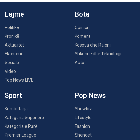
Lajme
Bota
Politikë
Opinion
Kronikë
Koment
Aktualitet
Kosova dhe Rajoni
Ekonomi
Shkencë dhe Teknologji
Sociale
Auto
Video
Top News LIVE
Sport
Pop News
Kombëtarja
Showbiz
Kategoria Superiore
Lifestyle
Kategoria e Parë
Fashion
Premier League
Shëndeti