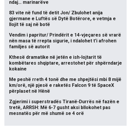
ndaj… marinarëve
83 vite në fund të detit Jon/ Zbulohet anija
gjermane e Luftës së Dytë Botërore, e vetmja e
llojit të saj në botë
Vendim i papritur/ Prindërit e 14-vjeçares së vrarë
nën masa të rrepta sigurie, i ndalohet t’i afrohen
familjes së autorit
Kthesë dramatike në jetën e ish-lojtarit të
kombëtares shqiptare, arrestohet për shpërndarje
kokaine
Me peshë rreth 4 tonë dhe me shpejtësi mbi 8 mijë
km/orë, një pjesë e raketës Falcon 9 të SpaceX
përplaset në Hënë
Zgjerimi i superstradës Tiranë-Durrës në fazën e
tretë, ARRSH: Më 6-7 gusht aksi bllokohet pas
mesnatës për më shumë se 4 orë