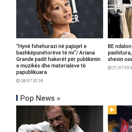
“Hynë fshehurazi në pajisjet e
BE ndalon
bashkëpunëtorëve të mi”/ Ariana
pashitura,
Grande padit hakerët për publikimin
shesin ose
e muzikës dhe materialeve të
21/07 09:
papublikuara
28/07 20:34
Pop News »