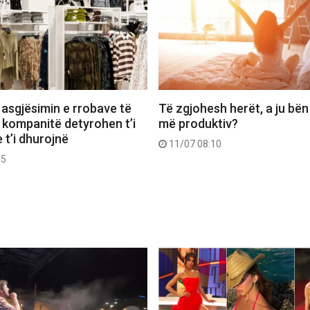
 asgjësimin e rrobave të
Të zgjohesh herët, a ju bën
 kompanitë detyrohen t’i
më produktiv?
 t’i dhurojnë
11/07 08:10
55