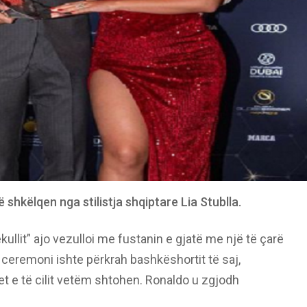
 shkëlqen nga stilistja shqiptare Lia Stublla.
kullit” ajo vezulloi me fustanin e gjatë me një të çarë
 ceremoni ishte përkrah bashkëshortit të saj,
fet e të cilit vetëm shtohen. Ronaldo u zgjodh