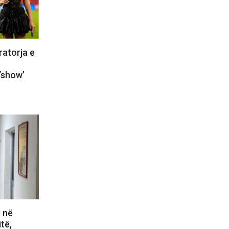
ratorja e
‘show’
ë në
itë,