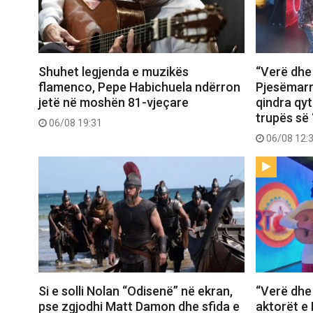
Shuhet legjenda e muzikës
“Verë dhe
flamenco, Pepe Habichuela ndërron
Pjesëmarr
jetë në moshën 81-vjeçare
qindra qy
trupës së 
06/08 19:31
06/08 12:
Si e solli Nolan “Odisenë” në ekran,
“Verë dhe 
pse zgjodhi Matt Damon dhe sfida e
aktorët e 