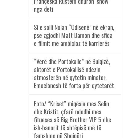
Françeska Rustem dhuron ‘show’
nga deti
Si e solli Nolan “Odisenë” në ekran,
pse zgjodhi Matt Damon dhe sfida
e filmit më ambicioz të karrierës
“Verë dhe Portokalle” në Bulqizë,
aktorët e Portokallisë ndezin
atmosferën në qytetin minator.
Emocionesh të forta për qytetarët
Foto/ “Kriset” miqësia mes Selin
dhe Kristit, çfarë ndodhi mes
fitueses së Big Brother VIP 5 dhe
ish-banorit të shtëpisë më të
famshme në Shqipëri