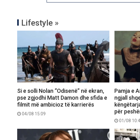
Lifestyle »
Si e solli Nolan “Odisenë” në ekran,
Pamja e Ar
pse zgjodhi Matt Damon dhe sfida e
ngjall shq
filmit më ambicioz të karrierës
këngëtarj
për peshë
04/08 15:09
01/08 10: