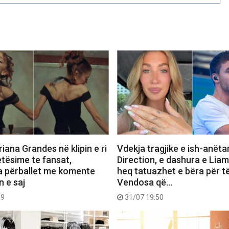
iana Grandes në klipin e ri
Vdekja tragjike e ish-anëta
etësime te fansat,
Direction, e dashura e Lia
a përballet me komente
heq tatuazhet e bëra për të
n e saj
Vendosa që…
49
31/07 19:50