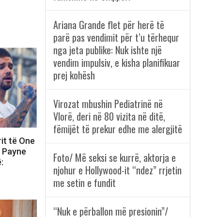
Ariana Grande flet për herë të
parë pas vendimit për t’u tërhequr
nga jeta publike: Nuk ishte një
vendim impulsiv, e kisha planifikuar
prej kohësh
Virozat mbushin Pediatrinë në
Vlorë, deri në 80 vizita në ditë,
fëmijët të prekur edhe me alergjitë
rit të One
m Payne
Foto/ Më seksi se kurrë, aktorja e
:
njohur e Hollywood-it “ndez” rrjetin
me setin e fundit
“Nuk e përballon më presionin”/