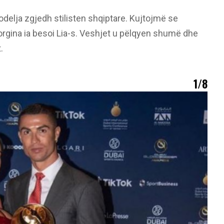
odelja zgjedh stilisten shqiptare. Kujtojmë se
rgina ia besoi Lia-s. Veshjet u pëlqyen shumë dhe
.
1/8