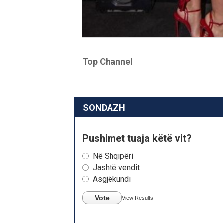
Top Channel
SONDAZH
Pushimet tuaja këtë vit?
Në Shqipëri
Jashtë vendit
Asgjëkundi
Vote
View Results