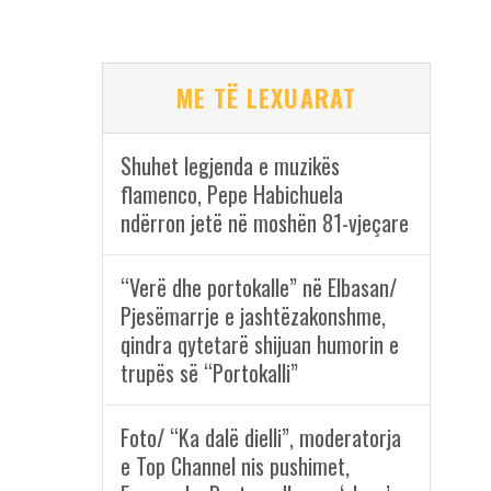
ME TË LEXUARAT
Shuhet legjenda e muzikës
flamenco, Pepe Habichuela
ndërron jetë në moshën 81-vjeçare
“Verë dhe portokalle” në Elbasan/
Pjesëmarrje e jashtëzakonshme,
qindra qytetarë shijuan humorin e
trupës së “Portokalli”
Foto/ “Ka dalë dielli”, moderatorja
e Top Channel nis pushimet,