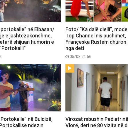
 portokalle” në Elbasan/
Foto/ “Ka dalë dielli”, mode
je e jashtëzakonshme,
Top Channel nis pushimet,
tetarë shijuan humorin e
Françeska Rustem dhuron 
“Portokalli”
nga deti
30
05/08 21:56
Portokalle” në Bulqizë,
Virozat mbushin Pediatrin
Portokallisë ndezin
Vlorë, deri në 80 vizita në d