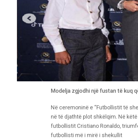
Modelja zgjodhi një fustan të kuq që
Në ceremoninë e “Futbollistit të she
në të djathtë plot shkëlqim. Në këtë
futbollistit Cristiano Ronaldo, trium
futbollisti më i mirë i shekullit