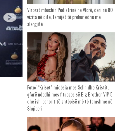
Virozat mbushin Pediatrinë në Vlorë, deri në 80
vizita në ditë, fëmijët të prekur edhe me
alergjitë
Foto/ “Kriset” miqësia mes Selin dhe Kristit,
çfarë ndodhi mes fitueses së Big Brother VIP 5
dhe ish-banorit të shtëpisë më të famshme në
Shqipëri