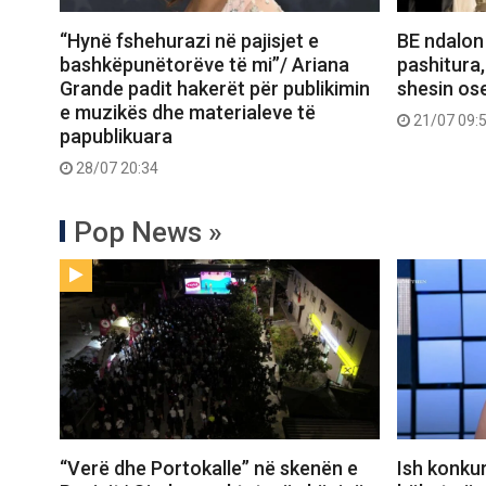
“Hynë fshehurazi në pajisjet e
BE ndalon
bashkëpunëtorëve të mi”/ Ariana
pashitura,
Grande padit hakerët për publikimin
shesin ose
e muzikës dhe materialeve të
21/07 09:
papublikuara
28/07 20:34
Pop News »
“Verë dhe Portokalle” në skenën e
Ish konkur