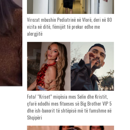
Virozat mbushin Pediatrinë në Vlorë, deri në 80
vizita në ditë, fëmijët të prekur edhe me
alergjitë
Foto/ “Kriset” miqësia mes Selin dhe Kristit,
çfarë ndodhi mes fitueses së Big Brother VIP 5
dhe ish-banorit të shtëpisë më të famshme në
Shqipëri