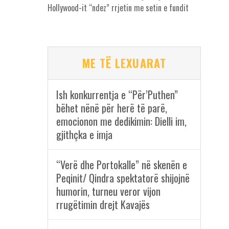
Hollywood-it “ndez” rrjetin me setin e fundit
ME TË LEXUARAT
Ish konkurrentja e “Për’Puthen”
bëhet nënë për herë të parë,
emocionon me dedikimin: Dielli im,
gjithçka e imja
“Verë dhe Portokalle” në skenën e
Peqinit/ Qindra spektatorë shijojnë
humorin, turneu veror vijon
rrugëtimin drejt Kavajës