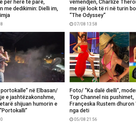
 për herë të parë,
vëmendjen, Charlize Thero
me dedikimin: Dielli im,
me një look të ri në turin b
 imja
“The Odyssey”
18
07/08 13:58
 portokalle” në Elbasan/
Foto/ “Ka dalë dielli”, mode
je e jashtëzakonshme,
Top Channel nis pushimet,
tetarë shijuan humorin e
Françeska Rustem dhuron 
“Portokalli”
nga deti
30
05/08 21:56