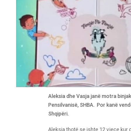
Aleksia dhe Vasja janë motra binjak
Pensilvanisë, SHBA. Por kanë vendo
Shqipëri.
Aleksia thotë se ishte 12 vjeçe kur 