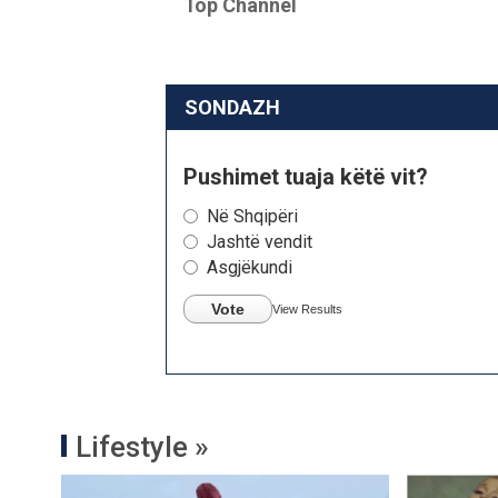
Top Channel
SONDAZH
Pushimet tuaja këtë vit?
Në Shqipëri
Jashtë vendit
Asgjëkundi
Vote
View Results
Lifestyle »