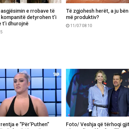
 asgjësimin e rrobave të
Të zgjohesh herët, a ju bën
 kompanitë detyrohen t’i
më produktiv?
 t’i dhurojnë
11/07 08:10
55
rentja e “Për’Puthen”
Foto/ Veshja që tërhoqi gji