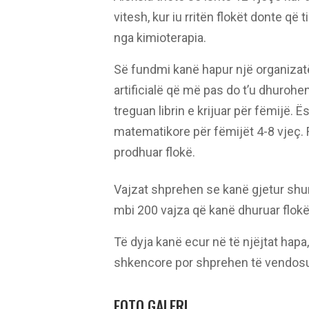
vitesh, kur iu rritën flokët donte që 
nga kimioterapia.
Së fundmi kanë hapur një organizatë
artificialë që më pas do t’u dhuroh
treguan librin e krijuar për fëmijë. 
matematikore për fëmijët 4-8 vjeç. Fi
prodhuar flokë.
Vajzat shprehen se kanë gjetur sh
mbi 200 vajza që kanë dhuruar flokë
Të dyja kanë ecur në të njëjtat ha
shkencore por shprehen të vendosu
FOTO GALERI