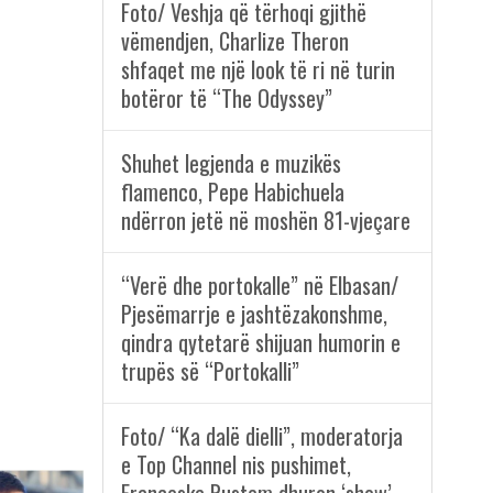
Foto/ Veshja që tërhoqi gjithë
vëmendjen, Charlize Theron
shfaqet me një look të ri në turin
botëror të “The Odyssey”
Shuhet legjenda e muzikës
flamenco, Pepe Habichuela
ndërron jetë në moshën 81-vjeçare
“Verë dhe portokalle” në Elbasan/
Pjesëmarrje e jashtëzakonshme,
qindra qytetarë shijuan humorin e
trupës së “Portokalli”
Foto/ “Ka dalë dielli”, moderatorja
e Top Channel nis pushimet,