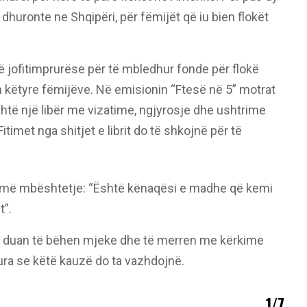
ti dhuronte ne Shqipëri, për fëmijët që iu bien flokët
 jofitimprurëse për të mbledhur fonde për flokë
en këtyre fëmijëve. Në emisionin “Ftesë në 5” motrat
Është një libër me vizatime, ngjyrosje dhe ushtrime
timet nga shitjet e librit do të shkojnë për të
umë mbështetje: “Është kënaqësi e madhe që kemi
t”.
pa, duan të bëhen mjeke dhe të merren me kërkime
ra se këtë kauzë do ta vazhdojnë.
1/7