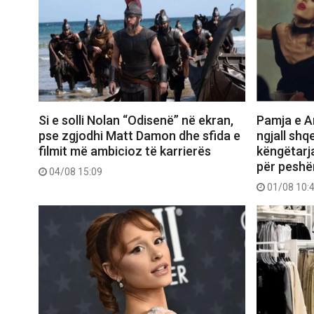
Si e solli Nolan “Odisenë” në ekran,
Pamja e Ar
pse zgjodhi Matt Damon dhe sfida e
ngjall shq
filmit më ambicioz të karrierës
këngëtarj
për peshë
04/08 15:09
01/08 10: