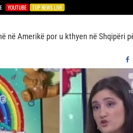
E
YOUTUBE
TOP NEWS LIVE
ë në Amerikë por u kthyen në Shqipëri pë