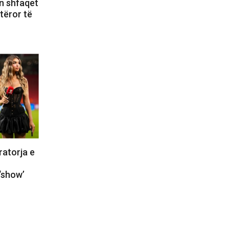
n shfaqet
otëror të
ratorja e
‘show’