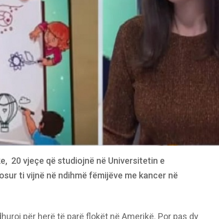
e, 20 vjeçe që studiojnë në Universitetin e
sur ti vijnë në ndihmë fëmijëve me kancer në
dhuroi për herë të parë flokët në Amerikë. Por pas dy