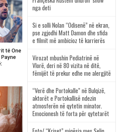
Françeska Rustem dhuron ‘show’
nga deti
Si e solli Nolan “Odisenë” në ekran,
pse zgjodhi Matt Damon dhe sfida
e filmit më ambicioz të karrierës
rit të One
Virozat mbushin Pediatrinë në
m Payne
:
Vlorë, deri në 80 vizita në ditë,
fëmijët të prekur edhe me alergjitë
“Verë dhe Portokalle” në Bulqizë,
aktorët e Portokallisë ndezin
atmosferën në qytetin minator.
Emocionesh të forta për qytetarët
Foto/ “Kriset” miqësia mes Selin