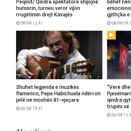
Peqinit/ Qindra spektatorë shijojnë
bëhet nënë
humorin, turneu veror vijon
emocionon 
rrugëtimin drejt Kavajës
gjithçka e
08/08 12:41
08/08 09:
Shuhet legjenda e muzikës
“Verë dhe
flamenco, Pepe Habichuela ndërron
Pjesëmarr
jetë në moshën 81-vjeçare
qindra qy
trupës së 
06/08 19:31
06/08 12: