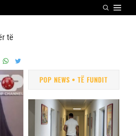
r të
POP NEWS • TË FUNDIT