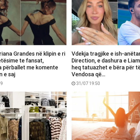
iana Grandes në klipin e ri
Vdekja tragjike e ish-anëta
etësime te fansat,
Direction, e dashura e Lia
a përballet me komente
heq tatuazhet e bëra për të
n e saj
Vendosa që…
49
31/07 19:50