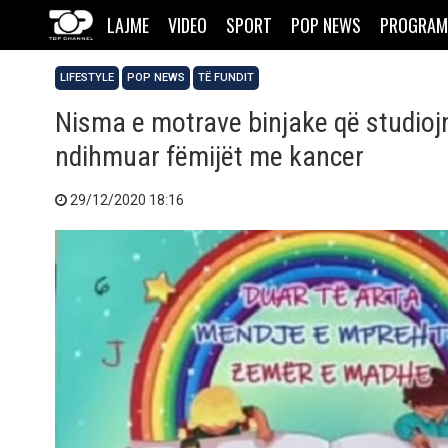
LAJME
VIDEO
SPORT
POP NEWS
PROGRAM
LIFESTYLE
POP NEWS
TË FUNDIT
Nisma e motrave binjake që studiojn
ndihmuar fëmijët me kancer
29/12/2020 18:16