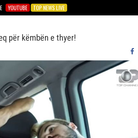
E
YOUTUBE
TOP NEWS LIVE
keq për këmbën e thyer!