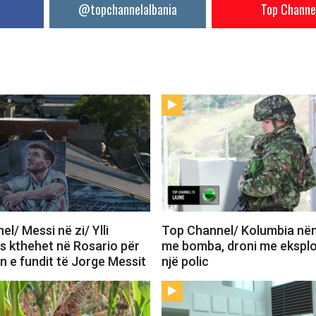
@topchannelalbania
Top Channe
l/ Messi në zi/ Ylli
Top Channel/ Kolumbia në
as kthehet në Rosario për
me bomba, droni me eksplo
n e fundit të Jorge Messit
një polic