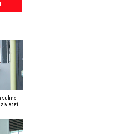
l
n sulme
ziv vret