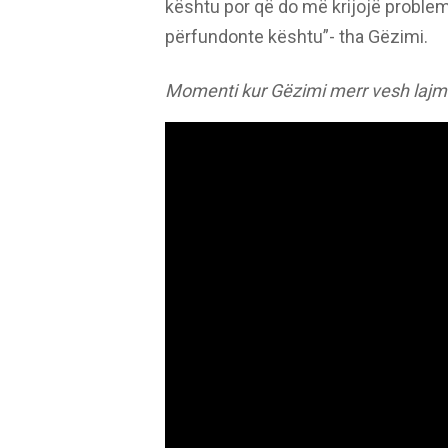
kështu por që do më krijojë problem 
përfundonte kështu”- tha Gëzimi.
Momenti kur Gëzimi merr vesh lajmi