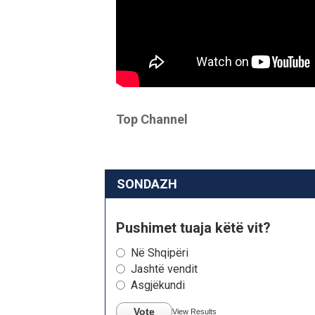
Top Channel
SONDAZH
Pushimet tuaja këtë vit?
Në Shqipëri
Jashtë vendit
Asgjëkundi
Vote
View Results