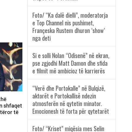
Foto/ “Ka dalë dielli”, moderatorja
e Top Channel nis pushimet,
Françeska Rustem dhuron ‘show’
nga deti
Si e solli Nolan “Odisenë” në ekran,
pse zgjodhi Matt Damon dhe sfida
e filmit më ambicioz të karrierës
“Verë dhe Portokalle” në Bulqizë,
aktorët e Portokallisë ndezin
thë
atmosferën në qytetin minator.
n shfaqet
Emocionesh të forta për qytetarët
otëror të
Foto/ “Kriset” miqësia mes Selin