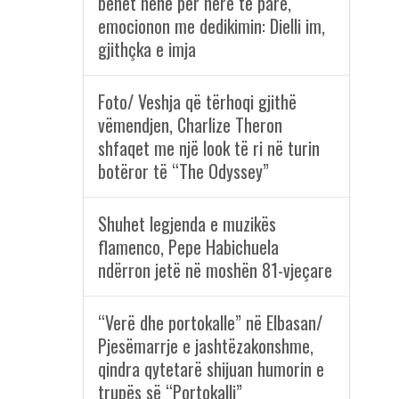
bëhet nënë për herë të parë,
emocionon me dedikimin: Dielli im,
gjithçka e imja
Foto/ Veshja që tërhoqi gjithë
vëmendjen, Charlize Theron
shfaqet me një look të ri në turin
botëror të “The Odyssey”
Shuhet legjenda e muzikës
flamenco, Pepe Habichuela
ndërron jetë në moshën 81-vjeçare
“Verë dhe portokalle” në Elbasan/
Pjesëmarrje e jashtëzakonshme,
qindra qytetarë shijuan humorin e
trupës së “Portokalli”