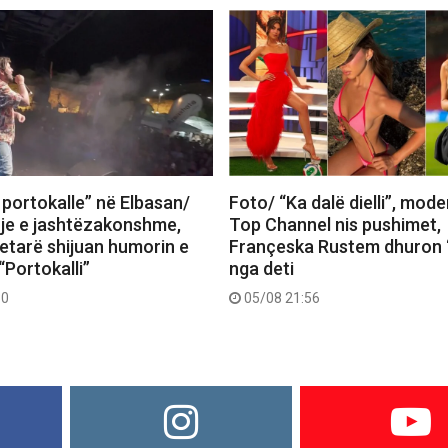
 portokalle” në Elbasan/
Foto/ “Ka dalë dielli”, mode
je e jashtëzakonshme,
Top Channel nis pushimet,
tetarë shijuan humorin e
Françeska Rustem dhuron 
“Portokalli”
nga deti
30
05/08 21:56