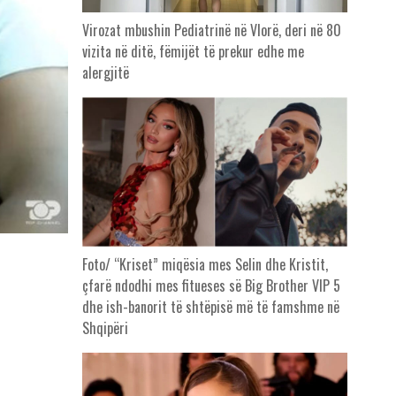
Virozat mbushin Pediatrinë në Vlorë, deri në 80
vizita në ditë, fëmijët të prekur edhe me
alergjitë
Foto/ “Kriset” miqësia mes Selin dhe Kristit,
çfarë ndodhi mes fitueses së Big Brother VIP 5
dhe ish-banorit të shtëpisë më të famshme në
Shqipëri