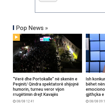
Pop News »
“Verë dhe Portokalle” në skenën e
Ish konkur
Peqinit/ Qindra spektatorë shijojnë
bëhet nënë
humorin, turneu veror vijon
emocionon 
rrugëtimin drejt Kavajës
gjithçka e
08/08 12:41
08/08 09: