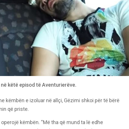
 në këtë episod të Aventurierëve.
 me këmbën e izoluar në allçi, Gëzimi shkoi për të bërë
min që priste.
ë operojë këmbën. “Më tha që mund ta lë edhe