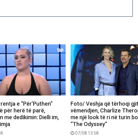
rentja e “Për’Puthen”
Foto/ Veshja që tërhoqi gji
 për herë të parë,
vëmendjen, Charlize Thero
me dedikimin: Dielli im,
me një look të ri në turin b
 imja
“The Odyssey”
18
07/08 13:58