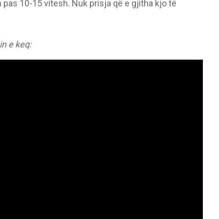
pas 10-15 vitesh. Nuk prisja që e gjitha kjo të
n e keq: