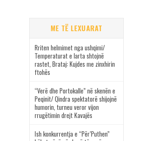
ME TË LEXUARAT
Rriten helmimet nga ushqimi/
Temperaturat e larta shtojnë
rastet, Brataj: Kujdes me zinxhirin
ftohës
“Verë dhe Portokalle” në skenën e
Peqinit/ Qindra spektatorë shijojnë
humorin, turneu veror vijon
rrugëtimin drejt Kavajës
Ish konkurrentja e “Për’Puthen”