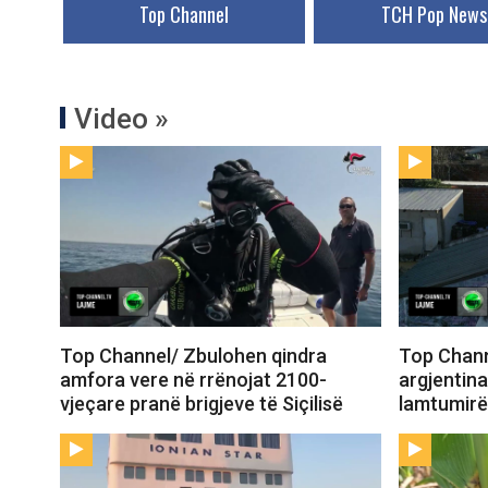
Top Channel
TCH Pop News
Video »
Top Channel/ Zbulohen qindra
Top Channe
amfora vere në rrënojat 2100-
argjentin
vjeçare pranë brigjeve të Siçilisë
lamtumirë