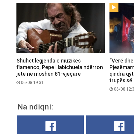
Shuhet legjenda e muzikës
“Verë dhe
flamenco, Pepe Habichuela ndërron
Pjesëmarr
jetë në moshën 81-vjeçare
qindra qy
trupës së 
06/08 19:31
06/08 12:
Na ndiqni: