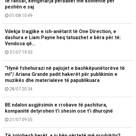
te fansat, këngëtarja përballet me komente për
peshën e saj
01/08 10:49
Vdekja tragjike e ish-anëtarit të One Direction, e
dashura e Liam Payne heq tatuazhet e bëra për të:
Vendosa që…
31/07 19:50
“Hynë fshehurazi në pajisjet e bashkëpunëtorëve të
mi”/ Ariana Grande padit hakerët për publikimin e
muzikës dhe materialeve të papublikuara
28/07 20:34
BE ndalon asgjësimin e rrobave të pashitura,
kompanitë detyrohen t’i shesin ose t’i dhurojnë
21/07 09:55
Të zgjohesh herët, a ju bën vërtetë më produktiv?