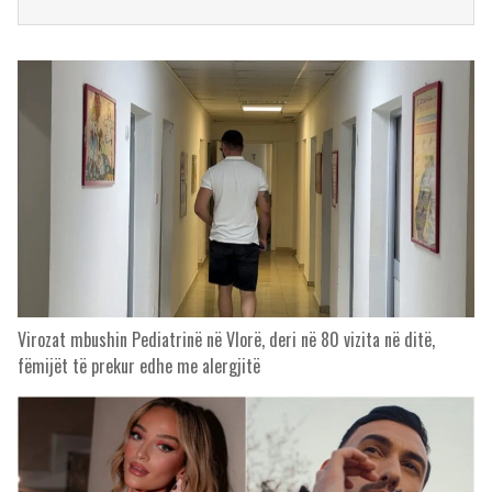
Virozat mbushin Pediatrinë në Vlorë, deri në 80 vizita në ditë,
fëmijët të prekur edhe me alergjitë