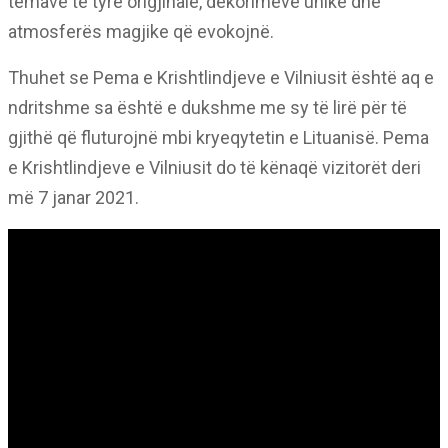
temave të tyre origjinale, dekorimeve unike dhe
atmosferës magjike që evokojnë.
Thuhet se Pema e Krishtlindjeve e Vilniusit është aq e
ndritshme sa është e dukshme me sy të lirë për të
gjithë që fluturojnë mbi kryeqytetin e Lituanisë. Pema
e Krishtlindjeve e Vilniusit do të kënaqë vizitorët deri
më 7 janar 2021.