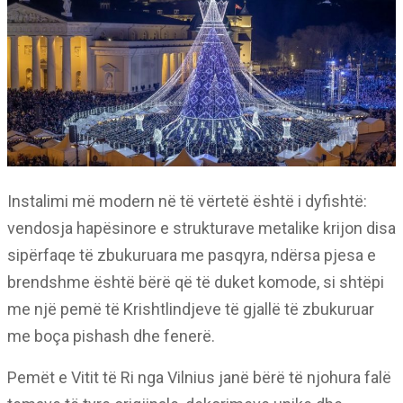
Instalimi më modern në të vërtetë është i dyfishtë:
vendosja hapësinore e strukturave metalike krijon disa
sipërfaqe të zbukuruara me pasqyra, ndërsa pjesa e
brendshme është bërë që të duket komode, si shtëpi
me një pemë të Krishtlindjeve të gjallë të zbukuruar
me boça pishash dhe fenerë.
Pemët e Vitit të Ri nga Vilnius janë bërë të njohura falë