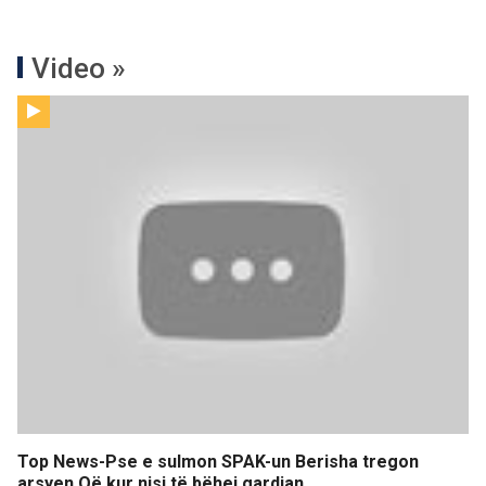
Video »
Top News-Pse e sulmon SPAK-un Berisha tregon
arsyen Që kur nisi të bëhej gardian…