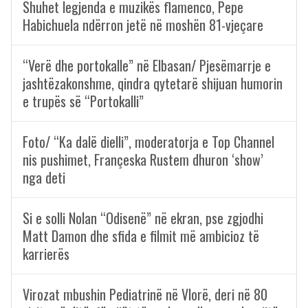
Shuhet legjenda e muzikës flamenco, Pepe
Habichuela ndërron jetë në moshën 81-vjeçare
“Verë dhe portokalle” në Elbasan/ Pjesëmarrje e
jashtëzakonshme, qindra qytetarë shijuan humorin
e trupës së “Portokalli”
Foto/ “Ka dalë dielli”, moderatorja e Top Channel
nis pushimet, Françeska Rustem dhuron ‘show’
nga deti
Si e solli Nolan “Odisenë” në ekran, pse zgjodhi
Matt Damon dhe sfida e filmit më ambicioz të
karrierës
Virozat mbushin Pediatrinë në Vlorë, deri në 80