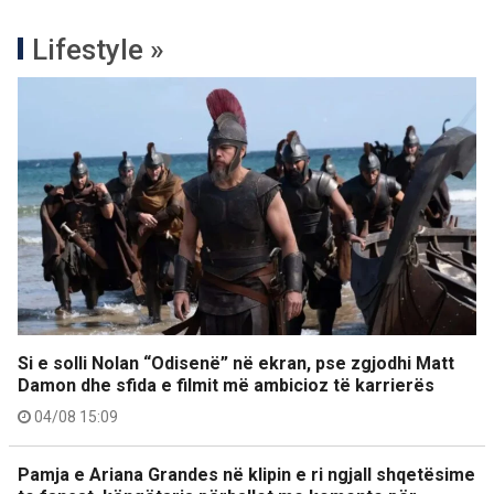
Lifestyle »
Si e solli Nolan “Odisenë” në ekran, pse zgjodhi Matt
Damon dhe sfida e filmit më ambicioz të karrierës
04/08 15:09
Pamja e Ariana Grandes në klipin e ri ngjall shqetësime