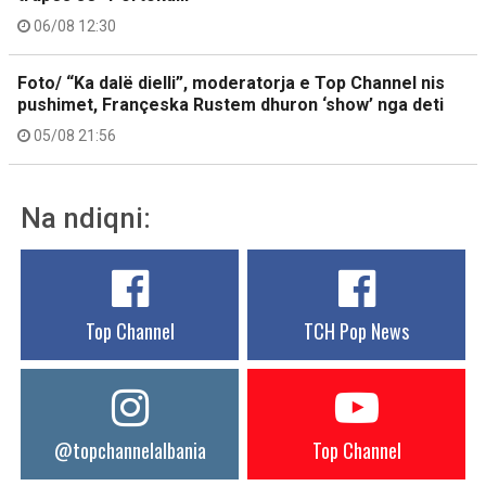
06/08 12:30
Foto/ “Ka dalë dielli”, moderatorja e Top Channel nis
pushimet, Françeska Rustem dhuron ‘show’ nga deti
05/08 21:56
Na ndiqni:
Top Channel
TCH Pop News
@topchannelalbania
Top Channel