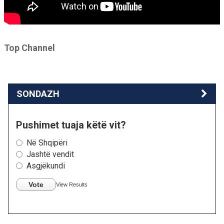
Top Channel
SONDAZH
Pushimet tuaja këtë vit?
Në Shqipëri
Jashtë vendit
Asgjëkundi
Vote
View Results