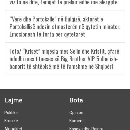
vizita në ditë, fëmijët të prekur edhe me alergjitë
“Verë dhe Portokalle” në Bulqizë, aktorët e
Portokallisë ndezin atmosferën në qytetin minator.
Emocionesh të forta për qytetarët
Foto/ “Kriset” miqësia mes Selin dhe Kristit, çfarë
ndodhi mes fitueses së Big Brother VIP 5 dhe ish-
banorit të shtëpisë më të famshme në Shqipëri
Lajme
Bota
Politikë
Opinion
Kronikë
Koment
Aktualitet
Kosova dhe Rajoni