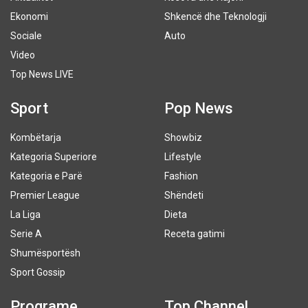
Ekonomi
Shkencë dhe Teknologji
Sociale
Auto
Video
Top News LIVE
Sport
Pop News
Kombëtarja
Showbiz
Kategoria Superiore
Lifestyle
Kategoria e Parë
Fashion
Premier League
Shëndeti
La Liga
Dieta
Serie A
Receta gatimi
Shumësportësh
Sport Gossip
Programe
Top Channel