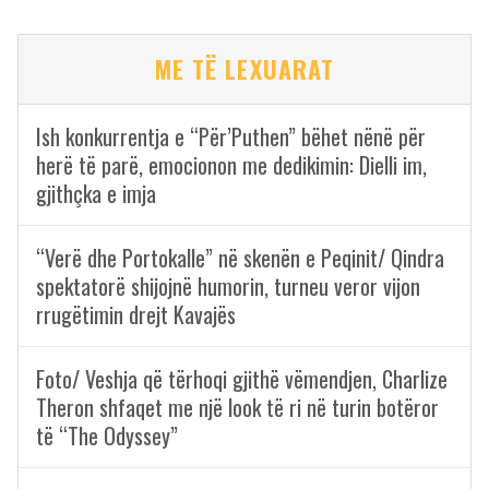
ME TË LEXUARAT
Ish konkurrentja e “Për’Puthen” bëhet nënë për
herë të parë, emocionon me dedikimin: Dielli im,
gjithçka e imja
“Verë dhe Portokalle” në skenën e Peqinit/ Qindra
spektatorë shijojnë humorin, turneu veror vijon
rrugëtimin drejt Kavajës
Foto/ Veshja që tërhoqi gjithë vëmendjen, Charlize
Theron shfaqet me një look të ri në turin botëror
të “The Odyssey”