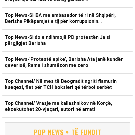
Top News-SHBA me ambasador të ri në Shqipëri,
Berisha Pikëpamjet e tij për korrupsionin…
Top News-Si do e ndihmojë PD protestën Ja si
përgjigjet Berisha
Top News-‘Protestë epike’, Berisha Ata janë kundër
qeverisë, Rama i shumëzon me zero
Top Channel/ Në mes të Beogradit ngriti flamurin
kueqezi, flet për TCH boksieri që tërboi serbët
Top Channel/ Vrasje me kallashnikov në Korçë,
ekzekutohet 20-vjeçari, autori në arrati
POP NEWS • TË FUNDIT