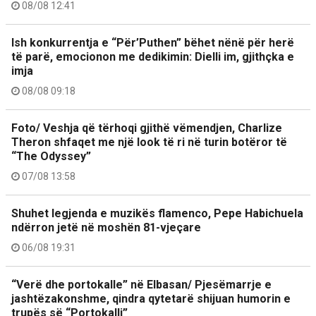
08/08 12:41
Ish konkurrentja e “Për’Puthen” bëhet nënë për herë
të parë, emocionon me dedikimin: Dielli im, gjithçka e
imja
08/08 09:18
Foto/ Veshja që tërhoqi gjithë vëmendjen, Charlize
Theron shfaqet me një look të ri në turin botëror të
“The Odyssey”
07/08 13:58
Shuhet legjenda e muzikës flamenco, Pepe Habichuela
ndërron jetë në moshën 81-vjeçare
06/08 19:31
“Verë dhe portokalle” në Elbasan/ Pjesëmarrje e
jashtëzakonshme, qindra qytetarë shijuan humorin e
trupës së “Portokalli”