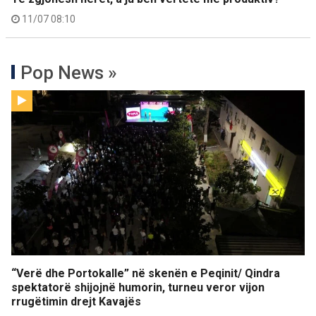
11/07 08:10
Pop News »
“Verë dhe Portokalle” në skenën e Peqinit/ Qindra
spektatorë shijojnë humorin, turneu veror vijon
rrugëtimin drejt Kavajës