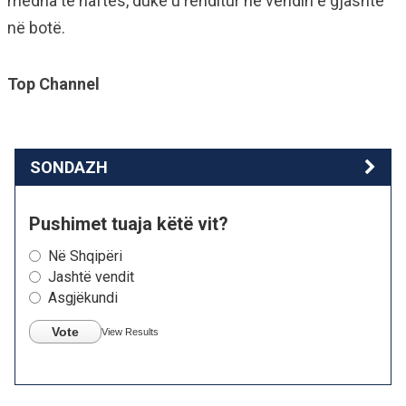
mëdha të naftës, duke u renditur në vendin e gjashtë
në botë.
Top Channel
SONDAZH
Pushimet tuaja këtë vit?
Në Shqipëri
Jashtë vendit
Asgjëkundi
Vote
View Results