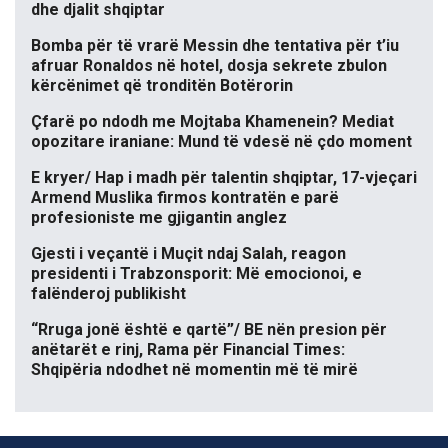
dhe djalit shqiptar
Bomba për të vrarë Messin dhe tentativa për t’iu
afruar Ronaldos në hotel, dosja sekrete zbulon
kërcënimet që tronditën Botërorin
Çfarë po ndodh me Mojtaba Khamenein? Mediat
opozitare iraniane: Mund të vdesë në çdo moment
E kryer/ Hap i madh për talentin shqiptar, 17-vjeçari
Armend Muslika firmos kontratën e parë
profesioniste me gjigantin anglez
Gjesti i veçantë i Muçit ndaj Salah, reagon
presidenti i Trabzonsporit: Më emocionoi, e
falënderoj publikisht
“Rruga jonë është e qartë”/ BE nën presion për
anëtarët e rinj, Rama për Financial Times:
Shqipëria ndodhet në momentin më të mirë