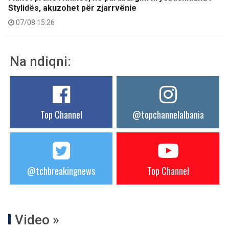
Stylidës, akuzohet për zjarrvënie
07/08 15:26
Na ndiqni:
Top Channel
@topchannelalbania
@tchbreakingnews
Top Channel
Video »