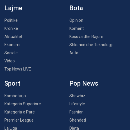
Lajme
Bota
Politikë
Opinion
Kronikë
Koment
Aktualitet
Kosova dhe Rajoni
Ekonomi
Shkencë dhe Teknologji
Sociale
Auto
Video
Top News LIVE
Sport
Pop News
Kombëtarja
Showbiz
Kategoria Superiore
Lifestyle
Kategoria e Parë
Fashion
Premier League
Shëndeti
La Liga
Dieta