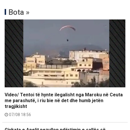
Bota »
Video/ Tentoi të hynte ilegalisht nga Maroku në Ceuta
me parashutë, i riu bie në det dhe humb jetën
tragjikisht
07/08 18:56
Gjykata e Apelit pezullon ndërtimin e sallës së