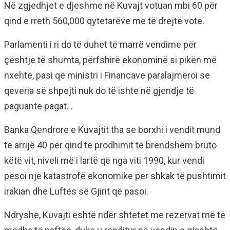
Në zgjedhjet e djeshme në Kuvajt votuan mbi 60 për
qind e rreth 560,000 qytetarëve me të drejtë vote.
Parlamenti i ri do të duhet të marrë vendime për
çështje të shumta, përfshirë ekonominë si pikën më
nxehtë, pasi që ministri i Financave paralajmëroi se
qeveria së shpejti nuk do të ishte në gjendje të
paguante pagat. .
Banka Qendrore e Kuvajtit tha se borxhi i vendit mund
të arrijë 40 për qind të prodhimit të brendshëm bruto
këtë vit, niveli më i lartë që nga viti 1990, kur vendi
pësoi një katastrofë ekonomike për shkak të pushtimit
irakian dhe Luftës së Gjirit që pasoi.
Ndryshe, Kuvajti është ndër shtetet me rezervat më të