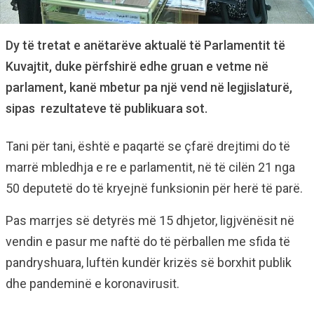
Dy të tretat e anëtarëve aktualë të Parlamentit të
Kuvajtit, duke përfshirë edhe gruan e vetme në
parlament, kanë mbetur pa një vend në legjislaturë,
sipas rezultateve të publikuara sot.
Tani për tani, është e paqartë se çfarë drejtimi do të
marrë mbledhja e re e parlamentit, në të cilën 21 nga
50 deputetë do të kryejnë funksionin për herë të parë.
Pas marrjes së detyrës më 15 dhjetor, ligjvënësit në
vendin e pasur me naftë do të përballen me sfida të
pandryshuara, luftën kundër krizës së borxhit publik
dhe pandeminë e koronavirusit.