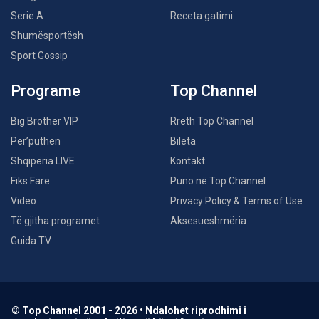
Serie A
Receta gatimi
Shumësportësh
Sport Gossip
Programe
Top Channel
Big Brother VIP
Rreth Top Channel
Për’puthen
Bileta
Shqipëria LIVE
Kontakt
Fiks Fare
Puno në Top Channel
Video
Privacy Policy & Terms of Use
Të gjitha programet
Aksesueshmëria
Guida TV
© Top Channel 2001 - 2026 • Ndalohet riprodhimi i