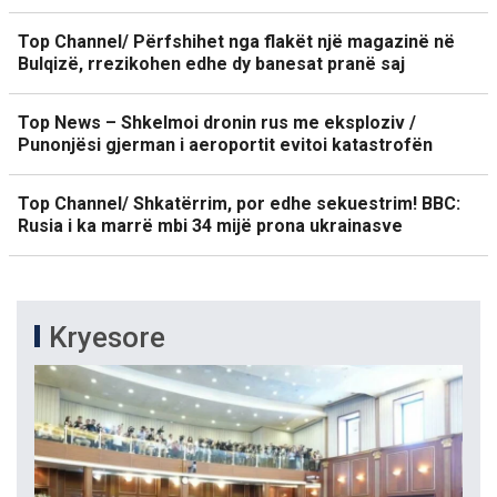
Top Channel/ Përfshihet nga flakët një magazinë në
Bulqizë, rrezikohen edhe dy banesat pranë saj
Top News – Shkelmoi dronin rus me eksploziv /
Punonjësi gjerman i aeroportit evitoi katastrofën
Top Channel/ Shkatërrim, por edhe sekuestrim! BBC:
Rusia i ka marrë mbi 34 mijë prona ukrainasve
Kryesore