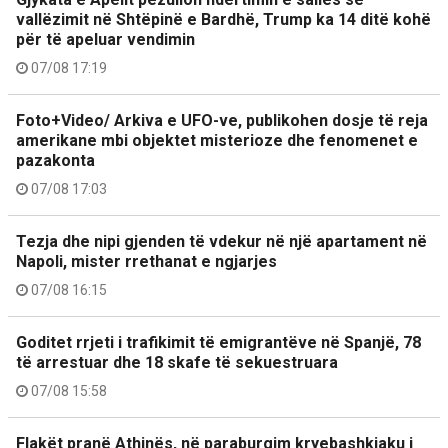
vallëzimit në Shtëpinë e Bardhë, Trump ka 14 ditë kohë
për të apeluar vendimin
07/08 17:19
Foto+Video/ Arkiva e UFO-ve, publikohen dosje të reja
amerikane mbi objektet misterioze dhe fenomenet e
pazakonta
07/08 17:03
Tezja dhe nipi gjenden të vdekur në një apartament në
Napoli, mister rrethanat e ngjarjes
07/08 16:15
Goditet rrjeti i trafikimit të emigrantëve në Spanjë, 78
të arrestuar dhe 18 skafe të sekuestruara
07/08 15:58
Flakët pranë Athinës, në paraburgim kryebashkiaku i