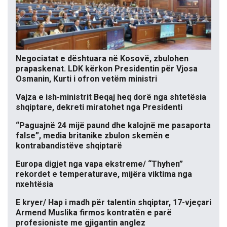
Negociatat e dështuara në Kosovë, zbulohen
prapaskenat. LDK kërkon Presidentin për Vjosa
Osmanin, Kurti i ofron vetëm ministri
Vajza e ish-ministrit Beqaj heq dorë nga shtetësia
shqiptare, dekreti miratohet nga Presidenti
“Paguajnë 24 mijë paund dhe kalojnë me pasaporta
false”, media britanike zbulon skemën e
kontrabandistëve shqiptarë
Europa digjet nga vapa ekstreme/ “Thyhen”
rekordet e temperaturave, mijëra viktima nga
nxehtësia
E kryer/ Hap i madh për talentin shqiptar, 17-vjeçari
Armend Muslika firmos kontratën e parë
profesioniste me gjigantin anglez