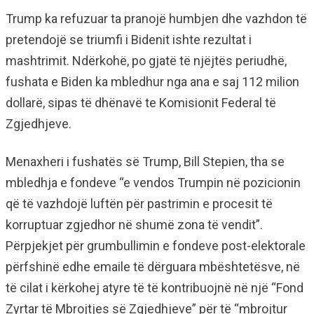
Trump ka refuzuar ta pranojë humbjen dhe vazhdon të
pretendojë se triumfi i Bidenit ishte rezultat i
mashtrimit. Ndërkohë, po gjatë të njëjtës periudhë,
fushata e Biden ka mbledhur nga ana e saj 112 milion
dollarë, sipas të dhënavë te Komisionit Federal të
Zgjedhjeve.
Menaxheri i fushatës së Trump, Bill Stepien, tha se
mbledhja e fondeve “e vendos Trumpin në pozicionin
që të vazhdojë luftën për pastrimin e procesit të
korruptuar zgjedhor në shumë zona të vendit”.
Përpjekjet për grumbullimin e fondeve post-elektorale
përfshinë edhe emaile të dërguara mbështetësve, në
të cilat i kërkohej atyre të të kontribuojnë në një “Fond
Zyrtar të Mbrojtjes së Zgjedhjeve” për të “mbrojtur