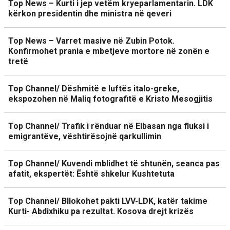
Top News – Kurti i jep vetëm kryeparlamentarin. LDK
kërkon presidentin dhe ministra në qeveri
Top News – Varret masive në Zubin Potok.
Konfirmohet prania e mbetjeve mortore në zonën e
tretë
Top Channel/ Dëshmitë e luftës italo-greke,
ekspozohen në Maliq fotografitë e Kristo Mesogjitis
Top Channel/ Trafik i rënduar në Elbasan nga fluksi i
emigrantëve, vështirësojnë qarkullimin
Top Channel/ Kuvendi mblidhet të shtunën, seanca pas
afatit, ekspertët: Është shkelur Kushtetuta
Top Channel/ Bllokohet pakti LVV-LDK, katër takime
Kurti- Abdixhiku pa rezultat. Kosova drejt krizës