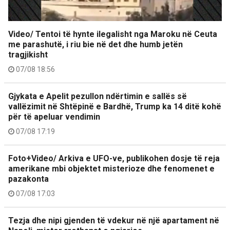
Video/ Tentoi të hynte ilegalisht nga Maroku në Ceuta
me parashutë, i riu bie në det dhe humb jetën
tragjikisht
07/08 18:56
Gjykata e Apelit pezullon ndërtimin e sallës së
vallëzimit në Shtëpinë e Bardhë, Trump ka 14 ditë kohë
për të apeluar vendimin
07/08 17:19
Foto+Video/ Arkiva e UFO-ve, publikohen dosje të reja
amerikane mbi objektet misterioze dhe fenomenet e
pazakonta
07/08 17:03
Tezja dhe nipi gjenden të vdekur në një apartament në