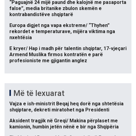
“Paguajnë 24 mijë paund dhe kalojnë me pasaporta
false”, media britanike zbulon skemën e
kontrabandistëve shqiptarë
Europa digjet nga vapa ekstreme/ “Thyhen”
rekordet e temperaturave, mijëra viktima nga
nxehtësia
E kryer/ Hap i madh për talentin shqiptar, 17-vjeçari
Armend Muslika firmos kontratën e parë
profesioniste me gjigantin anglez
Më të lexuarat
Vajza e ish-ministrit Beqaj heq dorë nga shtetësia
shqiptare, dekreti miratohet nga Presidenti
Aksident tragjik në Greqi/ Makina përplaset me
kamionin, humbin jetën nënë e bir nga Shqipëria