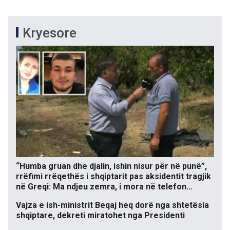
Kryesore
“Humba gruan dhe djalin, ishin nisur për në punë”,
rrëfimi rrëqethës i shqiptarit pas aksidentit tragjik
në Greqi: Ma ndjeu zemra, i mora në telefon…
Vajza e ish-ministrit Beqaj heq dorë nga shtetësia
shqiptare, dekreti miratohet nga Presidenti