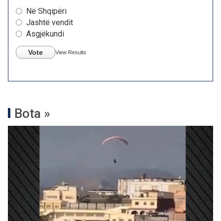
Në Shqipëri
Jashtë vendit
Asgjëkundi
Vote
View Results
Bota »