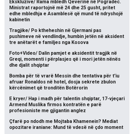
Ekskluzive/ Rama mbledh Qeverinë në Pogradec.
Ministrat raportojnë më 24 dhe 25 gusht, pritet
edhe mbledhja e Asamblesë që mund të ndryshojë
kabinetin
Tragjike/ Po ktheheshin në Gjermani pas
pushimeve në vendlindje, humbin jetën në aksident
tre anëtarët e familjes nga Kosova
Foto+Video/ Dalin pamjet e aksidentit tragjik në
Greqi, momenti i përplasjes që i mori jetën nënës
dhe djalit shqiptar
Bomba për të vrarë Messin dhe tentativa për t’iu
afruar Ronaldos në hotel, dosja sekrete zbulon
kërcënimet që tronditën Botërorin
E kryer/ Hap i madh për talentin shqiptar, 17-vjeçari
Armend Muslika firmos kontratën e parë
profesioniste me gjigantin anglez
Çfarë po ndodh me Mojtaba Khamenein? Mediat
opozitare iraniane: Mund të vdesë në çdo moment