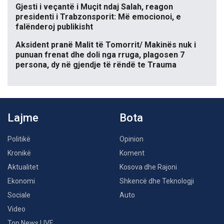
Gjesti i veçantë i Muçit ndaj Salah, reagon
presidenti i Trabzonsporit: Më emocionoi, e
falënderoj publikisht
Aksident pranë Malit të Tomorrit/ Makinës nuk i
punuan frenat dhe doli nga rruga, plagosen 7
persona, dy në gjendje të rëndë te Trauma
Lajme
Bota
Politikë
Opinion
Kronikë
Koment
Aktualitet
Kosova dhe Rajoni
Ekonomi
Shkencë dhe Teknologji
Sociale
Auto
Video
Top News LIVE