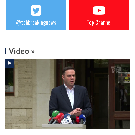
@tchbreakingnews
Top Channel
Video »