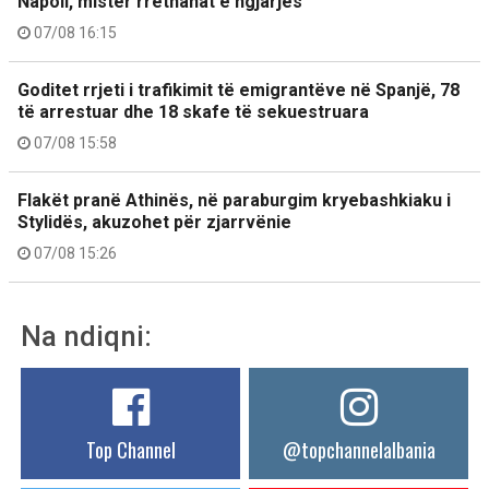
Napoli, mister rrethanat e ngjarjes
07/08 16:15
Goditet rrjeti i trafikimit të emigrantëve në Spanjë, 78
të arrestuar dhe 18 skafe të sekuestruara
07/08 15:58
Flakët pranë Athinës, në paraburgim kryebashkiaku i
Stylidës, akuzohet për zjarrvënie
07/08 15:26
Na ndiqni:
Top Channel
@topchannelalbania