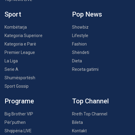
Sport
Pop News
Kombëtarja
Showbiz
Kategoria Superiore
Lifestyle
Kategoria e Parë
Fashion
Premier League
Shëndeti
La Liga
Dieta
Serie A
Receta gatimi
Shumësportësh
Sport Gossip
Programe
Top Channel
Big Brother VIP
Rreth Top Channel
Për’puthen
Bileta
Shqipëria LIVE
Kontakt