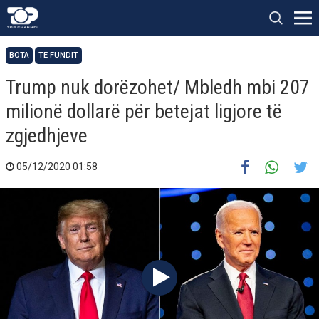
BOTA
TË FUNDIT
Trump nuk dorëzohet/ Mbledh mbi 207
milionë dollarë për betejat ligjore të
zgjedhjeve
05/12/2020 01:58