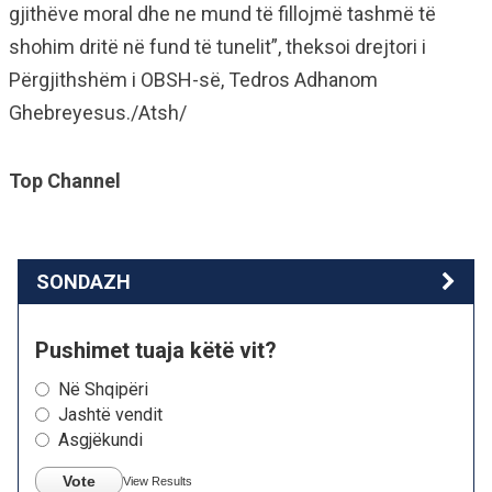
gjithëve moral dhe ne mund të fillojmë tashmë të
shohim dritë në fund të tunelit”, theksoi drejtori i
Përgjithshëm i OBSH-së, Tedros Adhanom
Ghebreyesus./Atsh/
Top Channel
SONDAZH
Pushimet tuaja këtë vit?
Në Shqipëri
Jashtë vendit
Asgjëkundi
Vote
View Results