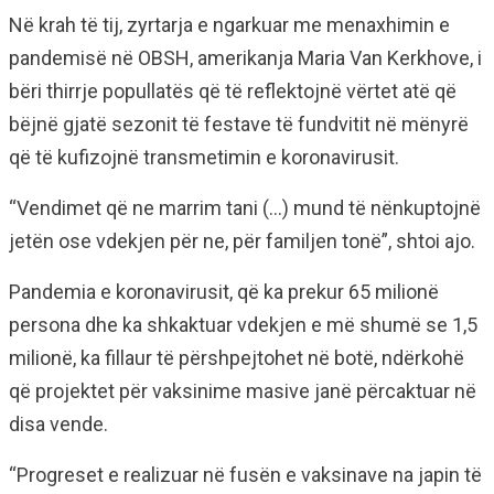
Në krah të tij, zyrtarja e ngarkuar me menaxhimin e
pandemisë në OBSH, amerikanja Maria Van Kerkhove, i
bëri thirrje popullatës që të reflektojnë vërtet atë që
bëjnë gjatë sezonit të festave të fundvitit në mënyrë
që të kufizojnë transmetimin e koronavirusit.
“Vendimet që ne marrim tani (…) mund të nënkuptojnë
jetën ose vdekjen për ne, për familjen tonë”, shtoi ajo.
Pandemia e koronavirusit, që ka prekur 65 milionë
persona dhe ka shkaktuar vdekjen e më shumë se 1,5
milionë, ka fillaur të përshpejtohet në botë, ndërkohë
që projektet për vaksinime masive janë përcaktuar në
disa vende.
“Progreset e realizuar në fusën e vaksinave na japin të