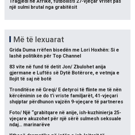
Tragjedi në Afrikë, futbollisti 27-vjeçar vritet pas
një sulmi brutal nga grabitësit
Më të lexuarat
Grida Duma rrëfen bisedën me Lori Hoxhën: Si e
lashë politikën për Top Channel
83 vite në fund të detit Jon/ Zbulohet anija
gjermane e Luftës së Dytë Botërore, e vetmja e
llojit të saj në botë
Tronditëse në Greqi/ E detyroi të flinte me të nën
kërcënimin se do t’i vriste familjarët, 41-vjeçari
shqiptar përdhunon vajzën 9-vjeçare të partneres
Foto/ Një “grabitqare në anije, ish-kuzhinierja 25-
vjeçare akuzohet për një sërë sulmesh seksuale
ndaj… marinarëve