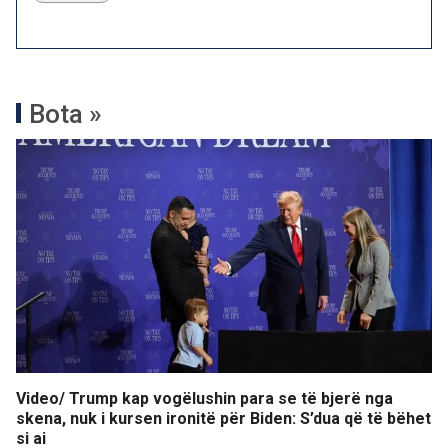
Bota »
Video/ Trump kap vogëlushin para se të bjerë nga
skena, nuk i kursen ironitë për Biden: S’dua që të bëhet
si ai