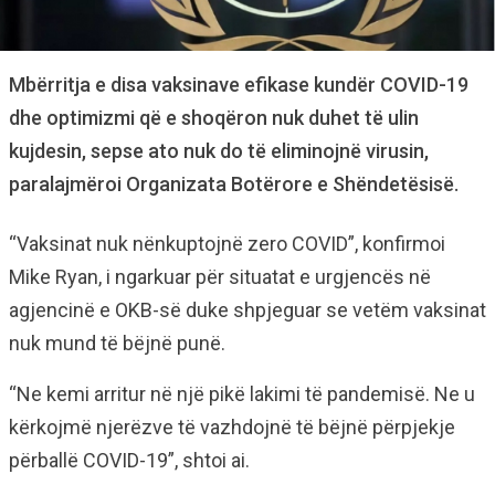
Mbërritja e disa vaksinave efikase kundër COVID-19
dhe optimizmi që e shoqëron nuk duhet të ulin
kujdesin, sepse ato nuk do të eliminojnë virusin,
paralajmëroi Organizata Botërore e Shëndetësisë.
“Vaksinat nuk nënkuptojnë zero COVID”, konfirmoi
Mike Ryan, i ngarkuar për situatat e urgjencës në
agjencinë e OKB-së duke shpjeguar se vetëm vaksinat
nuk mund të bëjnë punë.
“Ne kemi arritur në një pikë lakimi të pandemisë. Ne u
kërkojmë njerëzve të vazhdojnë të bëjnë përpjekje
përballë COVID-19”, shtoi ai.