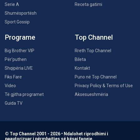
Serie A
Receta gatimi
Shumësportësh
Sport Gossip
Programe
Top Channel
Big Brother VIP
Rreth Top Channel
Për’puthen
Bileta
Shqipëria LIVE
Kontakt
Fiks Fare
Puno në Top Channel
Video
Privacy Policy & Terms of Use
Të gjitha programet
Aksesueshmëria
Guida TV
© Top Channel 2001 - 2026 • Ndalohet riprodhimi i
paautorizuar i përmbajtjes së kësaj faqeje.