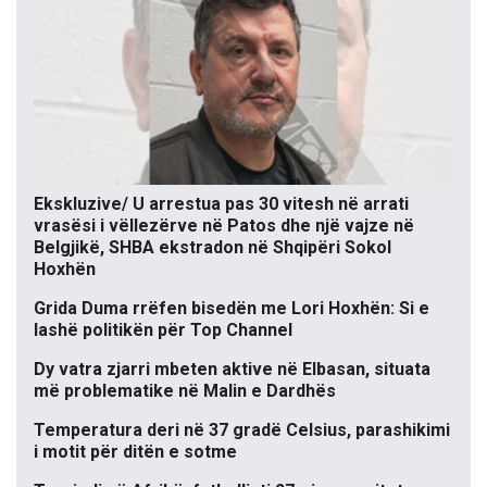
Ekskluzive/ U arrestua pas 30 vitesh në arrati
vrasësi i vëllezërve në Patos dhe një vajze në
Belgjikë, SHBA ekstradon në Shqipëri Sokol
Hoxhën
Grida Duma rrëfen bisedën me Lori Hoxhën: Si e
lashë politikën për Top Channel
Dy vatra zjarri mbeten aktive në Elbasan, situata
më problematike në Malin e Dardhës
Temperatura deri në 37 gradë Celsius, parashikimi
i motit për ditën e sotme