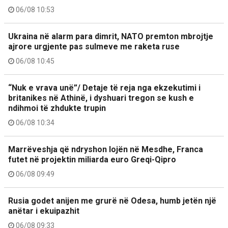
06/08 10:53
Ukraina në alarm para dimrit, NATO premton mbrojtje
ajrore urgjente pas sulmeve me raketa ruse
06/08 10:45
“Nuk e vrava unë”/ Detaje të reja nga ekzekutimi i
britanikes në Athinë, i dyshuari tregon se kush e
ndihmoi të zhdukte trupin
06/08 10:34
Marrëveshja që ndryshon lojën në Mesdhe, Franca
futet në projektin miliarda euro Greqi-Qipro
06/08 09:49
Rusia godet anijen me grurë në Odesa, humb jetën një
anëtar i ekuipazhit
06/08 09:33