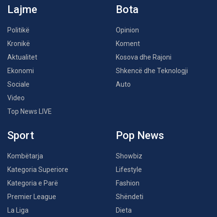
Lajme
Bota
Politikë
Opinion
Kronikë
Koment
Aktualitet
Kosova dhe Rajoni
Ekonomi
Shkencë dhe Teknologji
Sociale
Auto
Video
Top News LIVE
Sport
Pop News
Kombëtarja
Showbiz
Kategoria Superiore
Lifestyle
Kategoria e Parë
Fashion
Premier League
Shëndeti
La Liga
Dieta