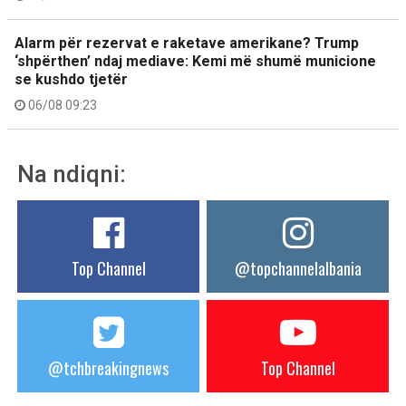
Alarm për rezervat e raketave amerikane? Trump
‘shpërthen’ ndaj mediave: Kemi më shumë municione
se kushdo tjetër
06/08 09:23
Na ndiqni:
Top Channel
@topchannelalbania
@tchbreakingnews
Top Channel