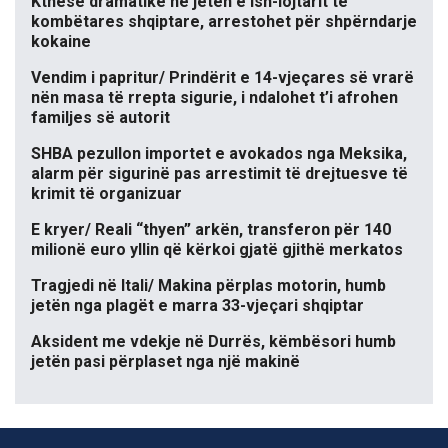
Kthesë dramatike në jetën e ish-lojtarit të
kombëtares shqiptare, arrestohet për shpërndarje
kokaine
Vendim i papritur/ Prindërit e 14-vjeçares së vrarë
nën masa të rrepta sigurie, i ndalohet t’i afrohen
familjes së autorit
SHBA pezullon importet e avokados nga Meksika,
alarm për sigurinë pas arrestimit të drejtuesve të
krimit të organizuar
E kryer/ Reali “thyen” arkën, transferon për 140
milionë euro yllin që kërkoi gjatë gjithë merkatos
Tragjedi në Itali/ Makina përplas motorin, humb
jetën nga plagët e marra 33-vjeçari shqiptar
Aksident me vdekje në Durrës, këmbësori humb
jetën pasi përplaset nga një makinë