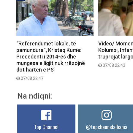
“Referendumet lokale, të
Video/ Moment
pamundura”, Kristaq Kume:
Kolumbi, Infan
Precedenti i 2014-ës dhe
truprojat larg
mungesa e ligjit nuk rrëzojnë
07/08 22:43
dot hartën e PS
07/08 22:47
Na ndiqni:
Top Channel
@topchannelalbania