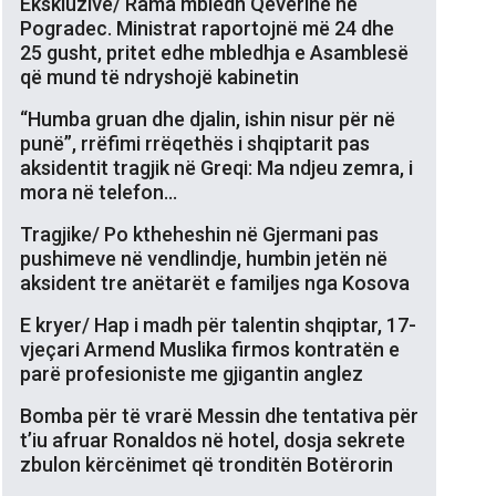
Ekskluzive/ Rama mbledh Qeverinë në
Pogradec. Ministrat raportojnë më 24 dhe
25 gusht, pritet edhe mbledhja e Asamblesë
që mund të ndryshojë kabinetin
“Humba gruan dhe djalin, ishin nisur për në
punë”, rrëfimi rrëqethës i shqiptarit pas
aksidentit tragjik në Greqi: Ma ndjeu zemra, i
mora në telefon…
Tragjike/ Po ktheheshin në Gjermani pas
pushimeve në vendlindje, humbin jetën në
aksident tre anëtarët e familjes nga Kosova
E kryer/ Hap i madh për talentin shqiptar, 17-
vjeçari Armend Muslika firmos kontratën e
parë profesioniste me gjigantin anglez
Bomba për të vrarë Messin dhe tentativa për
t’iu afruar Ronaldos në hotel, dosja sekrete
zbulon kërcënimet që tronditën Botërorin