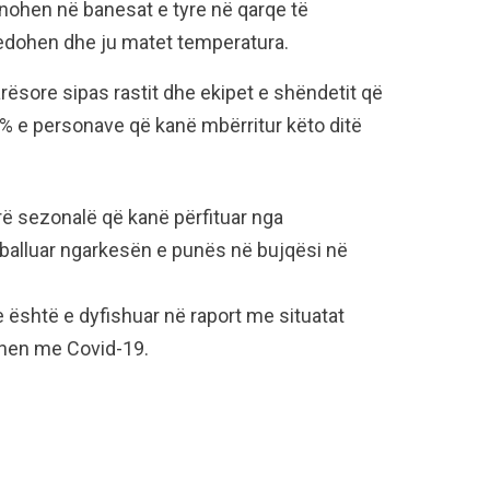
tinohen në banesat e tyre në qarqe të
kedohen dhe ju matet temperatura.
rësore sipas rastit dhe ekipet e shëndetit që
% e personave që kanë mbërritur këto ditë
ë sezonalë që kanë përfituar nga
balluar ngarkesën e punës në bujqësi në
e është e dyfishuar në raport me situatat
dhen me Covid-19.