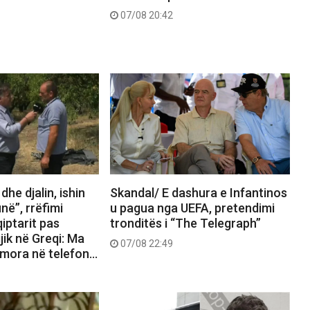
07/08 20:42
he djalin, ishin
Skandal/ E dashura e Infantinos
në”, rrëfimi
u pagua nga UEFA, pretendimi
qiptarit pas
tronditës i “The Telegraph”
jik në Greqi: Ma
07/08 22:49
 mora në telefon…