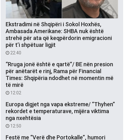
Ekstradimi në Shqipëri i Sokol Hoxhës,
Ambasada Amerikane: SHBA nuk është
strehë për ata që keqpërdorin emigracioni
për t’i shpëtuar ligjit
22:40
“Rruga jonë është e qartë”/ BE nën presion
për anëtarët e rinj, Rama për Financial
Times: Shqipëria ndodhet në momentin më
të mirë
12:02
Europa digjet nga vapa ekstreme/ “Thyhen”
rekordet e temperaturave, mijëra viktima
nga nxehtësia
12:50
Festë me “Verë dhe Portokalle”, humori