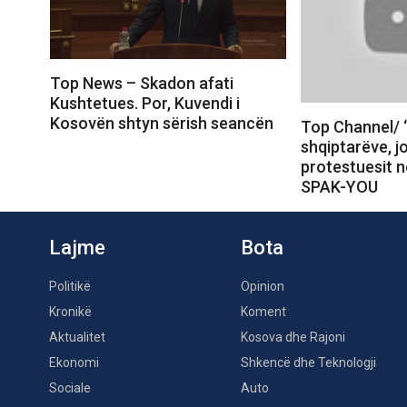
Top News – Skadon afati
Kushtetues. Por, Kuvendi i
Kosovën shtyn sërish seancën
Top Channel/ 
shqiptarëve, j
protestuesit 
SPAK-YOU
Lajme
Bota
Politikë
Opinion
Kronikë
Koment
Aktualitet
Kosova dhe Rajoni
Ekonomi
Shkencë dhe Teknologji
Sociale
Auto