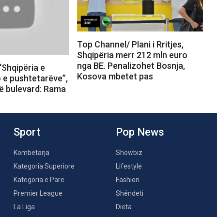
Top Channel/ Plani i Rritjes,
Shqipëria merr 212 mln euro
nga BE. Penalizohet Bosnja,
“Shqipëria e
Kosova mbetet pas
o e pushtetarëve”,
në bulevard: Rama
Sport
Pop News
Kombëtarja
Showbiz
Kategoria Superiore
Lifestyle
Kategoria e Parë
Fashion
Premier League
Shëndeti
La Liga
Dieta