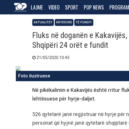
LAJME
VIDEO
SPORT
POP NEWS
PROGRAM
AKTUALITET
KRYESORE
TË FUNDIT
Fluks në doganën e Kakavijës, 
Shqipëri 24 orët e fundit
21/05/2020 10:43
Foto ilustruese
Në pikëkalimin e Kakavijës është rritur fl
lehtësuese për hyrje-daljet.
526 qytetarë janë regjistruar në hyrje për n
personat që hyjnë janë qytetarë shqiptarë 