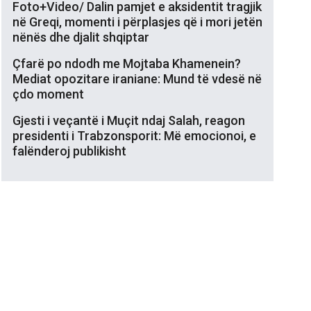
Foto+Video/ Dalin pamjet e aksidentit tragjik
në Greqi, momenti i përplasjes që i mori jetën
nënës dhe djalit shqiptar
Çfarë po ndodh me Mojtaba Khamenein?
Mediat opozitare iraniane: Mund të vdesë në
çdo moment
Gjesti i veçantë i Muçit ndaj Salah, reagon
presidenti i Trabzonsporit: Më emocionoi, e
falënderoj publikisht