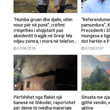
“Humba gruan dhe djalin, ishin
“Referendumet
nisur për në punë”, rrëfimi
pamundura”, K
rrëqethës i shqiptarit pas
Precedenti i 
aksidentit tragjik në Greqi: Ma
mungesa e ligj
ndjeu zemra, i mora në telefon…
dot hartën e 
07/08 22:56
07/08 22:47
Përfshihet nga flakët një
Situata me zjar
banesë në Shkodër, raportohet
gjithë vendin, 
për dëme të mëdha materiale
aktive