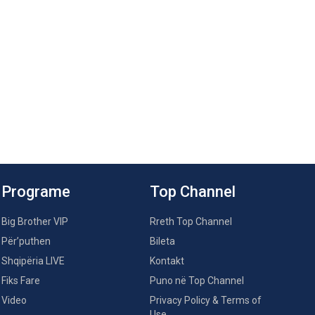
Programe
Top Channel
Big Brother VIP
Rreth Top Channel
Për’puthen
Bileta
Shqipëria LIVE
Kontakt
Fiks Fare
Puno në Top Channel
Video
Privacy Policy & Terms of
Use