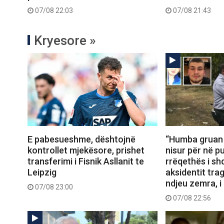
07/08 22:03
07/08 21:43
Kryesore »
E pabesueshme, dështojnë
“Humba gruan d
kontrollet mjekësore, prishet
nisur për në pu
transferimi i Fisnik Asllanit te
rrëqethës i sh
Leipzig
aksidentit trag
ndjeu zemra, i
07/08 23:00
07/08 22:56