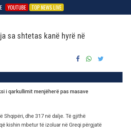
E
YOUTUBE
TOP NEWS LIVE
ja sa shtetas kanë hyrë në
uksi i qarkullimit menjëherë pas masave
ë Shqipëri, dhe 317 në dalje. Të gjithë
që kishin mbetur të izoluar në Greqi përgjatë