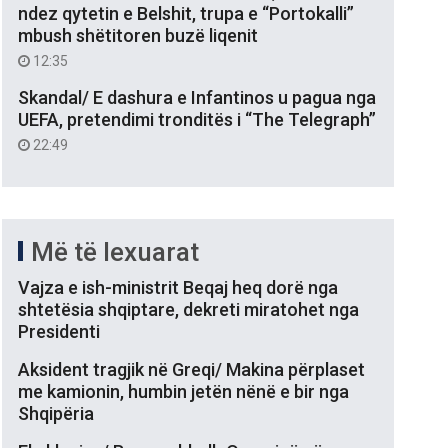
ndez qytetin e Belshit, trupa e “Portokalli”
mbush shëtitoren buzë liqenit
12:35
Skandal/ E dashura e Infantinos u pagua nga
UEFA, pretendimi tronditës i “The Telegraph”
22:49
Më të lexuarat
Vajza e ish-ministrit Beqaj heq dorë nga
shtetësia shqiptare, dekreti miratohet nga
Presidenti
Aksident tragjik në Greqi/ Makina përplaset
me kamionin, humbin jetën nënë e bir nga
Shqipëria