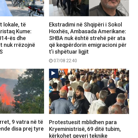
 lokale, të
Ekstradimi në Shqipëri i Sokol
ristaq Kume:
Hoxhës, Ambasada Amerikane:
2014-ës dhe
SHBA nuk është strehë për ata
it nuk rrëzojnë
që keqpërdorin emigracioni për
PS
t’i shpëtuar ligjit
07/08 22:40
ret, 9 vatra në të
Protestuesit mblidhen para
ende disa prej tyre
Kryeministrisë, 69 ditë tubim,
kërkohet qeveri teknike