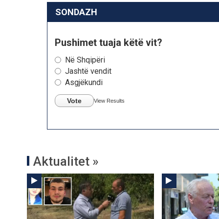
SONDAZH
Pushimet tuaja këtë vit?
Në Shqipëri
Jashtë vendit
Asgjëkundi
Vote
View Results
Aktualitet »