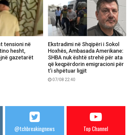
 tensioni në
Ekstradimi në Shqipëri i Sokol
tino hesht,
Hoxhës, Ambasada Amerikane:
ojnë gazetarët
SHBA nuk është strehë për ata
që keqpërdorin emigracioni për
t’i shpëtuar ligjit
07/08 22:40
@tchbreakingnews
Top Channel