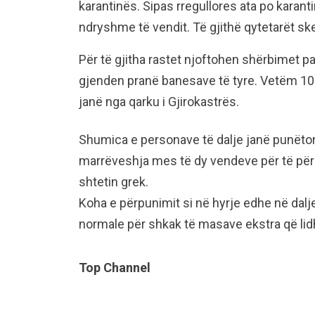
karantinës. Sipas rregullores ata po karan
ndryshme të vendit. Të gjithë qytetarët s
Për të gjitha rastet njoftohen shërbimet pa
gjenden pranë banesave të tyre. Vetëm 10
janë nga qarku i Gjirokastrës.
Shumica e personave të dalje janë punëtor
marrëveshja mes të dy vendeve për të për
shtetin grek.
Koha e përpunimit si në hyrje edhe në dalj
normale për shkak të masave ekstra që li
Top Channel