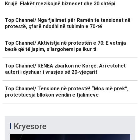
Krujë. Flakët rrezikojnë bizneset dhe 30 shtëpi
Top Channel/ Nga fjalimet për Ramën te tensionet në
protestë, çfarë ndodhi në tubimin e 70-të
Top Channel/ Aktivistja në protestën e 70: E vetmja
besë që të japim, s’largohemi pa ikur ti
Top Channel/ RENEA zbarkon në Korçë. Arrestohet
autori i dyshuar i vrasjes së 20-vjeçarit
Top Channel/ Tensione në protestë! “Mos më prek”,
protestuesja bllokon vendin e fjalimeve
Kryesore