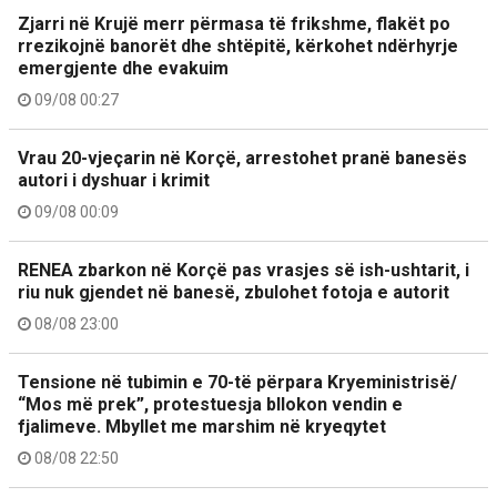
Zjarri në Krujë merr përmasa të frikshme, flakët po
rrezikojnë banorët dhe shtëpitë, kërkohet ndërhyrje
emergjente dhe evakuim
09/08 00:27
Vrau 20-vjeçarin në Korçë, arrestohet pranë banesës
autori i dyshuar i krimit
09/08 00:09
RENEA zbarkon në Korçë pas vrasjes së ish-ushtarit, i
riu nuk gjendet në banesë, zbulohet fotoja e autorit
08/08 23:00
Tensione në tubimin e 70-të përpara Kryeministrisë/
“Mos më prek”, protestuesja bllokon vendin e
fjalimeve. Mbyllet me marshim në kryeqytet
08/08 22:50