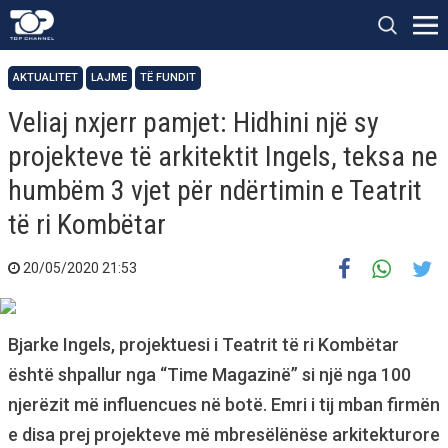
AKTUALITET
LAJME
TË FUNDIT
Veliaj nxjerr pamjet: Hidhini një sy
projekteve të arkitektit Ingels, teksa ne
humbëm 3 vjet për ndërtimin e Teatrit
të ri Kombëtar
20/05/2020 21:53
Bjarke Ingels, projektuesi i Teatrit të ri Kombëtar
është shpallur nga “Time Magazinë” si një nga 100
njerëzit më influencues në botë. Emri i tij mban firmën
e disa prej projekteve më mbresëlënëse arkitekturore