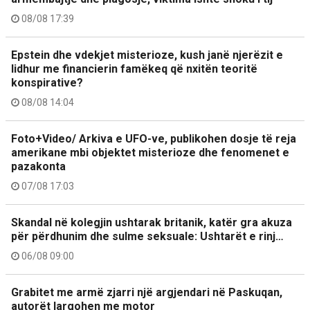
08/08 17:39
Epstein dhe vdekjet misterioze, kush janë njerëzit e
lidhur me financierin famëkeq që nxitën teoritë
konspirative?
08/08 14:04
Foto+Video/ Arkiva e UFO-ve, publikohen dosje të reja
amerikane mbi objektet misterioze dhe fenomenet e
pazakonta
07/08 17:03
Skandal në kolegjin ushtarak britanik, katër gra akuza
për përdhunim dhe sulme seksuale: Ushtarët e rinj…
06/08 09:00
Grabitet me armë zjarri një argjendari në Paskuqan,
autorët largohen me motor