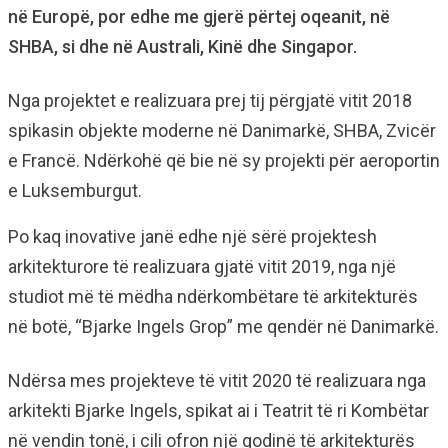
në Europë, por edhe me gjerë përtej oqeanit, në
SHBA, si dhe në Australi, Kinë dhe Singapor.
Nga projektet e realizuara prej tij përgjatë vitit 2018
spikasin objekte moderne në Danimarkë, SHBA, Zvicër
e Francë. Ndërkohë që bie në sy projekti për aeroportin
e Luksemburgut.
Po kaq inovative janë edhe një sërë projektesh
arkitekturore të realizuara gjatë vitit 2019, nga një
studiot më të mëdha ndërkombëtare të arkitekturës
në botë, “Bjarke Ingels Grop” me qendër në Danimarkë.
Ndërsa mes projekteve të vitit 2020 të realizuara nga
arkitekti Bjarke Ingels, spikat ai i Teatrit të ri Kombëtar
në vendin tonë, i cili ofron një godinë të arkitekturës