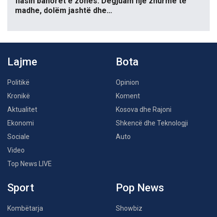
flasin banorët e zonës: Dëgjuam një zhurmë të
madhe, dolëm jashtë dhe…
Lajme
Bota
Politikë
Opinion
Kronikë
Koment
Aktualitet
Kosova dhe Rajoni
Ekonomi
Shkencë dhe Teknologji
Sociale
Auto
Video
Top News LIVE
Sport
Pop News
Kombëtarja
Showbiz