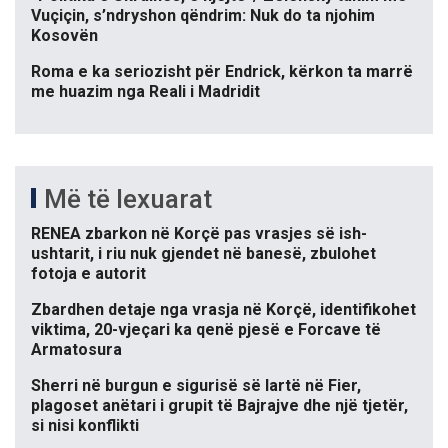
Vuçiçin, s’ndryshon qëndrim: Nuk do ta njohim
Kosovën
Roma e ka seriozisht për Endrick, kërkon ta marrë
me huazim nga Reali i Madridit
Më të lexuarat
RENEA zbarkon në Korçë pas vrasjes së ish-
ushtarit, i riu nuk gjendet në banesë, zbulohet
fotoja e autorit
Zbardhen detaje nga vrasja në Korçë, identifikohet
viktima, 20-vjeçari ka qenë pjesë e Forcave të
Armatosura
Sherri në burgun e sigurisë së lartë në Fier,
plagoset anëtari i grupit të Bajrajve dhe një tjetër,
si nisi konflikti