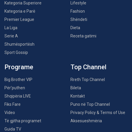
Kategoria Superiore
Lifestyle
Kategoria e Parë
Fashion
Premier League
Shëndeti
La Liga
Dieta
Serie A
Receta gatimi
Shumësportësh
Sport Gossip
Programe
Top Channel
Big Brother VIP
Rreth Top Channel
Për’puthen
Bileta
Shqipëria LIVE
Kontakt
Fiks Fare
Puno në Top Channel
Video
Privacy Policy & Terms of Use
Të gjitha programet
Aksesueshmëria
Guida TV