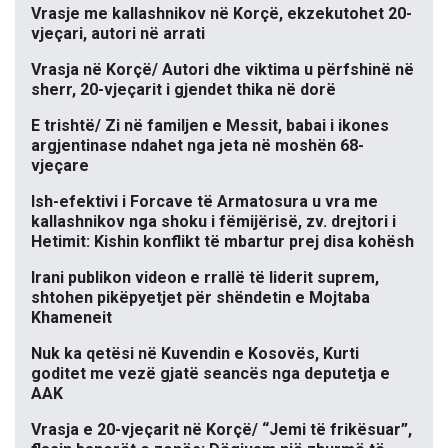
Vrasje me kallashnikov në Korçë, ekzekutohet 20-
vjeçari, autori në arrati
Vrasja në Korçë/ Autori dhe viktima u përfshinë në
sherr, 20-vjeçarit i gjendet thika në dorë
E trishtë/ Zi në familjen e Messit, babai i ikones
argjentinase ndahet nga jeta në moshën 68-
vjeçare
Ish-efektivi i Forcave të Armatosura u vra me
kallashnikov nga shoku i fëmijërisë, zv. drejtori i
Hetimit: Kishin konflikt të mbartur prej disa kohësh
Irani publikon videon e rrallë të liderit suprem,
shtohen pikëpyetjet për shëndetin e Mojtaba
Khameneit
Nuk ka qetësi në Kuvendin e Kosovës, Kurti
goditet me vezë gjatë seancës nga deputetja e
AAK
Vrasja e 20-vjeçarit në Korçë/ “Jemi të frikësuar”,