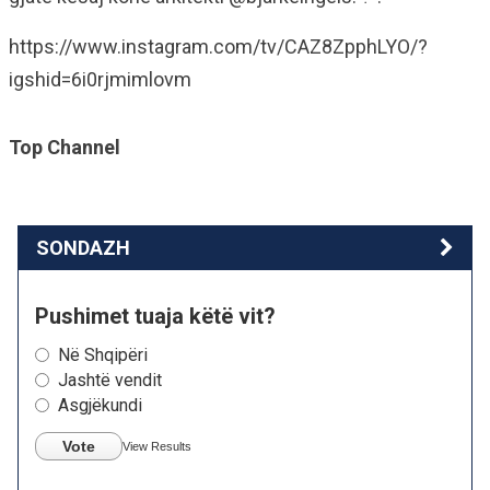
https://www.instagram.com/tv/CAZ8ZpphLYO/?
igshid=6i0rjmimlovm
Top Channel
SONDAZH
Pushimet tuaja këtë vit?
Në Shqipëri
Jashtë vendit
Asgjëkundi
Vote
View Results