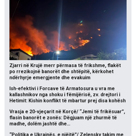
Zjarri në Krujë merr përmasa të frikshme, flakët
po rrezikojnë banorët dhe shtëpitë, kërkohet
ndërhyrje emergjente dhe evakuim
Ish-efektivi i Forcave të Armatosura u vra me
kallashnikov nga shoku i fëmijërisë, zv. drejtori i
Hetimit: Kishin konflikt të mbartur prej disa kohësh
Vrasja e 20-vjeçarit në Korçë/ “Jemi të frikësuar”,
flasin banorët e zonës: Dëgjuam një zhurmë të
madhe, dolëm jashtë dhe…
“Politika e Ukrainës, e njëjtë”/ Zelensky takim me