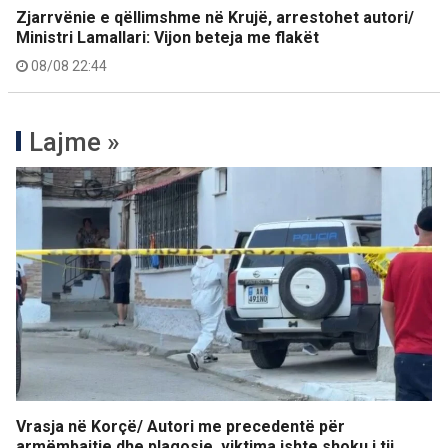
Zjarrvënie e qëllimshme në Krujë, arrestohet autori/
Ministri Lamallari: Vijon beteja me flakët
08/08 22:44
Lajme »
Vrasja në Korçë/ Autori me precedentë për
armëmbajtje dhe plagosje, viktima ishte shoku i tij