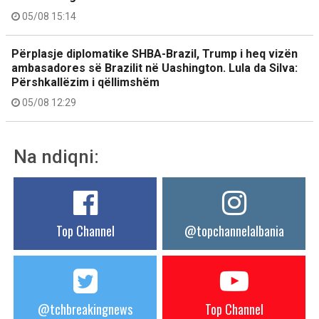
05/08 15:14
Përplasje diplomatike SHBA-Brazil, Trump i heq vizën
ambasadores së Brazilit në Uashington. Lula da Silva:
Përshkallëzim i qëllimshëm
05/08 12:29
Na ndiqni:
Top Channel
@topchannelalbania
@tchbreakingnews
Top Channel