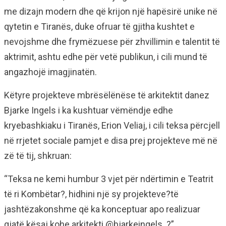
me dizajn modern dhe që krijon një hapësirë unike në
qytetin e Tiranës, duke ofruar të gjitha kushtet e
nevojshme dhe frymëzuese për zhvillimin e talentit të
aktrimit, ashtu edhe për vetë publikun, i cili mund të
angazhojë imagjinatën.
Këtyre projekteve mbrësëlënëse të arkitektit danez
Bjarke Ingels i ka kushtuar vëmëndje edhe
kryebashkiaku i Tiranës, Erion Veliaj, i cili teksa përcjell
në rrjetet sociale pamjet e disa prej projekteve më në
zë të tij, shkruan:
“Teksa ne kemi humbur 3 vjet për ndërtimin e Teatrit
të ri Kombëtar?, hidhini një sy projekteve?të
jashtëzakonshme që ka konceptuar apo realizuar
gjatë kësaj kohe arkitekti @bjarkeingels. ?”.