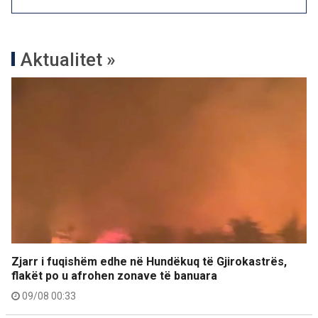
Aktualitet »
Zjarr i fuqishëm edhe në Hundëkuq të Gjirokastrës,
flakët po u afrohen zonave të banuara
09/08 00:33