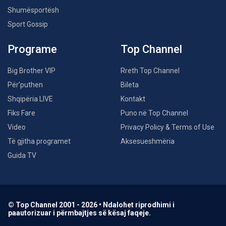
Shumësportësh
Sport Gossip
Programe
Top Channel
Big Brother VIP
Rreth Top Channel
Për’puthen
Bileta
Shqipëria LIVE
Kontakt
Fiks Fare
Puno në Top Channel
Video
Privacy Policy & Terms of Use
Të gjitha programet
Aksesueshmëria
Guida TV
© Top Channel 2001 - 2026 • Ndalohet riprodhimi i
paautorizuar i përmbajtjes së kësaj faqeje.