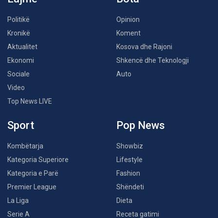
Politikë
Opinion
Kronikë
Koment
Aktualitet
Kosova dhe Rajoni
Ekonomi
Shkencë dhe Teknologji
Sociale
Auto
Video
Top News LIVE
Sport
Pop News
Kombëtarja
Showbiz
Kategoria Superiore
Lifestyle
Kategoria e Parë
Fashion
Premier League
Shëndeti
La Liga
Dieta
Serie A
Receta gatimi