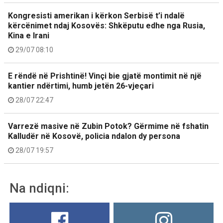
Kongresisti amerikan i kërkon Serbisë t’i ndalë
kërcënimet ndaj Kosovës: Shkëputu edhe nga Rusia,
Kina e Irani
29/07 08:10
E rëndë në Prishtinë! Vinçi bie gjatë montimit në një
kantier ndërtimi, humb jetën 26-vjeçari
28/07 22:47
Varrezë masive në Zubin Potok? Gërmime në fshatin
Kalludër në Kosovë, policia ndalon dy persona
28/07 19:57
Na ndiqni: