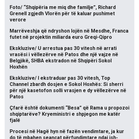
Foto/ “Shqipëria me miq dhe familje”, Richard
Grenell zgjedh Vlorën për të kaluar pushimet
verore
Marrëveshja që ndryshon lojën në Mesdhe, Franca
futet në projektin miliarda euro Greqi-Qipro
Ekskluzive/ U arrestua pas 30 vitesh në arrati
vrasësi i vëllezërve në Patos dhe një vajze në
Belgjikë, SHBA ekstradon në Shqipëri Sokol
Hoxhën
Ekskluzive/ I ekstraduar pas 30 vitesh, Top
Channel zbardh dosjen e Sokol Hoxhës: Si sherri
për një kasetofon solli vrasjen e dy vëllezërve në
Patos
Çfarë është dokumenti “Besa” që Rama u propozoi
shqiptarëve? Kryeministri e shpjegon me katër
fjalë
Procesi në Hagë hyn në fazën vendimtare, ja kur
do të mbahen seancat përfundimtare ndaj ish-