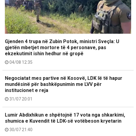
Gjenden 4 trupa në Zubin Potok, ministri Sveçla: U
gjetën mbetjet mortore të 4 personave, pas
ekzekutimit ishin hedhur në gropë
04/08 12:35
Negociatat mes partive në Kosovë, LDK lë të hapur
mundësinë për bashkëpunimin me LVV për
institucionet e reja
31/07 20:01
Lumir Abdixhikun e shpëtojnë 17 vota nga shkarkimi,
shumica e Kuvendit të LDK-së votëbeson kryetarin
30/07 21:40