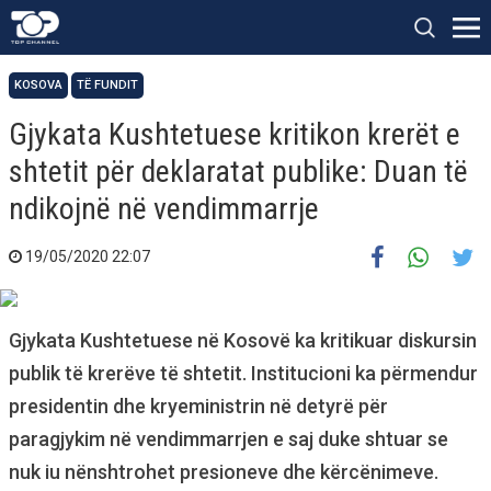
KOSOVA
TË FUNDIT
Gjykata Kushtetuese kritikon krerët e
shtetit për deklaratat publike: Duan të
ndikojnë në vendimmarrje
19/05/2020 22:07
Gjykata Kushtetuese në Kosovë ka kritikuar diskursin
publik të krerëve të shtetit. Institucioni ka përmendur
presidentin dhe kryeministrin në detyrë për
paragjykim në vendimmarrjen e saj duke shtuar se
nuk iu nënshtrohet presioneve dhe kërcënimeve.