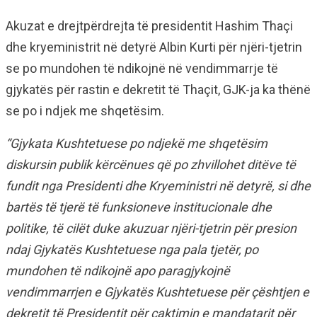
Akuzat e drejtpërdrejta të presidentit Hashim Thaçi
dhe kryeministrit në detyrë Albin Kurti për njëri-tjetrin
se po mundohen të ndikojnë në vendimmarrje të
gjykatës për rastin e dekretit të Thaçit, GJK-ja ka thënë
se po i ndjek me shqetësim.
“Gjykata Kushtetuese po ndjekë me shqetësim
diskursin publik kërcënues që po zhvillohet ditëve të
fundit nga Presidenti dhe Kryeministri në detyrë, si dhe
bartës të tjerë të funksioneve institucionale dhe
politike, të cilët duke akuzuar njëri-tjetrin për presion
ndaj Gjykatës Kushtetuese nga pala tjetër, po
mundohen të ndikojnë apo paragjykojnë
vendimmarrjen e Gjykatës Kushtetuese për çështjen e
dekretit të Presidentit për caktimin e mandatarit për