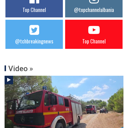
Top Channel
@topchannelalbania
@tchbreakingnews
Top Channel
Video »