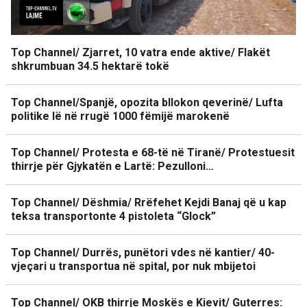
Top Channel/ Zjarret, 10 vatra ende aktive/ Flakët
shkrumbuan 34.5 hektarë tokë
Top Channel/Spanjë, opozita bllokon qeverinë/ Lufta
politike lë në rrugë 1000 fëmijë marokenë
Top Channel/ Protesta e 68-të në Tiranë/ Protestuesit
thirrje për Gjykatën e Lartë: Pezulloni…
Top Channel/ Dëshmia/ Rrëfehet Kejdi Banaj që u kap
teksa transportonte 4 pistoleta “Glock”
Top Channel/ Durrës, punëtori vdes në kantier/ 40-
vjeçari u transportua në spital, por nuk mbijetoi
Top Channel/ OKB thirrje Moskës e Kievit/ Guterres: