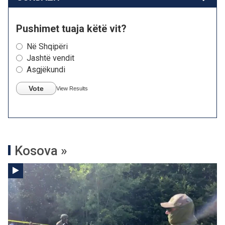
Pushimet tuaja këtë vit?
Në Shqipëri
Jashtë vendit
Asgjëkundi
Vote
View Results
Kosova »