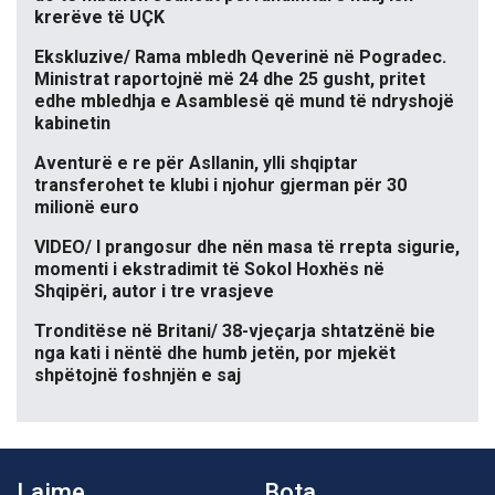
krerëve të UÇK
Ekskluzive/ Rama mbledh Qeverinë në Pogradec.
Ministrat raportojnë më 24 dhe 25 gusht, pritet
edhe mbledhja e Asamblesë që mund të ndryshojë
kabinetin
Aventurë e re për Asllanin, ylli shqiptar
transferohet te klubi i njohur gjerman për 30
milionë euro
VIDEO/ I prangosur dhe nën masa të rrepta sigurie,
momenti i ekstradimit të Sokol Hoxhës në
Shqipëri, autor i tre vrasjeve
Tronditëse në Britani/ 38-vjeçarja shtatzënë bie
nga kati i nëntë dhe humb jetën, por mjekët
shpëtojnë foshnjën e saj
Lajme
Bota