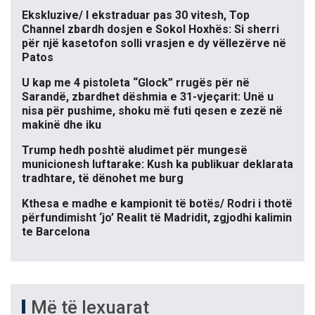
Ekskluzive/ I ekstraduar pas 30 vitesh, Top
Channel zbardh dosjen e Sokol Hoxhës: Si sherri
për një kasetofon solli vrasjen e dy vëllezërve në
Patos
U kap me 4 pistoleta “Glock” rrugës për në
Sarandë, zbardhet dëshmia e 31-vjeçarit: Unë u
nisa për pushime, shoku më futi qesen e zezë në
makinë dhe iku
Trump hedh poshtë aludimet për mungesë
municionesh luftarake: Kush ka publikuar deklarata
tradhtare, të dënohet me burg
Kthesa e madhe e kampionit të botës/ Rodri i thotë
përfundimisht ‘jo’ Realit të Madridit, zgjodhi kalimin
te Barcelona
Më të lexuarat