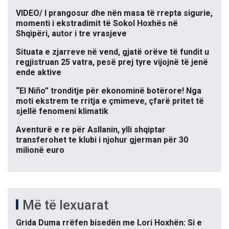
VIDEO/ I prangosur dhe nën masa të rrepta sigurie,
momenti i ekstradimit të Sokol Hoxhës në
Shqipëri, autor i tre vrasjeve
Situata e zjarreve në vend, gjatë orëve të fundit u
regjistruan 25 vatra, pesë prej tyre vijojnë të jenë
ende aktive
“El Niño” tronditje për ekonominë botërore! Nga
moti ekstrem te rritja e çmimeve, çfarë pritet të
sjellë fenomeni klimatik
Aventurë e re për Asllanin, ylli shqiptar
transferohet te klubi i njohur gjerman për 30
milionë euro
Më të lexuarat
Grida Duma rrëfen bisedën me Lori Hoxhën: Si e