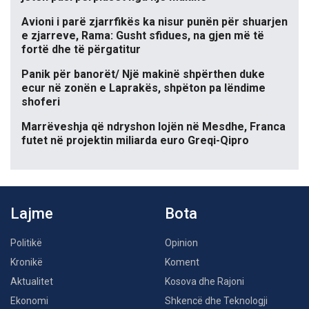
Avioni i parë zjarrfikës ka nisur punën për shuarjen
e zjarreve, Rama: Gusht sfidues, na gjen më të
fortë dhe të përgatitur
Panik për banorët/ Një makinë shpërthen duke
ecur në zonën e Laprakës, shpëton pa lëndime
shoferi
Marrëveshja që ndryshon lojën në Mesdhe, Franca
futet në projektin miliarda euro Greqi-Qipro
Lajme
Bota
Politikë
Opinion
Kronikë
Koment
Aktualitet
Kosova dhe Rajoni
Ekonomi
Shkencë dhe Teknologji