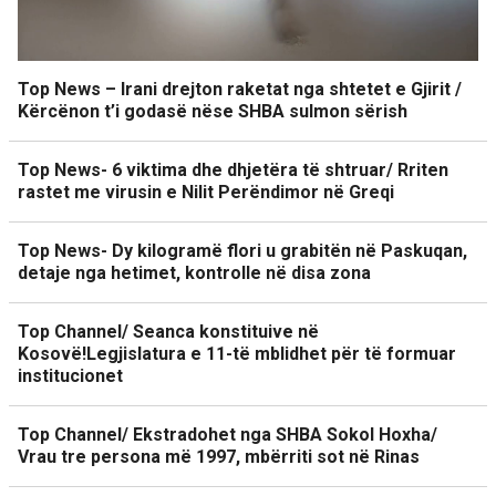
Top News – Irani drejton raketat nga shtetet e Gjirit /
Kërcënon t’i godasë nëse SHBA sulmon sërish
Top News- 6 viktima dhe dhjetëra të shtruar/ Rriten
rastet me virusin e Nilit Perëndimor në Greqi
Top News- Dy kilogramë flori u grabitën në Paskuqan,
detaje nga hetimet, kontrolle në disa zona
Top Channel/ Seanca konstituive në
Kosovë!Legjislatura e 11-të mblidhet për të formuar
institucionet
Top Channel/ Ekstradohet nga SHBA Sokol Hoxha/
Vrau tre persona më 1997, mbërriti sot në Rinas