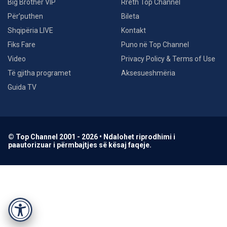
Big Brother VIP
Rreth Top Channel
Për’puthen
Bileta
Shqipëria LIVE
Kontakt
Fiks Fare
Puno në Top Channel
Video
Privacy Policy & Terms of Use
Të gjitha programet
Aksesueshmëria
Guida TV
© Top Channel 2001 - 2026 • Ndalohet riprodhimi i
paautorizuar i përmbajtjes së kësaj faqeje.
Accessibility