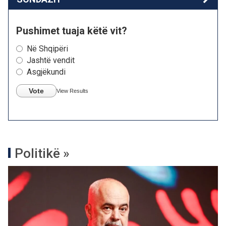
Pushimet tuaja këtë vit?
Në Shqipëri
Jashtë vendit
Asgjëkundi
Vote
View Results
Politikë »