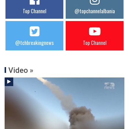
Top Channel
@topchannelalbania
@tchbreakingnews
Top Channel
Video »