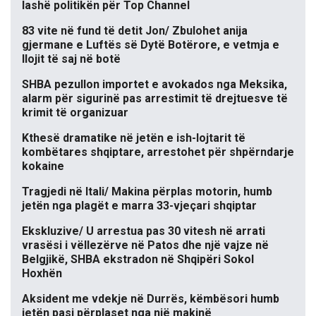
lashë politikën për Top Channel
83 vite në fund të detit Jon/ Zbulohet anija
gjermane e Luftës së Dytë Botërore, e vetmja e
llojit të saj në botë
SHBA pezullon importet e avokados nga Meksika,
alarm për sigurinë pas arrestimit të drejtuesve të
krimit të organizuar
Kthesë dramatike në jetën e ish-lojtarit të
kombëtares shqiptare, arrestohet për shpërndarje
kokaine
Tragjedi në Itali/ Makina përplas motorin, humb
jetën nga plagët e marra 33-vjeçari shqiptar
Ekskluzive/ U arrestua pas 30 vitesh në arrati
vrasësi i vëllezërve në Patos dhe një vajze në
Belgjikë, SHBA ekstradon në Shqipëri Sokol
Hoxhën
Aksident me vdekje në Durrës, këmbësori humb
jetën pasi përplaset nga një makinë