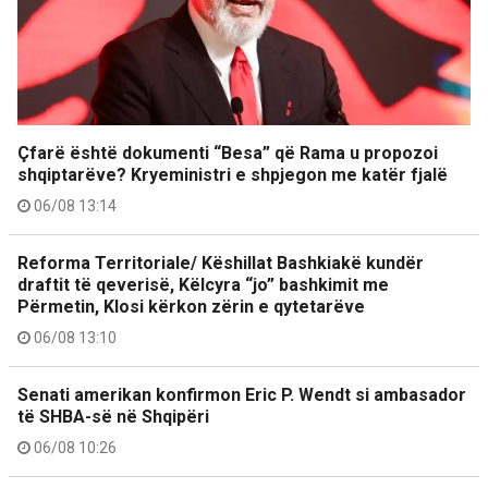
Çfarë është dokumenti “Besa” që Rama u propozoi
shqiptarëve? Kryeministri e shpjegon me katër fjalë
06/08 13:14
Reforma Territoriale/ Këshillat Bashkiakë kundër
draftit të qeverisë, Këlcyra “jo” bashkimit me
Përmetin, Klosi kërkon zërin e qytetarëve
06/08 13:10
Senati amerikan konfirmon Eric P. Wendt si ambasador
të SHBA-së në Shqipëri
06/08 10:26