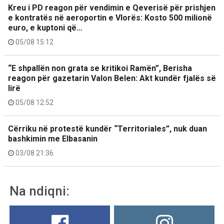
Kreu i PD reagon për vendimin e Qeverisë për prishjen
e kontratës në aeroportin e Vlorës: Kosto 500 milionë
euro, e kuptoni që…
05/08 15:12
“E shpallën non grata se kritikoi Ramën”, Berisha
reagon për gazetarin Valon Belen: Akt kundër fjalës së
lirë
05/08 12:52
Cërriku në protestë kundër “Territoriales”, nuk duan
bashkimin me Elbasanin
03/08 21:36
Na ndiqni: