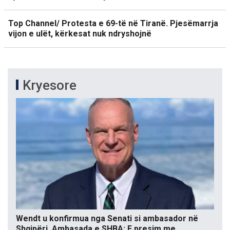
Top Channel/ Protesta e 69-të në Tiranë. Pjesëmarrja
vijon e ulët, kërkesat nuk ndryshojnë
Kryesore
Wendt u konfirmua nga Senati si ambasador në
Shqipëri, Ambasada e SHBA: E presim me