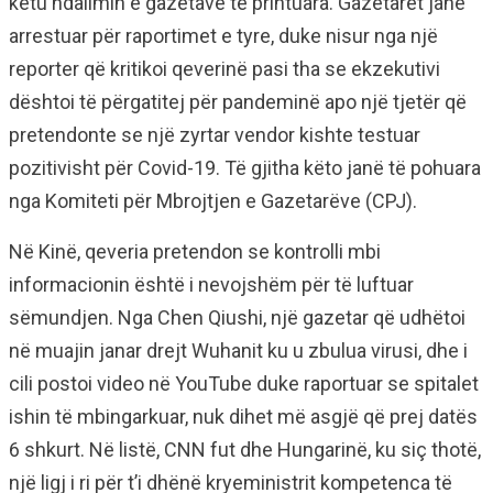
këtu ndalimin e gazetave të printuara. Gazetarët janë
arrestuar për raportimet e tyre, duke nisur nga një
reporter që kritikoi qeverinë pasi tha se ekzekutivi
dështoi të përgatitej për pandeminë apo një tjetër që
pretendonte se një zyrtar vendor kishte testuar
pozitivisht për Covid-19. Të gjitha këto janë të pohuara
nga Komiteti për Mbrojtjen e Gazetarëve (CPJ).
Në Kinë, qeveria pretendon se kontrolli mbi
informacionin është i nevojshëm për të luftuar
sëmundjen. Nga Chen Qiushi, një gazetar që udhëtoi
në muajin janar drejt Wuhanit ku u zbulua virusi, dhe i
cili postoi video në YouTube duke raportuar se spitalet
ishin të mbingarkuar, nuk dihet më asgjë që prej datës
6 shkurt. Në listë, CNN fut dhe Hungarinë, ku siç thotë,
një ligj i ri për t’i dhënë kryeministrit kompetenca të