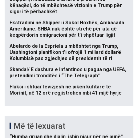
kënaqësi, do të mbështesë vizionin e Trump për
siguri të përbashkët
Ekstradimi në Shqipëri i Sokol Hoxhës, Ambasada
Amerikane: SHBA nuk është strehë për ata që
keqpërdorin emigracioni për t’i shpëtuar ligjit
Abelardo de la Espriela u mbështet nga Trump,
Uashingtoni planifikon t’i ofrojë 1 miliard dollarë
Kolumbisë pas zgjedhjes së presidentit të ri
Skandal/ E dashura e Infantinos u pagua nga UEFA,
pretendimi tronditës i “The Telegraph”
Fluksi i shtuar lëvizjesh në pikën kufitare të
Morinit, në 12 orë regjistrohen mbi 41 mijë hyrje
Më të lexuarat
“Humba gruan dhe djalin, ishin nisur për në punë”,