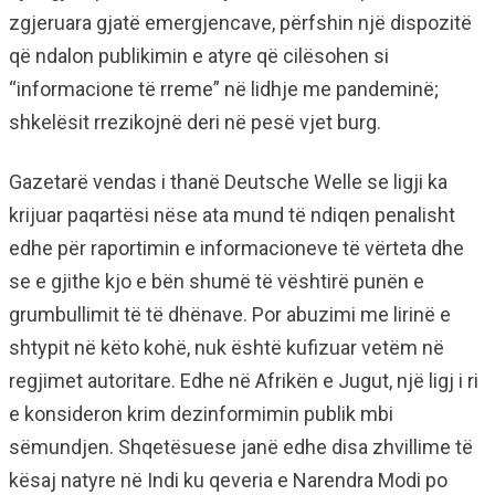
zgjeruara gjatë emergjencave, përfshin një dispozitë
që ndalon publikimin e atyre që cilësohen si
“informacione të rreme” në lidhje me pandeminë;
shkelësit rrezikojnë deri në pesë vjet burg.
Gazetarë vendas i thanë Deutsche Welle se ligji ka
krijuar paqartësi nëse ata mund të ndiqen penalisht
edhe për raportimin e informacioneve të vërteta dhe
se e gjithe kjo e bën shumë të vështirë punën e
grumbullimit të të dhënave. Por abuzimi me lirinë e
shtypit në këto kohë, nuk është kufizuar vetëm në
regjimet autoritare. Edhe në Afrikën e Jugut, një ligj i ri
e konsideron krim dezinformimin publik mbi
sëmundjen. Shqetësuese janë edhe disa zhvillime të
kësaj natyre në Indi ku qeveria e Narendra Modi po