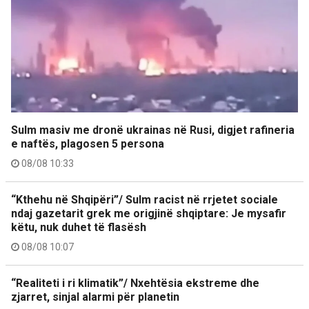
Sulm masiv me dronë ukrainas në Rusi, digjet rafineria
e naftës, plagosen 5 persona
08/08 10:33
“Kthehu në Shqipëri”/ Sulm racist në rrjetet sociale
ndaj gazetarit grek me origjinë shqiptare: Je mysafir
këtu, nuk duhet të flasësh
08/08 10:07
“Realiteti i ri klimatik”/ Nxehtësia ekstreme dhe
zjarret, sinjal alarmi për planetin