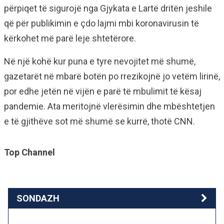
përpiqet të sigurojë nga Gjykata e Lartë dritën jeshile
që për publikimin e çdo lajmi mbi koronavirusin të
kërkohet më parë leje shtetërore.
Në një kohë kur puna e tyre nevojitet më shumë,
gazetarët në mbarë botën po rrezikojnë jo vetëm lirinë,
por edhe jetën në vijën e parë të mbulimit të kësaj
pandemie. Ata meritojnë vlerësimin dhe mbështetjen
e të gjithëve sot më shumë se kurrë, thotë CNN.
Top Channel
SONDAZH