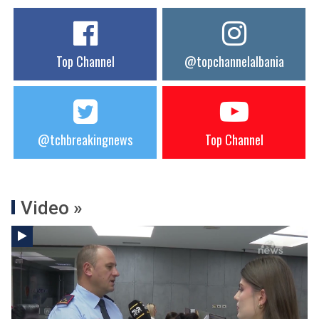
Top Channel
@topchannelalbania
@tchbreakingnews
Top Channel
Video »