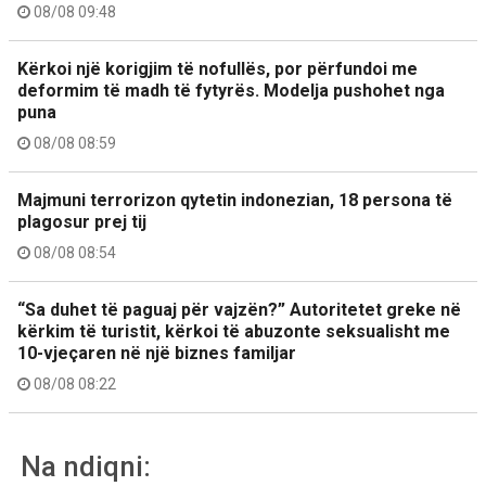
08/08 09:48
Kërkoi një korigjim të nofullës, por përfundoi me
deformim të madh të fytyrës. Modelja pushohet nga
puna
08/08 08:59
Majmuni terrorizon qytetin indonezian, 18 persona të
plagosur prej tij
08/08 08:54
“Sa duhet të paguaj për vajzën?” Autoritetet greke në
kërkim të turistit, kërkoi të abuzonte seksualisht me
10-vjeçaren në një biznes familjar
08/08 08:22
Na ndiqni: