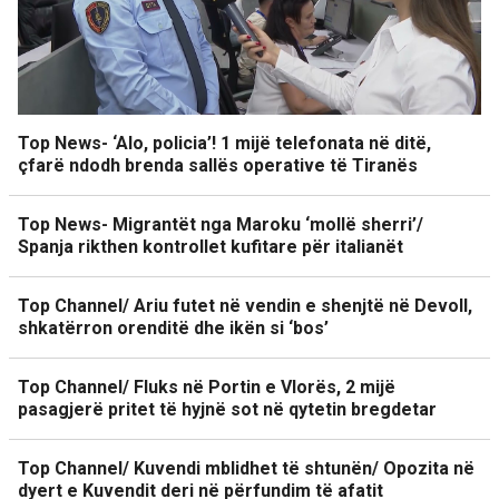
Top News- ‘Alo, policia’! 1 mijë telefonata në ditë,
çfarë ndodh brenda sallës operative të Tiranës
Top News- Migrantët nga Maroku ‘mollë sherri’/
Spanja rikthen kontrollet kufitare për italianët
Top Channel/ Ariu futet në vendin e shenjtë në Devoll,
shkatërron orenditë dhe ikën si ‘bos’
Top Channel/ Fluks në Portin e Vlorës, 2 mijë
pasagjerë pritet të hyjnë sot në qytetin bregdetar
Top Channel/ Kuvendi mblidhet të shtunën/ Opozita në
dyert e Kuvendit deri në përfundim të afatit