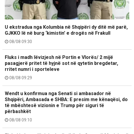
U ekstradua nga Kolumbia në Shqipëri dy ditë më parë,
GJKKO lë në burg ‘kimistin’ e drogës në Frakull
08/08 09:30
Fluks i madh lëvizjesh në Portin e Vlorës/ 2 mijë
pasagjerë pritet të hyjnë sot në qytetin bregdetar,
rritet numri i sporteleve
08/08 09:29
Wendt u konfirmua nga Senati si ambasador në
Shqipëri, Ambasada e SHBA: E presim me kënaqësi, do
të mbështesë vizionin e Trump për siguri të
përbashkët
08/08 09:10