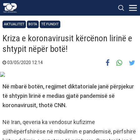
AKTUALITET
BOTA
TË FUNDIT
Kriza e koronavirusit kërcënon lirinë e
shtypit nëpër botë!
03/05/2020 12:14
Në mbarë botën, regjimet diktatoriale janë përpjekur
të shtypin lirinë e medias gjatë pandemisë së
koronavirusit, thotë CNN.
Në Iran, qeveria ka vendosur kufizime
gjithëpërfshirëse në mbulimin e pandemisë, përfshirë