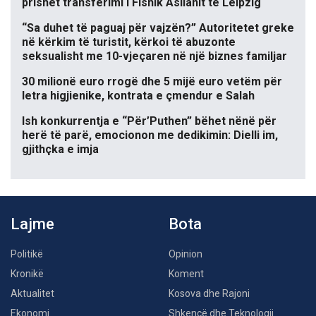
prishet transferimi i Fisnik Asllanit te Leipzig
“Sa duhet të paguaj për vajzën?” Autoritetet greke
në kërkim të turistit, kërkoi të abuzonte
seksualisht me 10-vjeçaren në një biznes familjar
30 milionë euro rrogë dhe 5 mijë euro vetëm për
letra higjienike, kontrata e çmendur e Salah
Ish konkurrentja e “Për’Puthen” bëhet nënë për
herë të parë, emocionon me dedikimin: Dielli im,
gjithçka e imja
Lajme
Bota
Politikë
Opinion
Kronikë
Koment
Aktualitet
Kosova dhe Rajoni
Ekonomi
Shkencë dhe Teknologji