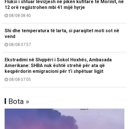
Fluksi i shtuar lëvizjesh në pikën kufitare të Morinit, në
12 orë regjistrohen mbi 41 mijë hyrje
08/08 08:40
Shi dhe temperatura të larta, si paraqitet moti sot në
vend
08/08 07:57
Ekstradimi në Shqipëri i Sokol Hoxhës, Ambasada
Amerikane: SHBA nuk është strehë për ata që
keqpërdorin emigracioni për t’i shpëtuar ligjit
08/08 07:05
Bota »