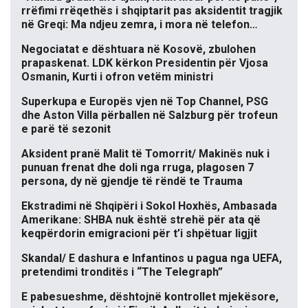
rrëfimi rrëqethës i shqiptarit pas aksidentit tragjik
në Greqi: Ma ndjeu zemra, i mora në telefon…
Negociatat e dështuara në Kosovë, zbulohen
prapaskenat. LDK kërkon Presidentin për Vjosa
Osmanin, Kurti i ofron vetëm ministri
Superkupa e Europës vjen në Top Channel, PSG
dhe Aston Villa përballen në Salzburg për trofeun
e parë të sezonit
Aksident pranë Malit të Tomorrit/ Makinës nuk i
punuan frenat dhe doli nga rruga, plagosen 7
persona, dy në gjendje të rëndë te Trauma
Ekstradimi në Shqipëri i Sokol Hoxhës, Ambasada
Amerikane: SHBA nuk është strehë për ata që
keqpërdorin emigracioni për t’i shpëtuar ligjit
Skandal/ E dashura e Infantinos u pagua nga UEFA,
pretendimi tronditës i “The Telegraph”
E pabesueshme, dështojnë kontrollet mjekësore,