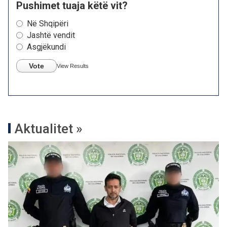
Pushimet tuaja këtë vit?
Në Shqipëri
Jashtë vendit
Asgjëkundi
Vote
View Results
Aktualitet »