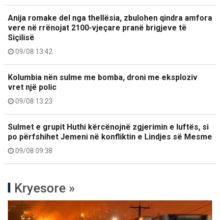
Anija romake del nga thellësia, zbulohen qindra amfora
vere në rrënojat 2100-vjeçare pranë brigjeve të
Siçilisë
09/08 13:42
Kolumbia nën sulme me bomba, droni me eksploziv
vret një polic
09/08 13:23
Sulmet e grupit Huthi kërcënojnë zgjerimin e luftës, si
po përfshihet Jemeni në konfliktin e Lindjes së Mesme
09/08 09:38
Kryesore »