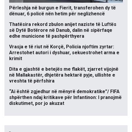
Përleshja në burgun e Fierit, transferohen dy të
dënuar, 6 policë nën hetim për neglizhencë
Thatësira rekord zbulon anijet naziste të Luftës
së Dytë Botërore në Danub, dalin në sipërfaqe
edhe municione të pashpërthyera
Vrasja e të riut në Korçë, Policia njoftim zyrtar:
Arrestohet autori i dyshuar, sekuestrohet arma e
krimit
Dita e gjashtë e betejës me flakët, zjarret vijojnë
në Mallakastër, dhjetëra hektarë pyje, ullishte e
vreshta të përfshira
“Ai është zgjedhur në mënyrë demokratike”/ FIFA
shpërthen ndaj kritikave për Infantinon: I pranojmë
diskutimet, por jo akuzat