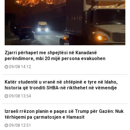
Zjarri përhapet me shpejtësi në Kanadanë
perëndimore, mbi 20 mijë persona evakuohen
09/08 14:12
Katër studentë u vranë në shtëpinë e tyre në Idaho,
historia që tronditi SHBA-në rikthehet në vëmendje
09/08 13:54
Izraeli rrëzon planin e paqes së Trump për Gazën: Nuk
tërhiqemi pa çarmatosjen e Hamasit
09/08 13:51