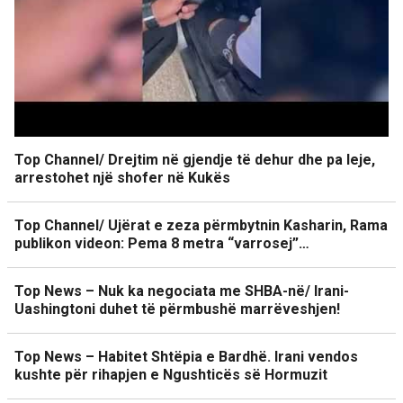
Top Channel/ Drejtim në gjendje të dehur dhe pa leje,
arrestohet një shofer në Kukës
Top Channel/ Ujërat e zeza përmbytnin Kasharin, Rama
publikon videon: Pema 8 metra “varrosej”…
Top News – Nuk ka negociata me SHBA-në/ Irani-
Uashingtoni duhet të përmbushë marrëveshjen!
Top News – Habitet Shtëpia e Bardhë. Irani vendos
kushte për rihapjen e Ngushticës së Hormuzit