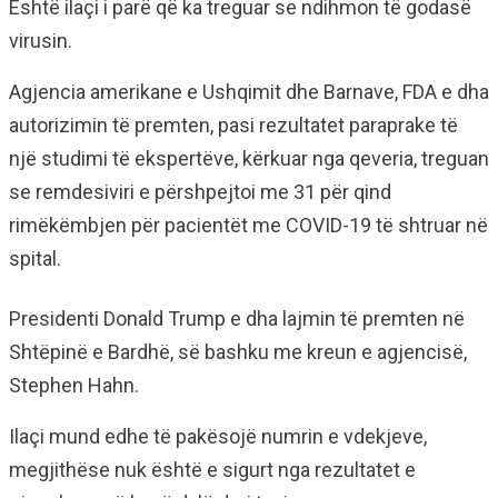
Është ilaçi i parë që ka treguar se ndihmon të godasë
virusin.
Agjencia amerikane e Ushqimit dhe Barnave, FDA e dha
autorizimin të premten, pasi rezultatet paraprake të
një studimi të ekspertëve, kërkuar nga qeveria, treguan
se remdesiviri e përshpejtoi me 31 për qind
rimëkëmbjen për pacientët me COVID-19 të shtruar në
spital.
Presidenti Donald Trump e dha lajmin të premten në
Shtëpinë e Bardhë, së bashku me kreun e agjencisë,
Stephen Hahn.
Ilaçi mund edhe të pakësojë numrin e vdekjeve,
megjithëse nuk është e sigurt nga rezultatet e