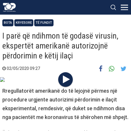
BOTA
KRYESORE
TË FUNDIT
I parë që ndihmon të godasë virusin,
ekspertët amerikanë autorizojnë
përdorimin e këtij ilaçi
02/05/2020 09:27
Rregullatorët amerikanë do të lejojnë përmes një
procedure urgjente autorizimi përdorimin e ilaçit
eksperimental, remdesivir, që duket se ndihmon disa
nga pacientët me koronavirus të shërohen më shpejt.