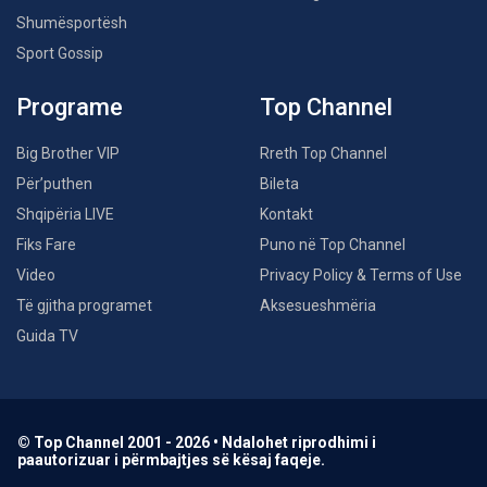
Shumësportësh
Sport Gossip
Programe
Top Channel
Big Brother VIP
Rreth Top Channel
Për’puthen
Bileta
Shqipëria LIVE
Kontakt
Fiks Fare
Puno në Top Channel
Video
Privacy Policy & Terms of Use
Të gjitha programet
Aksesueshmëria
Guida TV
© Top Channel 2001 - 2026 • Ndalohet riprodhimi i
paautorizuar i përmbajtjes së kësaj faqeje.