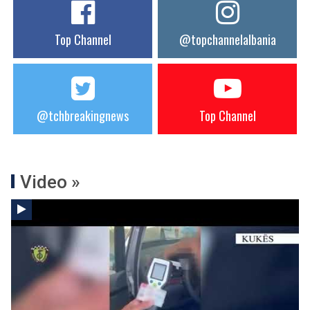
Top Channel
@topchannelalbania
@tchbreakingnews
Top Channel
Video »