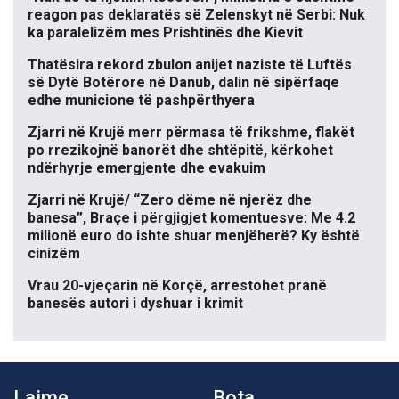
reagon pas deklaratës së Zelenskyt në Serbi: Nuk
ka paralelizëm mes Prishtinës dhe Kievit
Thatësira rekord zbulon anijet naziste të Luftës
së Dytë Botërore në Danub, dalin në sipërfaqe
edhe municione të pashpërthyera
Zjarri në Krujë merr përmasa të frikshme, flakët
po rrezikojnë banorët dhe shtëpitë, kërkohet
ndërhyrje emergjente dhe evakuim
Zjarri në Krujë/ “Zero dëme në njerëz dhe
banesa”, Braçe i përgjigjet komentuesve: Me 4.2
milionë euro do ishte shuar menjëherë? Ky është
cinizëm
Vrau 20-vjeçarin në Korçë, arrestohet pranë
banesës autori i dyshuar i krimit
Lajme
Bota