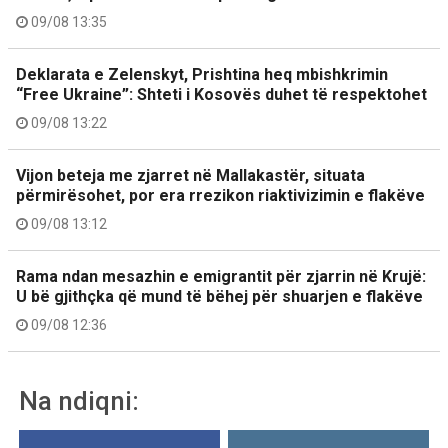
09/08 13:35
Deklarata e Zelenskyt, Prishtina heq mbishkrimin
“Free Ukraine”: Shteti i Kosovës duhet të respektohet
09/08 13:22
Vijon beteja me zjarret në Mallakastër, situata
përmirësohet, por era rrezikon riaktivizimin e flakëve
09/08 13:12
Rama ndan mesazhin e emigrantit për zjarrin në Krujë:
U bë gjithçka që mund të bëhej për shuarjen e flakëve
09/08 12:36
Na ndiqni: