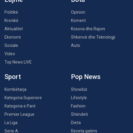
Politikë
Opinion
Kronikë
Koment
Aktualitet
Kosova dhe Rajoni
Ekonomi
Shkencë dhe Teknologji
Sociale
Auto
Video
Top News LIVE
Sport
Pop News
Kombëtarja
Showbiz
Kategoria Superiore
Lifestyle
Kategoria e Parë
Fashion
Premier League
Shëndeti
La Liga
Dieta
Serie A
Receta gatimi