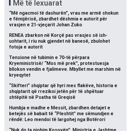
Më të lexuarat
“Më ngacmoi të dashurën”, vrau me armë shokun
e fëmijërisë, zbardhet dëshmia e autorit për
vrasjen e 21-vjeçarit Johan Zuko
RENEA zbarkon në Korçë pas vrasjes së ish-
ushtarit, i riu nuk gjendet në banesë, zbulohet
fotoja e autorit
Tensione në tubimin e 70-të përpara
Kryeministrisë/ “Mos më prek”, protestuesja
bllokon vendin e fjalimeve. Mbyllet me marshim në
kryeqytet
“Skifteri” shqiptar që hyri mes flakëve, historia e
shqiptarit që rrezikoi jetën për të shpëtuar
shtëpitë në Psatha të Greqisë
Humbja e madhe e Messit, zbardhen detajet e
betejës së babait të “Pleshtit” me sëmundjen e
rëndë: Leo mendoi të largohej nga Botërori
“Nuk do ta njohim Kosovën”, Ministria e Jashtme