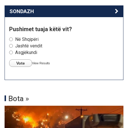
SONDAZH
Pushimet tuaja këtë vit?
Në Shqipëri
Jashtë vendit
Asgjëkundi
Vote
View Results
Bota »