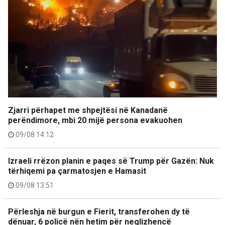
Zjarri përhapet me shpejtësi në Kanadanë
perëndimore, mbi 20 mijë persona evakuohen
09/08 14:12
Izraeli rrëzon planin e paqes së Trump për Gazën: Nuk
tërhiqemi pa çarmatosjen e Hamasit
09/08 13:51
Përleshja në burgun e Fierit, transferohen dy të
dënuar, 6 policë nën hetim për neglizhencë