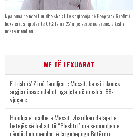
Nga puna në ndërtim dhe skelat te shqiponja në Beograd/ Rrëfimi i
boksierit shqiptar të UFC: Ishin 22 mijë serbë në arenë, e kisha
ndarë mendjen…
ME TË LEXUARAT
E trishtë/ Zi në familjen e Messit, babai i ikones
argjentinase ndahet nga jeta në moshën 68-
vjeçare
Humbja e madhe e Messit, zbardhen detajet e
betejës së babait të “Pleshtit” me sëmundjen e
rëndë: Leo mendoi të largohej nga Botërori