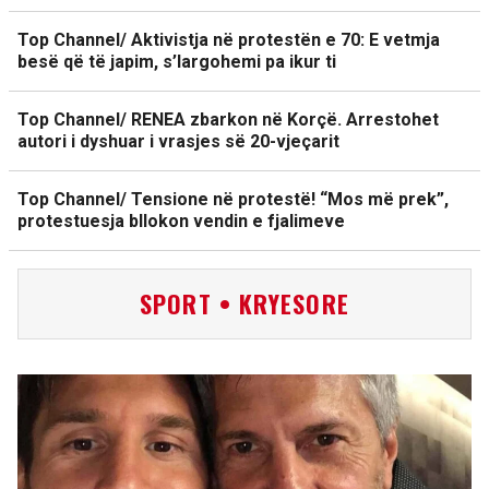
Top Channel/ Aktivistja në protestën e 70: E vetmja
besë që të japim, s’largohemi pa ikur ti
Top Channel/ RENEA zbarkon në Korçë. Arrestohet
autori i dyshuar i vrasjes së 20-vjeçarit
Top Channel/ Tensione në protestë! “Mos më prek”,
protestuesja bllokon vendin e fjalimeve
SPORT • KRYESORE