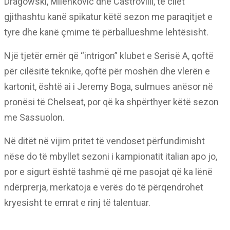
Dragowski, Milenkovic dhe Castrovilli, të cilët
gjithashtu kanë spikatur këtë sezon me paraqitjet e
tyre dhe kanë çmime të përballueshme lehtësisht.
Një tjetër emër që “intrigon” klubet e Serisë A, qoftë
për cilësitë teknike, qoftë për moshën dhe vlerën e
kartonit, është ai i Jeremy Boga, sulmues anësor në
pronësi të Chelseat, por që ka shpërthyer këtë sezon
me Sassuolon.
Në ditët në vijim pritet të vendoset përfundimisht
nëse do të mbyllet sezoni i kampionatit italian apo jo,
por e sigurt është tashmë që me pasojat që ka lënë
ndërprerja, merkatoja e verës do të përqendrohet
kryesisht te emrat e rinj të talentuar.