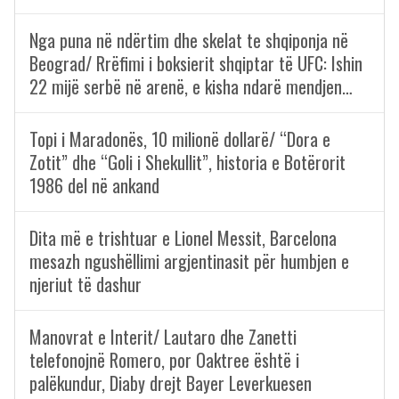
Nga puna në ndërtim dhe skelat te shqiponja në
Beograd/ Rrëfimi i boksierit shqiptar të UFC: Ishin
22 mijë serbë në arenë, e kisha ndarë mendjen…
Topi i Maradonës, 10 milionë dollarë/ “Dora e
Zotit” dhe “Goli i Shekullit”, historia e Botërorit
1986 del në ankand
Dita më e trishtuar e Lionel Messit, Barcelona
mesazh ngushëllimi argjentinasit për humbjen e
njeriut të dashur
Manovrat e Interit/ Lautaro dhe Zanetti
telefonojnë Romero, por Oaktree është i
palëkundur, Diaby drejt Bayer Leverkuesen