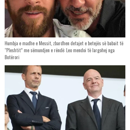
Humbja e madhe e Messit, zbardhen detajet e betejës së babait të
“Pleshtit” me sëmundjen e rëndë: Leo mendoi të largohej nga
Botërori