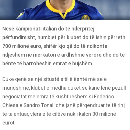
Nëse kampionati italian do të ndërpritej
përfundimisht, humbjet për klubet do të ishin përreth
700 milionë euro, shifër kjo që do të ndikonte
ndjeshëm në merkaton e ardhshme verore dhe do të
bënte të harroheshin emrat e bujshëm.
Duke qenë se një situatë e tillë është më se e
mundshme, klubet e mëdha duket se kanë lënë pezull
negociatat me emra të kushtueshëm si Federico
Chiesa e Sandro Tonali dhe janë përqendruar te të rinj
të talentuar, vlera e të cilëve nuk i kalon 30 milionë
eurot.