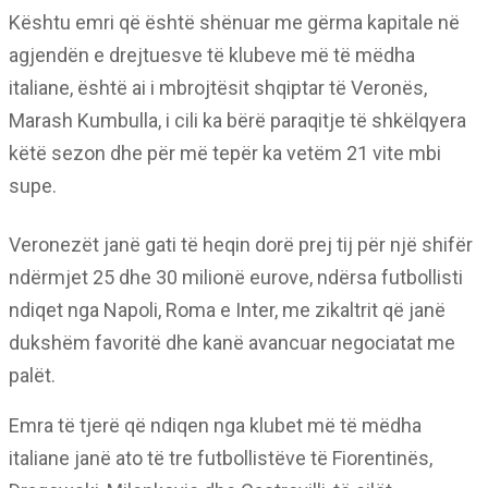
Kështu emri që është shënuar me gërma kapitale në
agjendën e drejtuesve të klubeve më të mëdha
italiane, është ai i mbrojtësit shqiptar të Veronës,
Marash Kumbulla, i cili ka bërë paraqitje të shkëlqyera
këtë sezon dhe për më tepër ka vetëm 21 vite mbi
supe.
Veronezët janë gati të heqin dorë prej tij për një shifër
ndërmjet 25 dhe 30 milionë eurove, ndërsa futbollisti
ndiqet nga Napoli, Roma e Inter, me zikaltrit që janë
dukshëm favoritë dhe kanë avancuar negociatat me
palët.
Emra të tjerë që ndiqen nga klubet më të mëdha
italiane janë ato të tre futbollistëve të Fiorentinës,