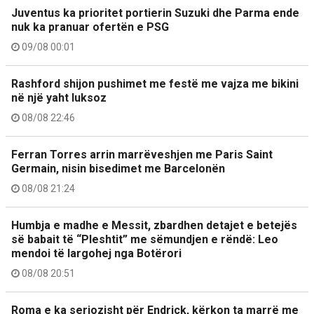
Juventus ka prioritet portierin Suzuki dhe Parma ende
nuk ka pranuar ofertën e PSG
09/08 00:01
Rashford shijon pushimet me festë me vajza me bikini
në një yaht luksoz
08/08 22:46
Ferran Torres arrin marrëveshjen me Paris Saint
Germain, nisin bisedimet me Barcelonën
08/08 21:24
Humbja e madhe e Messit, zbardhen detajet e betejës
së babait të “Pleshtit” me sëmundjen e rëndë: Leo
mendoi të largohej nga Botërori
08/08 20:51
Roma e ka seriozisht për Endrick, kërkon ta marrë me