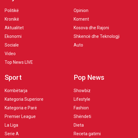
Politikë
Opinion
Kronikë
Koment
Aktualitet
Kosova dhe Rajoni
Ekonomi
Shkencë dhe Teknologji
Sociale
Auto
Video
Top News LIVE
Sport
Pop News
Kombëtarja
Showbiz
Kategoria Superiore
Lifestyle
Kategoria e Parë
Fashion
Premier League
Shëndeti
La Liga
Dieta
Serie A
Receta gatimi