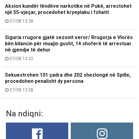
Aksion kundër lëndëve narkotike në Pukë, arrestohet
një 55-vjeçar, procedohet kryeplaku i fshatit
07/08 13:38
Siguria rrugore gjatë sezonit veror/ Rrugorja e Vlorës
bën bilancin për muajin gusht, 14 shoferë të arrestuar
në gjendje të dehur
07/08 13:32
Sekuestrohen 101 çadra dhe 202 shezlongë në Spille,
procedohen penalisht dy persona
07/08 13:28
Na ndiqni: