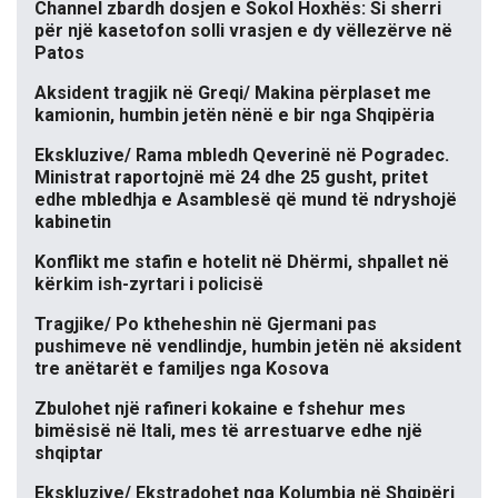
Channel zbardh dosjen e Sokol Hoxhës: Si sherri
për një kasetofon solli vrasjen e dy vëllezërve në
Patos
Aksident tragjik në Greqi/ Makina përplaset me
kamionin, humbin jetën nënë e bir nga Shqipëria
Ekskluzive/ Rama mbledh Qeverinë në Pogradec.
Ministrat raportojnë më 24 dhe 25 gusht, pritet
edhe mbledhja e Asamblesë që mund të ndryshojë
kabinetin
Konflikt me stafin e hotelit në Dhërmi, shpallet në
kërkim ish-zyrtari i policisë
Tragjike/ Po ktheheshin në Gjermani pas
pushimeve në vendlindje, humbin jetën në aksident
tre anëtarët e familjes nga Kosova
Zbulohet një rafineri kokaine e fshehur mes
bimësisë në Itali, mes të arrestuarve edhe një
shqiptar
Ekskluzive/ Ekstradohet nga Kolumbia në Shqipëri