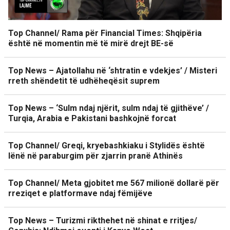
Top Channel/ Rama për Financial Times: Shqipëria
është në momentin më të mirë drejt BE-së
Top News – Ajatollahu në ‘shtratin e vdekjes’ / Misteri
rreth shëndetit të udhëheqësit suprem
Top News – ‘Sulm ndaj njërit, sulm ndaj të gjithëve’ /
Turqia, Arabia e Pakistani bashkojnë forcat
Top Channel/ Greqi, kryebashkiaku i Stylidës është
lënë në paraburgim për zjarrin pranë Athinës
Top Channel/ Meta gjobitet me 567 milionë dollarë për
rreziqet e platformave ndaj fëmijëve
Top News – Turizmi rikthehet në shinat e rritjes/