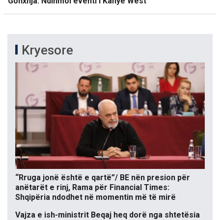
Gonxhja: Ndihmoi eventi i Kanye West
Kryesore
“Rruga jonë është e qartë”/ BE nën presion për
anëtarët e rinj, Rama për Financial Times:
Shqipëria ndodhet në momentin më të mirë
Vajza e ish-ministrit Beqaj heq dorë nga shtetësia