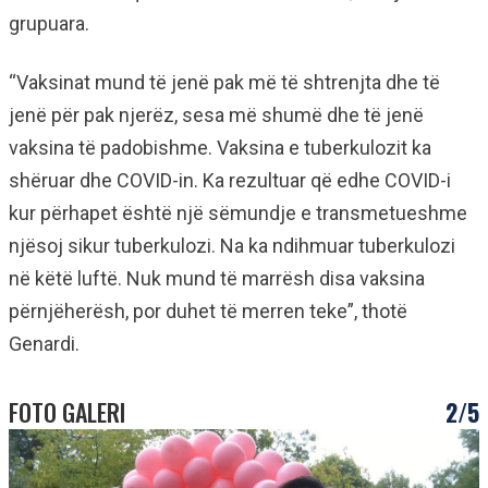
grupuara.
“Vaksinat mund të jenë pak më të shtrenjta dhe të
jenë për pak njerëz, sesa më shumë dhe të jenë
vaksina të padobishme. Vaksina e tuberkulozit ka
shëruar dhe COVID-in. Ka rezultuar që edhe COVID-i
kur përhapet është një sëmundje e transmetueshme
njësoj sikur tuberkulozi. Na ka ndihmuar tuberkulozi
në këtë luftë. Nuk mund të marrësh disa vaksina
përnjëherësh, por duhet të merren teke”, thotë
Genardi.
FOTO GALERI
2/5