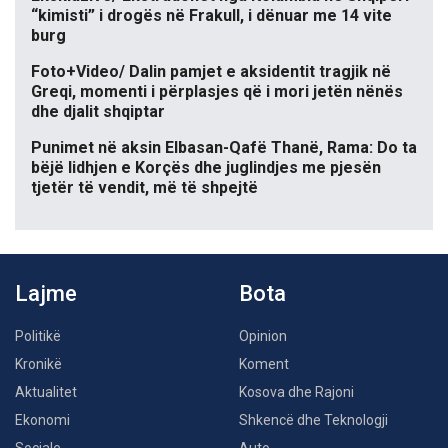
“kimisti” i drogës në Frakull, i dënuar me 14 vite
burg
Foto+Video/ Dalin pamjet e aksidentit tragjik në
Greqi, momenti i përplasjes që i mori jetën nënës
dhe djalit shqiptar
Punimet në aksin Elbasan-Qafë Thanë, Rama: Do ta
bëjë lidhjen e Korçës dhe juglindjes me pjesën
tjetër të vendit, më të shpejtë
Lajme
Bota
Politikë
Opinion
Kronikë
Koment
Aktualitet
Kosova dhe Rajoni
Ekonomi
Shkencë dhe Teknologji
Sociale
Auto