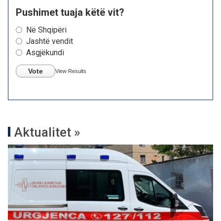
Pushimet tuaja këtë vit?
Në Shqipëri
Jashtë vendit
Asgjëkundi
Vote
View Results
Aktualitet »