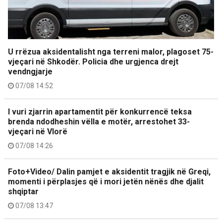
U rrëzua aksidentalisht nga terreni malor, plagoset 75-
vjeçari në Shkodër. Policia dhe urgjenca drejt
vendngjarje
07/08 14:52
I vuri zjarrin apartamentit për konkurrencë teksa
brenda ndodheshin vëlla e motër, arrestohet 33-
vjeçari në Vlorë
07/08 14:26
Foto+Video/ Dalin pamjet e aksidentit tragjik në Greqi,
momenti i përplasjes që i mori jetën nënës dhe djalit
shqiptar
07/08 13:47