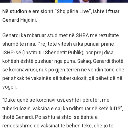
Në studion e emisionit “Shqipëria Live”, ishte i ftuar
Genard Hajdini.
Genardi ka mbaruar studimet në SHBA me rezultate
shumë të mira. Prej tetë vitesh ai ka punuar pranë
ISHP-së (Instituti i Shëndetit Publik), por prej disa
kohësh është pushuar nga puna. Sakaq, Genardi thotë
se koronavirusi, nuk po gjen terren në vendin tonë dhe
për shkak të vaksinës së tuberkulozit, që bëhet që në
vogëli.
“Duke qenë se koronavirusi, është i përafërt me
tuberkulozin, vaksina e saj ka ndihmuar në këtë luftë”,
thotë Genardi. Po ashtu ai shtoi se është e
rëndësishme që vaksinat të bëhen teke, dhe jo të