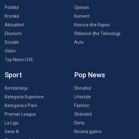
Politikë
Opinion
Kronikë
Koment
Aktualitet
Kosova dhe Rajoni
Ekonomi
Shkencë dhe Teknologji
Sociale
Auto
Video
Top News LIVE
Sport
Pop News
Kombëtarja
Showbiz
Kategoria Superiore
Lifestyle
Kategoria e Parë
Fashion
Premier League
Shëndeti
La Liga
Dieta
Serie A
Receta gatimi