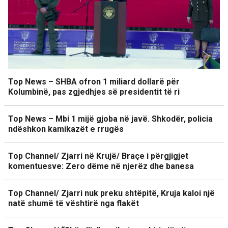
Top News – SHBA ofron 1 miliard dollarë për
Kolumbinë, pas zgjedhjes së presidentit të ri
Top News – Mbi 1 mijë gjoba në javë. Shkodër, policia
ndëshkon kamikazët e rrugës
Top Channel/ Zjarri në Krujë/ Braçe i përgjigjet
komentuesve: Zero dëme në njerëz dhe banesa
Top Channel/ Zjarri nuk preku shtëpitë, Kruja kaloi një
natë shumë të vështirë nga flakët