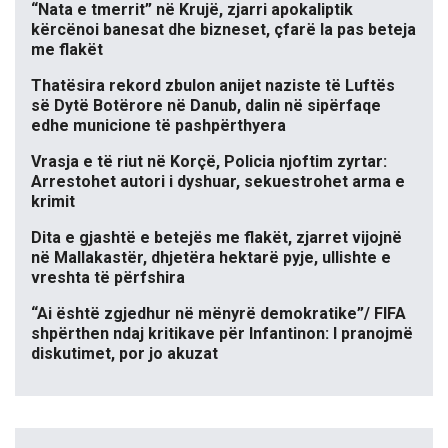
“Nata e tmerrit” në Krujë, zjarri apokaliptik
kërcënoi banesat dhe bizneset, çfarë la pas beteja
me flakët
Thatësira rekord zbulon anijet naziste të Luftës
së Dytë Botërore në Danub, dalin në sipërfaqe
edhe municione të pashpërthyera
Vrasja e të riut në Korçë, Policia njoftim zyrtar:
Arrestohet autori i dyshuar, sekuestrohet arma e
krimit
Dita e gjashtë e betejës me flakët, zjarret vijojnë
në Mallakastër, dhjetëra hektarë pyje, ullishte e
vreshta të përfshira
“Ai është zgjedhur në mënyrë demokratike”/ FIFA
shpërthen ndaj kritikave për Infantinon: I pranojmë
diskutimet, por jo akuzat