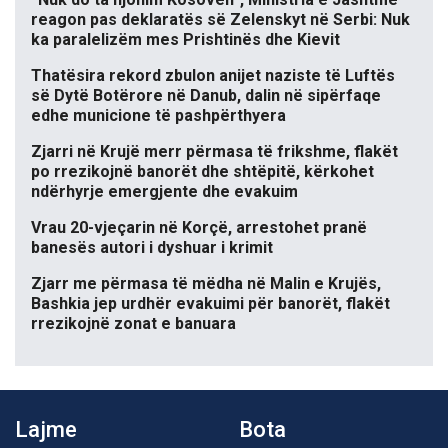
reagon pas deklaratës së Zelenskyt në Serbi: Nuk
ka paralelizëm mes Prishtinës dhe Kievit
Thatësira rekord zbulon anijet naziste të Luftës
së Dytë Botërore në Danub, dalin në sipërfaqe
edhe municione të pashpërthyera
Zjarri në Krujë merr përmasa të frikshme, flakët
po rrezikojnë banorët dhe shtëpitë, kërkohet
ndërhyrje emergjente dhe evakuim
Vrau 20-vjeçarin në Korçë, arrestohet pranë
banesës autori i dyshuar i krimit
Zjarr me përmasa të mëdha në Malin e Krujës,
Bashkia jep urdhër evakuimi për banorët, flakët
rrezikojnë zonat e banuara
Lajme
Bota