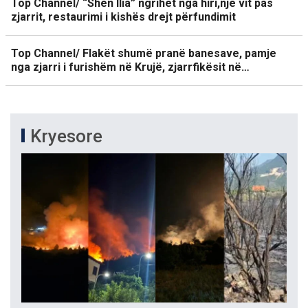
Top Channel/ “Shën Ilia” ngrihet nga hiri,një vit pas
zjarrit, restaurimi i kishës drejt përfundimit
Top Channel/ Flakët shumë pranë banesave, pamje
nga zjarri i furishëm në Krujë, zjarrfikësit në…
Kryesore