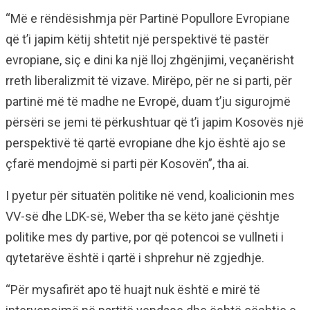
“Më e rëndësishmja për Partinë Popullore Evropiane
që t’i japim këtij shtetit një perspektivë të pastër
evropiane, siç e dini ka një lloj zhgënjimi, veçanërisht
rreth liberalizmit të vizave. Mirëpo, për ne si parti, për
partinë më të madhe ne Evropë, duam t’ju sigurojmë
përsëri se jemi të përkushtuar që t’i japim Kosovës një
perspektivë të qartë evropiane dhe kjo është ajo se
çfarë mendojmë si parti për Kosovën”, tha ai.
I pyetur për situatën politike në vend, koalicionin mes
VV-së dhe LDK-së, Weber tha se këto janë çështje
politike mes dy partive, por që potencoi se vullneti i
qytetarëve është i qartë i shprehur në zgjedhje.
“Për mysafirët apo të huajt nuk është e mirë të