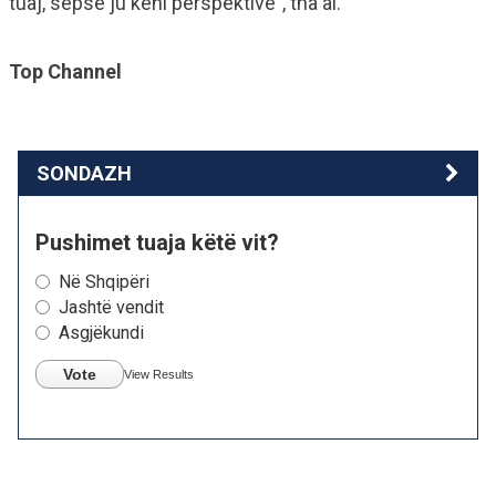
tuaj, sepse ju keni perspektivë”, tha ai.
Top Channel
SONDAZH
Pushimet tuaja këtë vit?
Në Shqipëri
Jashtë vendit
Asgjëkundi
Vote
View Results