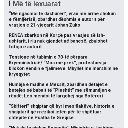
Më të lexuarat
“Më ngacmoi të dashurën”, vrau me armë shokun
e fëmijërisë, zbardhet dëshmia e autorit për
vrasjen e 21-vjeçarit Johan Zuko
RENEA zbarkon në Korçë pas vrasjes së ish-
ushtarit, i riu nuk gjendet në banesë, zbulohet
fotoja e autorit
Tensione në tubimin e 70-të përpara
Kryeministrisë/ “Mos më prek”, protestuesja
bllokon vendin e fjalimeve. Mbyllet me marshim në
kryeqytet
Humbja e madhe e Messit, zbardhen detajet e
betejës së babait të “Pleshtit” me sëmundjen e
rëndë: Leo mendoi të largohej nga Botërori
“Skifteri” shqiptar që hyri mes flakëve, historia e
shqiptarit që rrezikoi jetën për të shpëtuar
shtëpitë në Psatha të Greqisë
“Nuk do ta njohim Kosovën”, Ministria e Jashtme