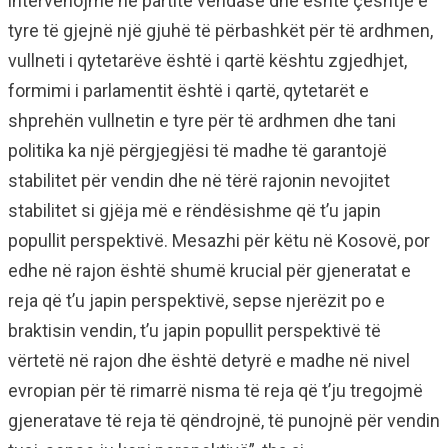
intervenojmë në partitë vendase dhe është çështje e
tyre të gjejnë një gjuhë të përbashkët për të ardhmen,
vullneti i qytetarëve është i qartë kështu zgjedhjet,
formimi i parlamentit është i qartë, qytetarët e
shprehën vullnetin e tyre për të ardhmen dhe tani
politika ka një përgjegjësi të madhe të garantojë
stabilitet për vendin dhe në tërë rajonin nevojitet
stabilitet si gjëja më e rëndësishme që t’u japin
popullit perspektivë. Mesazhi për këtu në Kosovë, por
edhe në rajon është shumë krucial për gjeneratat e
reja që t’u japin perspektivë, sepse njerëzit po e
braktisin vendin, t’u japin popullit perspektivë të
vërtetë në rajon dhe është detyrë e madhe në nivel
evropian për të rimarrë nisma të reja që t’ju tregojmë
gjeneratave të reja të qëndrojnë, të punojnë për vendin