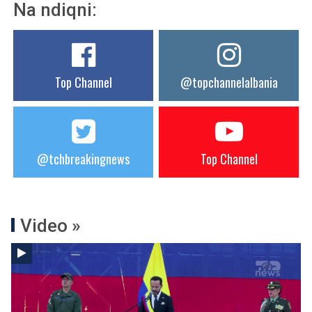
Na ndiqni:
Top Channel
@topchannelalbania
@tchbreakingnews
Top Channel
Video »