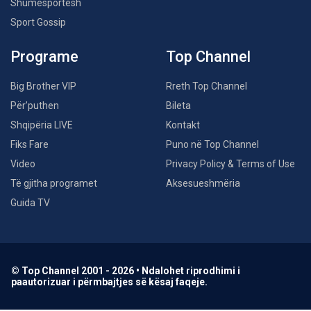
Shumësportësh
Sport Gossip
Programe
Top Channel
Big Brother VIP
Rreth Top Channel
Për’puthen
Bileta
Shqipëria LIVE
Kontakt
Fiks Fare
Puno në Top Channel
Video
Privacy Policy & Terms of Use
Të gjitha programet
Aksesueshmëria
Guida TV
© Top Channel 2001 - 2026 • Ndalohet riprodhimi i
paautorizuar i përmbajtjes së kësaj faqeje.