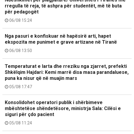
rregulla të reja, të ashpra për studentët, më të buta
për pedagogët
06/08 15:24
Nga pasuri e konfiskuar në hapësirë arti, hapet
ekspozita me punimet e grave artizane në Tiranë
06/08 13:50
Temperaturat e larta dhe rreziku nga zjarret, prefekti
Shkëlqim Hajdari: Kemi marrë disa masa parandaluese,
puna ka nisur që në muajin mars
05/08 17:47
Konsolidohet operatori publik i shërbimeve
mbështetëse shëndetësore, ministrja Sala: Cilësi e
siguri për çdo pacient
05/08 11:24