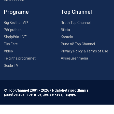
Programe
Top Channel
Big Brother VIP
Rreth Top Channel
Për’puthen
Bileta
Shqipëria LIVE
Kontakt
Fiks Fare
Puno në Top Channel
Video
Privacy Policy & Terms of Use
Të gjitha programet
Aksesueshmëria
Guida TV
© Top Channel 2001 - 2026 • Ndalohet riprodhimi i
paautorizuar i përmbajtjes së kësaj faqeje.