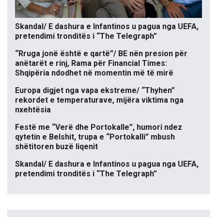
Skandal/ E dashura e Infantinos u pagua nga UEFA,
pretendimi tronditës i “The Telegraph”
“Rruga jonë është e qartë”/ BE nën presion për
anëtarët e rinj, Rama për Financial Times:
Shqipëria ndodhet në momentin më të mirë
Europa digjet nga vapa ekstreme/ “Thyhen”
rekordet e temperaturave, mijëra viktima nga
nxehtësia
Festë me “Verë dhe Portokalle”, humori ndez
qytetin e Belshit, trupa e “Portokalli” mbush
shëtitoren buzë liqenit
Skandal/ E dashura e Infantinos u pagua nga UEFA,
pretendimi tronditës i “The Telegraph”