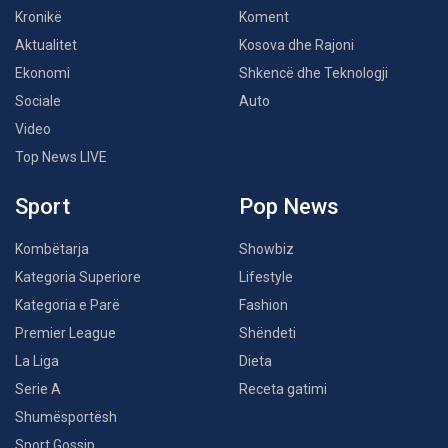
Kronikë
Koment
Aktualitet
Kosova dhe Rajoni
Ekonomi
Shkencë dhe Teknologji
Sociale
Auto
Video
Top News LIVE
Sport
Pop News
Kombëtarja
Showbiz
Kategoria Superiore
Lifestyle
Kategoria e Parë
Fashion
Premier League
Shëndeti
La Liga
Dieta
Serie A
Receta gatimi
Shumësportësh
Sport Gossip