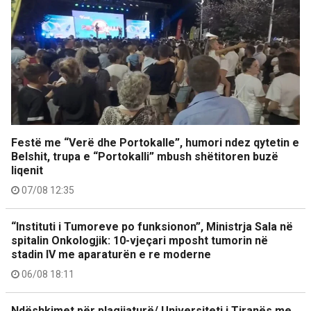
Festë me “Verë dhe Portokalle”, humori ndez qytetin e
Belshit, trupa e “Portokalli” mbush shëtitoren buzë
liqenit
07/08 12:35
“Instituti i Tumoreve po funksionon”, Ministrja Sala në
spitalin Onkologjik: 10-vjeçari mposht tumorin në
stadin IV me aparaturën e re moderne
06/08 18:11
Ndëshkimet për plagjiaturë/ Universiteti i Tiranës me