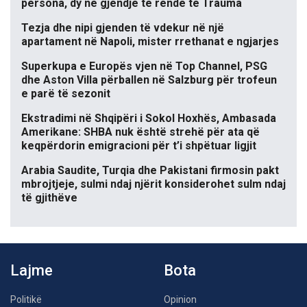
persona, dy në gjendje të rëndë te Trauma
Tezja dhe nipi gjenden të vdekur në një
apartament në Napoli, mister rrethanat e ngjarjes
Superkupa e Europës vjen në Top Channel, PSG
dhe Aston Villa përballen në Salzburg për trofeun
e parë të sezonit
Ekstradimi në Shqipëri i Sokol Hoxhës, Ambasada
Amerikane: SHBA nuk është strehë për ata që
keqpërdorin emigracioni për t’i shpëtuar ligjit
Arabia Saudite, Turqia dhe Pakistani firmosin pakt
mbrojtjeje, sulmi ndaj njërit konsiderohet sulm ndaj
të gjithëve
Lajme
Bota
Politikë
Opinion