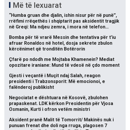
Më të lexuarat
“Humba gruan dhe djalin, ishin nisur për në punë”,
rrëfimi rrëqethës i shqiptarit pas aksidentit tragjik
në Greqi: Ma ndjeu zemra, i mora në telefon…
Bomba për të vrarë Messin dhe tentativa për t’iu
afruar Ronaldos në hotel, dosja sekrete zbulon
kërcënimet që tronditën Botërorin
Çfarë po ndodh me Mojtaba Khamenein? Mediat
opozitare iraniane: Mund të vdesë në çdo moment
Gjesti i veçantë i Muçit ndaj Salah, reagon
presidenti i Trabzonsporit: Më emocionoi, e
falënderoj publikisht
Negociatat e dështuara në Kosovë, zbulohen
prapaskenat. LDK kërkon Presidentin për Vjosa
Osmanin, Kurti i ofron vetëm ministri
Aksident pranë Malit të Tomorrit/ Makinës nuk i
punuan frenat dhe doli nga rruga, plagosen 7