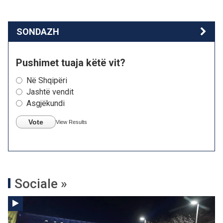
SONDAZH
Pushimet tuaja këtë vit?
Në Shqipëri
Jashtë vendit
Asgjëkundi
Vote
View Results
Sociale »