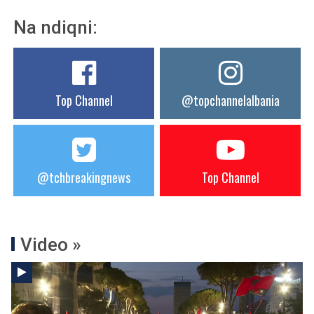
Na ndiqni:
Top Channel
@topchannelalbania
@tchbreakingnews
Top Channel
Video »