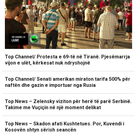
Top Channel/ Protesta e 69-të në Tiranë. Pjesëmarrja
vijon e ulët, kërkesat nuk ndryshojnë
Top Channel/ Senati amerikan miraton tarifa 500% për
naftën dhe gazin e importuar nga Rusia
Top News – Zelensky viziton për herë të parë Serbinë.
Takime me Vuçiçin në një moment delikat
Top News – Skadon afati Kushtetues. Por, Kuvendi i
Kosovën shtyn sërish seancën