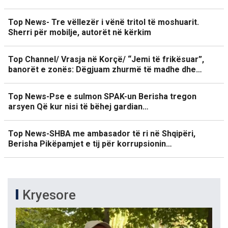
Top News- Tre vëllezër i vënë tritol të moshuarit.
Sherri për mobilje, autorët në kërkim
Top Channel/ Vrasja në Korçë/ “Jemi të frikësuar”,
banorët e zonës: Dëgjuam zhurmë të madhe dhe…
Top News-Pse e sulmon SPAK-un Berisha tregon
arsyen Që kur nisi të bëhej gardian…
Top News-SHBA me ambasador të ri në Shqipëri,
Berisha Pikëpamjet e tij për korrupsionin…
Kryesore