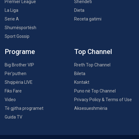
Premier League
Shëndeti
La Liga
Dieta
Serie A
Receta gatimi
Shumësportësh
Sport Gossip
Programe
Top Channel
Big Brother VIP
Rreth Top Channel
Për’puthen
Bileta
Shqipëria LIVE
Kontakt
Fiks Fare
Puno në Top Channel
Video
Privacy Policy & Terms of Use
Të gjitha programet
Aksesueshmëria
Guida TV