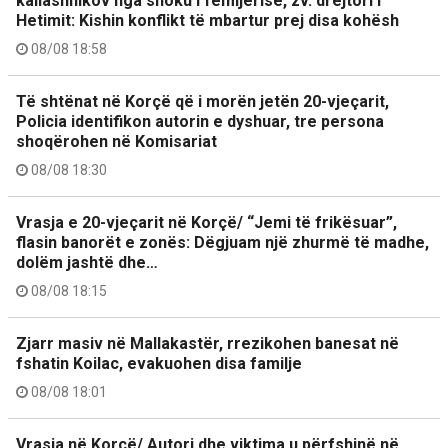
kallashnikov nga shoku i fëmijërisë, zv. drejtori i
Hetimit: Kishin konflikt të mbartur prej disa kohësh
08/08 18:58
Të shtënat në Korçë që i morën jetën 20-vjeçarit,
Policia identifikon autorin e dyshuar, tre persona
shoqërohen në Komisariat
08/08 18:30
Vrasja e 20-vjeçarit në Korçë/ “Jemi të frikësuar”,
flasin banorët e zonës: Dëgjuam një zhurmë të madhe,
dolëm jashtë dhe…
08/08 18:15
Zjarr masiv në Mallakastër, rrezikohen banesat në
fshatin Koilac, evakuohen disa familje
08/08 18:01
Vrasja në Korçë/ Autori dhe viktima u përfshinë në