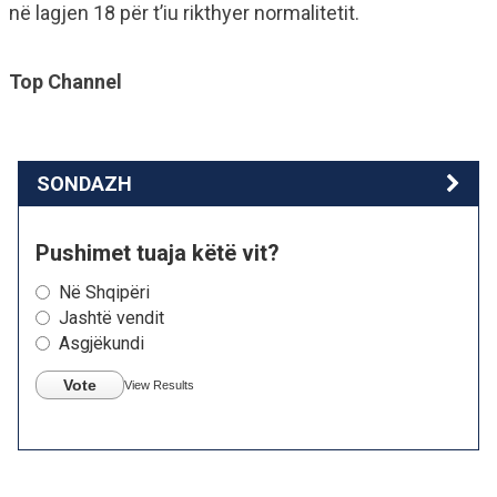
në lagjen 18 për t’iu rikthyer normalitetit.
Top Channel
SONDAZH
Pushimet tuaja këtë vit?
Në Shqipëri
Jashtë vendit
Asgjëkundi
Vote
View Results