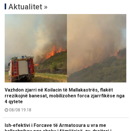
Aktualitet »
Vazhdon zjarri në Koilacin të Mallakastrës, flakët
rrezikojnë banesat, mobilizohen forca zjarrfikëse nga
4 qytete
08/08 19:18
Ish-efektivi i Forcave të Armatosura u vra me