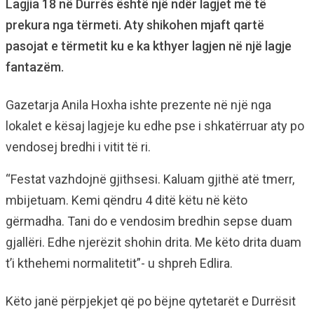
Lagjia 18 në Durrës është një ndër lagjet më të
prekura nga tërmeti. Aty shikohen mjaft qartë
pasojat e tërmetit ku e ka kthyer lagjen në një lagje
fantazëm.
Gazetarja Anila Hoxha ishte prezente në një nga
lokalet e kësaj lagjeje ku edhe pse i shkatërruar aty po
vendosej bredhi i vitit të ri.
“Festat vazhdojnë gjithsesi. Kaluam gjithë atë tmerr,
mbijetuam. Kemi qëndru 4 ditë këtu në këto
gërmadha. Tani do e vendosim bredhin sepse duam
gjallëri. Edhe njerëzit shohin drita. Me këto drita duam
t’i kthehemi normalitetit”- u shpreh Edlira.
Këto janë përpjekjet që po bëjne qytetarët e Durrësit