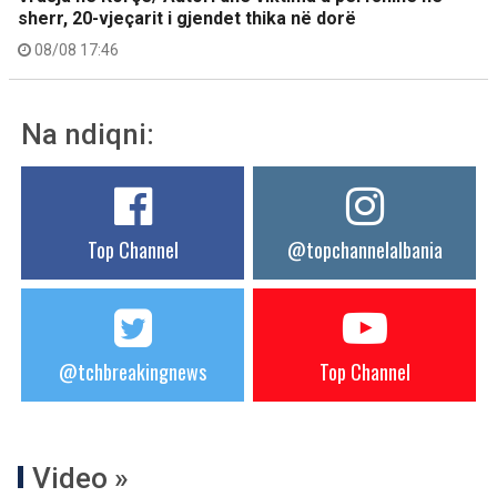
sherr, 20-vjeçarit i gjendet thika në dorë
08/08 17:46
Na ndiqni:
Top Channel
@topchannelalbania
@tchbreakingnews
Top Channel
Video »