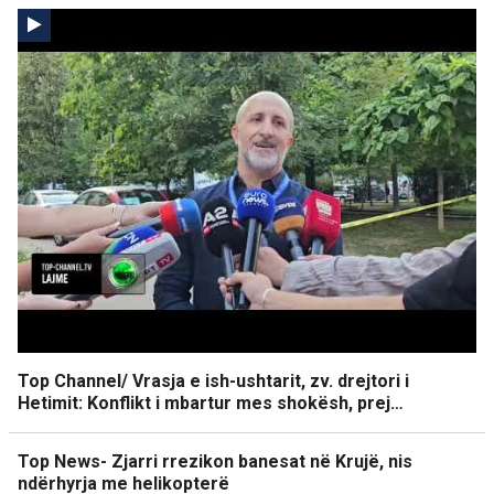
Top Channel/ Vrasja e ish-ushtarit, zv. drejtori i
Hetimit: Konflikt i mbartur mes shokësh, prej…
Top News- Zjarri rrezikon banesat në Krujë, nis
ndërhyrja me helikopterë