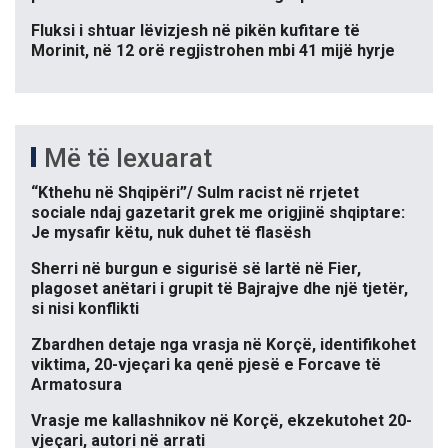
Fluksi i shtuar lëvizjesh në pikën kufitare të
Morinit, në 12 orë regjistrohen mbi 41 mijë hyrje
Më të lexuarat
“Kthehu në Shqipëri”/ Sulm racist në rrjetet
sociale ndaj gazetarit grek me origjinë shqiptare:
Je mysafir këtu, nuk duhet të flasësh
Sherri në burgun e sigurisë së lartë në Fier,
plagoset anëtari i grupit të Bajrajve dhe një tjetër,
si nisi konflikti
Zbardhen detaje nga vrasja në Korçë, identifikohet
viktima, 20-vjeçari ka qenë pjesë e Forcave të
Armatosura
Vrasje me kallashnikov në Korçë, ekzekutohet 20-
vjeçari, autori në arrati