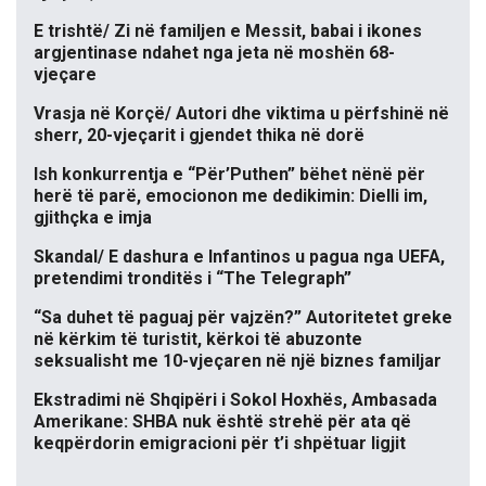
E trishtë/ Zi në familjen e Messit, babai i ikones
argjentinase ndahet nga jeta në moshën 68-
vjeçare
Vrasja në Korçë/ Autori dhe viktima u përfshinë në
sherr, 20-vjeçarit i gjendet thika në dorë
Ish konkurrentja e “Për’Puthen” bëhet nënë për
herë të parë, emocionon me dedikimin: Dielli im,
gjithçka e imja
Skandal/ E dashura e Infantinos u pagua nga UEFA,
pretendimi tronditës i “The Telegraph”
“Sa duhet të paguaj për vajzën?” Autoritetet greke
në kërkim të turistit, kërkoi të abuzonte
seksualisht me 10-vjeçaren në një biznes familjar
Ekstradimi në Shqipëri i Sokol Hoxhës, Ambasada
Amerikane: SHBA nuk është strehë për ata që
keqpërdorin emigracioni për t’i shpëtuar ligjit