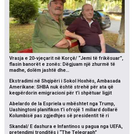
Vrasja e 20-vjeçarit në Korçë/ “Jemi të frikësuar”,
flasin banorët e zonës: Dëgjuam një zhurmë të
madhe, dolëm jashtë dhe…
Ekstradimi në Shqipëri i Sokol Hoxhës, Ambasada
Amerikane: SHBA nuk është strehë për ata që
keqpërdorin emigracioni për t’i shpëtuar ligjit
Abelardo de la Espriela u mbështet nga Trump,
Uashingtoni planifikon t’i ofrojë 1 miliard dollarë
Kolumbisë pas zgjedhjes së presidentit të ri
Skandal/ E dashura e Infantinos u pagua nga UEFA,
pretendimi tronditës i “The Telegraph”