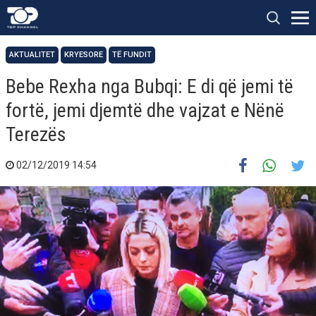
AKTUALITET
KRYESORE
TË FUNDIT
Bebe Rexha nga Bubqi: E di që jemi të
fortë, jemi djemtë dhe vajzat e Nënë
Terezës
02/12/2019 14:54