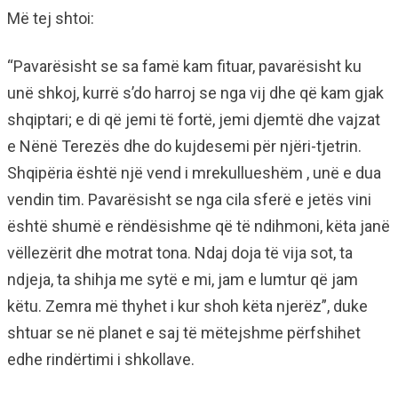
Më tej shtoi:
“Pavarësisht se sa famë kam fituar, pavarësisht ku
unë shkoj, kurrë s’do harroj se nga vij dhe që kam gjak
shqiptari; e di që jemi të fortë, jemi djemtë dhe vajzat
e Nënë Terezës dhe do kujdesemi për njëri-tjetrin.
Shqipëria është një vend i mrekullueshëm , unë e dua
vendin tim. Pavarësisht se nga cila sferë e jetës vini
është shumë e rëndësishme që të ndihmoni, këta janë
vëllezërit dhe motrat tona. Ndaj doja të vija sot, ta
ndjeja, ta shihja me sytë e mi, jam e lumtur që jam
këtu. Zemra më thyhet i kur shoh këta njerëz”, duke
shtuar se në planet e saj të mëtejshme përfshihet
edhe rindërtimi i shkollave.