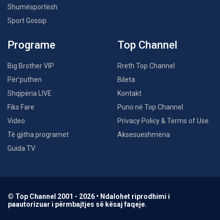
Shumësportësh
Sport Gossip
Programe
Top Channel
Big Brother VIP
Rreth Top Channel
Për’puthen
Bileta
Shqipëria LIVE
Kontakt
Fiks Fare
Puno në Top Channel
Video
Privacy Policy & Terms of Use
Të gjitha programet
Aksesueshmëria
Guida TV
© Top Channel 2001 - 2026 • Ndalohet riprodhimi i
paautorizuar i përmbajtjes së kësaj faqeje.