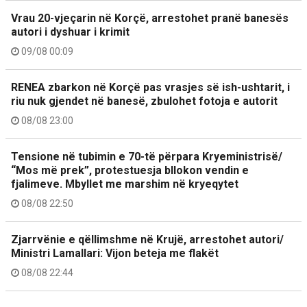
Vrau 20-vjeçarin në Korçë, arrestohet pranë banesës
autori i dyshuar i krimit
09/08 00:09
RENEA zbarkon në Korçë pas vrasjes së ish-ushtarit, i
riu nuk gjendet në banesë, zbulohet fotoja e autorit
08/08 23:00
Tensione në tubimin e 70-të përpara Kryeministrisë/
“Mos më prek”, protestuesja bllokon vendin e
fjalimeve. Mbyllet me marshim në kryeqytet
08/08 22:50
Zjarrvënie e qëllimshme në Krujë, arrestohet autori/
Ministri Lamallari: Vijon beteja me flakët
08/08 22:44