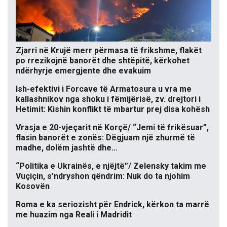
Zjarri në Krujë merr përmasa të frikshme, flakët
po rrezikojnë banorët dhe shtëpitë, kërkohet
ndërhyrje emergjente dhe evakuim
Ish-efektivi i Forcave të Armatosura u vra me
kallashnikov nga shoku i fëmijërisë, zv. drejtori i
Hetimit: Kishin konflikt të mbartur prej disa kohësh
Vrasja e 20-vjeçarit në Korçë/ “Jemi të frikësuar”,
flasin banorët e zonës: Dëgjuam një zhurmë të
madhe, dolëm jashtë dhe…
“Politika e Ukrainës, e njëjtë”/ Zelensky takim me
Vuçiçin, s’ndryshon qëndrim: Nuk do ta njohim
Kosovën
Roma e ka seriozisht për Endrick, kërkon ta marrë
me huazim nga Reali i Madridit