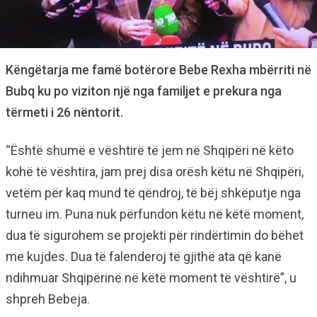
Këngëtarja me famë botërore Bebe Rexha mbërriti në
Bubq ku po viziton një nga familjet e prekura nga
tërmeti i 26 nëntorit.
“Është shumë e vështirë të jem në Shqipëri në këto
kohë të vështira, jam prej disa orësh këtu në Shqipëri,
vetëm për kaq mund të qëndroj, të bëj shkëputje nga
turneu im. Puna nuk përfundon këtu në këtë moment,
dua të sigurohem se projekti për rindërtimin do bëhet
me kujdes. Dua të falenderoj të gjithë ata që kanë
ndihmuar Shqipërinë në këtë moment të vështirë”, u
shpreh Bebeja.