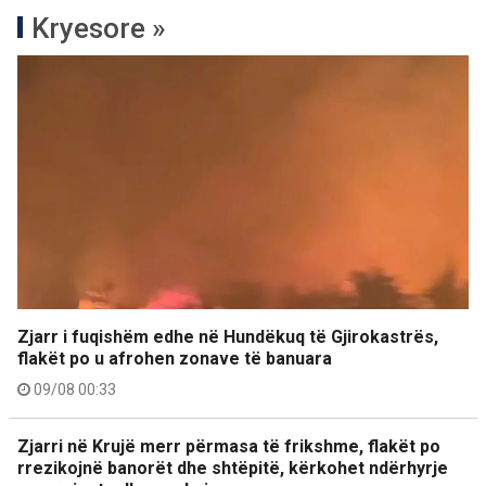
Kryesore »
Zjarr i fuqishëm edhe në Hundëkuq të Gjirokastrës,
flakët po u afrohen zonave të banuara
09/08 00:33
Zjarri në Krujë merr përmasa të frikshme, flakët po
rrezikojnë banorët dhe shtëpitë, kërkohet ndërhyrje