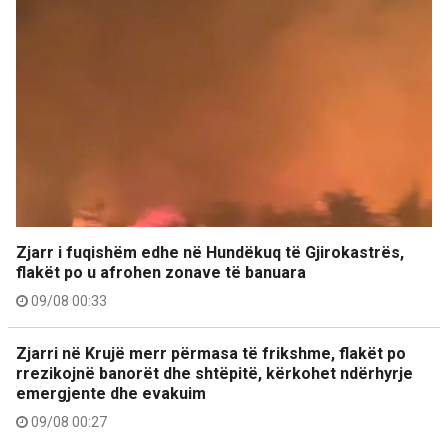
Zjarr i fuqishëm edhe në Hundëkuq të Gjirokastrës,
flakët po u afrohen zonave të banuara
09/08 00:33
Zjarri në Krujë merr përmasa të frikshme, flakët po
rrezikojnë banorët dhe shtëpitë, kërkohet ndërhyrje
emergjente dhe evakuim
09/08 00:27