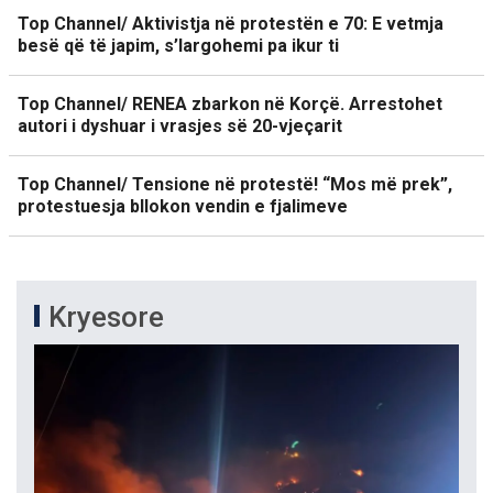
Top Channel/ Aktivistja në protestën e 70: E vetmja
besë që të japim, s’largohemi pa ikur ti
Top Channel/ RENEA zbarkon në Korçë. Arrestohet
autori i dyshuar i vrasjes së 20-vjeçarit
Top Channel/ Tensione në protestë! “Mos më prek”,
protestuesja bllokon vendin e fjalimeve
Kryesore