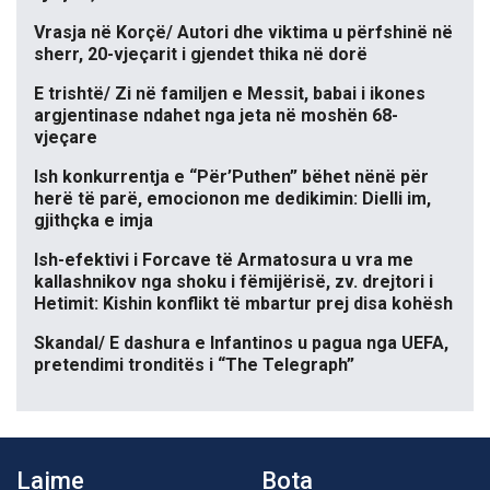
Vrasja në Korçë/ Autori dhe viktima u përfshinë në
sherr, 20-vjeçarit i gjendet thika në dorë
E trishtë/ Zi në familjen e Messit, babai i ikones
argjentinase ndahet nga jeta në moshën 68-
vjeçare
Ish konkurrentja e “Për’Puthen” bëhet nënë për
herë të parë, emocionon me dedikimin: Dielli im,
gjithçka e imja
Ish-efektivi i Forcave të Armatosura u vra me
kallashnikov nga shoku i fëmijërisë, zv. drejtori i
Hetimit: Kishin konflikt të mbartur prej disa kohësh
Skandal/ E dashura e Infantinos u pagua nga UEFA,
pretendimi tronditës i “The Telegraph”
Lajme
Bota