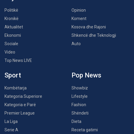
Politikë
Opinion
Kronikë
Koment
Aktualitet
Kosova dhe Rajoni
Ekonomi
Shkencë dhe Teknologji
Sociale
Auto
Video
Top News LIVE
Sport
Pop News
Kombëtarja
Showbiz
Kategoria Superiore
Lifestyle
Kategoria e Parë
Fashion
Premier League
Shëndeti
La Liga
Dieta
Serie A
Receta gatimi