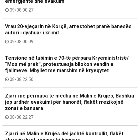
emergjente dhe evakuim
09/08 00:27
Vrau 20-vjeçarin në Korçë, arrestohet pranë banesës
autori i dyshuar i krimit
09/08 00:09
Tensione në tubimin e 70-të përpara Kryeministrisë/
“Mos më prek”, protestuesja bllokon vendin e
fjalimeve. Mbyllet me marshim në kryeqytet
08/08 22:50
Zjarr me përmasa të mëdha në Malin e Krujës, Bashkia
jep urdhër evakuimi për banorët, flakët rrezikojnë
zonat e banuara
08/08 22:27
Zjarri në Malin e Krujës del jashtë kontrollit, flakët
zbresin drejt zonave të banuara