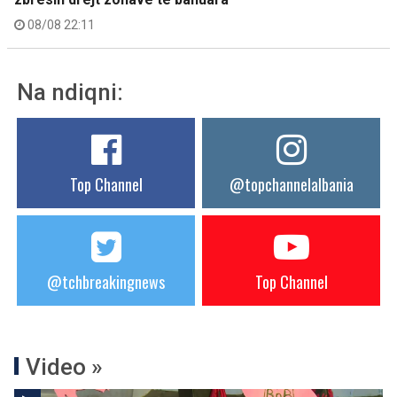
08/08 22:11
Na ndiqni:
Top Channel
@topchannelalbania
@tchbreakingnews
Top Channel
Video »