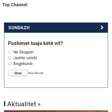
Top Channel
SONDAZH
Pushimet tuaja këtë vit?
Në Shqipëri
Jashtë vendit
Asgjëkundi
Vote
View Results
Aktualitet »