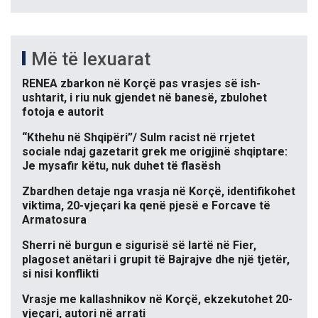
Më të lexuarat
RENEA zbarkon në Korçë pas vrasjes së ish-
ushtarit, i riu nuk gjendet në banesë, zbulohet
fotoja e autorit
“Kthehu në Shqipëri”/ Sulm racist në rrjetet
sociale ndaj gazetarit grek me origjinë shqiptare:
Je mysafir këtu, nuk duhet të flasësh
Zbardhen detaje nga vrasja në Korçë, identifikohet
viktima, 20-vjeçari ka qenë pjesë e Forcave të
Armatosura
Sherri në burgun e sigurisë së lartë në Fier,
plagoset anëtari i grupit të Bajrajve dhe një tjetër,
si nisi konflikti
Vrasje me kallashnikov në Korçë, ekzekutohet 20-
vjeçari, autori në arrati