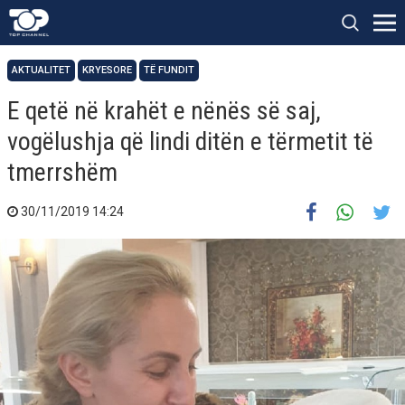
AKTUALITET
KRYESORE
TË FUNDIT
E qetë në krahët e nënës së saj,
vogëlushja që lindi ditën e tërmetit të
tmerrshëm
30/11/2019 14:24