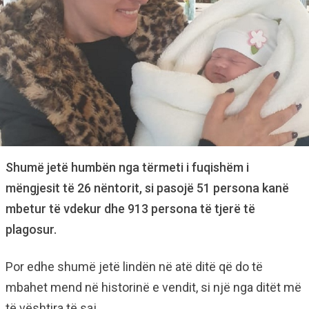
Shumë jetë humbën nga tërmeti i fuqishëm i
mëngjesit të 26 nëntorit, si pasojë 51 persona kanë
mbetur të vdekur dhe 913 persona të tjerë të
plagosur.
Por edhe shumë jetë lindën në atë ditë që do të
mbahet mend në historinë e vendit, si një nga ditët më
të vështira të saj.