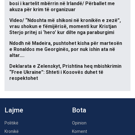
bosi i kartelit mbërrin në Irlandë/ Përballet me
akuza për krim të organizuar
Video/ “Ndoshta më shikoni në kronikën e zezë”,
vrau shokun e fëmijërisë, momenti kur Kristjan
Sterjo pritej si ‘hero’ kur dilte nga paraburgimi
Ndodh në Madeira, pushtohet kisha për martesën
e Ronaldos me Georginës, por nuk ishin ata në
altar….
Deklarata e Zelenskyt, Prishtina heq mbishkrimin
“Free Ukraine”: Shteti i Kosovës duhet të
respektohet
Lajme
Bota
Politikë
Opinion
Kronikë
Koment