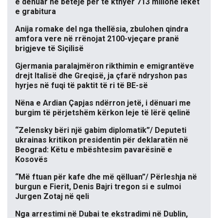
e dënuar në betejë për të kthyer 713 milionë lekët
e grabitura
Anija romake del nga thellësia, zbulohen qindra
amfora vere në rrënojat 2100-vjeçare pranë
brigjeve të Siçilisë
Gjermania paralajmëron rikthimin e emigrantëve
drejt Italisë dhe Greqisë, ja çfarë ndryshon pas
hyrjes në fuqi të paktit të ri të BE-së
Nëna e Ardian Çapjas ndërron jetë, i dënuari me
burgim të përjetshëm kërkon leje të lërë qelinë
“Zelensky bëri një gabim diplomatik”/ Deputeti
ukrainas kritikon presidentin për deklaratën në
Beograd: Këtu e mbështesim pavarësinë e
Kosovës
“Më ftuan për kafe dhe më qëlluan”/ Përleshja në
burgun e Fierit, Denis Bajri tregon si e sulmoi
Jurgen Zotaj në qeli
Nga arrestimi në Dubai te ekstradimi në Dublin,