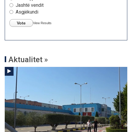
Jashtë vendit
Asgjëkundi
Vote
View Results
Aktualitet »