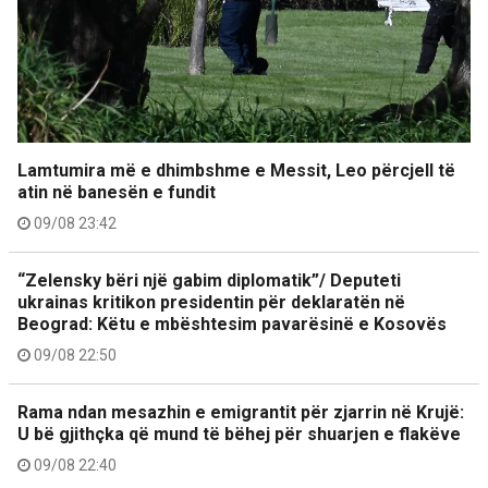
Lamtumira më e dhimbshme e Messit, Leo përcjell të
atin në banesën e fundit
09/08 23:42
“Zelensky bëri një gabim diplomatik”/ Deputeti
ukrainas kritikon presidentin për deklaratën në
Beograd: Këtu e mbështesim pavarësinë e Kosovës
09/08 22:50
Rama ndan mesazhin e emigrantit për zjarrin në Krujë:
U bë gjithçka që mund të bëhej për shuarjen e flakëve
09/08 22:40