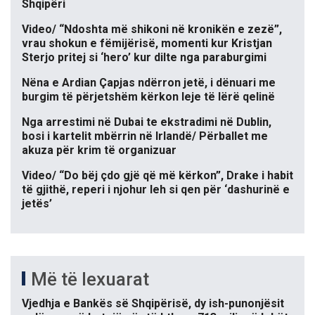
Shqipëri
Video/ “Ndoshta më shikoni në kronikën e zezë”,
vrau shokun e fëmijërisë, momenti kur Kristjan
Sterjo pritej si ‘hero’ kur dilte nga paraburgimi
Nëna e Ardian Çapjas ndërron jetë, i dënuari me
burgim të përjetshëm kërkon leje të lërë qelinë
Nga arrestimi në Dubai te ekstradimi në Dublin,
bosi i kartelit mbërrin në Irlandë/ Përballet me
akuza për krim të organizuar
Video/ “Do bëj çdo gjë që më kërkon”, Drake i habit
të gjithë, reperi i njohur leh si qen për ‘dashurinë e
jetës’
Më të lexuarat
Vjedhja e Bankës së Shqipërisë, dy ish-punonjësit