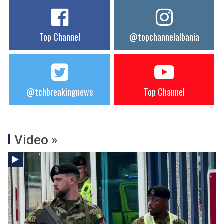
Top Channel
@topchannelalbania
@tchbreakingnews
Top Channel
Video »