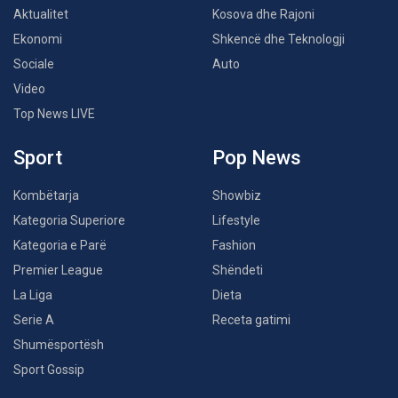
Aktualitet
Kosova dhe Rajoni
Ekonomi
Shkencë dhe Teknologji
Sociale
Auto
Video
Top News LIVE
Sport
Pop News
Kombëtarja
Showbiz
Kategoria Superiore
Lifestyle
Kategoria e Parë
Fashion
Premier League
Shëndeti
La Liga
Dieta
Serie A
Receta gatimi
Shumësportësh
Sport Gossip