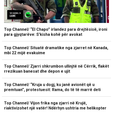
Top Channel/ “El Chapo” irlandez para drejtësisë, ironi
para gjyqtarëve: S’kisha kohë për avokat
Top Channel/ Situatë dramatike nga zjarret në Kanada,
mbi 22 mijë evakuime
Top Channel/ Zjarri shkrumbon ullinjtë në Cërrik, flakët
rrezikuan banesat dhe depon e ujit
Top Channel/ “Kruja u dogj, ku janë avionët që u
premtuan”, protestuesit: Rama, do të të marrë deti
Top Channel/ Vijon frika nga zjarri në Krujë,
riaktivizohet një vatër! Ndërhyn ushtria me helikopter