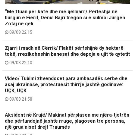
“Më ftuan për kafe dhe më qëlluan”/ Përleshja në
burgun e Fierit, Denis Bajri tregon si e sulmoi Jurgen
Zotaj në qeli
09/08 22:15
Zjarri i madh në Cërrik/ Flakët përfshijnë dy hektarë
tokë, rrezikoheshin banesat dhe depoja e ujit të qytetit
09/08 22:10
Video/ Tubimi zhvendoset para ambasadës serbe dhe
asaj ukrainase, protestuesit thirrje jashtë godinave:
UÇK, UÇK
09/08 21:58
Aksident në Krujë/ Makinat përplasen me njëra-tjetrën
dhe përfundojnë jashtë rruge, plagosen tre persona,
një grua niset drejt Traumës