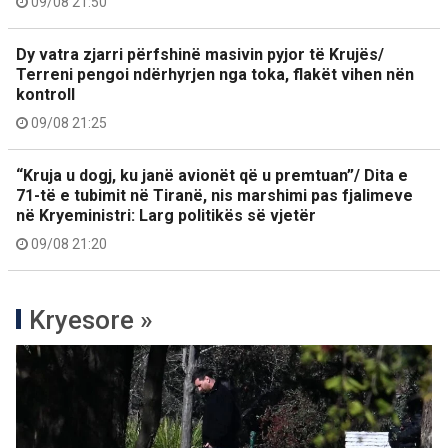
09/08 21:50
Dy vatra zjarri përfshinë masivin pyjor të Krujës/
Terreni pengoi ndërhyrjen nga toka, flakët vihen nën
kontroll
09/08 21:25
“Kruja u dogj, ku janë avionët që u premtuan”/ Dita e
71-të e tubimit në Tiranë, nis marshimi pas fjalimeve
në Kryeministri: Larg politikës së vjetër
09/08 21:20
Kryesore »