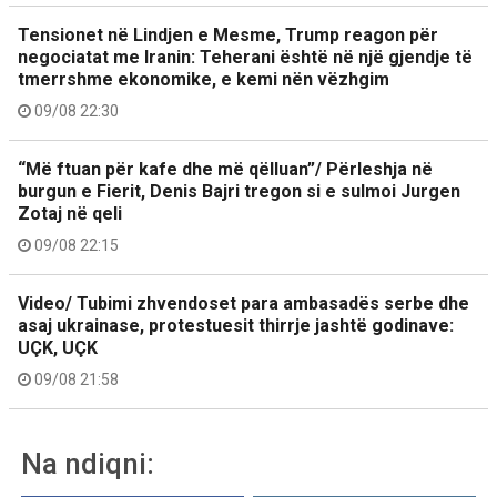
Tensionet në Lindjen e Mesme, Trump reagon për
negociatat me Iranin: Teherani është në një gjendje të
tmerrshme ekonomike, e kemi nën vëzhgim
09/08 22:30
“Më ftuan për kafe dhe më qëlluan”/ Përleshja në
burgun e Fierit, Denis Bajri tregon si e sulmoi Jurgen
Zotaj në qeli
09/08 22:15
Video/ Tubimi zhvendoset para ambasadës serbe dhe
asaj ukrainase, protestuesit thirrje jashtë godinave:
UÇK, UÇK
09/08 21:58
Na ndiqni: