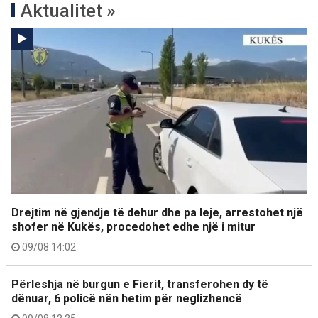
Aktualitet »
Drejtim në gjendje të dehur dhe pa leje, arrestohet një
shofer në Kukës, procedohet edhe një i mitur
09/08 14:02
Përleshja në burgun e Fierit, transferohen dy të
dënuar, 6 policë nën hetim për neglizhencë