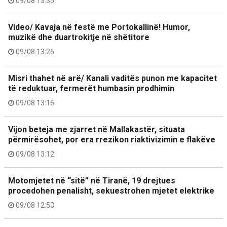
09/08 13:35
Video/ Kavaja në festë me Portokallinë! Humor,
muzikë dhe duartrokitje në shëtitore
09/08 13:26
Misri thahet në arë/ Kanali vaditës punon me kapacitet
të reduktuar, fermerët humbasin prodhimin
09/08 13:16
Vijon beteja me zjarret në Mallakastër, situata
përmirësohet, por era rrezikon riaktivizimin e flakëve
09/08 13:12
Motomjetet në “sitë” në Tiranë, 19 drejtues
procedohen penalisht, sekuestrohen mjetet elektrike
09/08 12:53