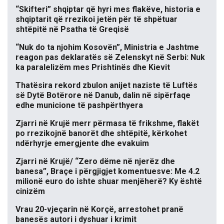
“Skifteri” shqiptar që hyri mes flakëve, historia e
shqiptarit që rrezikoi jetën për të shpëtuar
shtëpitë në Psatha të Greqisë
“Nuk do ta njohim Kosovën”, Ministria e Jashtme
reagon pas deklaratës së Zelenskyt në Serbi: Nuk
ka paralelizëm mes Prishtinës dhe Kievit
Thatësira rekord zbulon anijet naziste të Luftës
së Dytë Botërore në Danub, dalin në sipërfaqe
edhe municione të pashpërthyera
Zjarri në Krujë merr përmasa të frikshme, flakët
po rrezikojnë banorët dhe shtëpitë, kërkohet
ndërhyrje emergjente dhe evakuim
Zjarri në Krujë/ “Zero dëme në njerëz dhe
banesa”, Braçe i përgjigjet komentuesve: Me 4.2
milionë euro do ishte shuar menjëherë? Ky është
cinizëm
Vrau 20-vjeçarin në Korçë, arrestohet pranë
banesës autori i dyshuar i krimit