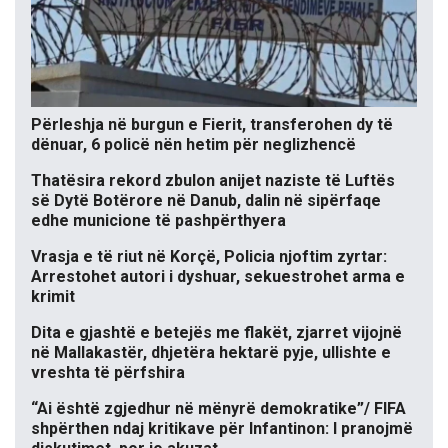
Përleshja në burgun e Fierit, transferohen dy të
dënuar, 6 policë nën hetim për neglizhencë
Thatësira rekord zbulon anijet naziste të Luftës
së Dytë Botërore në Danub, dalin në sipërfaqe
edhe municione të pashpërthyera
Vrasja e të riut në Korçë, Policia njoftim zyrtar:
Arrestohet autori i dyshuar, sekuestrohet arma e
krimit
Dita e gjashtë e betejës me flakët, zjarret vijojnë
në Mallakastër, dhjetëra hektarë pyje, ullishte e
vreshta të përfshira
“Ai është zgjedhur në mënyrë demokratike”/ FIFA
shpërthen ndaj kritikave për Infantinon: I pranojmë