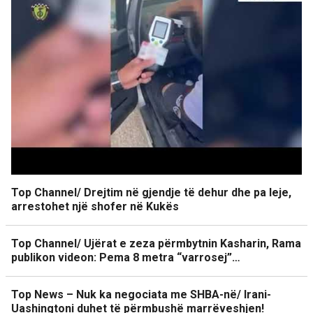
Top Channel/ Drejtim në gjendje të dehur dhe pa leje,
arrestohet një shofer në Kukës
Top Channel/ Ujërat e zeza përmbytnin Kasharin, Rama
publikon videon: Pema 8 metra “varrosej”…
Top News – Nuk ka negociata me SHBA-në/ Irani-
Uashingtoni duhet të përmbushë marrëveshjen!