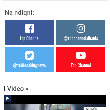
Na ndiqni:
Top Channel
@topchannelalbania
@tchbreakingnews
Top Channel
Video »