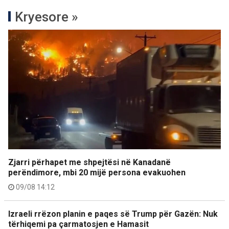
Kryesore »
Zjarri përhapet me shpejtësi në Kanadanë
perëndimore, mbi 20 mijë persona evakuohen
09/08 14:12
Izraeli rrëzon planin e paqes së Trump për Gazën: Nuk
tërhiqemi pa çarmatosjen e Hamasit