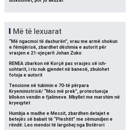
diskutimet, por jo akuzat
Më të lexuarat
“Më ngacmoi të dashurën”, vrau me armë shokun
e fëmijërisë, zbardhet dëshmia e autorit për
vrasjen e 21-vjeçarit Johan Zuko
RENEA zbarkon në Korçë pas vrasjes së ish-
ushtarit, i riu nuk gjendet në banesë, zbulohet
fotoja e autorit
Tensione në tubimin e 70-të përpara
Kryeministrisë/ “Mos më prek”, protestuesja
bllokon vendin e fjalimeve. Mbyllet me marshim në
kryeqytet
Humbja e madhe e Messit, zbardhen detajet e
betejës së babait të “Pleshtit” me sëmundjen e
rëndë: Leo mendoi të largohej nga Botërori