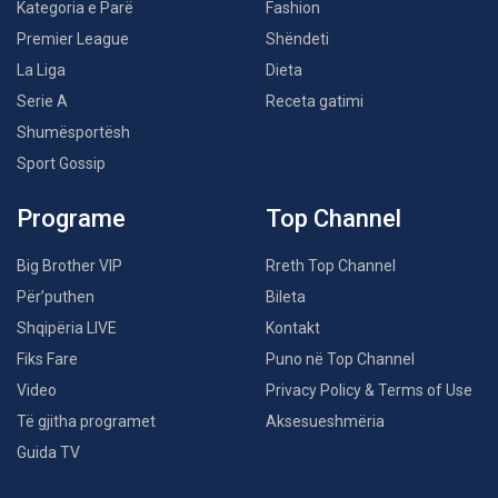
Kategoria e Parë
Fashion
Premier League
Shëndeti
La Liga
Dieta
Serie A
Receta gatimi
Shumësportësh
Sport Gossip
Programe
Top Channel
Big Brother VIP
Rreth Top Channel
Për’puthen
Bileta
Shqipëria LIVE
Kontakt
Fiks Fare
Puno në Top Channel
Video
Privacy Policy & Terms of Use
Të gjitha programet
Aksesueshmëria
Guida TV