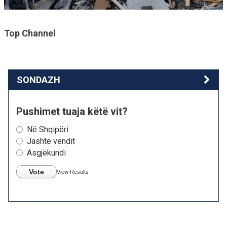
Top Channel
SONDAZH
Pushimet tuaja këtë vit?
Në Shqipëri
Jashtë vendit
Asgjëkundi
Vote
View Results