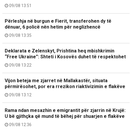
09/08 13:51
Përleshja në burgun e Fierit, transferohen dy të
dënuar, 6 policë nën hetim për neglizhencë
09/08 13:35
Deklarata e Zelenskyt, Prishtina heq mbishkrimin
“Free Ukraine”: Shteti i Kosovës duhet të respektohet
09/08 13:22
Vijon beteja me zjarret në Mallakastër, situata
përmirësohet, por era rrezikon riaktivizimin e flakëve
09/08 13:12
Rama ndan mesazhin e emigrantit për zjarrin në Krujë:
U bë gjithçka që mund të bëhej për shuarjen e flakëve
09/08 12:36