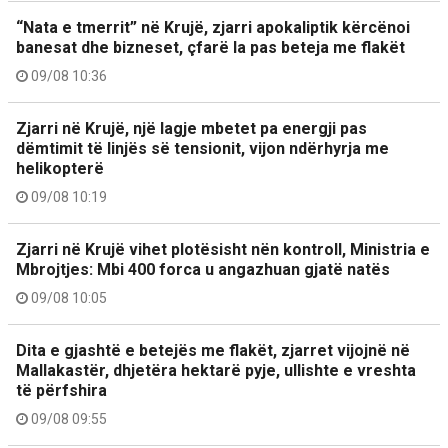
“Nata e tmerrit” në Krujë, zjarri apokaliptik kërcënoi
banesat dhe bizneset, çfarë la pas beteja me flakët
09/08 10:36
Zjarri në Krujë, një lagje mbetet pa energji pas
dëmtimit të linjës së tensionit, vijon ndërhyrja me
helikopterë
09/08 10:19
Zjarri në Krujë vihet plotësisht nën kontroll, Ministria e
Mbrojtjes: Mbi 400 forca u angazhuan gjatë natës
09/08 10:05
Dita e gjashtë e betejës me flakët, zjarret vijojnë në
Mallakastër, dhjetëra hektarë pyje, ullishte e vreshta
të përfshira
09/08 09:55