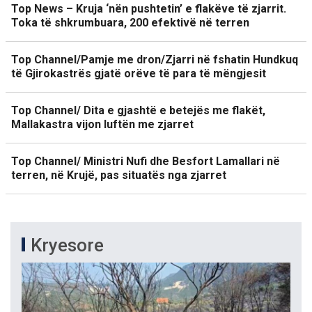
Top News – Kruja ‘nën pushtetin’ e flakëve të zjarrit.
Toka të shkrumbuara, 200 efektivë në terren
Top Channel/Pamje me dron/Zjarri në fshatin Hundkuq
të Gjirokastrës gjatë orëve të para të mëngjesit
Top Channel/ Dita e gjashtë e betejës me flakët,
Mallakastra vijon luftën me zjarret
Top Channel/ Ministri Nufi dhe Besfort Lamallari në
terren, në Krujë, pas situatës nga zjarret
Kryesore