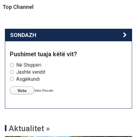
Top Channel
SONDAZH
Pushimet tuaja këtë vit?
Në Shqipëri
Jashtë vendit
Asgjëkundi
Vote
View Results
Aktualitet »