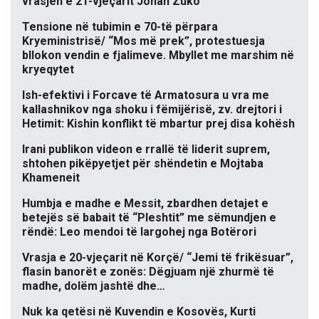
vrasjen e 21-vjeçarit Johan Zuko
Tensione në tubimin e 70-të përpara
Kryeministrisë/ “Mos më prek”, protestuesja
bllokon vendin e fjalimeve. Mbyllet me marshim në
kryeqytet
Ish-efektivi i Forcave të Armatosura u vra me
kallashnikov nga shoku i fëmijërisë, zv. drejtori i
Hetimit: Kishin konflikt të mbartur prej disa kohësh
Irani publikon videon e rrallë të liderit suprem,
shtohen pikëpyetjet për shëndetin e Mojtaba
Khameneit
Humbja e madhe e Messit, zbardhen detajet e
betejës së babait të “Pleshtit” me sëmundjen e
rëndë: Leo mendoi të largohej nga Botërori
Vrasja e 20-vjeçarit në Korçë/ “Jemi të frikësuar”,
flasin banorët e zonës: Dëgjuam një zhurmë të
madhe, dolëm jashtë dhe…
Nuk ka qetësi në Kuvendin e Kosovës, Kurti