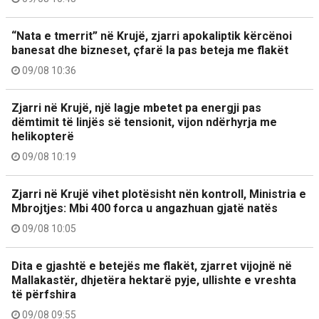
“Nata e tmerrit” në Krujë, zjarri apokaliptik kërcënoi
banesat dhe bizneset, çfarë la pas beteja me flakët
09/08 10:36
Zjarri në Krujë, një lagje mbetet pa energji pas
dëmtimit të linjës së tensionit, vijon ndërhyrja me
helikopterë
09/08 10:19
Zjarri në Krujë vihet plotësisht nën kontroll, Ministria e
Mbrojtjes: Mbi 400 forca u angazhuan gjatë natës
09/08 10:05
Dita e gjashtë e betejës me flakët, zjarret vijojnë në
Mallakastër, dhjetëra hektarë pyje, ullishte e vreshta
të përfshira
09/08 09:55