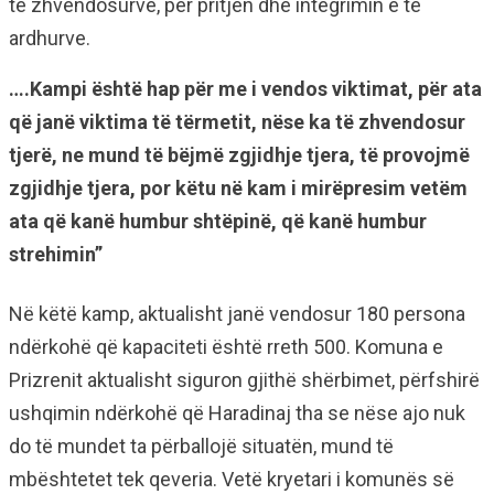
të zhvendosurve, për pritjen dhe integrimin e të
ardhurve.
….Kampi është hap për me i vendos viktimat, për ata
që janë viktima të tërmetit, nëse ka të zhvendosur
tjerë, ne mund të bëjmë zgjidhje tjera, të provojmë
zgjidhje tjera, por këtu në kam i mirëpresim vetëm
ata që kanë humbur shtëpinë, që kanë humbur
strehimin”
Në këtë kamp, aktualisht janë vendosur 180 persona
ndërkohë që kapaciteti është rreth 500. Komuna e
Prizrenit aktualisht siguron gjithë shërbimet, përfshirë
ushqimin ndërkohë që Haradinaj tha se nëse ajo nuk
do të mundet ta përballojë situatën, mund të
mbështetet tek qeveria. Vetë kryetari i komunës së