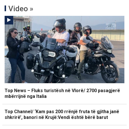
Video »
Top News – Fluks turistësh në Vlorë/ 2700 pasagjerë
mbërrijnë nga Italia
Top Channel/ ‘Kam pas 200 rrënjë fruta të gjitha janë
shkrirë’, banori në Krujë:Vendi është bërë barut