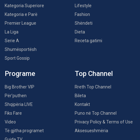
Kategoria Superiore
Lifestyle
Kategoria e Parë
Fashion
Premier League
Shëndeti
La Liga
Dieta
Serie A
Receta gatimi
Shumësportësh
Sport Gossip
Programe
Top Channel
Big Brother VIP
Rreth Top Channel
Për’puthen
Bileta
Shqipëria LIVE
Kontakt
Fiks Fare
Puno në Top Channel
Video
Privacy Policy & Terms of Use
Të gjitha programet
Aksesueshmëria
Guida TV