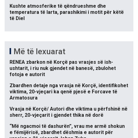
Kushte atmosferike të qëndrueshme dhe
temperatura të larta, parashikimi i motit për këtë
të Diel
Më të lexuarat
RENEA zbarkon në Korçë pas vrasjes së ish-
ushtarit, i riu nuk gjendet në banesë, zbulohet
fotoja e autorit
Zbardhen detaje nga vrasja në Korçë, identifikohet
viktima, 20-vjeçari ka qenë pjesë e Forcave të
Armatosura
Vrasja në Korçë/ Autori dhe viktima u përfshinë në
sherr, 20-vjeçarit i gjendet thika në dorë
“Më ngacmoi të dashurën”, vrau me armë shokun
e fëmijërisë, zbardhet dëshmia e autorit për