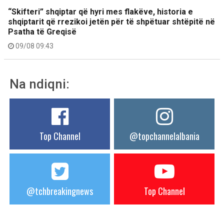
“Skifteri” shqiptar që hyri mes flakëve, historia e
shqiptarit që rrezikoi jetën për të shpëtuar shtëpitë në
Psatha të Greqisë
09/08 09:43
Na ndiqni:
Top Channel
@topchannelalbania
@tchbreakingnews
Top Channel