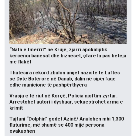
“Nata e tmerrit” në Krujë, zjarri apokaliptik
kërcënoi banesat dhe bizneset, çfarë la pas beteja
me flakët
Thatësira rekord zbulon anijet naziste të Luftës
së Dytë Botërore në Danub, dalin në sipërfaqe
edhe municione të pashpërthyera
Vrasja e të riut në Korçë, Policia njoftim zyrtar:
Arrestohet autori i dyshuar, sekuestrohet arma e
krimit
Tajfuni “Dolphin” godet Azinë/ Anulohen mbi 1,300
fluturime, më shumë se 400 mijë persona
evakuohen