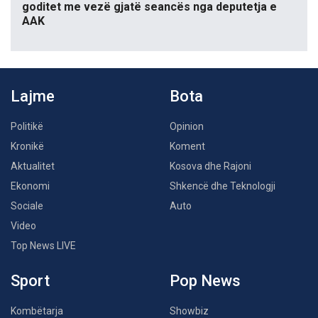
goditet me vezë gjatë seancës nga deputetja e
AAK
Lajme
Bota
Politikë
Opinion
Kronikë
Koment
Aktualitet
Kosova dhe Rajoni
Ekonomi
Shkencë dhe Teknologji
Sociale
Auto
Video
Top News LIVE
Sport
Pop News
Kombëtarja
Showbiz