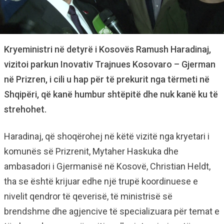
Kryeministri në detyrë i Kosovës Ramush Haradinaj,
vizitoi parkun Inovativ Trajnues Kosovaro – Gjerman
në Prizren, i cili u hap për të prekurit nga tërmeti në
Shqipëri, që kanë humbur shtëpitë dhe nuk kanë ku të
strehohet.
Haradinaj, që shoqërohej në këtë vizitë nga kryetari i
komunës së Prizrenit, Mytaher Haskuka dhe
ambasadori i Gjermanisë në Kosovë, Christian Heldt,
tha se është krijuar edhe një trupë koordinuese e
nivelit qendror të qeverisë, të ministrisë së
brendshme dhe agjencive të specializuara për temat e