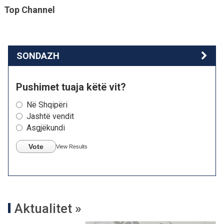
Top Channel
SONDAZH
Pushimet tuaja këtë vit?
Në Shqipëri
Jashtë vendit
Asgjëkundi
Vote
View Results
Aktualitet »