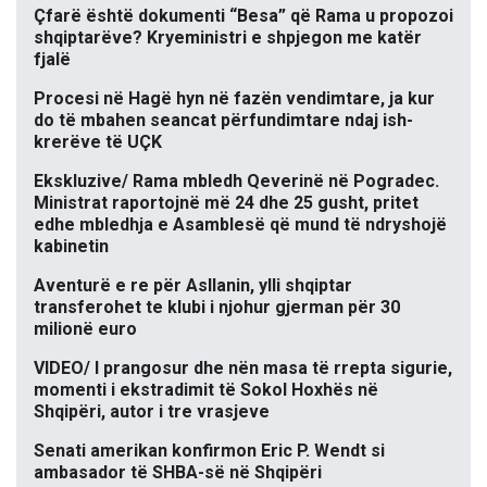
Çfarë është dokumenti “Besa” që Rama u propozoi
shqiptarëve? Kryeministri e shpjegon me katër
fjalë
Procesi në Hagë hyn në fazën vendimtare, ja kur
do të mbahen seancat përfundimtare ndaj ish-
krerëve të UÇK
Ekskluzive/ Rama mbledh Qeverinë në Pogradec.
Ministrat raportojnë më 24 dhe 25 gusht, pritet
edhe mbledhja e Asamblesë që mund të ndryshojë
kabinetin
Aventurë e re për Asllanin, ylli shqiptar
transferohet te klubi i njohur gjerman për 30
milionë euro
VIDEO/ I prangosur dhe nën masa të rrepta sigurie,
momenti i ekstradimit të Sokol Hoxhës në
Shqipëri, autor i tre vrasjeve
Senati amerikan konfirmon Eric P. Wendt si
ambasador të SHBA-së në Shqipëri