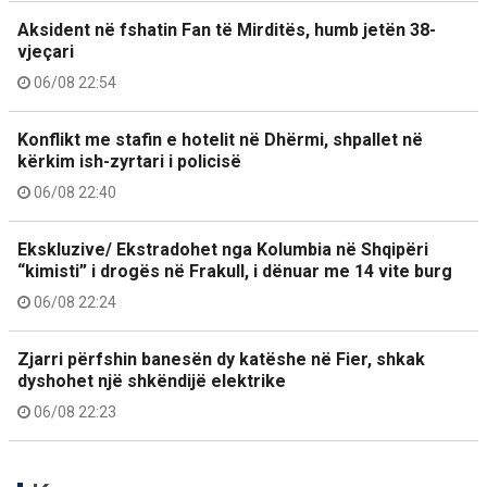
Aksident në fshatin Fan të Mirditës, humb jetën 38-
vjeçari
06/08 22:54
Konflikt me stafin e hotelit në Dhërmi, shpallet në
kërkim ish-zyrtari i policisë
06/08 22:40
Ekskluzive/ Ekstradohet nga Kolumbia në Shqipëri
“kimisti” i drogës në Frakull, i dënuar me 14 vite burg
06/08 22:24
Zjarri përfshin banesën dy katëshe në Fier, shkak
dyshohet një shkëndijë elektrike
06/08 22:23