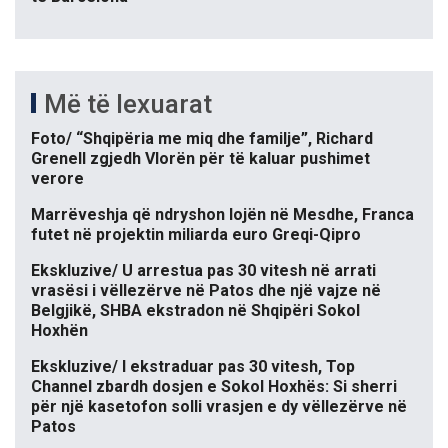
Më të lexuarat
Foto/ “Shqipëria me miq dhe familje”, Richard
Grenell zgjedh Vlorën për të kaluar pushimet
verore
Marrëveshja që ndryshon lojën në Mesdhe, Franca
futet në projektin miliarda euro Greqi-Qipro
Ekskluzive/ U arrestua pas 30 vitesh në arrati
vrasësi i vëllezërve në Patos dhe një vajze në
Belgjikë, SHBA ekstradon në Shqipëri Sokol
Hoxhën
Ekskluzive/ I ekstraduar pas 30 vitesh, Top
Channel zbardh dosjen e Sokol Hoxhës: Si sherri
për një kasetofon solli vrasjen e dy vëllezërve në
Patos