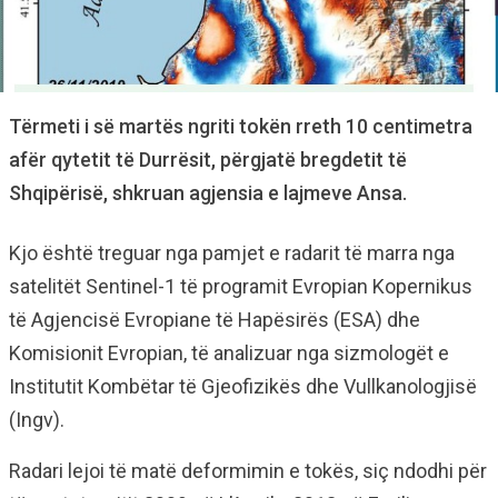
Tërmeti i së martës ngriti tokën rreth 10 centimetra
afër qytetit të Durrësit, përgjatë bregdetit të
Shqipërisë, shkruan agjensia e lajmeve Ansa.
Kjo është treguar nga pamjet e radarit të marra nga
satelitët Sentinel-1 të programit Evropian Kopernikus
të Agjencisë Evropiane të Hapësirës (ESA) dhe
Komisionit Evropian, të analizuar nga sizmologët e
Institutit Kombëtar të Gjeofizikës dhe Vullkanologjisë
(Ingv).
Radari lejoi të matë deformimin e tokës, siç ndodhi për