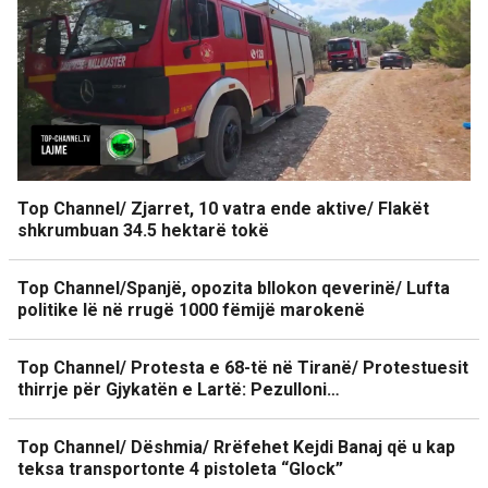
Top Channel/ Zjarret, 10 vatra ende aktive/ Flakët
shkrumbuan 34.5 hektarë tokë
Top Channel/Spanjë, opozita bllokon qeverinë/ Lufta
politike lë në rrugë 1000 fëmijë marokenë
Top Channel/ Protesta e 68-të në Tiranë/ Protestuesit
thirrje për Gjykatën e Lartë: Pezulloni…
Top Channel/ Dëshmia/ Rrëfehet Kejdi Banaj që u kap
teksa transportonte 4 pistoleta “Glock”