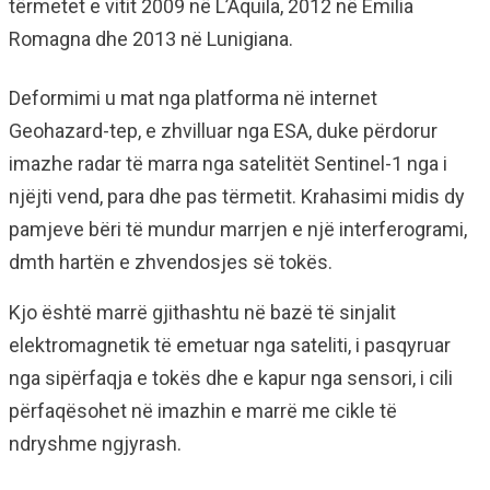
tërmetet e vitit 2009 në L’Aquila, 2012 në Emilia
Romagna dhe 2013 në Lunigiana.
Deformimi u mat nga platforma në internet
Geohazard-tep, e zhvilluar nga ESA, duke përdorur
imazhe radar të marra nga satelitët Sentinel-1 nga i
njëjti vend, para dhe pas tërmetit. Krahasimi midis dy
pamjeve bëri të mundur marrjen e një interferogrami,
dmth hartën e zhvendosjes së tokës.
Kjo është marrë gjithashtu në bazë të sinjalit
elektromagnetik të emetuar nga sateliti, i pasqyruar
nga sipërfaqja e tokës dhe e kapur nga sensori, i cili
përfaqësohet në imazhin e marrë me cikle të
ndryshme ngjyrash.