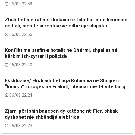
06/08 22:58
Zbulohet një rafineri kokaine e fshehur mes bimësisë
në Itali, mes të arrestuarve edhe një shqiptar
06/08 22:55
Konflikt me stafin e hotelit në Dhërmi, shpallet në
kërkim ish-zyrtari i policisë
06/08 22:40
Ekskluzive/ Ekstradohet nga Kolumbia në Shqipëri
“kimisti” i drogës në Frakull, i dënuar me 14 vite burg
06/08 22:24
Zjarri përfshin banesën dy katëshe në Fier, shkak
dyshohet një shkëndijë elektrike
06/08 22:23