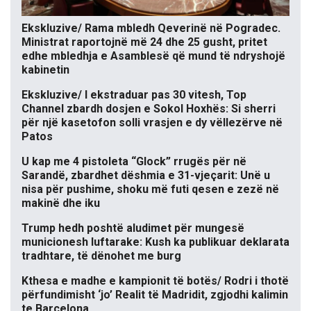
Ekskluzive/ Rama mbledh Qeverinë në Pogradec.
Ministrat raportojnë më 24 dhe 25 gusht, pritet
edhe mbledhja e Asamblesë që mund të ndryshojë
kabinetin
Ekskluzive/ I ekstraduar pas 30 vitesh, Top
Channel zbardh dosjen e Sokol Hoxhës: Si sherri
për një kasetofon solli vrasjen e dy vëllezërve në
Patos
U kap me 4 pistoleta “Glock” rrugës për në
Sarandë, zbardhet dëshmia e 31-vjeçarit: Unë u
nisa për pushime, shoku më futi qesen e zezë në
makinë dhe iku
Trump hedh poshtë aludimet për mungesë
municionesh luftarake: Kush ka publikuar deklarata
tradhtare, të dënohet me burg
Kthesa e madhe e kampionit të botës/ Rodri i thotë
përfundimisht ‘jo’ Realit të Madridit, zgjodhi kalimin
te Barcelona