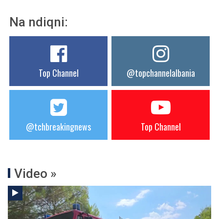
Na ndiqni:
Top Channel
@topchannelalbania
@tchbreakingnews
Top Channel
Video »