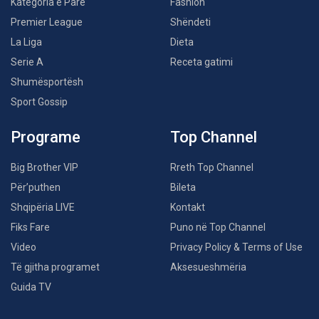
Kategoria e Parë
Fashion
Premier League
Shëndeti
La Liga
Dieta
Serie A
Receta gatimi
Shumësportësh
Sport Gossip
Programe
Top Channel
Big Brother VIP
Rreth Top Channel
Për’puthen
Bileta
Shqipëria LIVE
Kontakt
Fiks Fare
Puno në Top Channel
Video
Privacy Policy & Terms of Use
Të gjitha programet
Aksesueshmëria
Guida TV