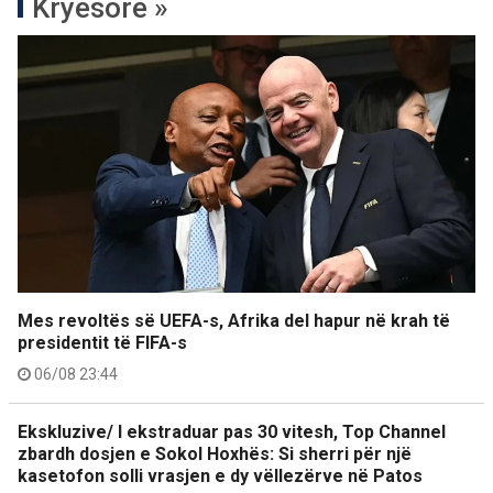
Kryesore »
Mes revoltës së UEFA-s, Afrika del hapur në krah të
presidentit të FIFA-s
06/08 23:44
Ekskluzive/ I ekstraduar pas 30 vitesh, Top Channel
zbardh dosjen e Sokol Hoxhës: Si sherri për një
kasetofon solli vrasjen e dy vëllezërve në Patos