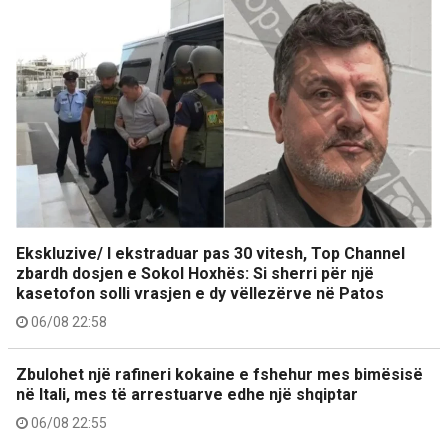
Ekskluzive/ I ekstraduar pas 30 vitesh, Top Channel
zbardh dosjen e Sokol Hoxhës: Si sherri për një
kasetofon solli vrasjen e dy vëllezërve në Patos
06/08 22:58
Zbulohet një rafineri kokaine e fshehur mes bimësisë
në Itali, mes të arrestuarve edhe një shqiptar
06/08 22:55