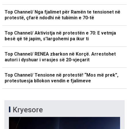
Top Channel/ Nga fjalimet për Ramën te tensionet në
protestë, çfarë ndodhi në tubimin e 70-të
Top Channel/ Aktivistja në protestën e 70: E vetmja
besë që të japim, s’largohemi pa ikur ti
Top Channel/ RENEA zbarkon në Korçë. Arrestohet
autori i dyshuar i vrasjes së 20-vjeçarit
Top Channel/ Tensione në protestë! “Mos më prek”,
protestuesja bllokon vendin e fjalimeve
Kryesore