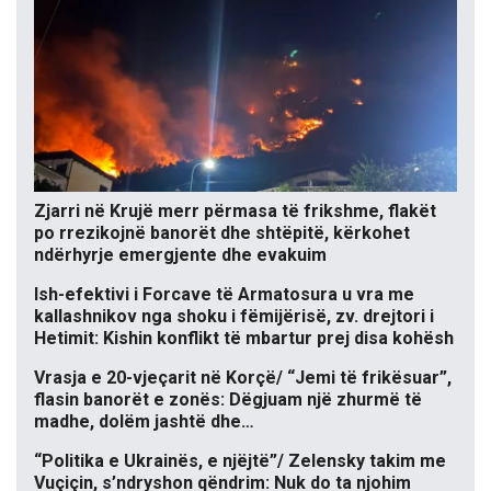
Zjarri në Krujë merr përmasa të frikshme, flakët
po rrezikojnë banorët dhe shtëpitë, kërkohet
ndërhyrje emergjente dhe evakuim
Ish-efektivi i Forcave të Armatosura u vra me
kallashnikov nga shoku i fëmijërisë, zv. drejtori i
Hetimit: Kishin konflikt të mbartur prej disa kohësh
Vrasja e 20-vjeçarit në Korçë/ “Jemi të frikësuar”,
flasin banorët e zonës: Dëgjuam një zhurmë të
madhe, dolëm jashtë dhe…
“Politika e Ukrainës, e njëjtë”/ Zelensky takim me
Vuçiçin, s’ndryshon qëndrim: Nuk do ta njohim