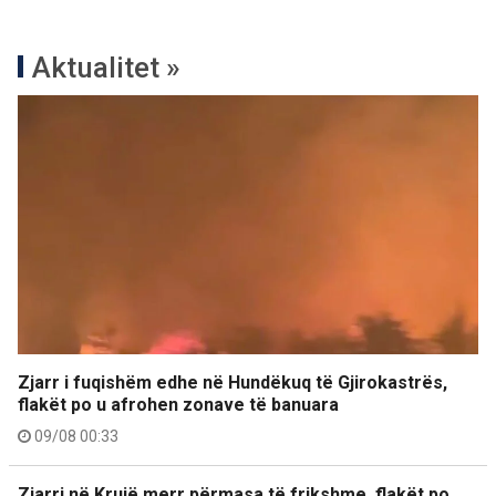
Aktualitet »
Zjarr i fuqishëm edhe në Hundëkuq të Gjirokastrës,
flakët po u afrohen zonave të banuara
09/08 00:33
Zjarri në Krujë merr përmasa të frikshme, flakët po