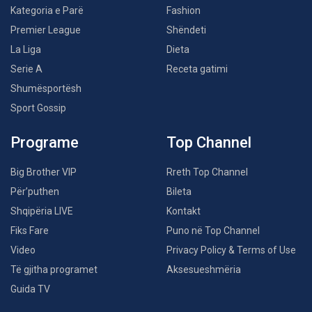
Kategoria e Parë
Fashion
Premier League
Shëndeti
La Liga
Dieta
Serie A
Receta gatimi
Shumësportësh
Sport Gossip
Programe
Top Channel
Big Brother VIP
Rreth Top Channel
Për’puthen
Bileta
Shqipëria LIVE
Kontakt
Fiks Fare
Puno në Top Channel
Video
Privacy Policy & Terms of Use
Të gjitha programet
Aksesueshmëria
Guida TV