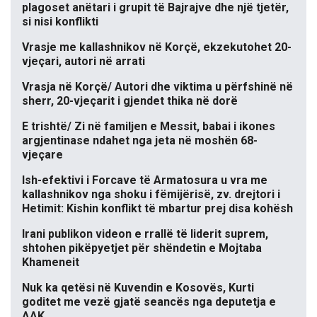
plagoset anëtari i grupit të Bajrajve dhe një tjetër,
si nisi konflikti
Vrasje me kallashnikov në Korçë, ekzekutohet 20-
vjeçari, autori në arrati
Vrasja në Korçë/ Autori dhe viktima u përfshinë në
sherr, 20-vjeçarit i gjendet thika në dorë
E trishtë/ Zi në familjen e Messit, babai i ikones
argjentinase ndahet nga jeta në moshën 68-
vjeçare
Ish-efektivi i Forcave të Armatosura u vra me
kallashnikov nga shoku i fëmijërisë, zv. drejtori i
Hetimit: Kishin konflikt të mbartur prej disa kohësh
Irani publikon videon e rrallë të liderit suprem,
shtohen pikëpyetjet për shëndetin e Mojtaba
Khameneit
Nuk ka qetësi në Kuvendin e Kosovës, Kurti
goditet me vezë gjatë seancës nga deputetja e
AAK