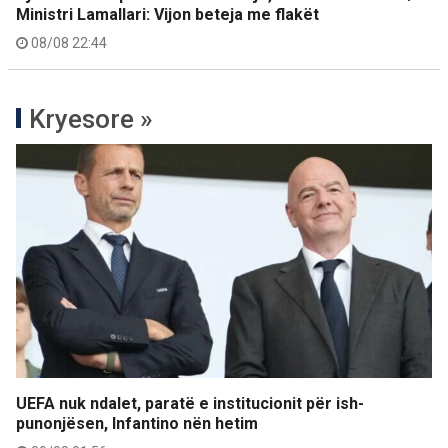
Ministri Lamallari: Vijon beteja me flakët
08/08 22:44
Kryesore »
UEFA nuk ndalet, paratë e institucionit për ish-
punonjësen, Infantino nën hetim