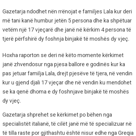
Gazetarja ndodhet nën rrënojat e familjes Lala kur deri
më tani kanë humbur jetën 5 persona dhe ka shpëtuar
vetëm një 17 vjeçarë dhe janë në kërkim 4 persona të
tjerë përfshirë dy foshnja binjakë të moshës dy vjeç.
Hoxha raporton se deri në këto momente kërkimet
janë zhvendosur nga pjesa ballore e godinës kur ka
pas jetuar familja Lala, drejt pjesëve të tjera, në vendin
kur u gjend djali 17 vjeçar dhe në vendin ku mendohet
se ka qenë dhoma e dy foshnjave binjakë të moshës
dy vjeç.
Gazetarja shprehet se kërkimet po bëhen nga
specialistët italianë, të cilët janë më të specializuar në
të tilla raste por gjithashtu është nisur edhe nga Greqia