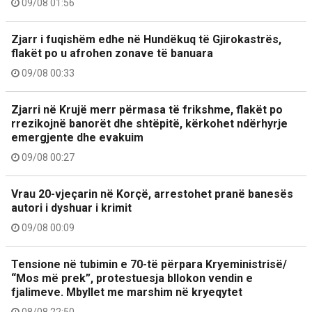
09/08 01:56
Zjarr i fuqishëm edhe në Hundëkuq të Gjirokastrës,
flakët po u afrohen zonave të banuara
09/08 00:33
Zjarri në Krujë merr përmasa të frikshme, flakët po
rrezikojnë banorët dhe shtëpitë, kërkohet ndërhyrje
emergjente dhe evakuim
09/08 00:27
Vrau 20-vjeçarin në Korçë, arrestohet pranë banesës
autori i dyshuar i krimit
09/08 00:09
Tensione në tubimin e 70-të përpara Kryeministrisë/
“Mos më prek”, protestuesja bllokon vendin e
fjalimeve. Mbyllet me marshim në kryeqytet
08/08 22:50