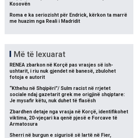
Kosovën
Roma e ka seriozisht për Endrick, kërkon ta marrë
me huazim nga Reali i Madridit
Më të lexuarat
RENEA zbarkon në Korçë pas vrasjes së ish-
ushtarit, i riu nuk gjendet në banesë, zbulohet
fotoja e autorit
“Kthehu në Shqipëri”/ Sulm racist në rrjetet
sociale ndaj gazetarit grek me origjinë shqiptare:
Je mysafir këtu, nuk duhet të flasësh
Zbardhen detaje nga vrasja në Korçë, identifikohet
viktima, 20-vjeçari ka qenë pjesë e Forcave të
Armatosura
Sherri në burgun e sigurisë së lartë në Fier,