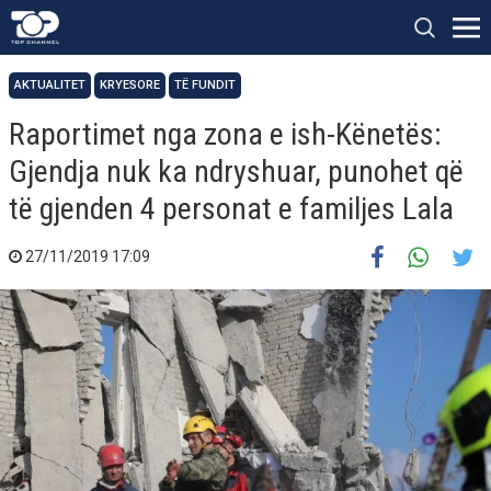
AKTUALITET
KRYESORE
TË FUNDIT
Raportimet nga zona e ish-Kënetës:
Gjendja nuk ka ndryshuar, punohet që
të gjenden 4 personat e familjes Lala
27/11/2019 17:09