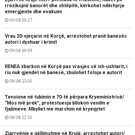
rrezikojnë banorët dhe shtëpitë, kërkohet ndërhyrje
emergjente dhe evakuim
09/08 00:27
Vrau 20-vjeçarin në Korçë, arrestohet pranë banesës
autori i dyshuar i krimit
09/08 00:09
RENEA zbarkon në Korçë pas vrasjes së ish-ushtarit, i
riu nuk gjendet në banesë, zbulohet fotoja e autorit
08/08 23:00
Tensione në tubimin e 70-të përpara Kryeministrisë/
“Mos më prek”, protestuesja bllokon vendin e
fjalimeve. Mbyllet me marshim në kryeqytet
08/08 22:50
Zjarrvënie e qëllimshme në Krujë, arrestohet autori/