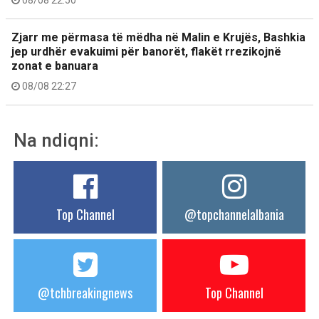
Zjarr me përmasa të mëdha në Malin e Krujës, Bashkia
jep urdhër evakuimi për banorët, flakët rrezikojnë
zonat e banuara
08/08 22:27
Na ndiqni:
Top Channel
@topchannelalbania
@tchbreakingnews
Top Channel