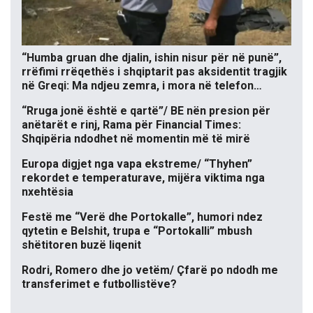
“Humba gruan dhe djalin, ishin nisur për në punë”,
rrëfimi rrëqethës i shqiptarit pas aksidentit tragjik
në Greqi: Ma ndjeu zemra, i mora në telefon…
“Rruga jonë është e qartë”/ BE nën presion për
anëtarët e rinj, Rama për Financial Times:
Shqipëria ndodhet në momentin më të mirë
Europa digjet nga vapa ekstreme/ “Thyhen”
rekordet e temperaturave, mijëra viktima nga
nxehtësia
Festë me “Verë dhe Portokalle”, humori ndez
qytetin e Belshit, trupa e “Portokalli” mbush
shëtitoren buzë liqenit
Rodri, Romero dhe jo vetëm/ Çfarë po ndodh me
transferimet e futbollistëve?