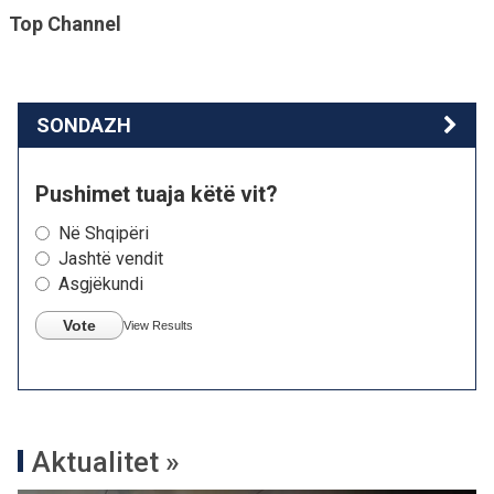
Top Channel
SONDAZH
Pushimet tuaja këtë vit?
Në Shqipëri
Jashtë vendit
Asgjëkundi
Vote
View Results
Aktualitet »