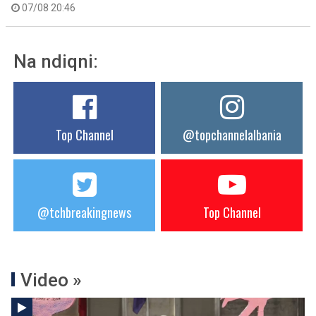
07/08 20:46
Na ndiqni:
Top Channel
@topchannelalbania
@tchbreakingnews
Top Channel
Video »