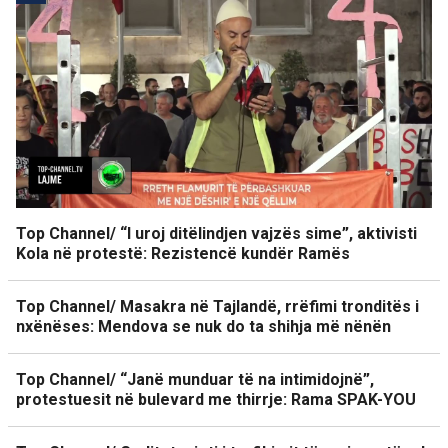
Top Channel/ “I uroj ditëlindjen vajzës sime”, aktivisti
Kola në protestë: Rezistencë kundër Ramës
Top Channel/ Masakra në Tajlandë, rrëfimi tronditës i
nxënëses: Mendova se nuk do ta shihja më nënën
Top Channel/ “Janë munduar të na intimidojnë”,
protestuesit në bulevard me thirrje: Rama SPAK-YOU