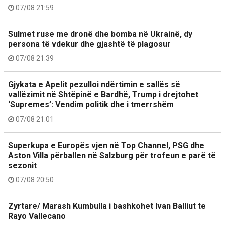
07/08 21:59
Sulmet ruse me dronë dhe bomba në Ukrainë, dy
persona të vdekur dhe gjashtë të plagosur
07/08 21:39
Gjykata e Apelit pezulloi ndërtimin e sallës së
vallëzimit në Shtëpinë e Bardhë, Trump i drejtohet
‘Supremes’: Vendim politik dhe i tmerrshëm
07/08 21:01
Superkupa e Europës vjen në Top Channel, PSG dhe
Aston Villa përballen në Salzburg për trofeun e parë të
sezonit
07/08 20:50
Zyrtare/ Marash Kumbulla i bashkohet Ivan Balliut te
Rayo Vallecano