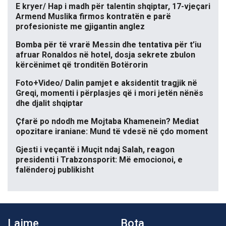
E kryer/ Hap i madh për talentin shqiptar, 17-vjeçari
Armend Muslika firmos kontratën e parë
profesioniste me gjigantin anglez
Bomba për të vrarë Messin dhe tentativa për t’iu
afruar Ronaldos në hotel, dosja sekrete zbulon
kërcënimet që tronditën Botërorin
Foto+Video/ Dalin pamjet e aksidentit tragjik në
Greqi, momenti i përplasjes që i mori jetën nënës
dhe djalit shqiptar
Çfarë po ndodh me Mojtaba Khamenein? Mediat
opozitare iraniane: Mund të vdesë në çdo moment
Gjesti i veçantë i Muçit ndaj Salah, reagon
presidenti i Trabzonsporit: Më emocionoi, e
falënderoj publikisht
Lajme
Bota