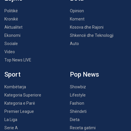
Politikë
Opinion
Kronikë
Koment
Aktualitet
Kosova dhe Rajoni
Ekonomi
Shkencë dhe Teknologji
Sociale
Auto
Video
Top News LIVE
Sport
Pop News
Kombëtarja
Showbiz
Kategoria Superiore
Lifestyle
Kategoria e Parë
Fashion
Premier League
Shëndeti
La Liga
Dieta
Serie A
Receta gatimi