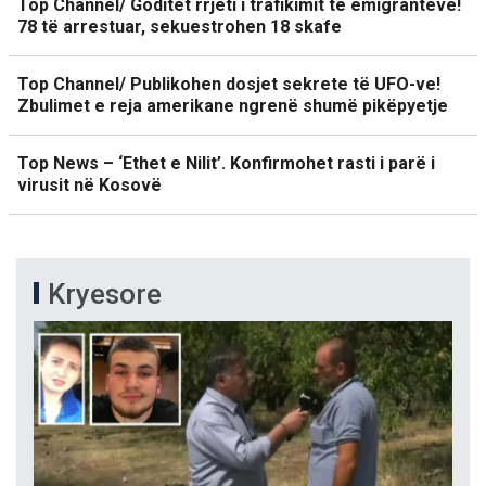
Top Channel/ Goditet rrjeti i trafikimit të emigrantëve!
78 të arrestuar, sekuestrohen 18 skafe
Top Channel/ Publikohen dosjet sekrete të UFO-ve!
Zbulimet e reja amerikane ngrenë shumë pikëpyetje
Top News – ‘Ethet e Nilit’. Konfirmohet rasti i parë i
virusit në Kosovë
Kryesore