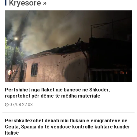
Kryesore »
Përfshihet nga flakët një banesë në Shkodër,
raportohet për dëme të mëdha materiale
07/08 22:03
Përshkallëzohet debati mbi fluksin e emigrantëve në
Ceuta, Spanja do të vendosë kontrolle kufitare kundër
Italisë