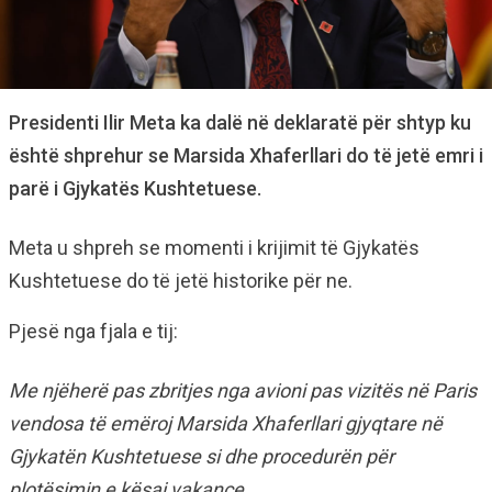
Presidenti Ilir Meta ka dalë në deklaratë për shtyp ku
është shprehur se Marsida Xhaferllari do të jetë emri i
parë i Gjykatës Kushtetuese.
Meta u shpreh se momenti i krijimit të Gjykatës
Kushtetuese do të jetë historike për ne.
Pjesë nga fjala e tij:
Me njëherë pas zbritjes nga avioni pas vizitës në Paris
vendosa të emëroj Marsida Xhaferllari gjyqtare në
Gjykatën Kushtetuese si dhe procedurën për
plotësimin e kësaj vakance.