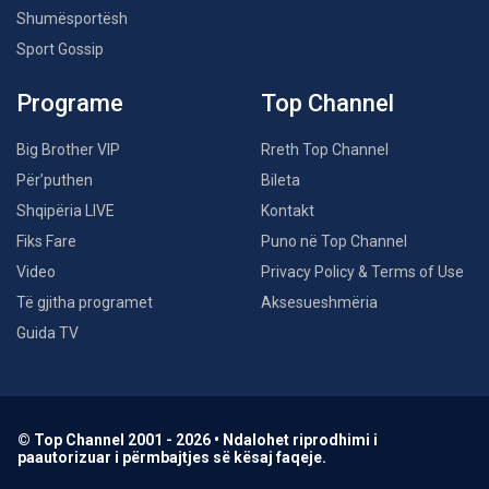
Shumësportësh
Sport Gossip
Programe
Top Channel
Big Brother VIP
Rreth Top Channel
Për’puthen
Bileta
Shqipëria LIVE
Kontakt
Fiks Fare
Puno në Top Channel
Video
Privacy Policy & Terms of Use
Të gjitha programet
Aksesueshmëria
Guida TV
© Top Channel 2001 - 2026 • Ndalohet riprodhimi i
paautorizuar i përmbajtjes së kësaj faqeje.