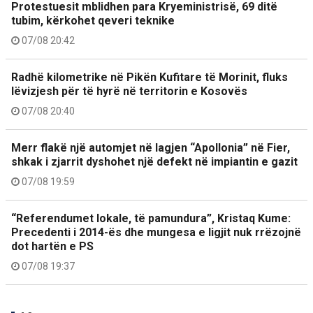
Protestuesit mblidhen para Kryeministrisë, 69 ditë
tubim, kërkohet qeveri teknike
07/08 20:42
Radhë kilometrike në Pikën Kufitare të Morinit, fluks
lëvizjesh për të hyrë në territorin e Kosovës
07/08 20:40
Merr flakë një automjet në lagjen “Apollonia” në Fier,
shkak i zjarrit dyshohet një defekt në impiantin e gazit
07/08 19:59
“Referendumet lokale, të pamundura”, Kristaq Kume:
Precedenti i 2014-ës dhe mungesa e ligjit nuk rrëzojnë
dot hartën e PS
07/08 19:37