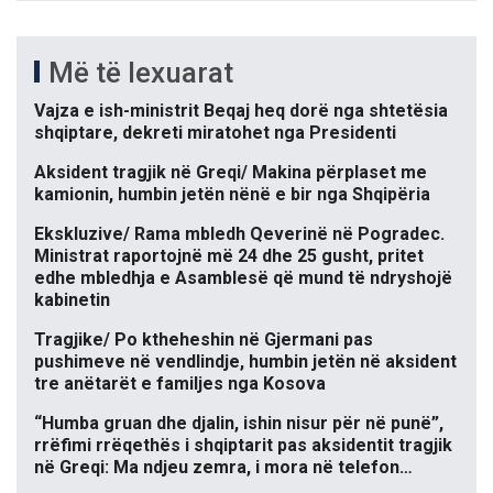
Më të lexuarat
Vajza e ish-ministrit Beqaj heq dorë nga shtetësia
shqiptare, dekreti miratohet nga Presidenti
Aksident tragjik në Greqi/ Makina përplaset me
kamionin, humbin jetën nënë e bir nga Shqipëria
Ekskluzive/ Rama mbledh Qeverinë në Pogradec.
Ministrat raportojnë më 24 dhe 25 gusht, pritet
edhe mbledhja e Asamblesë që mund të ndryshojë
kabinetin
Tragjike/ Po ktheheshin në Gjermani pas
pushimeve në vendlindje, humbin jetën në aksident
tre anëtarët e familjes nga Kosova
“Humba gruan dhe djalin, ishin nisur për në punë”,
rrëfimi rrëqethës i shqiptarit pas aksidentit tragjik
në Greqi: Ma ndjeu zemra, i mora në telefon…