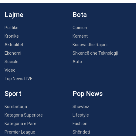
Lajme
Bota
Politikë
Opinion
Kronikë
Koment
Aktualitet
Kosova dhe Rajoni
Ekonomi
Shkencë dhe Teknologji
Sociale
Auto
Video
Top News LIVE
Sport
Pop News
Kombëtarja
Showbiz
Kategoria Superiore
Lifestyle
Kategoria e Parë
Fashion
Premier League
Shëndeti