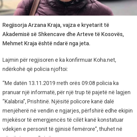
Regjisorja Arzana Kraja, vajza e kryetarit të
Akademisë së Shkencave dhe Arteve të Kosovës,
Mehmet Kraja është ndarë nga jeta.
Lajmin për regjisoren e ka konfirmuar Koha.net,
ndërkohë që policia njoftoi:
“Me datën 13.11.2019 rreth orës 09:08 policia ka
pranuar një informatë, për një trup të pajetë në lagjen
“Kalabria”, Prishtinë. Njësitë policore kanë dalë
menjëherë në vendin e ngjarjes, përfshirë edhe ekipin
mjekësor të emergjencës të cilët kanë konstatuar
vdekjen e personit të gjinisë femërore”, thuhet në