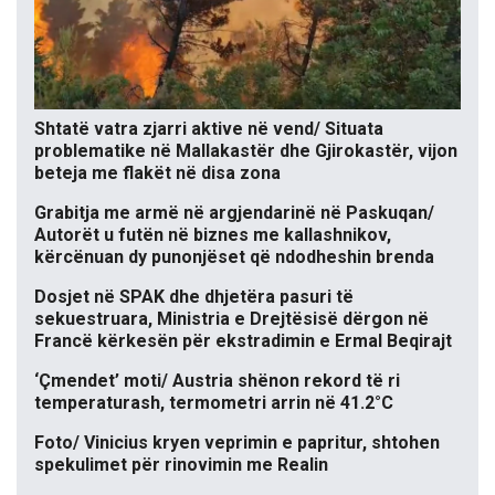
Shtatë vatra zjarri aktive në vend/ Situata
problematike në Mallakastër dhe Gjirokastër, vijon
beteja me flakët në disa zona
Grabitja me armë në argjendarinë në Paskuqan/
Autorët u futën në biznes me kallashnikov,
kërcënuan dy punonjëset që ndodheshin brenda
Dosjet në SPAK dhe dhjetëra pasuri të
sekuestruara, Ministria e Drejtësisë dërgon në
Francë kërkesën për ekstradimin e Ermal Beqirajt
‘Çmendet’ moti/ Austria shënon rekord të ri
temperaturash, termometri arrin në 41.2°C
Foto/ Vinicius kryen veprimin e papritur, shtohen
spekulimet për rinovimin me Realin