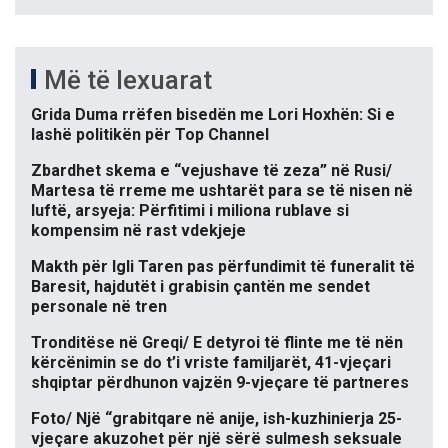
Më të lexuarat
Grida Duma rrëfen bisedën me Lori Hoxhën: Si e
lashë politikën për Top Channel
Zbardhet skema e “vejushave të zeza” në Rusi/
Martesa të rreme me ushtarët para se të nisen në
luftë, arsyeja: Përfitimi i miliona rublave si
kompensim në rast vdekjeje
Makth për Igli Taren pas përfundimit të funeralit të
Baresit, hajdutët i grabisin çantën me sendet
personale në tren
Tronditëse në Greqi/ E detyroi të flinte me të nën
kërcënimin se do t’i vriste familjarët, 41-vjeçari
shqiptar përdhunon vajzën 9-vjeçare të partneres
Foto/ Një “grabitqare në anije, ish-kuzhinierja 25-
vjeçare akuzohet për një sërë sulmesh seksuale