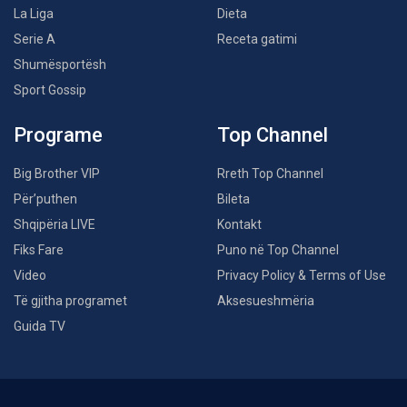
La Liga
Dieta
Serie A
Receta gatimi
Shumësportësh
Sport Gossip
Programe
Top Channel
Big Brother VIP
Rreth Top Channel
Për’puthen
Bileta
Shqipëria LIVE
Kontakt
Fiks Fare
Puno në Top Channel
Video
Privacy Policy & Terms of Use
Të gjitha programet
Aksesueshmëria
Guida TV