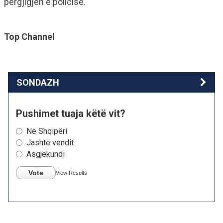
përgjigjen e policisë.
Top Channel
SONDAZH
Pushimet tuaja këtë vit?
Në Shqipëri
Jashtë vendit
Asgjëkundi
Vote
View Results