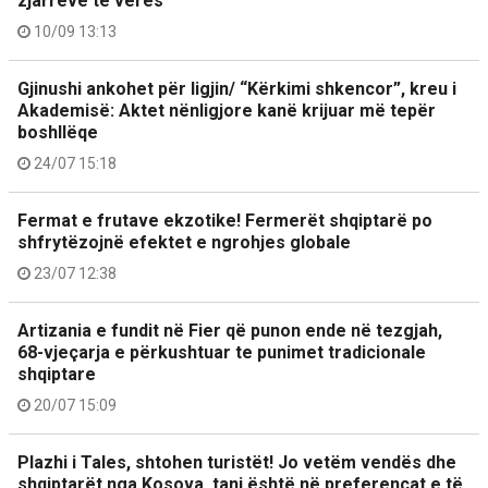
zjarreve të verës
10/09 13:13
Gjinushi ankohet për ligjin/ “Kërkimi shkencor”, kreu i
Akademisë: Aktet nënligjore kanë krijuar më tepër
boshllëqe
24/07 15:18
Fermat e frutave ekzotike! Fermerët shqiptarë po
shfrytëzojnë efektet e ngrohjes globale
23/07 12:38
Artizania e fundit në Fier që punon ende në tezgjah,
68-vjeçarja e përkushtuar te punimet tradicionale
shqiptare
20/07 15:09
Plazhi i Tales, shtohen turistët! Jo vetëm vendës dhe
shqiptarët nga Kosova, tani është në preferencat e të