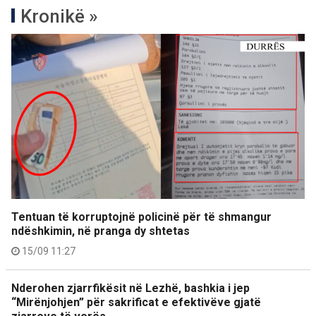
Kronikë »
Tentuan të korruptojnë policinë për të shmangur
ndëshkimin, në pranga dy shtetas
15/09 11:27
Nderohen zjarrfikësit në Lezhë, bashkia i jep
“Mirënjohjen” për sakrificat e efektivëve gjatë