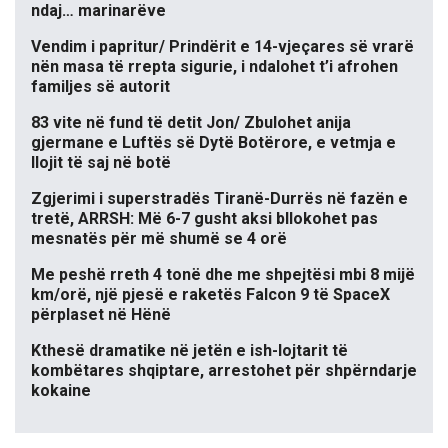
ndaj… marinarëve
Vendim i papritur/ Prindërit e 14-vjeçares së vrarë
nën masa të rrepta sigurie, i ndalohet t’i afrohen
familjes së autorit
83 vite në fund të detit Jon/ Zbulohet anija
gjermane e Luftës së Dytë Botërore, e vetmja e
llojit të saj në botë
Zgjerimi i superstradës Tiranë-Durrës në fazën e
tretë, ARRSH: Më 6-7 gusht aksi bllokohet pas
mesnatës për më shumë se 4 orë
Me peshë rreth 4 tonë dhe me shpejtësi mbi 8 mijë
km/orë, një pjesë e raketës Falcon 9 të SpaceX
përplaset në Hënë
Kthesë dramatike në jetën e ish-lojtarit të
kombëtares shqiptare, arrestohet për shpërndarje
kokaine