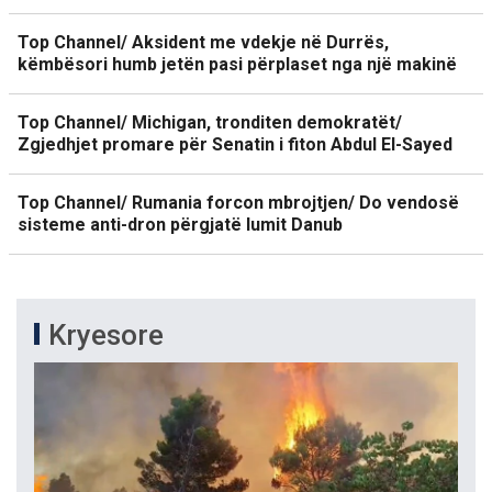
Top Channel/ Aksident me vdekje në Durrës,
këmbësori humb jetën pasi përplaset nga një makinë
Top Channel/ Michigan, tronditen demokratët/
Zgjedhjet promare për Senatin i fiton Abdul El-Sayed
Top Channel/ Rumania forcon mbrojtjen/ Do vendosë
sisteme anti-dron përgjatë lumit Danub
Kryesore