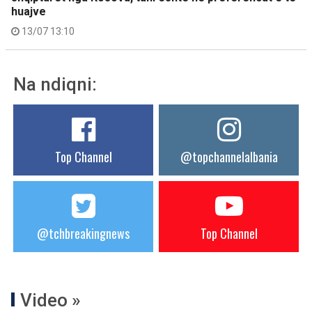
huajve
13/07 13:10
Na ndiqni:
Top Channel
@topchannelalbania
@tchbreakingnews
Top Channel
Video »