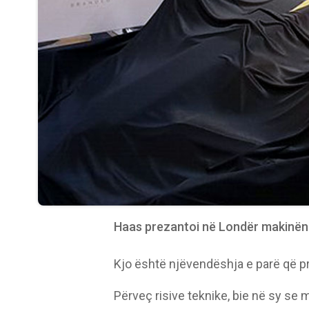
Haas prezantoi në Londër makinën
Kjo është njëvendëshja e parë që pr
Përveç risive teknike, bie në sy se