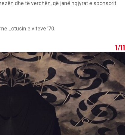
zezën dhe të verdhën, që janë ngjyrat e sponsorit
me Lotusin e viteve ’70.
1/11