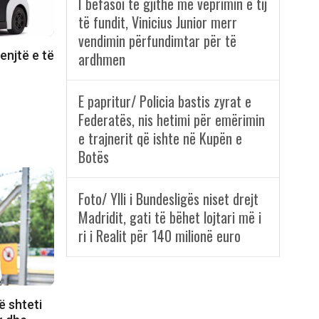
I befasoi të gjithë me veprimin e tij
të fundit, Vinicius Junior merr
vendimin përfundimtar për të
enjtë e të
ardhmen
E papritur/ Policia bastis zyrat e
Federatës, nis hetimi për emërimin
e trajnerit që ishte në Kupën e
Botës
Foto/ Ylli i Bundesligës niset drejt
Madridit, gati të bëhet lojtari më i
ri i Realit për 140 milionë euro
ë shteti