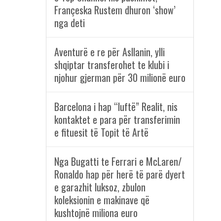
Françeska Rustem dhuron ‘show’
nga deti
Aventurë e re për Asllanin, ylli
shqiptar transferohet te klubi i
njohur gjerman për 30 milionë euro
Barcelona i hap “luftë” Realit, nis
kontaktet e para për transferimin
e fituesit të Topit të Artë
Nga Bugatti te Ferrari e McLaren/
Ronaldo hap për herë të parë dyert
e garazhit luksoz, zbulon
koleksionin e makinave që
kushtojnë miliona euro