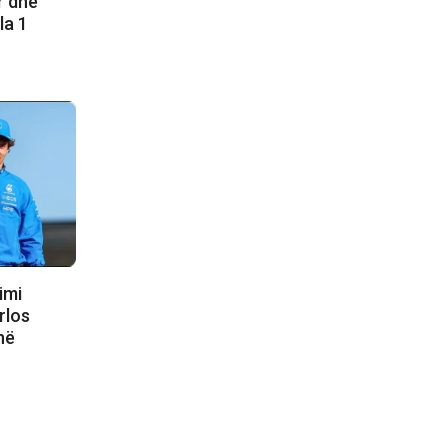
r dhe
la 1
Kimi
rlos
në