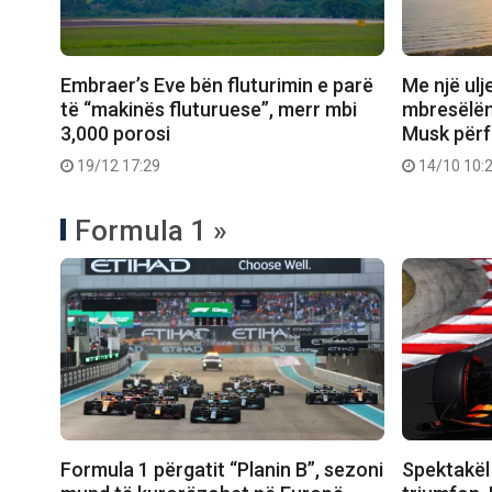
Embraer’s Eve bën fluturimin e parë
Me një ulj
të “makinës fluturuese”, merr mbi
mbresëlën
3,000 porosi
Musk përf
19/12 17:29
14/10 10:
Formula 1 »
Formula 1 përgatit “Planin B”, sezoni
Spektakël 