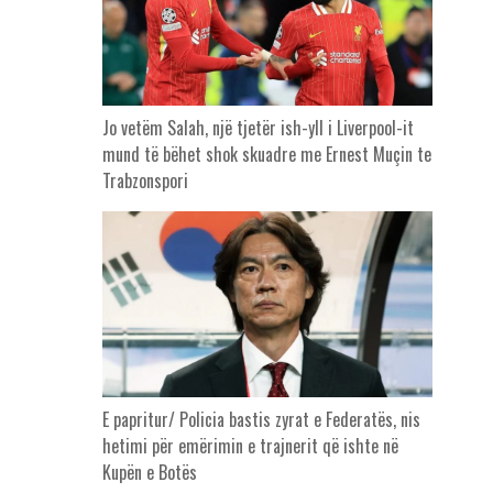
Jo vetëm Salah, një tjetër ish-yll i Liverpool-it
mund të bëhet shok skuadre me Ernest Muçin te
Trabzonspori
E papritur/ Policia bastis zyrat e Federatës, nis
hetimi për emërimin e trajnerit që ishte në
Kupën e Botës