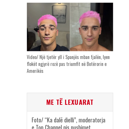
Video/ Një tjetër yll i Spanjës mban fjalën, lyen
flokët ngjyrë rozë pas triumfit në Botërorin e
Amerikës
ME TË LEXUARAT
Foto/ “Ka dalë dielli”, moderatorja
e Top Channel nis pushimet,