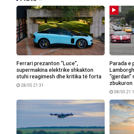
Ferrari prezanton “Luce”,
Parada e 
supermakina elektrike shkakton
Lamborghi
stuhi reagimesh dhe kritika të forta
“gjerdan”
zbukuron 
28/05 21:31
08/05 21: