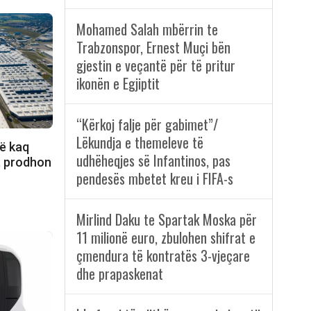
Mohamed Salah mbërrin te
Trabzonspor, Ernest Muçi bën
gjestin e veçantë për të pritur
ikonën e Egjiptit
“Kërkoj falje për gabimet”/
Lëkundja e themeleve të
hë kaq
udhëheqjes së Infantinos, pas
, prodhon
pendesës mbetet kreu i FIFA-s
Mirlind Daku te Spartak Moska për
11 milionë euro, zbulohen shifrat e
çmendura të kontratës 3-vjeçare
dhe prapaskenat