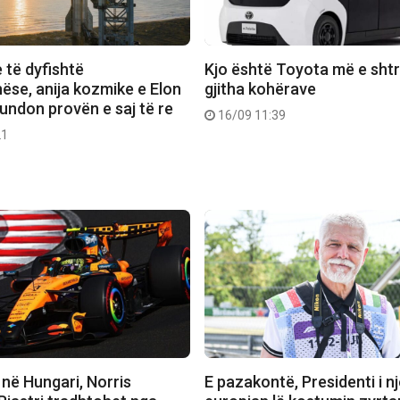
e të dyfishtë
Kjo është Toyota më e shtr
ëse, anija kozmike e Elon
gjitha kohërave
undon provën e saj të re
16/09 11:39
21
në Hungari, Norris
E pazakontë, Presidenti i nj