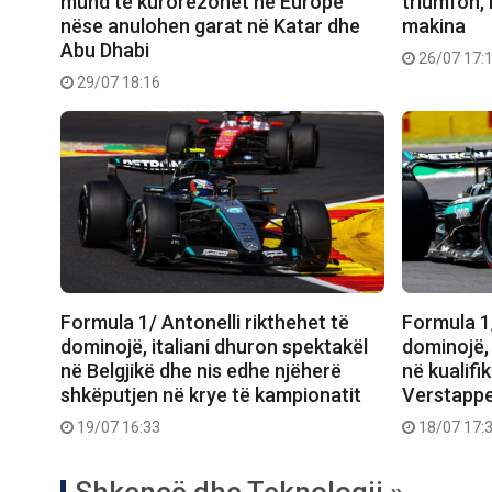
mund të kurorëzohet në Europë
triumfon, 
nëse anulohen garat në Katar dhe
makina
Abu Dhabi
26/07 17:
29/07 18:16
Formula 1/ Antonelli rikthehet të
Formula 1/
dominojë, italiani dhuron spektakël
dominojë, 
në Belgjikë dhe nis edhe njëherë
në kualifi
shkëputjen në krye të kampionatit
Verstapp
19/07 16:33
18/07 17:
Shkencë dhe Teknologji »