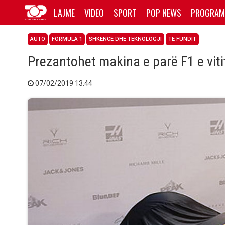
LAJME
VIDEO
SPORT
POP NEWS
PROGRAM
AUTO
FORMULA 1
SHKENCË DHE TEKNOLOGJI
TË FUNDIT
Prezantohet makina e parë F1 e viti
07/02/2019 13:44