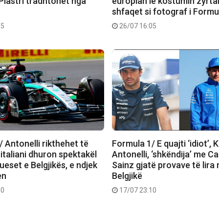
Piastri tradhtohet nga
europian lë kostumin zyrta
shfaqet si fotograf i Formu
15
26/07 16:05
 Antonelli rikthehet të
Formula 1/ E quajti ‘idiot’, 
italiani dhuron spektakël
Antonelli, ‘shkëndija’ me Ca
kueset e Belgjikës, e ndjek
Sainz gjatë provave të lira 
en
Belgjikë
30
17/07 23:10