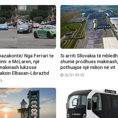
pazakontë/ Nga Ferrari te
Si arriti Sllovakia të mbled
mi e McLaren, një
shumë prodhues makinash
 makinash lukzose
pothuajse një milion në vit
aksin Elbasan-Librazhd
26/01 09:35
19