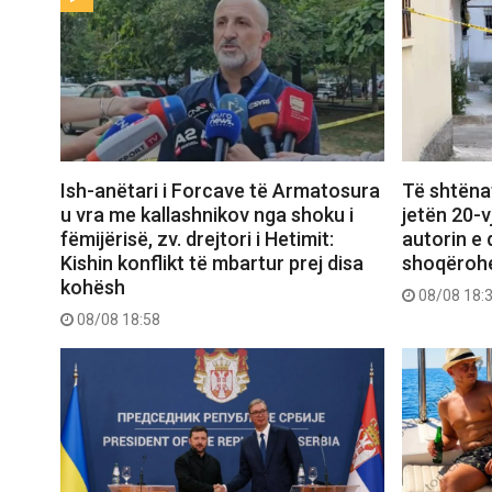
Ish-anëtari i Forcave të Armatosura
Të shtëna
u vra me kallashnikov nga shoku i
jetën 20-v
fëmijërisë, zv. drejtori i Hetimit:
autorin e 
Kishin konflikt të mbartur prej disa
shoqërohe
kohësh
08/08 18:
08/08 18:58