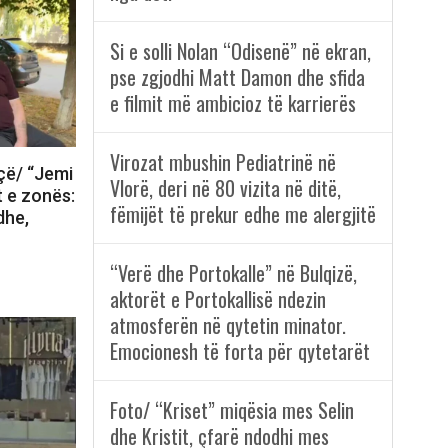
Si e solli Nolan “Odisenë” në ekran,
pse zgjodhi Matt Damon dhe sfida
e filmit më ambicioz të karrierës
Virozat mbushin Pediatrinë në
rçë/ “Jemi
Vlorë, deri në 80 vizita në ditë,
t e zonës:
fëmijët të prekur edhe me alergjitë
dhe,
“Verë dhe Portokalle” në Bulqizë,
aktorët e Portokallisë ndezin
atmosferën në qytetin minator.
Emocionesh të forta për qytetarët
Foto/ “Kriset” miqësia mes Selin
dhe Kristit, çfarë ndodhi mes