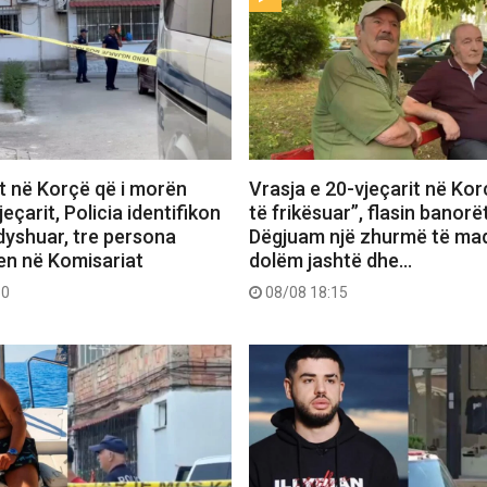
t në Korçë që i morën
Vrasja e 20-vjeçarit në Ko
jeçarit, Policia identifikon
të frikësuar”, flasin banorë
dyshuar, tre persona
Dëgjuam një zhurmë të ma
n në Komisariat
dolëm jashtë dhe…
30
08/08 18:15