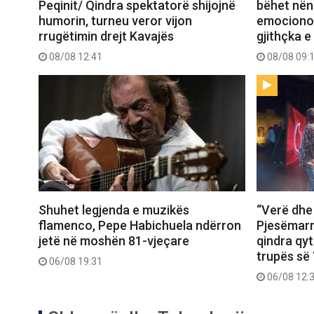
Peqinit/ Qindra spektatorë shijojnë
bëhet nënë
humorin, turneu veror vijon
emocionon 
rrugëtimin drejt Kavajës
gjithçka e
08/08 12:41
08/08 09:
Shuhet legjenda e muzikës
“Verë dhe
flamenco, Pepe Habichuela ndërron
Pjesëmarr
jetë në moshën 81-vjeçare
qindra qy
trupës së 
06/08 19:31
06/08 12: