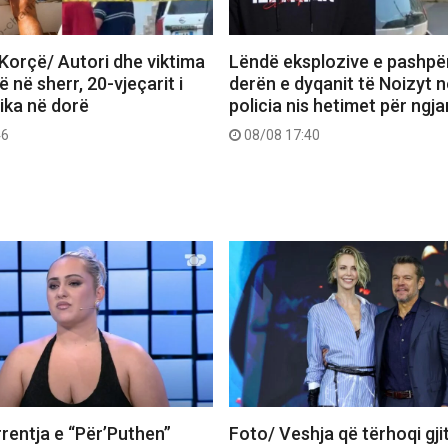
 Korçë/ Autori dhe viktima
Lëndë eksplozive e pashpë
ë në sherr, 20-vjeçarit i
derën e dyqanit të Noizyt n
ika në dorë
policia nis hetimet për ngja
46
08/08 17:40
rentja e “Për’Puthen”
Foto/ Veshja që tërhoqi gji