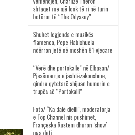
vëmendjen, Charlize Theron
shfaqet me një look të ri në turin
botëror të “The Odyssey”
Shuhet legjenda e muzikës
flamenco, Pepe Habichuela
ndërron jetë në moshën 81-vjeçare
“Verë dhe portokalle” në Elbasan/
Pjesëmarrje e jashtëzakonshme,
qindra qytetarë shijuan humorin e
trupës së “Portokalli”
Foto/ “Ka dalë dielli”, moderatorja
e Top Channel nis pushimet,
Françeska Rustem dhuron ‘show’
nga deti