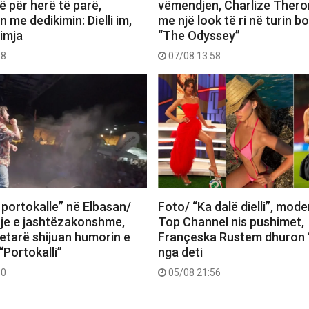
 për herë të parë,
vëmendjen, Charlize Thero
me dedikimin: Dielli im,
me një look të ri në turin b
 imja
“The Odyssey”
18
07/08 13:58
 portokalle” në Elbasan/
Foto/ “Ka dalë dielli”, mode
je e jashtëzakonshme,
Top Channel nis pushimet,
tetarë shijuan humorin e
Françeska Rustem dhuron 
“Portokalli”
nga deti
30
05/08 21:56