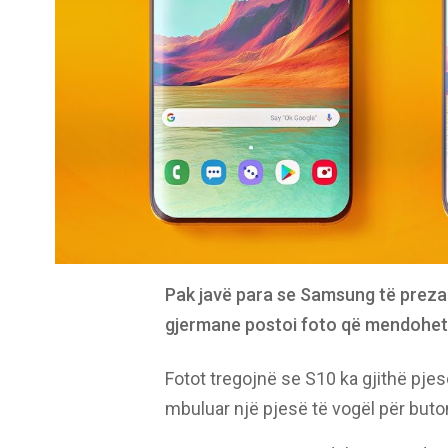
Pak javë para se Samsung të prezant
gjermane postoi foto që mendohet 
Fotot tregojnë se S10 ka gjithë pj
mbuluar një pjesë të vogël për buto