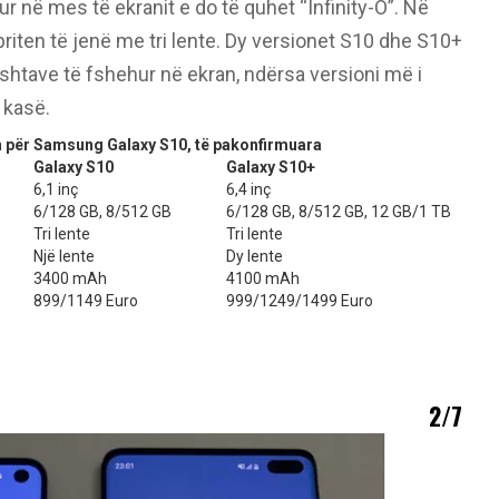
në mes të ekranit e do të quhet “Infinity-O”. Në
iten të jenë me tri lente. Dy versionet S10 dhe S10+
ishtave të fshehur në ekran, ndërsa versioni më i
 kasë.
n për Samsung Galaxy S10, të pakonfirmuara
Galaxy S10
Galaxy S10+
6,1 inç
6,4 inç
6/128 GB, 8/512 GB
6/128 GB, 8/512 GB, 12 GB/1 TB
Tri lente
Tri lente
Një lente
Dy lente
3400 mAh
4100 mAh
899/1149 Euro
999/1249/1499 Euro
2/7