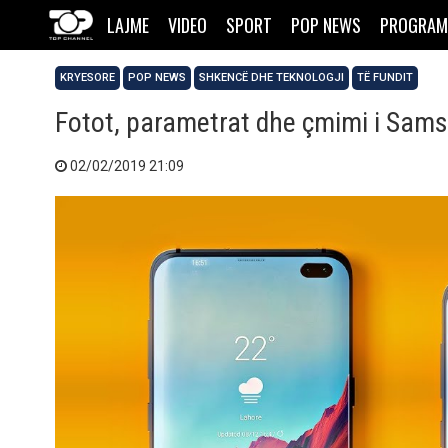
LAJME
VIDEO
SPORT
POP NEWS
PROGRAM
KRYESORE
POP NEWS
SHKENCË DHE TEKNOLOGJI
TË FUNDIT
Fotot, parametrat dhe çmimi i Sam
02/02/2019 21:09