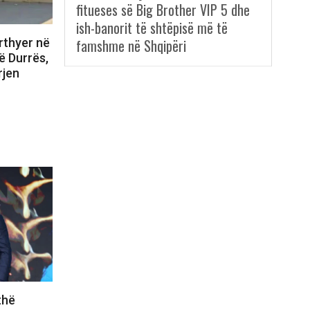
fitueses së Big Brother VIP 5 dhe
ish-banorit të shtëpisë më të
famshme në Shqipëri
rthyer në
ë Durrës,
rjen
thë