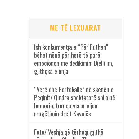
ME TË LEXUARAT
Ish konkurrentja e “Për’Puthen”
bëhet nënë për herë të parë,
emocionon me dedikimin: Dielli im,
gjithçka e imja
“Verë dhe Portokalle” në skenën e
Peqinit/ Qindra spektatorë shijojnë
humorin, turneu veror vijon
rrugëtimin drejt Kavajës
Foto/ Veshja që tërhoqi gjithë