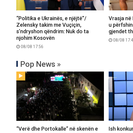
“Politika e Ukrainës, e njëjtë”/
Vrasja në
Zelensky takim me Vuçiçin,
u përfshin
s’ndryshon qëndrim: Nuk do ta
gjendet th
njohim Kosovën
08/08 17:
08/08 17:56
Pop News »
“Verë dhe Portokalle” në skenën e
Ish konkur