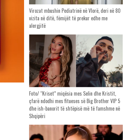
Virozat mbushin Pediatrinë në Vlorë, deri në 80
vizita në ditë, fëmijët të prekur edhe me
alergjitë
Foto/ “Kriset” miqësia mes Selin dhe Kristit,
çfarë ndodhi mes fitueses së Big Brother VIP 5
dhe ish-banorit të shtëpisë më të famshme në
Shqipëri