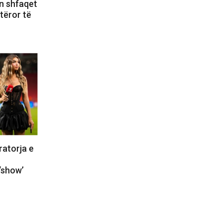
n shfaqet
otëror të
ratorja e
‘show’