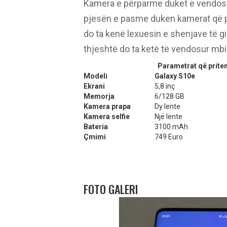
Kamera e përparme duket e vendosur 
pjesën e pasme duken kamerat që pr
do ta kenë lexuesin e shenjave të g
thjeshtë do ta ketë të vendosur mbi
Parametrat që prite
Modeli
Galaxy S10e
Ekrani
5,8 inç
Memorja
6/128 GB
Kamera prapa
Dy lente
Kamera selfie
Një lente
Bateria
3100 mAh
Çmimi
749 Euro
FOTO GALERI