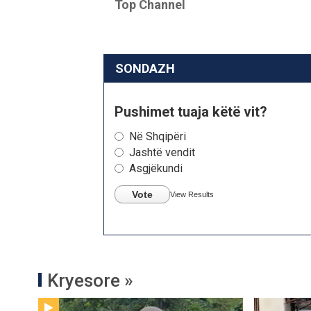
Top Channel
SONDAZH
Pushimet tuaja këtë vit?
Në Shqipëri
Jashtë vendit
Asgjëkundi
Vote
View Results
Kryesore »