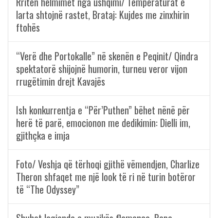
Rriten helmimet nga ushqimi/ Temperaturat e
larta shtojnë rastet, Brataj: Kujdes me zinxhirin
ftohës
“Verë dhe Portokalle” në skenën e Peqinit/ Qindra
spektatorë shijojnë humorin, turneu veror vijon
rrugëtimin drejt Kavajës
Ish konkurrentja e “Për’Puthen” bëhet nënë për
herë të parë, emocionon me dedikimin: Dielli im,
gjithçka e imja
Foto/ Veshja që tërhoqi gjithë vëmendjen, Charlize
Theron shfaqet me një look të ri në turin botëror
të “The Odyssey”
Shuhet legjenda e muzikës flamenco, Pepe