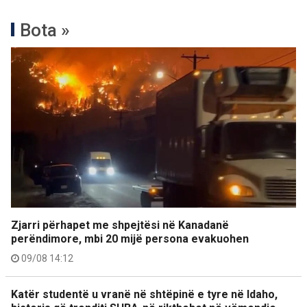
Bota »
Zjarri përhapet me shpejtësi në Kanadanë
perëndimore, mbi 20 mijë persona evakuohen
09/08 14:12
Katër studentë u vranë në shtëpinë e tyre në Idaho,