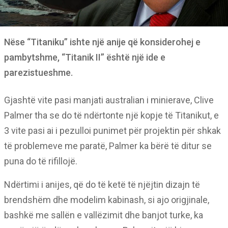
Nëse “Titaniku” ishte një anije që konsiderohej e
pambytshme, “Titanik II” është një ide e
parezistueshme.
Gjashtë vite pasi manjati australian i minierave, Clive
Palmer tha se do të ndërtonte një kopje të Titanikut, e
3 vite pasi ai i pezulloi punimet për projektin për shkak
të problemeve me paratë, Palmer ka bërë të ditur se
puna do të rifillojë.
Ndërtimi i anijes, që do të ketë të njëjtin dizajn të
brendshëm dhe modelim kabinash, si ajo origjinale,
bashkë me sallën e vallëzimit dhe banjot turke, ka