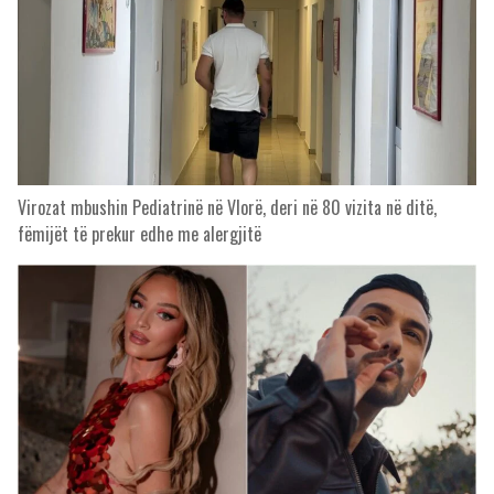
Virozat mbushin Pediatrinë në Vlorë, deri në 80 vizita në ditë,
fëmijët të prekur edhe me alergjitë