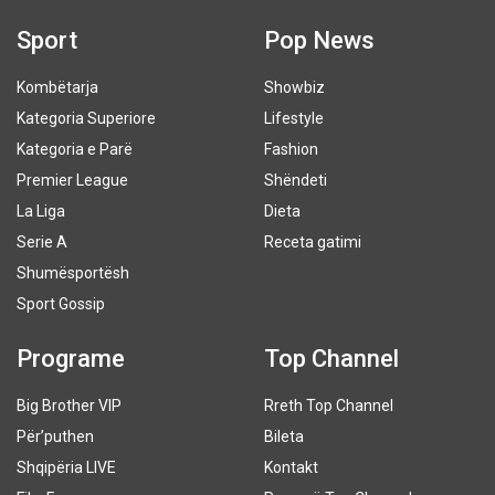
Sport
Pop News
Kombëtarja
Showbiz
Kategoria Superiore
Lifestyle
Kategoria e Parë
Fashion
Premier League
Shëndeti
La Liga
Dieta
Serie A
Receta gatimi
Shumësportësh
Sport Gossip
Programe
Top Channel
Big Brother VIP
Rreth Top Channel
Për’puthen
Bileta
Shqipëria LIVE
Kontakt