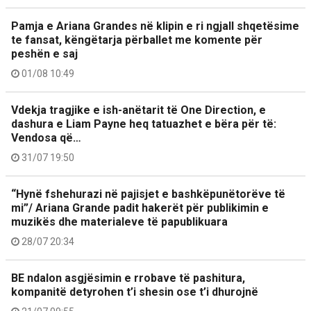
Pamja e Ariana Grandes në klipin e ri ngjall shqetësime
te fansat, këngëtarja përballet me komente për
peshën e saj
01/08 10:49
Vdekja tragjike e ish-anëtarit të One Direction, e
dashura e Liam Payne heq tatuazhet e bëra për të:
Vendosa që…
31/07 19:50
“Hynë fshehurazi në pajisjet e bashkëpunëtorëve të
mi”/ Ariana Grande padit hakerët për publikimin e
muzikës dhe materialeve të papublikuara
28/07 20:34
BE ndalon asgjësimin e rrobave të pashitura,
kompanitë detyrohen t’i shesin ose t’i dhurojnë