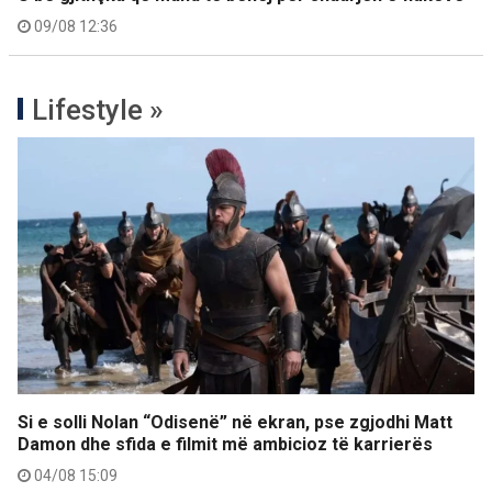
09/08 12:36
Lifestyle »
Si e solli Nolan “Odisenë” në ekran, pse zgjodhi Matt
Damon dhe sfida e filmit më ambicioz të karrierës
04/08 15:09