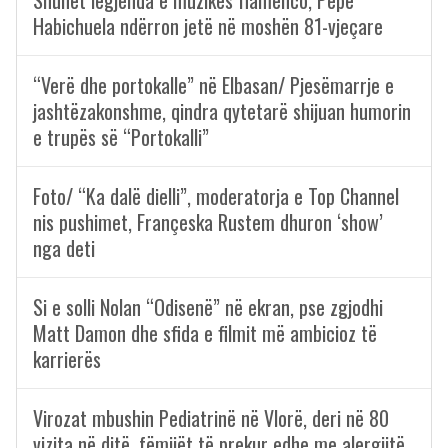
Habichuela ndërron jetë në moshën 81-vjeçare
“Verë dhe portokalle” në Elbasan/ Pjesëmarrje e
jashtëzakonshme, qindra qytetarë shijuan humorin
e trupës së “Portokalli”
Foto/ “Ka dalë dielli”, moderatorja e Top Channel
nis pushimet, Françeska Rustem dhuron ‘show’
nga deti
Si e solli Nolan “Odisenë” në ekran, pse zgjodhi
Matt Damon dhe sfida e filmit më ambicioz të
karrierës
Virozat mbushin Pediatrinë në Vlorë, deri në 80
vizita në ditë, fëmijët të prekur edhe me alergjitë