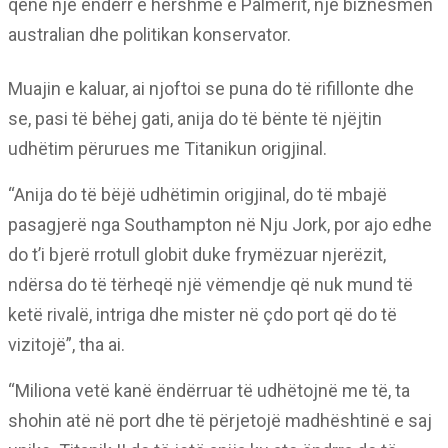
qenë një ëndërr e hershme e Palmerit, një biznesmen
australian dhe politikan konservator.
Muajin e kaluar, ai njoftoi se puna do të rifillonte dhe
se, pasi të bëhej gati, anija do të bënte të njëjtin
udhëtim përurues me Titanikun origjinal.
“Anija do të bëjë udhëtimin origjinal, do të mbajë
pasagjerë nga Southampton në Nju Jork, por ajo edhe
do t’i bjerë rrotull globit duke frymëzuar njerëzit,
ndërsa do të tërheqë një vëmendje që nuk mund të
ketë rivalë, intriga dhe mister në çdo port që do të
vizitojë”, tha ai.
“Miliona vetë kanë ëndërruar të udhëtojnë me të, ta
shohin atë në port dhe të përjetojë madhështinë e saj