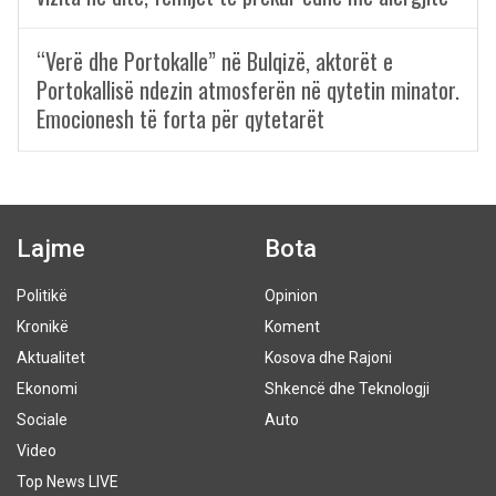
“Verë dhe Portokalle” në Bulqizë, aktorët e
Portokallisë ndezin atmosferën në qytetin minator.
Emocionesh të forta për qytetarët
Lajme
Bota
Politikë
Opinion
Kronikë
Koment
Aktualitet
Kosova dhe Rajoni
Ekonomi
Shkencë dhe Teknologji
Sociale
Auto
Video
Top News LIVE