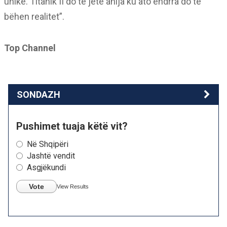
unike. Titanik II do të jetë anija ku ato ëndrra do të
bëhen realitet”.
Top Channel
SONDAZH
Pushimet tuaja këtë vit?
Në Shqipëri
Jashtë vendit
Asgjëkundi
Vote
View Results