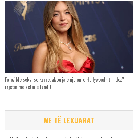
Foto/ Më seksi se kurrë, aktorja e njohur e Hollywood-it “ndez”
rrjetin me setin e fundit
ME TË LEXUARAT