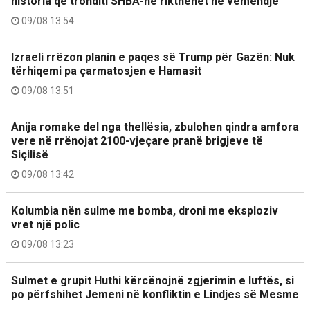
historia që tronditi SHBA-në rikthehet në vëmendje
09/08 13:54
Izraeli rrëzon planin e paqes së Trump për Gazën: Nuk
tërhiqemi pa çarmatosjen e Hamasit
09/08 13:51
Anija romake del nga thellësia, zbulohen qindra amfora
vere në rrënojat 2100-vjeçare pranë brigjeve të
Siçilisë
09/08 13:42
Kolumbia nën sulme me bomba, droni me eksploziv
vret një polic
09/08 13:23
Sulmet e grupit Huthi kërcënojnë zgjerimin e luftës, si
po përfshihet Jemeni në konfliktin e Lindjes së Mesme