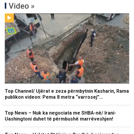
Video »
Top Channel/ Ujërat e zeza përmbytnin Kasharin, Rama
publikon videon: Pema 8 metra “varrosej”…
Top News – Nuk ka negociata me SHBA-në/ Irani-
Uashingtoni duhet të përmbushë marrëveshjen!