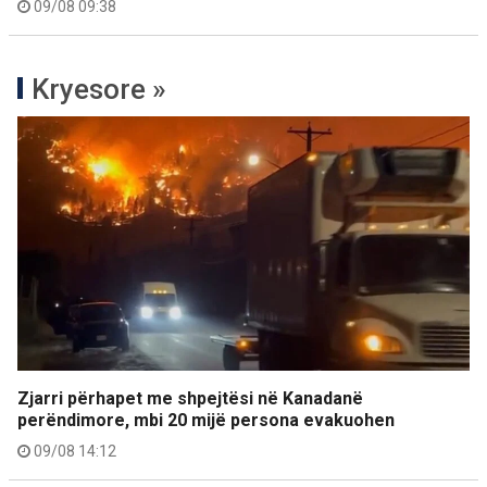
09/08 09:38
Kryesore »
Zjarri përhapet me shpejtësi në Kanadanë
perëndimore, mbi 20 mijë persona evakuohen
09/08 14:12