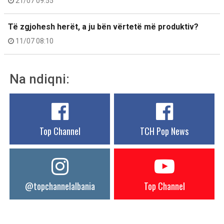
21/07 09:55
Të zgjohesh herët, a ju bën vërtetë më produktiv?
11/07 08:10
Na ndiqni:
Top Channel
TCH Pop News
@topchannelalbania
Top Channel