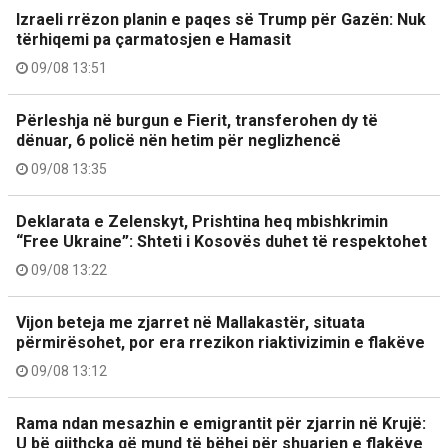
Izraeli rrëzon planin e paqes së Trump për Gazën: Nuk
tërhiqemi pa çarmatosjen e Hamasit
09/08 13:51
Përleshja në burgun e Fierit, transferohen dy të
dënuar, 6 policë nën hetim për neglizhencë
09/08 13:35
Deklarata e Zelenskyt, Prishtina heq mbishkrimin
“Free Ukraine”: Shteti i Kosovës duhet të respektohet
09/08 13:22
Vijon beteja me zjarret në Mallakastër, situata
përmirësohet, por era rrezikon riaktivizimin e flakëve
09/08 13:12
Rama ndan mesazhin e emigrantit për zjarrin në Krujë:
U bë gjithçka që mund të bëhej për shuarjen e flakëve