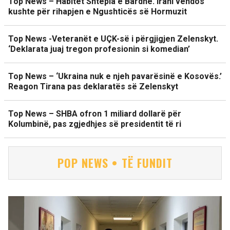
Top News – Habitet Shtëpia e Bardhë. Irani vendos
kushte për rihapjen e Ngushticës së Hormuzit
Top News -Veteranët e UÇK-së i përgjigjen Zelenskyt.
‘Deklarata juaj tregon profesionin si komedian’
Top News – ‘Ukraina nuk e njeh pavarësinë e Kosovës.’
Reagon Tirana pas deklaratës së Zelenskyt
Top News – SHBA ofron 1 miliard dollarë për
Kolumbinë, pas zgjedhjes së presidentit të ri
POP NEWS • TË FUNDIT