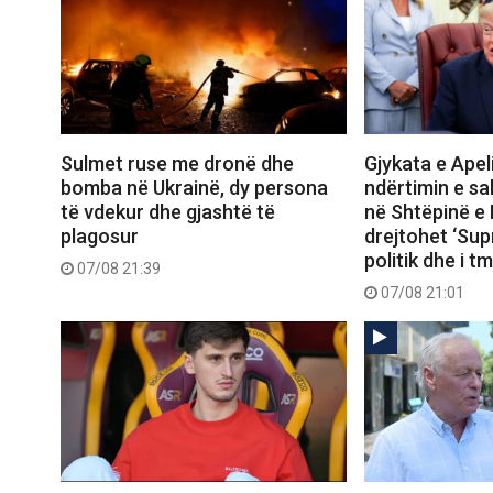
Sulmet ruse me dronë dhe
Gjykata e Apeli
bomba në Ukrainë, dy persona
ndërtimin e sal
të vdekur dhe gjashtë të
në Shtëpinë e 
plagosur
drejtohet ‘Su
politik dhe i 
07/08 21:39
07/08 21:01