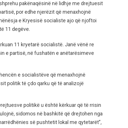
 shprehu pakënaqësinë në lidhje me drejtuesit
 partisë, por edhe njerëzit që menaxhojnë
ënësja e Kryesisë socialiste ajo që njoftoi
 të 11 degëve.
kuan 11 kryetarë socialistë. Janë vënë re
in e partisë, në fushatën e anëtarësimeve
hencën e socialistëve që menaxhojnë
it politik të çdo qarku që të analizojë
Drejtuesve politikë u është kërkuar që të rrisin
ulojnë, sidomos në bashkitë që drejtohen nga
marrëdhënies së pushtetit lokal me qytetarët”,