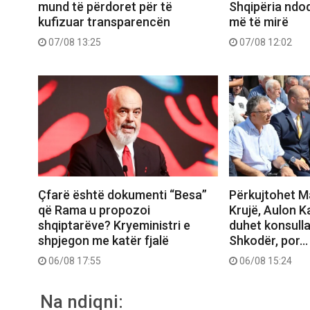
mund të përdoret për të
Shqipëria ndo
kufizuar transparencën
më të mirë
07/08 13:25
07/08 12:02
Çfarë është dokumenti “Besa”
Përkujtohet M
që Rama u propozoi
Krujë, Aulon K
shqiptarëve? Kryeministri e
duhet konsull
shpjegon me katër fjalë
Shkodër, por…
06/08 17:55
06/08 15:24
Na ndiqni: