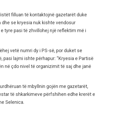
listët filluan të kontaktojnë gazetarët duke
m dhe se kryesia nuk kishte vendosur
 tyre pasi të zhvillohej një reflektim më i
ëhej vetë numri dy i PS-së, por duket se
, pasi lajmi ishte përhapur: “Kryesia e Partisë
n në çdo nivel të organizimit të saj dhe janë
 urdhëruan të mbyllnin gojën me gazetarët,
estar të shkarkimeve përfshihen edhe krerët e
he Selenica.