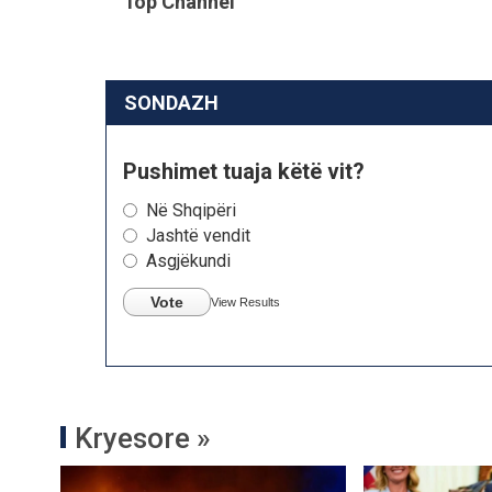
Top Channel
SONDAZH
Pushimet tuaja këtë vit?
Në Shqipëri
Jashtë vendit
Asgjëkundi
Vote
View Results
Kryesore »