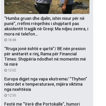
“Humba gruan dhe djalin, ishin nisur për në
punë”, rrëfimi rrëqethës i shqiptarit pas
aksidentit tragjik në Greqi: Ma ndjeu zemra, i
mora në telefon…
18:48
“Rruga jonë është e qartë”/ BE nën presion
për anëtarët e rinj, Rama për Financial
Times: Shqipëria ndodhet në momentin më
të mirë
12:02
Europa digjet nga vapa ekstreme/ “Thyhen”
rekordet e temperaturave, mijëra viktima
nga nxehtësia
12:50
Festë me “Verë dhe Portokalle”, humori