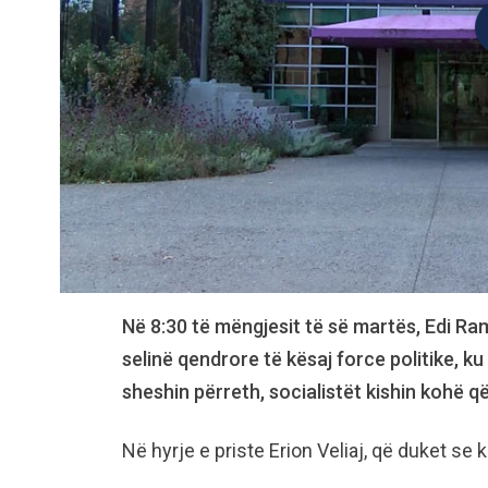
Në 8:30 të mëngjesit të së martës, Edi Ra
selinë qendrore të kësaj force politike, 
sheshin përreth, socialistët kishin kohë 
Në hyrje e priste Erion Veliaj, që duket se 