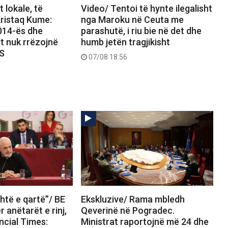
 lokale, të
Video/ Tentoi të hynte ilegalisht
ristaq Kume:
nga Maroku në Ceuta me
2014-ës dhe
parashutë, i riu bie në det dhe
it nuk rrëzojnë
humb jetën tragjikisht
PS
07/08 18:56
htë e qartë”/ BE
Ekskluzive/ Rama mbledh
 anëtarët e rinj,
Qeverinë në Pogradec.
ncial Times:
Ministrat raportojnë më 24 dhe