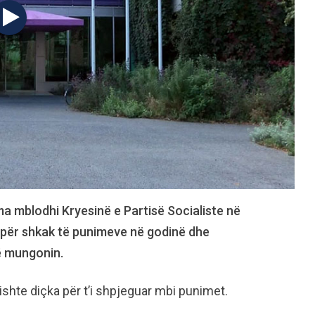
ma mblodhi Kryesinë e Partisë Socialiste në
ku për shkak të punimeve në godinë dhe
që mungonin.
kishte diçka për t’i shpjeguar mbi punimet.