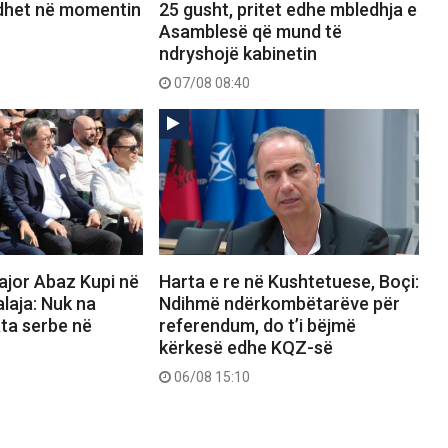
dhet në momentin
25 gusht, pritet edhe mbledhja e
Asamblesë që mund të
ndryshojë kabinetin
07/08 08:40
ajor Abaz Kupi në
Harta e re në Kushtetuese, Boçi:
alaja: Nuk na
Ndihmë ndërkombëtarëve për
ata serbe në
referendum, do t’i bëjmë
kërkesë edhe KQZ-së
06/08 15:10