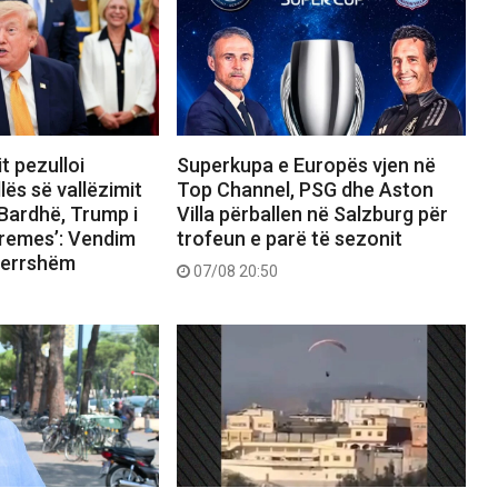
t pezulloi
Superkupa e Europës vjen në
lës së vallëzimit
Top Channel, PSG dhe Aston
Bardhë, Trump i
Villa përballen në Salzburg për
premes’: Vendim
trofeun e parë të sezonit
tmerrshëm
07/08 20:50