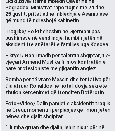
Ekskluzive/ Rama mbledh Qeverinë në
Pogradec. Ministrat raportojnë më 24 dhe
25 gusht, pritet edhe mbledhja e Asamblesë
që mund të ndryshojë kabinetin
Tragjike/ Po ktheheshin në Gjermani pas
pushimeve në vendlindje, humbin jetën në
aksident tre anëtarët e familjes nga Kosova
E kryer/ Hap i madh për talentin shqiptar, 17-
vjeçari Armend Muslika firmos kontratën e
parë profesioniste me gjigantin anglez
Bomba për të vrarë Messin dhe tentativa për
t’iu afruar Ronaldos në hotel, dosja sekrete
zbulon kërcënimet që tronditën Botërorin
Foto+Video/ Dalin pamjet e aksidentit tragjik
në Greqi, momenti i përplasjes që i mori jetën
nënës dhe djalit shqiptar
“Humba gruan dhe djalin, ishin nisur për në