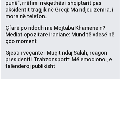
punë”, rrëfimi rrëqethës i shqiptarit pas
aksidentit tragjik në Greqi: Ma ndjeu zemra, i
mora në telefon…
Çfarë po ndodh me Mojtaba Khamenein?
Mediat opozitare iraniane: Mund të vdesë në
çdo moment
Gjesti i veçantë i Muçit ndaj Salah, reagon
presidenti i Trabzonsporit: Më emocionoi, e
falënderoj publikisht