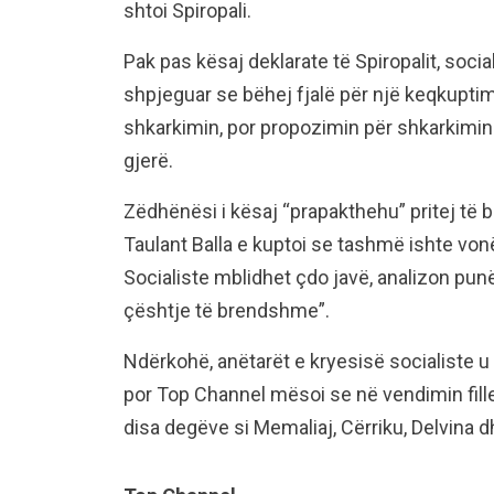
shtoi Spiropali.
Pak pas kësaj deklarate të Spiropalit, socia
shpjeguar se bëhej fjalë për një keqkupti
shkarkimin, por propozimin për shkarkimin e
gjerë.
Zëdhënësi i kësaj “prapakthehu” pritej të b
Taulant Balla e kuptoi se tashmë ishte vonë
Socialiste mblidhet çdo javë, analizon punë
çështje të brendshme”.
Ndërkohë, anëtarët e kryesisë socialiste u
por Top Channel mësoi se në vendimin fill
disa degëve si Memaliaj, Cërriku, Delvina d