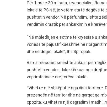
Për 1 orë e 30 minuta, kryesocialisti Rama
lokalë të PS-së, jo vetëm ata të degëve të
pushtetin vendor. Në përfundim, ishte zëdh
vendimin drastik për shkarkimin e krerëve
“Në mbledhjen e sotme të kryesisë u shkar
vonesa të pajustifikueshme në riorganizim
dhe në degët lokale”, tha Spiropali.
Rama mësohet se është ankuar për negliz
pushtetin vendor, duke kërkuar nga drejtues
veprimtarinë e drejtorëve lokalë.
“Vihet re një shkëputje nga disa territore. 
prezencën në territor dhe në qarqet që mb
opozita, ku vihet re një degradim i madh i 