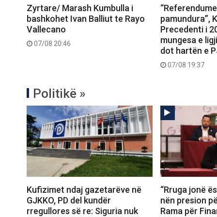
Zyrtare/ Marash Kumbulla i
“Referendumet
bashkohet Ivan Balliut te Rayo
pamundura”, K
Vallecano
Precedenti i 
mungesa e ligj
07/08 20:46
dot hartën e 
07/08 19:37
Politikë »
Kufizimet ndaj gazetarëve në
“Rruga jonë ës
GJKKO, PD del kundër
nën presion për
rregullores së re: Siguria nuk
Rama për Fina