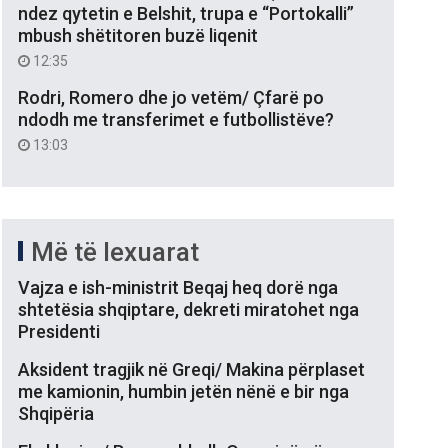
ndez qytetin e Belshit, trupa e “Portokalli”
mbush shëtitoren buzë liqenit
12:35
Rodri, Romero dhe jo vetëm/ Çfarë po
ndodh me transferimet e futbollistëve?
13:03
Më të lexuarat
Vajza e ish-ministrit Beqaj heq dorë nga
shtetësia shqiptare, dekreti miratohet nga
Presidenti
Aksident tragjik në Greqi/ Makina përplaset
me kamionin, humbin jetën nënë e bir nga
Shqipëria