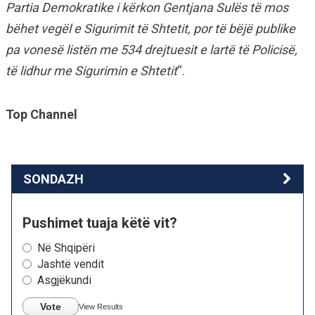
Partia Demokratike i kërkon Gentjana Sulës të mos
bëhet vegël e Sigurimit të Shtetit, por të bëjë publike
pa vonesë listën me 534 drejtuesit e lartë të Policisë,
të lidhur me Sigurimin e Shtetit
“.
Top Channel
SONDAZH
Pushimet tuaja këtë vit?
Në Shqipëri
Jashtë vendit
Asgjëkundi
Vote
View Results