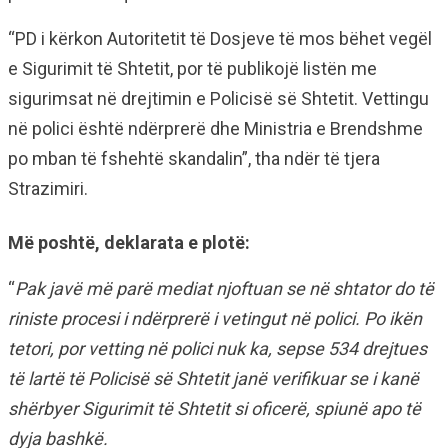
“PD i kërkon Autoritetit të Dosjeve të mos bëhet vegël
e Sigurimit të Shtetit, por të publikojë listën me
sigurimsat në drejtimin e Policisë së Shtetit. Vettingu
në polici është ndërprerë dhe Ministria e Brendshme
po mban të fshehtë skandalin”, tha ndër të tjera
Strazimiri.
Më poshtë, deklarata e plotë:
“
Pak javë më parë mediat njoftuan se në shtator do të
riniste procesi i ndërprerë i vetingut në polici. Po ikën
tetori, por vetting në polici nuk ka, sepse 534 drejtues
të lartë të Policisë së Shtetit janë verifikuar se i kanë
shërbyer Sigurimit të Shtetit si oficerë, spiunë apo të
dyja bashkë.