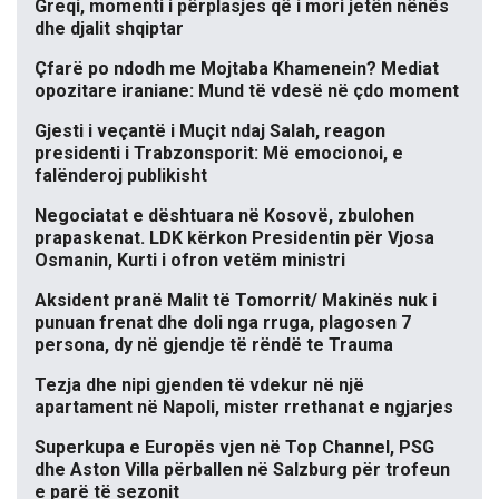
Greqi, momenti i përplasjes që i mori jetën nënës
dhe djalit shqiptar
Çfarë po ndodh me Mojtaba Khamenein? Mediat
opozitare iraniane: Mund të vdesë në çdo moment
Gjesti i veçantë i Muçit ndaj Salah, reagon
presidenti i Trabzonsporit: Më emocionoi, e
falënderoj publikisht
Negociatat e dështuara në Kosovë, zbulohen
prapaskenat. LDK kërkon Presidentin për Vjosa
Osmanin, Kurti i ofron vetëm ministri
Aksident pranë Malit të Tomorrit/ Makinës nuk i
punuan frenat dhe doli nga rruga, plagosen 7
persona, dy në gjendje të rëndë te Trauma
Tezja dhe nipi gjenden të vdekur në një
apartament në Napoli, mister rrethanat e ngjarjes
Superkupa e Europës vjen në Top Channel, PSG
dhe Aston Villa përballen në Salzburg për trofeun
e parë të sezonit