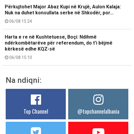
Përkujtohet Major Abaz Kupi në Krujë, Aulon Kalaja:
Nuk na duhet konsullata serbe në Shkodër, por…
06/08 15:24
Harta e re në Kushtetuese, Boçi: Ndihmë
ndërkombëtarëve për referendum, do t’i bëjmë
kërkesë edhe KQZ-së
06/08 15:10
Na ndiqni:
Top Channel
@topchannelalbania