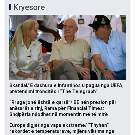
Kryesore
Skandal/ E dashura e Infantinos u pagua nga UEFA,
pretendimi tronditës i “The Telegraph”
“Rruga jonë është e qartë”/ BE nën presion për
anëtarët e rinj, Rama për Financial Times:
Shqipëria ndodhet në momentin më të mirë
Europa digjet nga vapa ekstreme/ “Thyhen”
rekordet e temperaturave, mijëra viktima nga