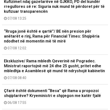
Kufizimet ndaj gazetarëve në GJKKO, PD del kundër
rregullores së re: Siguria nuk mund të përdoret për të
kufizuar transparencën
07/08 13:25
“Rruga jonë është e qartë”/ BE nën presion për
anëtarët e rinj, Rama për Financial Times: Shqipëria
ndodhet në momentin më të mirë
07/08 12:02
Ekskluzive/ Rama mbledh Qeverinë në Pogradec.
Ministrat raportojnë më 24 dhe 25 gusht, pritet edhe
mbledhja e Asamblesë që mund të ndryshojë kabinetin
07/08 08:40
Çfarë është dokumenti “Besa” që Rama u propozoi
shqiptarëve? Kryeministri e shpjegon me katër fjalë
06/08 17:55