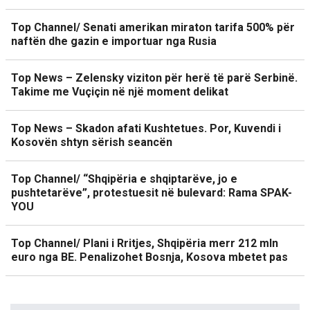
Top Channel/ Senati amerikan miraton tarifa 500% për
naftën dhe gazin e importuar nga Rusia
Top News – Zelensky viziton për herë të parë Serbinë.
Takime me Vuçiçin në një moment delikat
Top News – Skadon afati Kushtetues. Por, Kuvendi i
Kosovën shtyn sërish seancën
Top Channel/ “Shqipëria e shqiptarëve, jo e
pushtetarëve”, protestuesit në bulevard: Rama SPAK-
YOU
Top Channel/ Plani i Rritjes, Shqipëria merr 212 mln
euro nga BE. Penalizohet Bosnja, Kosova mbetet pas