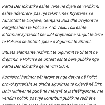
Partia Demokratike është vënë në dijeni se verifikimi
është ndërprerë, pas një takimi mes Kryetares së
Autoritetit të Dosjeve, Gentjana Sula dhe Drejtorit të
Përgjithshëm të Policisë, Ardi Veliu, i cili është
informuar zyrtarisht për 534 drejtuesit e rangut të lartë
të Policisë së Shtetit, pjesë e Sigurimit të Shtetit.
Situata alarmante rikthimit të Sigurimit të Shtetit në
drejtimin e Policisë së Shteitt është bërë publike nga
Partia Demokratike që në vitin 2014.
Komisioni hetimor për largimet nga detyra në Polici,
provoi zyrtarisht se qindra sigurimsa të nxjerrë në lirim
ishin rikthyer në punë në mënyrë të jashtëligjshme, me
vendim politik, pas një kontributi publik në radhët e