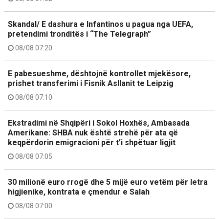
Skandal/ E dashura e Infantinos u pagua nga UEFA,
pretendimi tronditës i “The Telegraph”
08/08 07:20
E pabesueshme, dështojnë kontrollet mjekësore,
prishet transferimi i Fisnik Asllanit te Leipzig
08/08 07:10
Ekstradimi në Shqipëri i Sokol Hoxhës, Ambasada
Amerikane: SHBA nuk është strehë për ata që
keqpërdorin emigracioni për t’i shpëtuar ligjit
08/08 07:05
30 milionë euro rrogë dhe 5 mijë euro vetëm për letra
higjienike, kontrata e çmendur e Salah
08/08 07:00