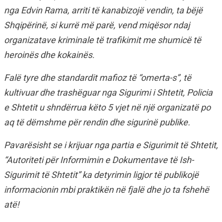
nga Edvin Rama, arriti të kanabizojë vendin, ta bëjë
Shqipërinë, si kurrë më parë, vend miqësor ndaj
organizatave kriminale të trafikimit me shumicë të
heroinës dhe kokainës.
Falë tyre dhe standardit mafioz të “omerta-s”, të
kultivuar dhe trashëguar nga Sigurimi i Shtetit, Policia
e Shtetit u shndërrua këto 5 vjet në një organizatë po
aq të dëmshme për rendin dhe sigurinë publike.
Pavarësisht se i krijuar nga partia e Sigurimit të Shtetit,
“Autoriteti për Informimin e Dokumentave të Ish-
Sigurimit të Shtetit” ka detyrimin ligjor të publikojë
informacionin mbi praktikën në fjalë dhe jo ta fshehë
atë!