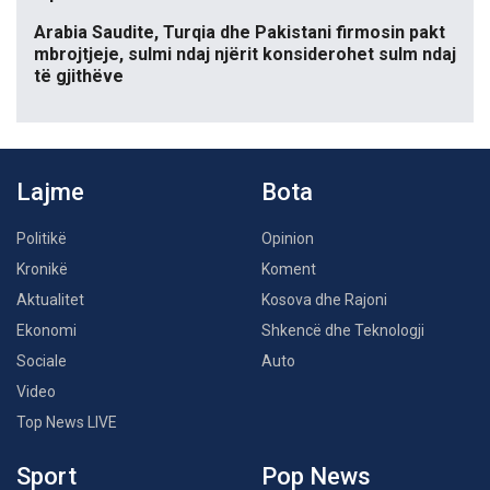
Arabia Saudite, Turqia dhe Pakistani firmosin pakt
mbrojtjeje, sulmi ndaj njërit konsiderohet sulm ndaj
të gjithëve
Lajme
Bota
Politikë
Opinion
Kronikë
Koment
Aktualitet
Kosova dhe Rajoni
Ekonomi
Shkencë dhe Teknologji
Sociale
Auto
Video
Top News LIVE
Sport
Pop News