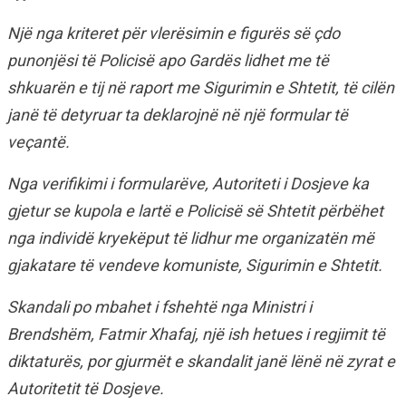
Një nga kriteret për vlerësimin e figurës së çdo
punonjësi të Policisë apo Gardës lidhet me të
shkuarën e tij në raport me Sigurimin e Shtetit, të cilën
janë të detyruar ta deklarojnë në një formular të
veçantë.
Nga verifikimi i formularëve, Autoriteti i Dosjeve ka
gjetur se kupola e lartë e Policisë së Shtetit përbëhet
nga individë kryekëput të lidhur me organizatën më
gjakatare të vendeve komuniste, Sigurimin e Shtetit.
Skandali po mbahet i fshehtë nga Ministri i
Brendshëm, Fatmir Xhafaj, një ish hetues i regjimit të
diktaturës, por gjurmët e skandalit janë lënë në zyrat e
Autoritetit të Dosjeve.