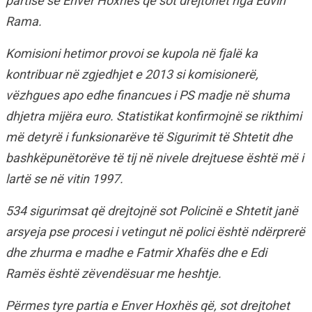
partisë së Enver Hoxhës që sot drejtohet nga Edvin
Rama.
Komisioni hetimor provoi se kupola në fjalë ka
kontribuar në zgjedhjet e 2013 si komisionerë,
vëzhgues apo edhe financues i PS madje në shuma
dhjetra mijëra euro. Statistikat konfirmojnë se rikthimi
më detyrë i funksionarëve të Sigurimit të Shtetit dhe
bashkëpunëtorëve të tij në nivele drejtuese është më i
lartë se në vitin 1997.
534 sigurimsat që drejtojnë sot Policinë e Shtetit janë
arsyeja pse procesi i vetingut në polici është ndërprerë
dhe zhurma e madhe e Fatmir Xhafës dhe e Edi
Ramës është zëvendësuar me heshtje.
Përmes tyre partia e Enver Hoxhës që, sot drejtohet