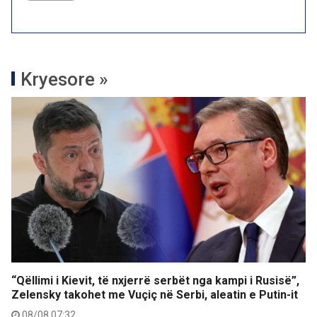
Kryesore »
“Qëllimi i Kievit, të nxjerrë serbët nga kampi i Rusisë”,
Zelensky takohet me Vuçiç në Serbi, aleatin e Putin-it
08/08 07:32