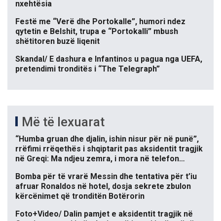
nxehtësia
Festë me “Verë dhe Portokalle”, humori ndez
qytetin e Belshit, trupa e “Portokalli” mbush
shëtitoren buzë liqenit
Skandal/ E dashura e Infantinos u pagua nga UEFA,
pretendimi tronditës i “The Telegraph”
Më të lexuarat
“Humba gruan dhe djalin, ishin nisur për në punë”,
rrëfimi rrëqethës i shqiptarit pas aksidentit tragjik
në Greqi: Ma ndjeu zemra, i mora në telefon…
Bomba për të vrarë Messin dhe tentativa për t’iu
afruar Ronaldos në hotel, dosja sekrete zbulon
kërcënimet që tronditën Botërorin
Foto+Video/ Dalin pamjet e aksidentit tragjik në