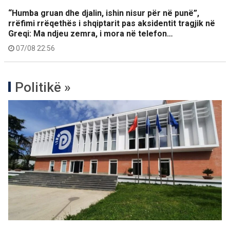
“Humba gruan dhe djalin, ishin nisur për në punë”,
rrëfimi rrëqethës i shqiptarit pas aksidentit tragjik në
Greqi: Ma ndjeu zemra, i mora në telefon…
07/08 22:56
Politikë »