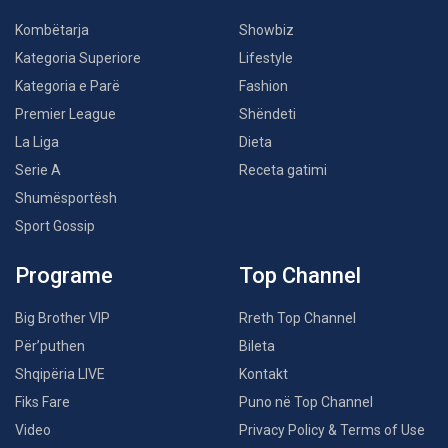
Kombëtarja
Showbiz
Kategoria Superiore
Lifestyle
Kategoria e Parë
Fashion
Premier League
Shëndeti
La Liga
Dieta
Serie A
Receta gatimi
Shumësportësh
Sport Gossip
Programe
Top Channel
Big Brother VIP
Rreth Top Channel
Për’puthen
Bileta
Shqipëria LIVE
Kontakt
Fiks Fare
Puno në Top Channel
Video
Privacy Policy & Terms of Use