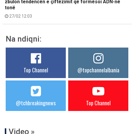
zbulon tendencën e çiftëzimit që formësoi ADN-në
tonë
27/02 12:03
Na ndiqni:
Top Channel
@topchannelalbania
@tchbreakingnews
Top Channel
Video »