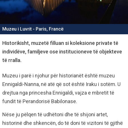
Muzeu i Luvrit - Paris, Francë
Historikisht, muzetë filluan si koleksione private të
individëve, familjeve ose institucioneve të objekteve
të rralla.
Muzeu i parë i njohur për historianët është muzeu
Ennigaldi-Nanna, në atë që sot është Iraku i sotëm. U
drejtua nga princesha Ennigaldi, vajza e mbretit të
fundit të Perandorisë Babilonase.
Nëse ju pëlqen të udhëtoni dhe të shijoni artet,
historinë dhe shkencën, do të doni të vizitoni të gjithë