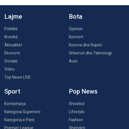
Lajme
Bota
Politikë
Opinion
Kronikë
Koment
Aktualitet
Kosova dhe Rajoni
Ekonomi
Shkencë dhe Teknologji
Sociale
Auto
Video
Top News LIVE
Sport
Pop News
Kombëtarja
Showbiz
Kategoria Superiore
Lifestyle
Kategoria e Parë
Fashion
Premier League
Shëndeti