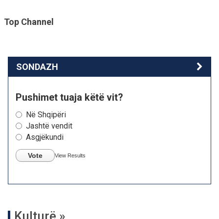
Top Channel
SONDAZH
Pushimet tuaja këtë vit?
Në Shqipëri
Jashtë vendit
Asgjëkundi
Vote
View Results
Kulturë »