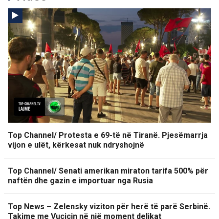
Top Channel/ Protesta e 69-të në Tiranë. Pjesëmarrja
vijon e ulët, kërkesat nuk ndryshojnë
Top Channel/ Senati amerikan miraton tarifa 500% për
naftën dhe gazin e importuar nga Rusia
Top News – Zelensky viziton për herë të parë Serbinë.
Takime me Vuçiçin në një moment delikat