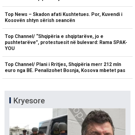
Top News – Skadon afati Kushtetues. Por, Kuvendi i
Kosovën shtyn sërish seancën
Top Channel/ “Shqipëria e shqiptarëve, jo e
pushtetarëve”, protestuesit në bulevard: Rama SPAK-
YOU
Top Channel/ Plani i Rritjes, Shqipëria merr 212 mln
euro nga BE. Penalizohet Bosnja, Kosova mbetet pas
Kryesore