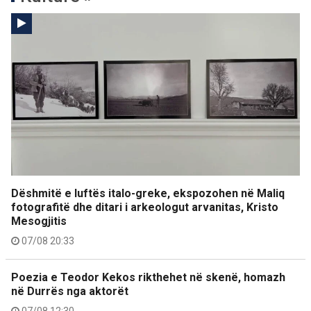
Dëshmitë e luftës italo-greke, ekspozohen në Maliq
fotografitë dhe ditari i arkeologut arvanitas, Kristo
Mesogjitis
07/08 20:33
Poezia e Teodor Kekos rikthehet në skenë, homazh
në Durrës nga aktorët
07/08 12:30