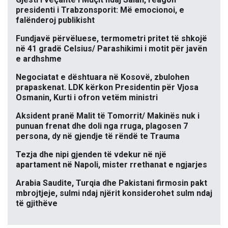
presidenti i Trabzonsporit: Më emocionoi, e
falënderoj publikisht
Fundjavë përvëluese, termometri pritet të shkojë
në 41 gradë Celsius/ Parashikimi i motit për javën
e ardhshme
Negociatat e dështuara në Kosovë, zbulohen
prapaskenat. LDK kërkon Presidentin për Vjosa
Osmanin, Kurti i ofron vetëm ministri
Aksident pranë Malit të Tomorrit/ Makinës nuk i
punuan frenat dhe doli nga rruga, plagosen 7
persona, dy në gjendje të rëndë te Trauma
Tezja dhe nipi gjenden të vdekur në një
apartament në Napoli, mister rrethanat e ngjarjes
Arabia Saudite, Turqia dhe Pakistani firmosin pakt
mbrojtjeje, sulmi ndaj njërit konsiderohet sulm ndaj
të gjithëve