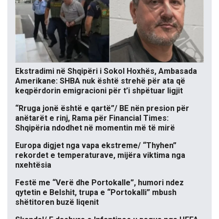
Ekstradimi në Shqipëri i Sokol Hoxhës, Ambasada
Amerikane: SHBA nuk është strehë për ata që
keqpërdorin emigracioni për t’i shpëtuar ligjit
“Rruga jonë është e qartë”/ BE nën presion për
anëtarët e rinj, Rama për Financial Times:
Shqipëria ndodhet në momentin më të mirë
Europa digjet nga vapa ekstreme/ “Thyhen”
rekordet e temperaturave, mijëra viktima nga
nxehtësia
Festë me “Verë dhe Portokalle”, humori ndez
qytetin e Belshit, trupa e “Portokalli” mbush
shëtitoren buzë liqenit