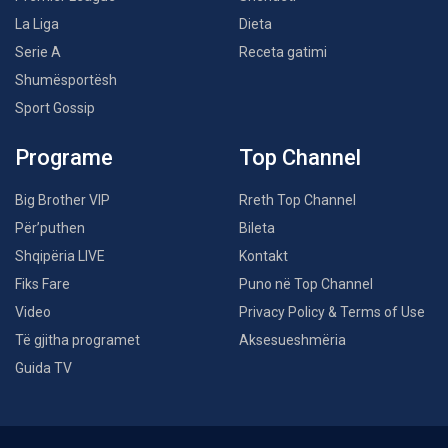
La Liga
Dieta
Serie A
Receta gatimi
Shumësportësh
Sport Gossip
Programe
Top Channel
Big Brother VIP
Rreth Top Channel
Për’puthen
Bileta
Shqipëria LIVE
Kontakt
Fiks Fare
Puno në Top Channel
Video
Privacy Policy & Terms of Use
Të gjitha programet
Aksesueshmëria
Guida TV