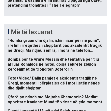
Skandal/ E dashura e Infantinos u pagua nga UEFA,
pretendimi tronditës i “The Telegraph”
Më të lexuarat
“Humba gruan dhe djalin, ishin nisur për në punë”,
rrëfimi rrëqethës i shqiptarit pas aksidentit tragjik
në Greqi: Ma ndjeu zemra, i mora në telefon…
Bomba për të vrarë Messin dhe tentativa për t’iu
afruar Ronaldos në hotel, dosja sekrete zbulon
kërcënimet që tronditën Botërorin
Foto+Video/ Dalin pamjet e aksidentit tragjik në
Greqi, momenti i përplasjes që i mori jetën nënës
dhe djalit shqiptar
Çfarë po ndodh me Mojtaba Khamenein? Mediat
opozitare iraniane: Mund të vdesë në çdo moment
Gjesti i veçantë i Muçit ndaj Salah, reagon