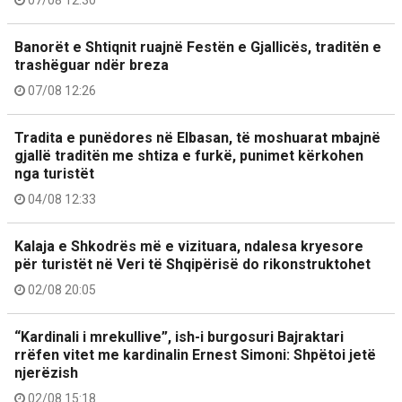
Banorët e Shtiqnit ruajnë Festën e Gjallicës, traditën e
trashëguar ndër breza
07/08 12:26
Tradita e punëdores në Elbasan, të moshuarat mbajnë
gjallë traditën me shtiza e furkë, punimet kërkohen
nga turistët
04/08 12:33
Kalaja e Shkodrës më e vizituara, ndalesa kryesore
për turistët në Veri të Shqipërisë do rikonstruktohet
02/08 20:05
“Kardinali i mrekullive”, ish-i burgosuri Bajraktari
rrëfen vitet me kardinalin Ernest Simoni: Shpëtoi jetë
njerëzish
02/08 15:18