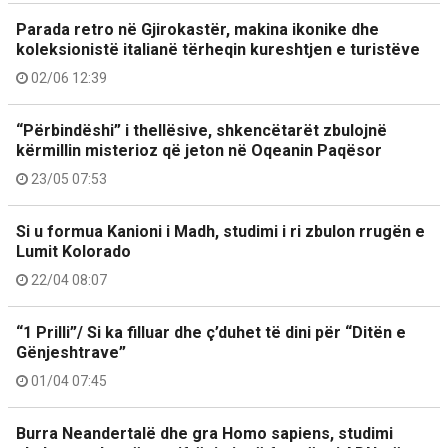
Parada retro në Gjirokastër, makina ikonike dhe
koleksionistë italianë tërheqin kureshtjen e turistëve
02/06 12:39
“Përbindëshi” i thellësive, shkencëtarët zbulojnë
kërmillin misterioz që jeton në Oqeanin Paqësor
23/05 07:53
Si u formua Kanioni i Madh, studimi i ri zbulon rrugën e
Lumit Kolorado
22/04 08:07
“1 Prilli”/ Si ka filluar dhe ç’duhet të dini për “Ditën e
Gënjeshtrave”
01/04 07:45
Burra Neandertalë dhe gra Homo sapiens, studimi