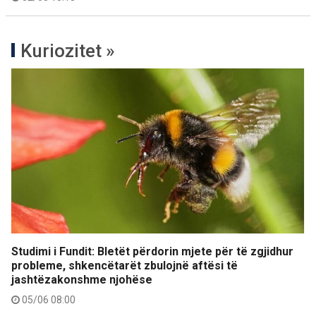
Kuriozitet »
Studimi i Fundit: Bletët përdorin mjete për të zgjidhur
probleme, shkencëtarët zbulojnë aftësi të
jashtëzakonshme njohëse
05/06 08:00