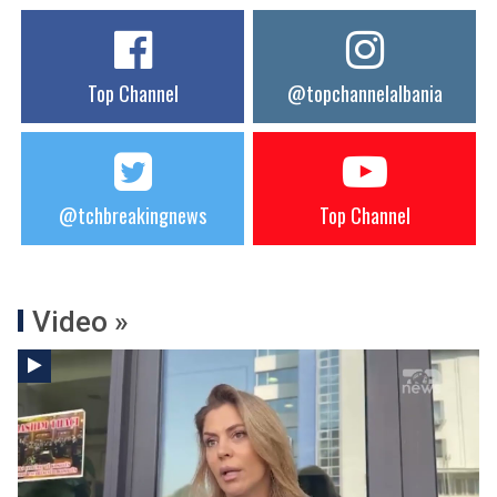
Top Channel
@topchannelalbania
@tchbreakingnews
Top Channel
Video »