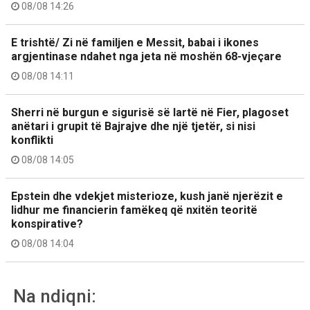
08/08 14:26
E trishtë/ Zi në familjen e Messit, babai i ikones
argjentinase ndahet nga jeta në moshën 68-vjeçare
08/08 14:11
Sherri në burgun e sigurisë së lartë në Fier, plagoset
anëtari i grupit të Bajrajve dhe një tjetër, si nisi
konflikti
08/08 14:05
Epstein dhe vdekjet misterioze, kush janë njerëzit e
lidhur me financierin famëkeq që nxitën teoritë
konspirative?
08/08 14:04
Na ndiqni: