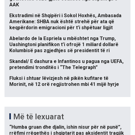
AAK
Ekstradimi në Shqipëri i Sokol Hoxhës, Ambasada
Amerikane: SHBA nuk është strehë për ata që
keqpërdorin emigracioni për t’i shpëtuar ligjit
Abelardo de la Espriela u mbështet nga Trump,
Uashingtoni planifikon t’i ofrojë 1 miliard dollarë
Kolumbisë pas zgjedhjes së presidentit të ri
Skandal/ E dashura e Infantinos u pagua nga UEFA,
pretendimi tronditës i “The Telegraph”
Fluksi i shtuar lëvizjesh në pikën kufitare të
Morinit, në 12 orë regjistrohen mbi 41 mijë hyrje
Më të lexuarat
“Humba gruan dhe djalin, ishin nisur për në punë”,
rrëfimi rrëqethës i shqiptarit pas aksidentit tragjik