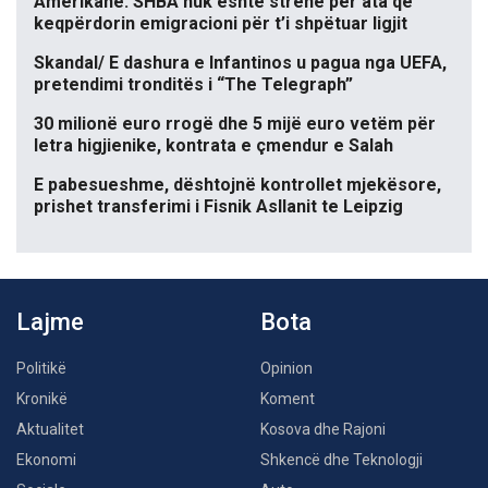
Amerikane: SHBA nuk është strehë për ata që
keqpërdorin emigracioni për t’i shpëtuar ligjit
Skandal/ E dashura e Infantinos u pagua nga UEFA,
pretendimi tronditës i “The Telegraph”
30 milionë euro rrogë dhe 5 mijë euro vetëm për
letra higjienike, kontrata e çmendur e Salah
E pabesueshme, dështojnë kontrollet mjekësore,
prishet transferimi i Fisnik Asllanit te Leipzig
Lajme
Bota
Politikë
Opinion
Kronikë
Koment
Aktualitet
Kosova dhe Rajoni
Ekonomi
Shkencë dhe Teknologji