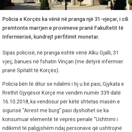
Policia e Korçës ka vënë në pranga një 31-vjeçar, i cili
premtonte marrjen e provimeve pranë Fakultetit të
Infermierisë, kundrejt përfitimit monetar.
Sipas policisë, në pranga është vënë Alku Gjalli, 31
vjeç, banues në fshatin Vinçan (me detyrë infermier
pranë Spitalit të Korçës).
Policia bën të ditur se ndalimi i tij u bë pasi, Gjykata e
Rrethit Gjyqësor Korçë me vendim numër 339 datë
16.10.2018, ka vendosur për këtë shtetas masën e
sigurisë “Arrest me burg” pasi dyshohet se ka
konsumuar elementë të veprës penale “Ushtrimi i
ndikimit të paligjshëm ndaj personave që ushtrojnë