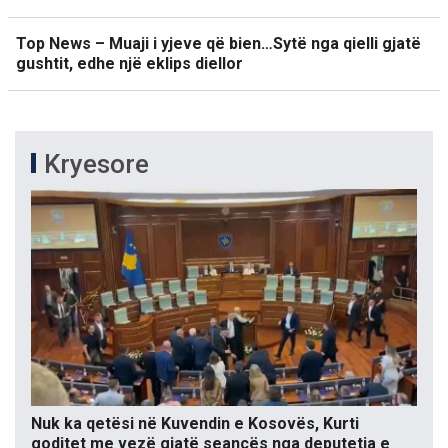
Top News – Muaji i yjeve që bien…Sytë nga qielli gjatë
gushtit, edhe një eklips diellor
Kryesore
Nuk ka qetësi në Kuvendin e Kosovës, Kurti
goditet me vezë gjatë seancës nga deputetja e