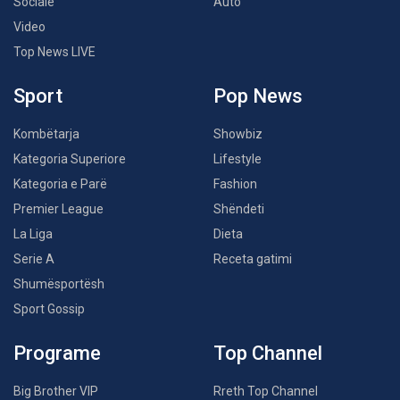
Sociale
Auto
Video
Top News LIVE
Sport
Pop News
Kombëtarja
Showbiz
Kategoria Superiore
Lifestyle
Kategoria e Parë
Fashion
Premier League
Shëndeti
La Liga
Dieta
Serie A
Receta gatimi
Shumësportësh
Sport Gossip
Programe
Top Channel
Big Brother VIP
Rreth Top Channel