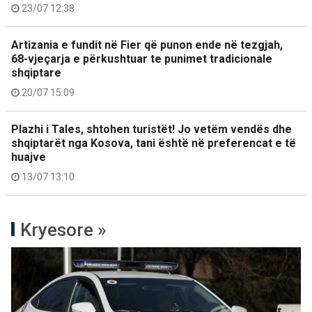
23/07 12:38
Artizania e fundit në Fier që punon ende në tezgjah,
68-vjeçarja e përkushtuar te punimet tradicionale
shqiptare
20/07 15:09
Plazhi i Tales, shtohen turistët! Jo vetëm vendës dhe
shqiptarët nga Kosova, tani është në preferencat e të
huajve
13/07 13:10
Kryesore »