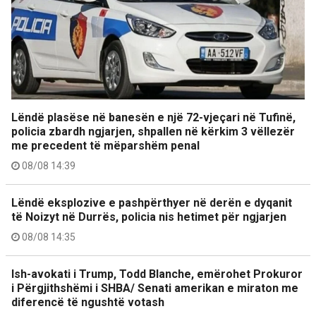
Lëndë plasëse në banesën e një 72-vjeçari në Tufinë,
policia zbardh ngjarjen, shpallen në kërkim 3 vëllezër
me precedent të mëparshëm penal
08/08 14:39
Lëndë eksplozive e pashpërthyer në derën e dyqanit
të Noizyt në Durrës, policia nis hetimet për ngjarjen
08/08 14:35
Ish-avokati i Trump, Todd Blanche, emërohet Prokuror
i Përgjithshëmi i SHBA/ Senati amerikan e miraton me
diferencë të ngushtë votash