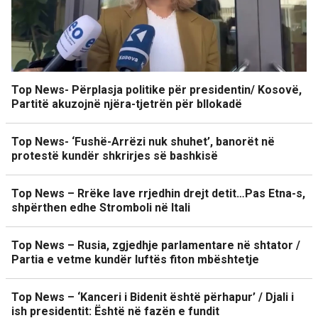
Top News- Përplasja politike për presidentin/ Kosovë,
Partitë akuzojnë njëra-tjetrën për bllokadë
Top News- ‘Fushë-Arrëzi nuk shuhet’, banorët në
protestë kundër shkrirjes së bashkisë
Top News – Rrëke lave rrjedhin drejt detit…Pas Etna-s,
shpërthen edhe Stromboli në Itali
Top News – Rusia, zgjedhje parlamentare në shtator /
Partia e vetme kundër luftës fiton mbështetje
Top News – ‘Kanceri i Bidenit është përhapur’ / Djali i
ish presidentit: Është në fazën e fundit