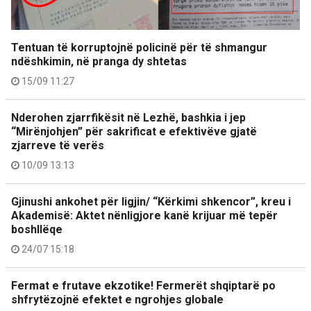
Tentuan të korruptojnë policinë për të shmangur
ndëshkimin, në pranga dy shtetas
15/09 11:27
Nderohen zjarrfikësit në Lezhë, bashkia i jep
“Mirënjohjen” për sakrificat e efektivëve gjatë
zjarreve të verës
10/09 13:13
Gjinushi ankohet për ligjin/ “Kërkimi shkencor”, kreu i
Akademisë: Aktet nënligjore kanë krijuar më tepër
boshllëqe
24/07 15:18
Fermat e frutave ekzotike! Fermerët shqiptarë po
shfrytëzojnë efektet e ngrohjes globale