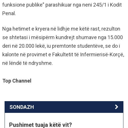
funksione publike” parashikuar nga neni 245/1 i Kodit
Penal.
Nga hetimet e kryera në lidhje me këtë rast, rezulton
se shtetasi i mësipërm kundrejt shumave nga 15.000
deri në 20.000 lekë, iu premtonte studentëve, se do i
kalonte në provimet e Fakultetit të Infermierisë-Korçë,
në lëndë të ndryshme.
Top Channel
SONDAZH
Pushimet tuaja këtë vit?