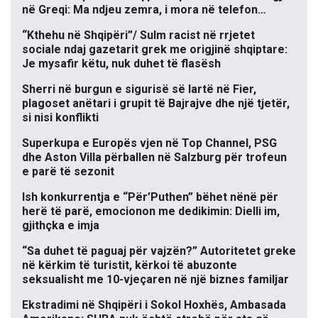
në Greqi: Ma ndjeu zemra, i mora në telefon…
“Kthehu në Shqipëri”/ Sulm racist në rrjetet
sociale ndaj gazetarit grek me origjinë shqiptare:
Je mysafir këtu, nuk duhet të flasësh
Sherri në burgun e sigurisë së lartë në Fier,
plagoset anëtari i grupit të Bajrajve dhe një tjetër,
si nisi konflikti
Superkupa e Europës vjen në Top Channel, PSG
dhe Aston Villa përballen në Salzburg për trofeun
e parë të sezonit
Ish konkurrentja e “Për’Puthen” bëhet nënë për
herë të parë, emocionon me dedikimin: Dielli im,
gjithçka e imja
“Sa duhet të paguaj për vajzën?” Autoritetet greke
në kërkim të turistit, kërkoi të abuzonte
seksualisht me 10-vjeçaren në një biznes familjar
Ekstradimi në Shqipëri i Sokol Hoxhës, Ambasada