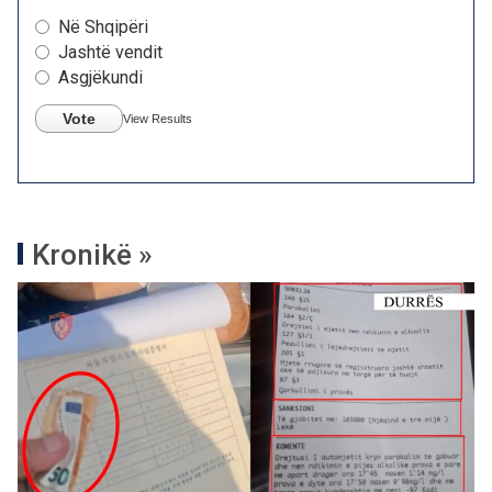
Në Shqipëri
Jashtë vendit
Asgjëkundi
Vote
View Results
Kronikë »