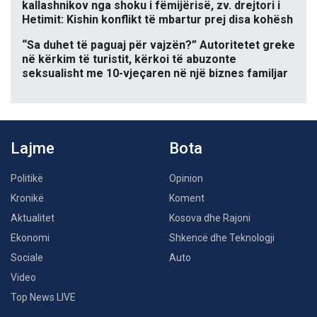
kallashnikov nga shoku i fëmijërisë, zv. drejtori i
Hetimit: Kishin konflikt të mbartur prej disa kohësh
“Sa duhet të paguaj për vajzën?” Autoritetet greke
në kërkim të turistit, kërkoi të abuzonte
seksualisht me 10-vjeçaren në një biznes familjar
Lajme
Bota
Politikë
Opinion
Kronikë
Koment
Aktualitet
Kosova dhe Rajoni
Ekonomi
Shkencë dhe Teknologji
Sociale
Auto
Video
Top News LIVE