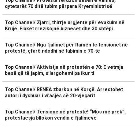
Top Channel/ Protesta refuzon besën e Ramës,
qytetarët 70 ditë tubim përpara Kryeministrisë
Top Channel/ Zjarri, thirrje urgjente për evakuim në
Krujë. Flakët rrezikojnë bizneset dhe 30 shtëpi
Top Channel/ Nga fjalimet për Ramën te tensionet në
protestë, çfarë ndodhi në tubimin e 70-të
Top Channel/ Aktivistja në protestën e 70: E vetmja
besë që të japim, s’largohemi pa ikur ti
Top Channel/ RENEA zbarkon në Korçë. Arrestohet
autori i dyshuar i vrasjes së 20-vjeçarit
Top Channel/ Tensione në protestë! “Mos më prek”,
protestuesja bllokon vendin e fjalimeve