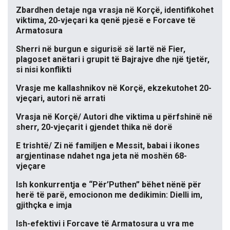
Zbardhen detaje nga vrasja në Korçë, identifikohet
viktima, 20-vjeçari ka qenë pjesë e Forcave të
Armatosura
Sherri në burgun e sigurisë së lartë në Fier,
plagoset anëtari i grupit të Bajrajve dhe një tjetër,
si nisi konflikti
Vrasje me kallashnikov në Korçë, ekzekutohet 20-
vjeçari, autori në arrati
Vrasja në Korçë/ Autori dhe viktima u përfshinë në
sherr, 20-vjeçarit i gjendet thika në dorë
E trishtë/ Zi në familjen e Messit, babai i ikones
argjentinase ndahet nga jeta në moshën 68-
vjeçare
Ish konkurrentja e “Për’Puthen” bëhet nënë për
herë të parë, emocionon me dedikimin: Dielli im,
gjithçka e imja
Ish-efektivi i Forcave të Armatosura u vra me