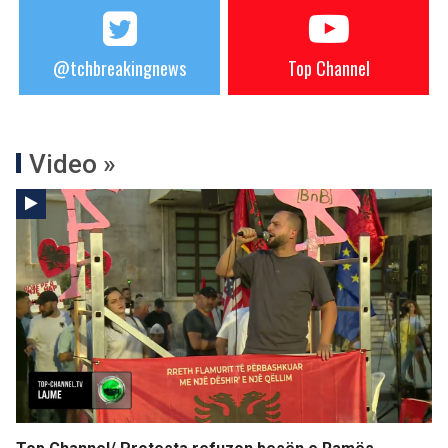
@tchbreakingnews
Top Channel
Video »