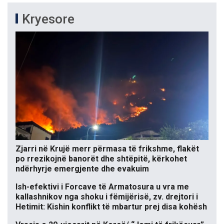
Kryesore
Zjarri në Krujë merr përmasa të frikshme, flakët
po rrezikojnë banorët dhe shtëpitë, kërkohet
ndërhyrje emergjente dhe evakuim
Ish-efektivi i Forcave të Armatosura u vra me
kallashnikov nga shoku i fëmijërisë, zv. drejtori i
Hetimit: Kishin konflikt të mbartur prej disa kohësh