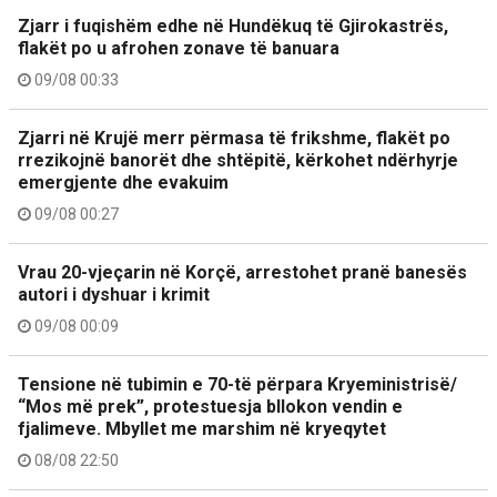
Zjarr i fuqishëm edhe në Hundëkuq të Gjirokastrës,
flakët po u afrohen zonave të banuara
09/08 00:33
Zjarri në Krujë merr përmasa të frikshme, flakët po
rrezikojnë banorët dhe shtëpitë, kërkohet ndërhyrje
emergjente dhe evakuim
09/08 00:27
Vrau 20-vjeçarin në Korçë, arrestohet pranë banesës
autori i dyshuar i krimit
09/08 00:09
Tensione në tubimin e 70-të përpara Kryeministrisë/
“Mos më prek”, protestuesja bllokon vendin e
fjalimeve. Mbyllet me marshim në kryeqytet
08/08 22:50