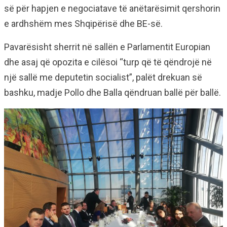
së për hapjen e negociatave të anëtarësimit qershorin
e ardhshëm mes Shqipërisë dhe BE-së.
Pavarësisht sherrit në sallën e Parlamentit Europian
dhe asaj që opozita e cilësoi “turp që të qëndrojë në
një sallë me deputetin socialist”, palët drekuan së
bashku, madje Pollo dhe Balla qëndruan ballë për ballë.