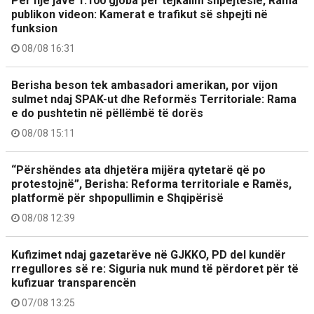
Për një javë 1.100 gjoba për tejkalim shpejtësie, Rama
publikon videon: Kamerat e trafikut së shpejti në
funksion
08/08 16:31
Berisha beson tek ambasadori amerikan, por vijon
sulmet ndaj SPAK-ut dhe Reformës Territoriale: Rama
e do pushtetin në pëllëmbë të dorës
08/08 15:11
“Përshëndes ata dhjetëra mijëra qytetarë që po
protestojnë”, Berisha: Reforma territoriale e Ramës,
platformë për shpopullimin e Shqipërisë
08/08 12:39
Kufizimet ndaj gazetarëve në GJKKO, PD del kundër
rregullores së re: Siguria nuk mund të përdoret për të
kufizuar transparencën
07/08 13:25