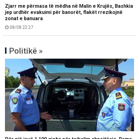
Zjarr me përmasa të mëdha në Malin e Krujës, Bashkia
jep urdhër evakuimi për banorët, flakët rrezikojnë
zonat e banuara
08/08 22:27
Politikë »