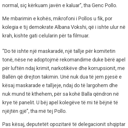
normal, siç kërkuam javën e kaluar”, tha Genc Pollo.
Me mbarimin e kohës, mikrofoni i Pollos u fik, por
kolegia e tij demokrate Albana Vokshi, që i ishte ulur në
krah, kishte gati celularin për ta filmuar.
“Do të ishte një maskaradë, një tallje për komitetin
tonë, nëse ne adoptojmë rekomandime duke bërë apel
për luftën ndaj krimit, narkotikëve dhe korrupsionit, me
Ballën që drejton takimin. Unë nuk dua të jem pjesë e
kësaj maskarade e talljeje, ndaj do të largohem dhe
nuk mund të kthehem, për sa kohë Balla qëndron në
krye të panelit. U bëj apel kolegëve të mi të bëjnë të
njëjtën gjë”, tha më tej Pollo.
Pas kësaj, deputetët opozitarë të delegacionit shqiptar