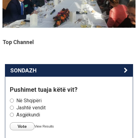
Top Channel
SONDAZH
Pushimet tuaja këtë vit?
Në Shqipëri
Jashtë vendit
Asgjëkundi
Vote
View Results