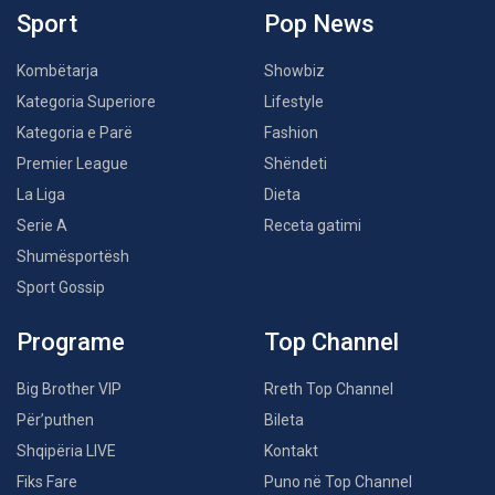
Sport
Pop News
Kombëtarja
Showbiz
Kategoria Superiore
Lifestyle
Kategoria e Parë
Fashion
Premier League
Shëndeti
La Liga
Dieta
Serie A
Receta gatimi
Shumësportësh
Sport Gossip
Programe
Top Channel
Big Brother VIP
Rreth Top Channel
Për’puthen
Bileta
Shqipëria LIVE
Kontakt
Fiks Fare
Puno në Top Channel