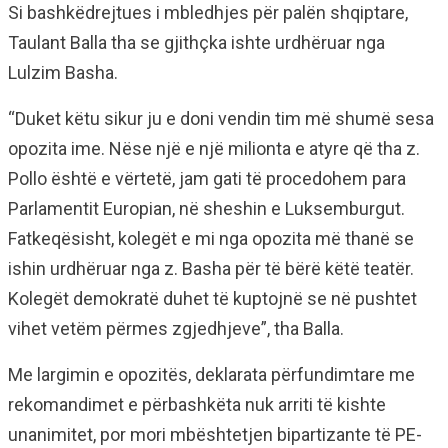
Si bashkëdrejtues i mbledhjes për palën shqiptare,
Taulant Balla tha se gjithçka ishte urdhëruar nga
Lulzim Basha.
“Duket këtu sikur ju e doni vendin tim më shumë sesa
opozita ime. Nëse një e një milionta e atyre që tha z.
Pollo është e vërtetë, jam gati të procedohem para
Parlamentit Europian, në sheshin e Luksemburgut.
Fatkeqësisht, kolegët e mi nga opozita më thanë se
ishin urdhëruar nga z. Basha për të bërë këtë teatër.
Kolegët demokratë duhet të kuptojnë se në pushtet
vihet vetëm përmes zgjedhjeve”, tha Balla.
Me largimin e opozitës, deklarata përfundimtare me
rekomandimet e përbashkëta nuk arriti të kishte
unanimitet, por mori mbështetjen bipartizante të PE-