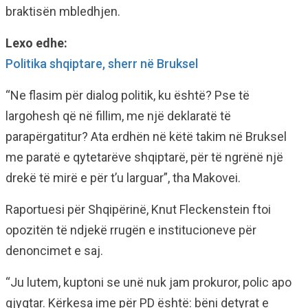
braktisën mbledhjen.
Lexo edhe:
Politika shqiptare, sherr në Bruksel
“Ne flasim për dialog politik, ku është? Pse të
largohesh që në fillim, me një deklaratë të
parapërgatitur? Ata erdhën në këtë takim në Bruksel
me paratë e qytetarëve shqiptarë, për të ngrënë një
drekë të mirë e për t’u larguar”, tha Makovei.
Raportuesi për Shqipërinë, Knut Fleckenstein ftoi
opozitën të ndjekë rrugën e institucioneve për
denoncimet e saj.
“Ju lutem, kuptoni se unë nuk jam prokuror, polic apo
gjyqtar. Kërkesa ime për PD është: bëni detyrat e