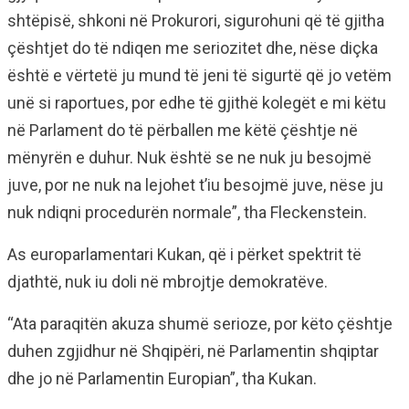
shtëpisë, shkoni në Prokurori, sigurohuni që të gjitha
çështjet do të ndiqen me seriozitet dhe, nëse diçka
është e vërtetë ju mund të jeni të sigurtë që jo vetëm
unë si raportues, por edhe të gjithë kolegët e mi këtu
në Parlament do të përballen me këtë çështje në
mënyrën e duhur. Nuk është se ne nuk ju besojmë
juve, por ne nuk na lejohet t’iu besojmë juve, nëse ju
nuk ndiqni procedurën normale”, tha Fleckenstein.
As europarlamentari Kukan, që i përket spektrit të
djathtë, nuk iu doli në mbrojtje demokratëve.
“Ata paraqitën akuza shumë serioze, por këto çështje
duhen zgjidhur në Shqipëri, në Parlamentin shqiptar
dhe jo në Parlamentin Europian”, tha Kukan.