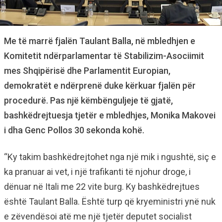
Me të marrë fjalën Taulant Balla, në mbledhjen e
Komitetit ndërparlamentar të Stabilizim-Asociimit
mes Shqipërisë dhe Parlamentit Europian,
demokratët e ndërprenë duke kërkuar fjalën për
procedurë. Pas një këmbënguljeje të gjatë,
bashkëdrejtuesja tjetër e mbledhjes, Monika Makovei
i dha Genc Pollos 30 sekonda kohë.
“Ky takim bashkëdrejtohet nga një mik i ngushtë, siç e
ka pranuar ai vet, i një trafikanti të njohur droge, i
dënuar në Itali me 22 vite burg. Ky bashkëdrejtues
është Taulant Balla. Është turp që kryeministri ynë nuk
e zëvendësoi atë me një tjetër deputet socialist