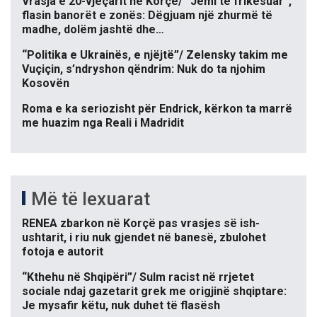
Vrasja e 20-vjeçarit në Korçë/ “Jemi të frikësuar”,
flasin banorët e zonës: Dëgjuam një zhurmë të
madhe, dolëm jashtë dhe…
“Politika e Ukrainës, e njëjtë”/ Zelensky takim me
Vuçiçin, s’ndryshon qëndrim: Nuk do ta njohim
Kosovën
Roma e ka seriozisht për Endrick, kërkon ta marrë
me huazim nga Reali i Madridit
Më të lexuarat
RENEA zbarkon në Korçë pas vrasjes së ish-
ushtarit, i riu nuk gjendet në banesë, zbulohet
fotoja e autorit
“Kthehu në Shqipëri”/ Sulm racist në rrjetet
sociale ndaj gazetarit grek me origjinë shqiptare:
Je mysafir këtu, nuk duhet të flasësh