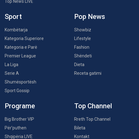
Top News LIVE
Sport
Pop News
Kombëtarja
Showbiz
Kategoria Superiore
Lifestyle
Kategoria e Parë
Fashion
Premier League
Shëndeti
La Liga
Dieta
Serie A
Receta gatimi
Shumësportësh
Sport Gossip
Programe
Top Channel
Big Brother VIP
Rreth Top Channel
Për’puthen
Bileta
Shqipëria LIVE
Kontakt