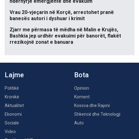
ndërhyrje emergjente dhe evakuim
Vrau 20-vjeçarin në Korçë, arrestohet pranë
banesës autori i dyshuar i krimit
Zjarr me përmasa të mëdha në Malin e Krujës,
Bashkia jep urdhër evakuimi për banorët, flakët
rrezikojnë zonat e banuara
Lajme
Bota
Politikë
Opinion
Kronikë
Koment
Aktualitet
Kosova dhe Rajoni
Ekonomi
Shkencë dhe Teknologji
Sociale
Auto
Video