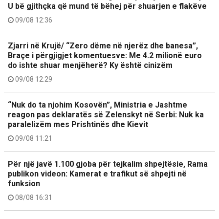
U bë gjithçka që mund të bëhej për shuarjen e flakëve
09/08 12:36
Zjarri në Krujë/ “Zero dëme në njerëz dhe banesa”,
Braçe i përgjigjet komentuesve: Me 4.2 milionë euro
do ishte shuar menjëherë? Ky është cinizëm
09/08 12:29
“Nuk do ta njohim Kosovën”, Ministria e Jashtme
reagon pas deklaratës së Zelenskyt në Serbi: Nuk ka
paralelizëm mes Prishtinës dhe Kievit
09/08 11:21
Për një javë 1.100 gjoba për tejkalim shpejtësie, Rama
publikon videon: Kamerat e trafikut së shpejti në
funksion
08/08 16:31