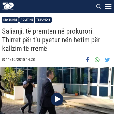
KRYESORE
POLITIKË
TË FUNDIT
Salianji, të premten në prokurori.
Thirret për t’u pyetur nën hetim për
kallzim të rremë
11/10/2018 14:28