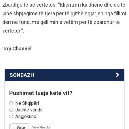
zbardhje të së vërtetës: “Klienti im ka dhënë dhe do të
japë shpjegime të tjera për të gjithë ngjarjen nga fillimi
deri në fund, me qëllimin e vetëm për të zbardhur të
vërtetën”.
Top Channel
SONDAZH
Pushimet tuaja këtë vit?
Në Shqipëri
Jashtë vendit
Asgjëkundi
Vote
View Results