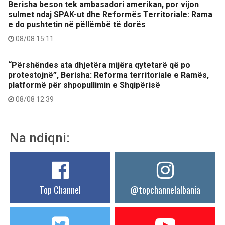
Berisha beson tek ambasadori amerikan, por vijon
sulmet ndaj SPAK-ut dhe Reformës Territoriale: Rama
e do pushtetin në pëllëmbë të dorës
08/08 15:11
“Përshëndes ata dhjetëra mijëra qytetarë që po
protestojnë”, Berisha: Reforma territoriale e Ramës,
platformë për shpopullimin e Shqipërisë
08/08 12:39
Na ndiqni:
Top Channel
@topchannelalbania