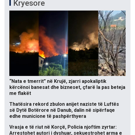
Kryesore
“Nata e tmerrit” në Krujë, zjarri apokaliptik
kërcënoi banesat dhe bizneset, çfarë la pas beteja
me flakët
Thatësira rekord zbulon anijet naziste të Luftës
së Dytë Botërore në Danub, dalin në sipërfaqe
edhe municione të pashpërthyera
Vrasja e të riut në Korçë, Policia njoftim zyrtar:
Arrestohet autori i dyshuar, sekuestrohet arma e