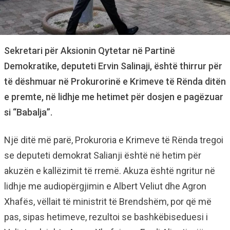
Sekretari për Aksionin Qytetar në Partinë
Demokratike, deputeti Ervin Salinaji, është thirrur për
të dëshmuar në Prokurorinë e Krimeve të Rënda ditën
e premte, në lidhje me hetimet për dosjen e pagëzuar
si “Babalja”.
Një ditë më parë, Prokuroria e Krimeve të Rënda tregoi
se deputeti demokrat Salianji është në hetim për
akuzën e kallëzimit të rremë. Akuza është ngritur në
lidhje me audiopërgjimin e Albert Veliut dhe Agron
Xhafës, vëllait të ministrit të Brendshëm, por që më
pas, sipas hetimeve, rezultoi se bashkëbiseduesi i