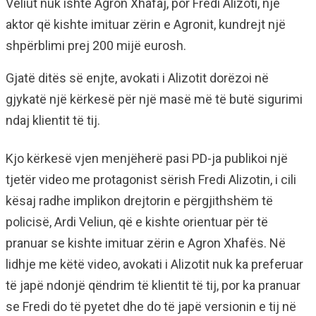
Veliut nuk ishte Agron Xhafaj, por Fredi Alizoti, një
aktor që kishte imituar zërin e Agronit, kundrejt një
shpërblimi prej 200 mijë eurosh.
Gjatë ditës së enjte, avokati i Alizotit dorëzoi në
gjykatë një kërkesë për një masë më të butë sigurimi
ndaj klientit të tij.
Kjo kërkesë vjen menjëherë pasi PD-ja publikoi një
tjetër video me protagonist sërish Fredi Alizotin, i cili
kësaj radhe implikon drejtorin e përgjithshëm të
policisë, Ardi Veliun, që e kishte orientuar për të
pranuar se kishte imituar zërin e Agron Xhafës. Në
lidhje me këtë video, avokati i Alizotit nuk ka preferuar
të japë ndonjë qëndrim të klientit të tij, por ka pranuar
se Fredi do të pyetet dhe do të japë versionin e tij në