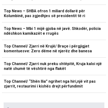
Top News – SHBA ofron 1 miliard dollarë për
Kolumbinë, pas zgjedhjes së presidentit të ri
Top News – Mbi 1 mijë gjoba në javë. Shkodër, policia
ndëshkon kamikazët e rrugës
Top Channel/ Zjarri në Krujë/ Braçe i përgjigjet
komentuesve: Zero dëme në njerëz dhe banesa
Top Channel/ Zjarri nuk preku shtëpitë, Kruja kaloi një
natë shumë të vështirë nga flakët
Top Channel/ “Shën Ilia” ngrihet nga hiri,një vit pas
zjarrit, restaurimi i kishës drejt përfundimit