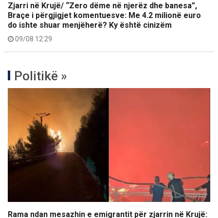
Zjarri në Krujë/ “Zero dëme në njerëz dhe banesa”,
Braçe i përgjigjet komentuesve: Me 4.2 milionë euro
do ishte shuar menjëherë? Ky është cinizëm
09/08 12:29
Politikë »
Rama ndan mesazhin e emigrantit për zjarrin në Krujë: