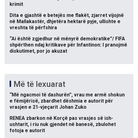
krimit
Dita e gjashtë e betejës me flakët, zjarret vijojnë
në Mallakastër, dhjetëra hektarë pyje, ullishte e
vreshta të përfshira
“Ai është zgjedhur në mënyrë demokratike”/ FIFA
shpërthen ndaj kritikave për Infantinon: I pranojmë
diskutimet, por jo akuzat
Më të lexuarat
“Më ngacmoi të dashurën”, vrau me armë shokun
e fëmijërisë, zbardhet dëshmia e autorit për
vrasjen e 21-vjeçarit Johan Zuko
RENEA zbarkon në Korçë pas vrasjes së ish-
ushtarit, i riu nuk gjendet në banesë, zbulohet
fotoja e autorit