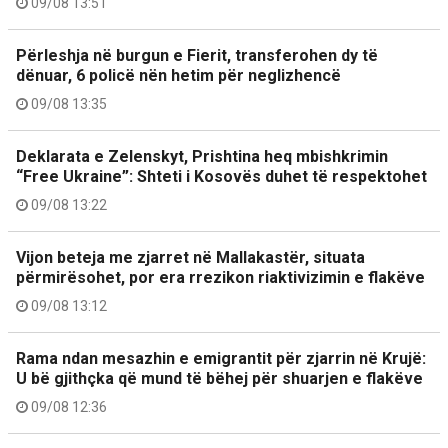
09/08 13:51
Përleshja në burgun e Fierit, transferohen dy të
dënuar, 6 policë nën hetim për neglizhencë
09/08 13:35
Deklarata e Zelenskyt, Prishtina heq mbishkrimin
“Free Ukraine”: Shteti i Kosovës duhet të respektohet
09/08 13:22
Vijon beteja me zjarret në Mallakastër, situata
përmirësohet, por era rrezikon riaktivizimin e flakëve
09/08 13:12
Rama ndan mesazhin e emigrantit për zjarrin në Krujë:
U bë gjithçka që mund të bëhej për shuarjen e flakëve
09/08 12:36