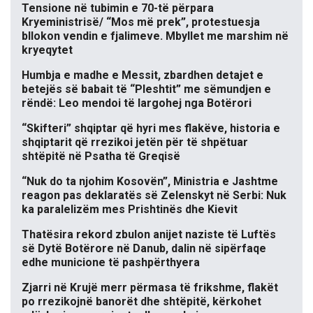
Tensione në tubimin e 70-të përpara
Kryeministrisë/ “Mos më prek”, protestuesja
bllokon vendin e fjalimeve. Mbyllet me marshim në
kryeqytet
Humbja e madhe e Messit, zbardhen detajet e
betejës së babait të “Pleshtit” me sëmundjen e
rëndë: Leo mendoi të largohej nga Botërori
“Skifteri” shqiptar që hyri mes flakëve, historia e
shqiptarit që rrezikoi jetën për të shpëtuar
shtëpitë në Psatha të Greqisë
“Nuk do ta njohim Kosovën”, Ministria e Jashtme
reagon pas deklaratës së Zelenskyt në Serbi: Nuk
ka paralelizëm mes Prishtinës dhe Kievit
Thatësira rekord zbulon anijet naziste të Luftës
së Dytë Botërore në Danub, dalin në sipërfaqe
edhe municione të pashpërthyera
Zjarri në Krujë merr përmasa të frikshme, flakët
po rrezikojnë banorët dhe shtëpitë, kërkohet